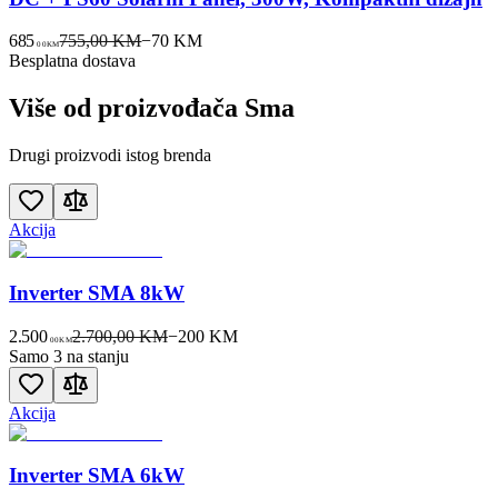
685
755,00 KM
−
70
KM
00
KM
Besplatna dostava
Više od proizvođača
Sma
Drugi proizvodi istog brenda
Akcija
Inverter SMA 8kW
2.500
2.700,00 KM
−
200
KM
00
KM
Samo 3 na stanju
Akcija
Inverter SMA 6kW