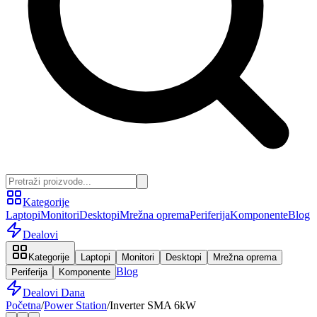
Kategorije
Laptopi
Monitori
Desktopi
Mrežna oprema
Periferija
Komponente
Blog
Dealovi
Kategorije
Laptopi
Monitori
Desktopi
Mrežna oprema
Blog
Periferija
Komponente
Dealovi Dana
Početna
/
Power Station
/
Inverter SMA 6kW