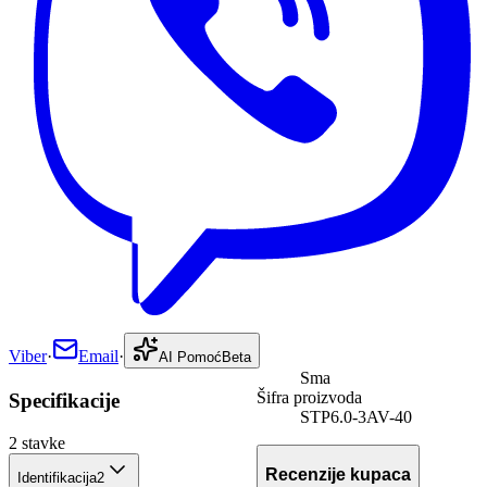
Viber
·
Email
·
AI Pomoć
Beta
Sma
Šifra proizvoda
Specifikacije
STP6.0-3AV-40
2
stavke
Recenzije kupaca
Identifikacija
2