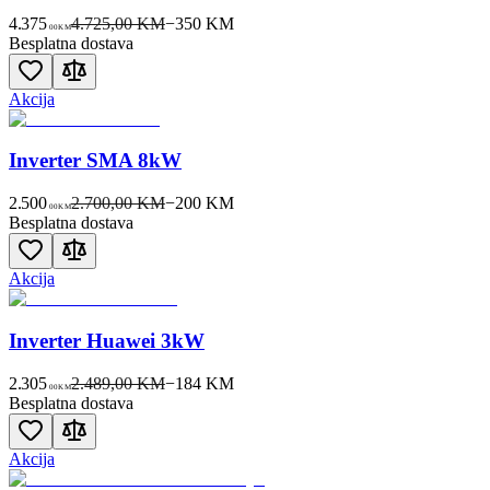
4.375
4.725,00 KM
−
350
KM
00
KM
Besplatna dostava
Akcija
Inverter SMA 8kW
2.500
2.700,00 KM
−
200
KM
00
KM
Besplatna dostava
Akcija
Inverter Huawei 3kW
2.305
2.489,00 KM
−
184
KM
00
KM
Besplatna dostava
Akcija