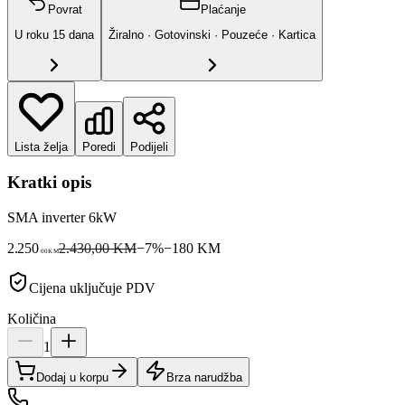
Povrat
Plaćanje
U roku
15
dana
Žiralno · Gotovinski · Pouzeće · Kartica
Lista želja
Poredi
Podijeli
Kratki opis
SMA inverter 6kW
2.250
2.430,00 KM
−
7
%
−
180
KM
00
KM
Cijena uključuje PDV
Količina
1
Dodaj u korpu
Brza narudžba