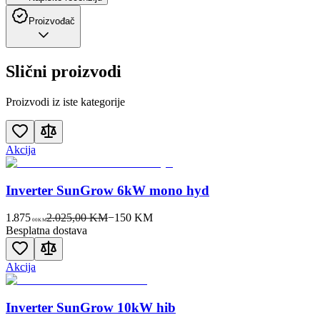
Proizvođač
Slični proizvodi
Proizvodi iz iste kategorije
Akcija
Inverter SunGrow 6kW mono hyd
1.875
2.025,00 KM
−
150
KM
00
KM
Besplatna dostava
Akcija
Inverter SunGrow 10kW hib