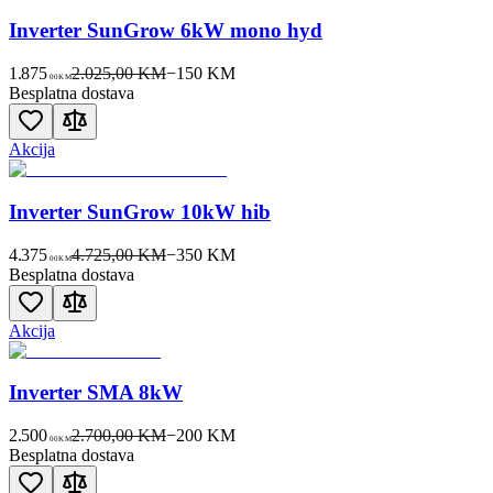
Inverter SunGrow 6kW mono hyd
1.875
2.025,00 KM
−
150
KM
00
KM
Besplatna dostava
Akcija
Inverter SunGrow 10kW hib
4.375
4.725,00 KM
−
350
KM
00
KM
Besplatna dostava
Akcija
Inverter SMA 8kW
2.500
2.700,00 KM
−
200
KM
00
KM
Besplatna dostava