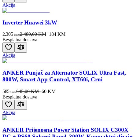
Akcija
Inverter Huawei 3kW
2.305
2.489,00 KM
−
184
KM
00
KM
Besplatna dostava
Akcija
ANKER Punjač za Alternator SOLIX Ultra Fast,
800W, Smart App Control, XT60i, Crni
585
645,00 KM
−
60
KM
00
KM
Besplatna dostava
Akcija
ANKER Prijenosna Power Station SOLIX C300X
DC + PS60 Solarni Panel, 300W, Kompaktni dizajn