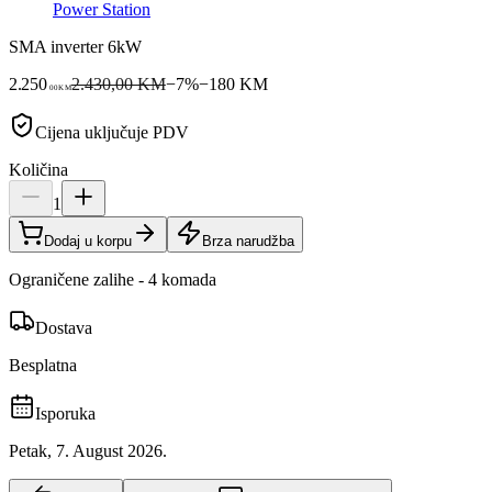
Power Station
SMA inverter 6kW
2.250
2.430,00 KM
−
7
%
−
180
KM
00
KM
Cijena uključuje PDV
Količina
1
Dodaj u korpu
Brza narudžba
Ograničene zalihe - 4 komada
Dostava
Besplatna
Isporuka
Petak, 7. August 2026.