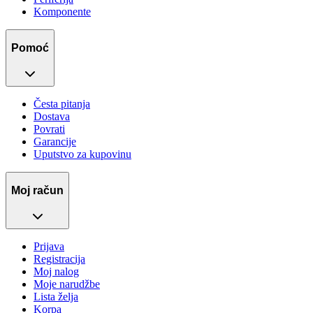
Komponente
Pomoć
Česta pitanja
Dostava
Povrati
Garancije
Uputstvo za kupovinu
Moj račun
Prijava
Registracija
Moj nalog
Moje narudžbe
Lista želja
Korpa