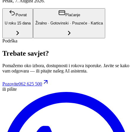
Petak, 7. August 2026.
Povrat
Plaćanje
U roku
15
dana
Žiralno · Gotovinski · Pouzeće · Kartica
Podrška
Trebate savjet?
Pomažemo oko izbora, dostupnosti i rokova isporuke. Javite se kako
vam odgovara
— ili pitajte našeg AI asistenta.
Pozovite
062 625 500
ili pišite