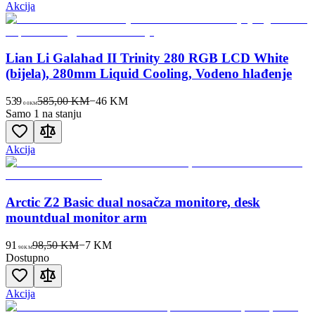
Akcija
Lian Li Galahad II Trinity 280 RGB LCD White
(bijela), 280mm Liquid Cooling, Vodeno hlađenje
539
585,00 KM
−
46
KM
00
KM
Samo 1 na stanju
Akcija
Arctic Z2 Basic dual nosačza monitore, desk
mountdual monitor arm
91
98,50 KM
−
7
KM
90
KM
Dostupno
Akcija