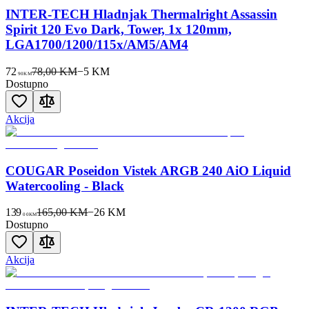
INTER-TECH Hladnjak Thermalright Assassin
Spirit 120 Evo Dark, Tower, 1x 120mm,
LGA1700/1200/115x/AM5/AM4
72
78,00 KM
−
5
KM
90
KM
Dostupno
Akcija
COUGAR Poseidon Vistek ARGB 240 AiO Liquid
Watercooling - Black
139
165,00 KM
−
26
KM
00
KM
Dostupno
Akcija