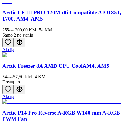
Arctic LF III PRO 420Multi Compatible AIO1851,
1700, AM4, AM5
255
309,00 KM
−
54
KM
00
KM
Samo 2 na stanju
Akcija
Arctic Freezer 8A AMD CPU CoolAM4, AM5
54
57,50 KM
−
4
KM
00
KM
Dostupno
Akcija
Arctic P14 Pro Reverse A-RGB W140 mm A-RGB
PWM Fan