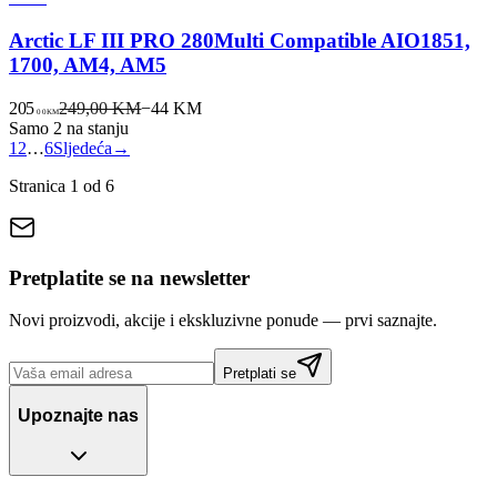
Arctic LF III PRO 280Multi Compatible AIO1851,
1700, AM4, AM5
205
249,00 KM
−
44
KM
00
KM
Samo 2 na stanju
1
2
…
6
Sljedeća
→
Stranica
1
od
6
Pretplatite se na newsletter
Novi proizvodi, akcije i ekskluzivne ponude — prvi saznajte.
Pretplati se
Upoznajte nas