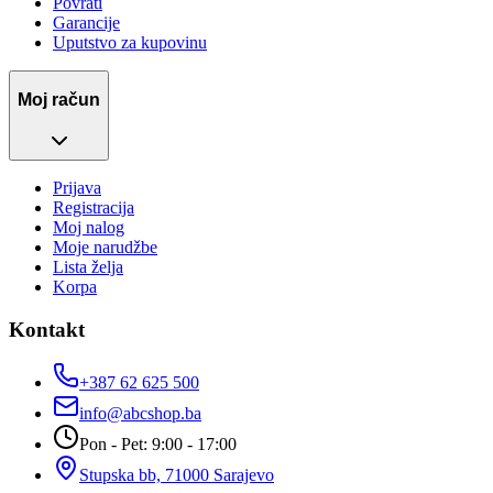
Povrati
Garancije
Uputstvo za kupovinu
Moj račun
Prijava
Registracija
Moj nalog
Moje narudžbe
Lista želja
Korpa
Kontakt
+387 62 625 500
info@abcshop.ba
Pon - Pet: 9:00 - 17:00
Stupska bb, 71000 Sarajevo