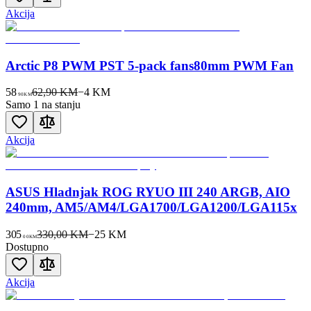
Akcija
Arctic P8 PWM PST 5-pack fans80mm PWM Fan
58
62,90 KM
−
4
KM
90
KM
Samo 1 na stanju
Akcija
ASUS Hladnjak ROG RYUO III 240 ARGB, AIO
240mm, AM5/AM4/LGA1700/LGA1200/LGA115x
305
330,00 KM
−
25
KM
00
KM
Dostupno
Akcija