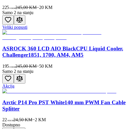
225
245,00 KM
−
20
KM
00
KM
Samo 2 na stanju
Veliki popusti
ASROCK 360 LCD AIO BlackCPU Liquid Cooler,
Challenger1851, 1700, AM4, AM5
195
245,00 KM
−
50
KM
00
KM
Samo 2 na stanju
Akcija
Arctic P14 Pro PST White140 mm PWM Fan Cable
Splitter
22
24,50 KM
−
2
KM
90
KM
Dostupno