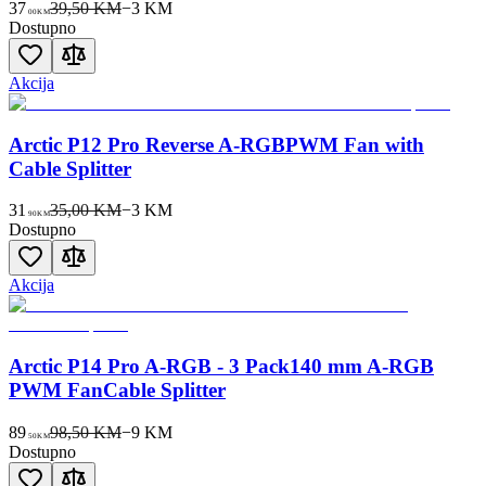
37
39,50 KM
−
3
KM
00
KM
Dostupno
Akcija
Arctic P12 Pro Reverse A-RGBPWM Fan with
Cable Splitter
31
35,00 KM
−
3
KM
90
KM
Dostupno
Akcija
Arctic P14 Pro A-RGB - 3 Pack140 mm A-RGB
PWM FanCable Splitter
89
98,50 KM
−
9
KM
50
KM
Dostupno