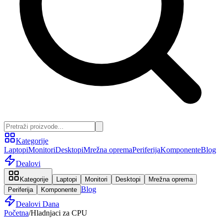
Kategorije
Laptopi
Monitori
Desktopi
Mrežna oprema
Periferija
Komponente
Blog
Dealovi
Kategorije
Laptopi
Monitori
Desktopi
Mrežna oprema
Blog
Periferija
Komponente
Dealovi Dana
Početna
/
Hladnjaci za CPU