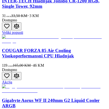
INTER-TECH Hladnjak Jonsbo CR-1200 RGB,
Single Tower, 92mm
31
33,50 KM
−
3
KM
00
KM
Dostupno
Veliki popusti
COUGAR FORZA 85 Air Cooling
Visokoperformansni CPU Hladnjak
119
165,00 KM
−
46
KM
00
KM
Dostupno
Akcija
Gigabyte Aorus WF II 240mm G2 Liquid Cooler
ARGB