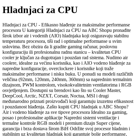
Hladnjaci za CPU
Hladnjaci za CPU - Efikasno hlađenje za maksimalne performanse
procesora U kategoriji Hladnjaci za CPU na ABC Shopu pronađite
širok izbor air i vodenih (AIO) hladnjaka koji osiguravaju stabilnu
temperaturu procesora, tiši rad i optimalne performanse u svim
uslovima. Bez obzira da li gradite gaming računar, poslovnu
konfiguraciju ili profesionalnu radnu stanicu – kvalitetan CPU
cooler je ključan za dugotrajan i pouzdan rad sistema. Nudimo air
coolere, idealne za većinu korisnika, kao i AIO vodeno hlađenje za
napredne konfiguracije, overclockere i korisnike koji traže
maksimalne performanse i nisku buku. U ponudi su modeli različitih
veličina (92mm, 120mm, 240mm, 360mm) sa naprednim termalnim
dizajnom, PWM kontrolom, visokokvalitetnim ventilatorima i RGB
osvjetljenjem. Dostupni su brendovi kao što su Cooler Master,
DeepCool, Arctic, NZXT, Corsair, Noctua, MSI i drugi
međunarodno priznati proizvođači koji garantuju izuzetnu efikasnost
i pouzdanost hlađenja. Zašto kupiti CPU hladnjak u ABC Shopu?
Air i vodeno hlađenje za sve tipove procesora Idealno za gaming,
posao i profesionalne aplikacije Napredni sistemi ventilacije i
termalne kontrole RGB modeli i premium dizajn Super cijene,
garancija i brza dostava širom BiH Održite svoj procesor hladnim i
stabilnim uz kvalitetan hladnjak koji garantuje bolje performanse,