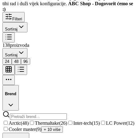
tihi rad i duži vijek konfiguracije.
ABC Shop - Dogovorit ćemo se
:)
Filteri
Sortiraj
138
proizvoda
Sortiraj
24
48
96
Brend
Arctic
(
48
)
Thermaltake
(
26
)
Inter-tech
(
15
)
LC Power
(
12
)
Cooler master
(
9
)
+ 10 više