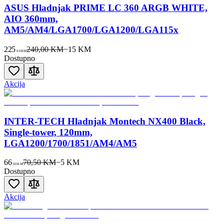
ASUS Hladnjak PRIME LC 360 ARGB WHITE,
AIO 360mm,
AM5/AM4/LGA1700/LGA1200/LGA115x
225
240,00 KM
−
15
KM
00
KM
Dostupno
Akcija
INTER-TECH Hladnjak Montech NX400 Black,
Single-tower, 120mm,
LGA1200/1700/1851/AM4/AM5
66
70,50 KM
−
5
KM
00
KM
Dostupno
Akcija