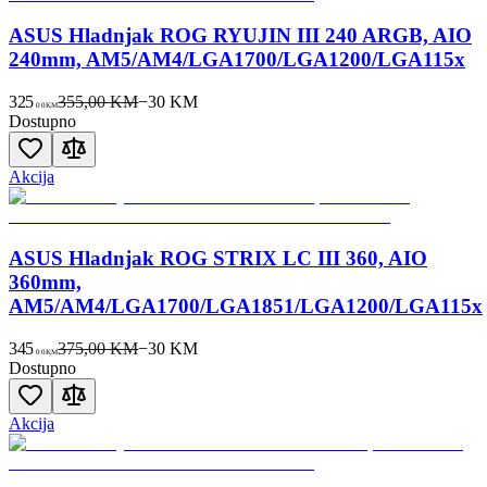
ASUS Hladnjak ROG RYUJIN III 240 ARGB, AIO
240mm, AM5/AM4/LGA1700/LGA1200/LGA115x
325
355,00 KM
−
30
KM
00
KM
Dostupno
Akcija
ASUS Hladnjak ROG STRIX LC III 360, AIO
360mm,
AM5/AM4/LGA1700/LGA1851/LGA1200/LGA115x
345
375,00 KM
−
30
KM
00
KM
Dostupno
Akcija