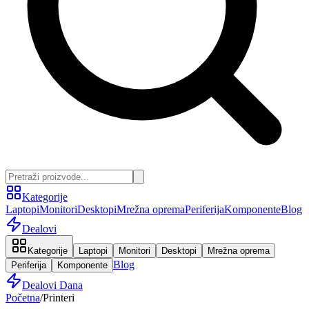
Kategorije
Laptopi
Monitori
Desktopi
Mrežna oprema
Periferija
Komponente
Blog
Dealovi
Kategorije
Laptopi
Monitori
Desktopi
Mrežna oprema
Blog
Periferija
Komponente
Dealovi Dana
Početna
/
Printeri