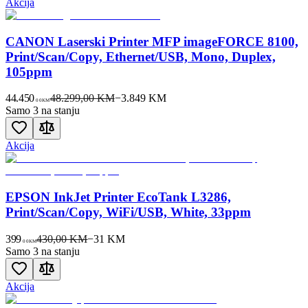
Akcija
CANON Laserski Printer MFP imageFORCE 8100,
Print/Scan/Copy, Ethernet/USB, Mono, Duplex,
105ppm
44.450
48.299,00 KM
−
3.849
KM
00
KM
Samo 3 na stanju
Akcija
EPSON InkJet Printer EcoTank L3286,
Print/Scan/Copy, WiFi/USB, White, 33ppm
399
430,00 KM
−
31
KM
00
KM
Samo 3 na stanju
Akcija