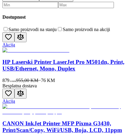
Dostupnost
Samo proizvodi na stanju
Samo proizvodi na akciji
Akcija
HP Laserski Printer LaserJet Pro M501dn, Print,
USB/Ethernet, Mono, Duplex
879
955,00 KM
−
76
KM
00
KM
Besplatna dostava
Akcija
CANON InkJet Printer MFP Pixma G3430,
Print/Scan/Copy, WiFi/USB, Boja, LCD, 11ppm