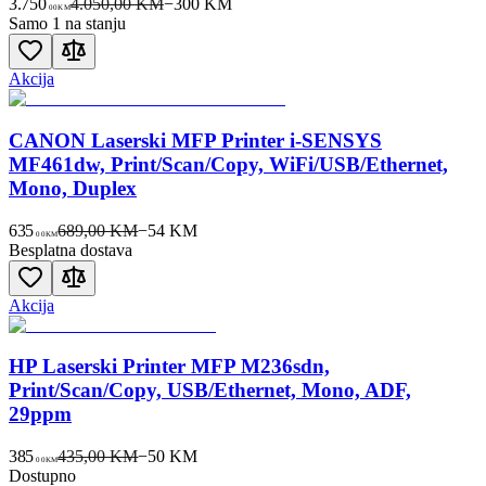
3.750
4.050,00 KM
−
300
KM
00
KM
Samo 1 na stanju
Akcija
CANON Laserski MFP Printer i-SENSYS
MF461dw, Print/Scan/Copy, WiFi/USB/Ethernet,
Mono, Duplex
635
689,00 KM
−
54
KM
00
KM
Besplatna dostava
Akcija
HP Laserski Printer MFP M236sdn,
Print/Scan/Copy, USB/Ethernet, Mono, ADF,
29ppm
385
435,00 KM
−
50
KM
00
KM
Dostupno