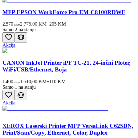
MFP EPSON WorkForce Pro EM-C8100RDWF
2.570
2.775,00 KM
−
205
KM
00
KM
Samo 2 na stanju
Akcija
CANON InkJet Printer iPF TC-21, 24-inčni Ploter,
WiFi/USB/Ethernet, Boja
1.400
1.510,00 KM
−
110
KM
00
KM
Samo 1 na stanju
Akcija
XEROX Laserski Printer MFP VersaLink C625DN,
Print/Scan/Copy, Ethernet, Color, Duplex