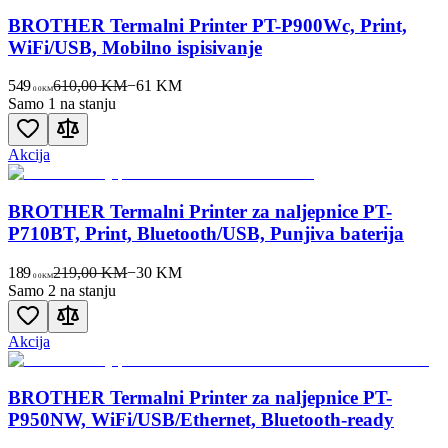
BROTHER Termalni Printer PT-P900Wc, Print,
WiFi/USB, Mobilno ispisivanje
549
610,00 KM
−
61
KM
00
KM
Samo 1 na stanju
Akcija
BROTHER Termalni Printer za naljepnice PT-
P710BT, Print, Bluetooth/USB, Punjiva baterija
189
219,00 KM
−
30
KM
00
KM
Samo 2 na stanju
Akcija
BROTHER Termalni Printer za naljepnice PT-
P950NW, WiFi/USB/Ethernet, Bluetooth-ready