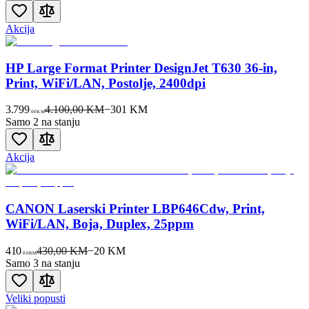
Akcija
HP Large Format Printer DesignJet T630 36-in,
Print, WiFi/LAN, Postolje, 2400dpi
3.799
4.100,00 KM
−
301
KM
00
KM
Samo 2 na stanju
Akcija
CANON Laserski Printer LBP646Cdw, Print,
WiFi/LAN, Boja, Duplex, 25ppm
410
430,00 KM
−
20
KM
00
KM
Samo 3 na stanju
Veliki popusti