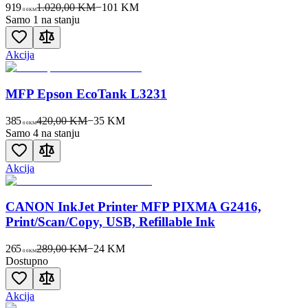
919
1.020,00 KM
−
101
KM
00
KM
Samo 1 na stanju
Akcija
MFP Epson EcoTank L3231
385
420,00 KM
−
35
KM
00
KM
Samo 4 na stanju
Akcija
CANON InkJet Printer MFP PIXMA G2416,
Print/Scan/Copy, USB, Refillable Ink
265
289,00 KM
−
24
KM
00
KM
Dostupno
Akcija