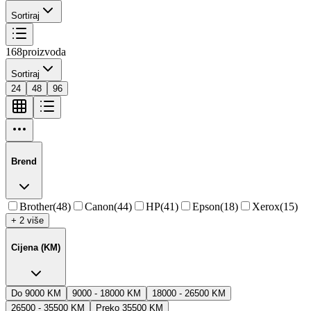
Sortiraj
168
proizvoda
Sortiraj
24
48
96
Brend
Brother
(
48
)
Canon
(
44
)
HP
(
41
)
Epson
(
18
)
Xerox
(
15
)
+ 2 više
Cijena (KM)
Do 9000 KM
9000 - 18000 KM
18000 - 26500 KM
26500 - 35500 KM
Preko 35500 KM