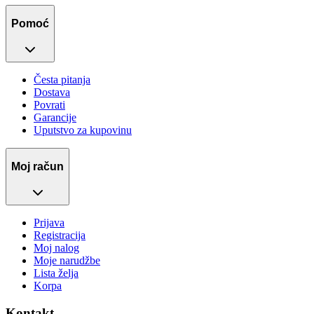
Pomoć
Česta pitanja
Dostava
Povrati
Garancije
Uputstvo za kupovinu
Moj račun
Prijava
Registracija
Moj nalog
Moje narudžbe
Lista želja
Korpa
Kontakt