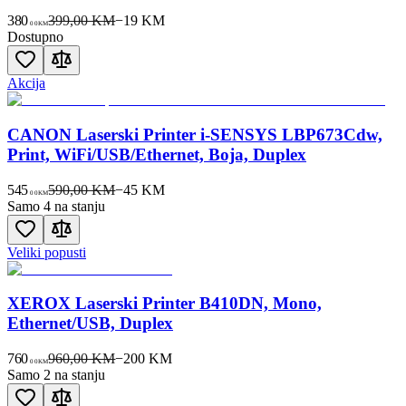
380
399,00 KM
−
19
KM
00
KM
Dostupno
Akcija
CANON Laserski Printer i-SENSYS LBP673Cdw,
Print, WiFi/USB/Ethernet, Boja, Duplex
545
590,00 KM
−
45
KM
00
KM
Samo 4 na stanju
Veliki popusti
XEROX Laserski Printer B410DN, Mono,
Ethernet/USB, Duplex
760
960,00 KM
−
200
KM
00
KM
Samo 2 na stanju