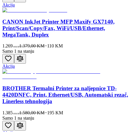
Akcija
CANON InkJet Printer MFP Maxify GX7140,
Print/Scan/Copy/Fax, WiFi/USB/Ethernet,
MegaTank, Duplex
1.269
1.379,00 KM
−
110
KM
00
KM
Samo 1 na stanju
Akcija
BROTHER Termalni Printer za naljepnice TD-
4420DNFC, Print, Ethernet/USB, Automatski rezač,
Linerless tehnologija
1.385
1.580,00 KM
−
195
KM
00
KM
Samo 1 na stanju