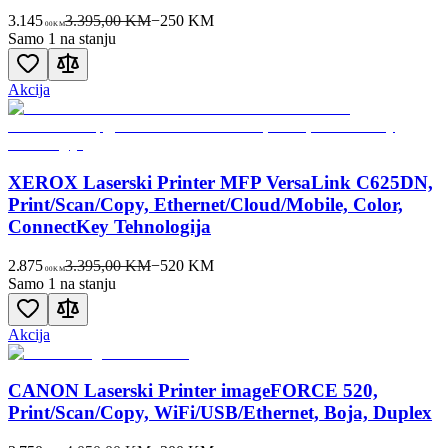
3.145
3.395,00 KM
−
250
KM
00
KM
Samo 1 na stanju
Akcija
XEROX Laserski Printer MFP VersaLink C625DN,
Print/Scan/Copy, Ethernet/Cloud/Mobile, Color,
ConnectKey Tehnologija
2.875
3.395,00 KM
−
520
KM
00
KM
Samo 1 na stanju
Akcija
CANON Laserski Printer imageFORCE 520,
Print/Scan/Copy, WiFi/USB/Ethernet, Boja, Duplex