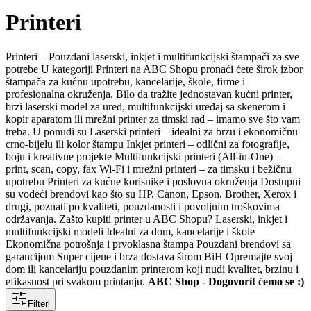
Printeri
Printeri – Pouzdani laserski, inkjet i multifunkcijski štampači za sve
potrebe U kategoriji Printeri na ABC Shopu pronaći ćete širok izbor
štampača za kućnu upotrebu, kancelarije, škole, firme i
profesionalna okruženja. Bilo da tražite jednostavan kućni printer,
brzi laserski model za ured, multifunkcijski uređaj sa skenerom i
kopir aparatom ili mrežni printer za timski rad – imamo sve što vam
treba. U ponudi su Laserski printeri – idealni za brzu i ekonomičnu
crno-bijelu ili kolor štampu Inkjet printeri – odlični za fotografije,
boju i kreativne projekte Multifunkcijski printeri (All-in-One) –
print, scan, copy, fax Wi-Fi i mrežni printeri – za timsku i bežičnu
upotrebu Printeri za kućne korisnike i poslovna okruženja Dostupni
su vodeći brendovi kao što su HP, Canon, Epson, Brother, Xerox i
drugi, poznati po kvaliteti, pouzdanosti i povoljnim troškovima
održavanja. Zašto kupiti printer u ABC Shopu? Laserski, inkjet i
multifunkcijski modeli Idealni za dom, kancelarije i škole
Ekonomična potrošnja i prvoklasna štampa Pouzdani brendovi sa
garancijom Super cijene i brza dostava širom BiH Opremajte svoj
dom ili kancelariju pouzdanim printerom koji nudi kvalitet, brzinu i
efikasnost pri svakom printanju.
ABC Shop - Dogovorit ćemo se :)
Filteri