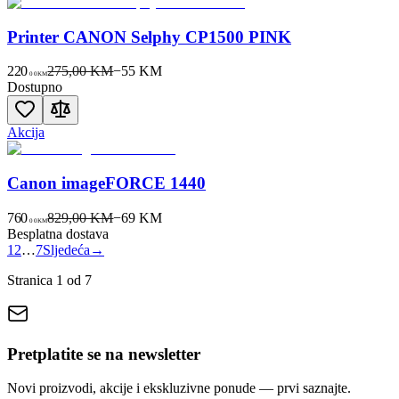
Printer CANON Selphy CP1500 PINK
220
275,00 KM
−
55
KM
00
KM
Dostupno
Akcija
Canon imageFORCE 1440
760
829,00 KM
−
69
KM
00
KM
Besplatna dostava
1
2
…
7
Sljedeća
→
Stranica
1
od
7
Pretplatite se na newsletter
Novi proizvodi, akcije i ekskluzivne ponude — prvi saznajte.