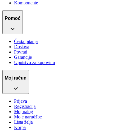
Komponente
Pomoć
Česta pitanja
Dostava
Povrati
Garancije
Uputstvo za kupovinu
Moj račun
Prijava
Registracija
Moj nalog
Moje narudžbe
Lista želja
Korpa