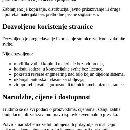
Zabranjeno je kopiranje, distribucija, javno prikazivanje ili druga
upotreba materijala bez prethodne pisane saglasnosti.
Dozvoljeno koristenje stranice
Dozvoljeno je pregledavanje i koristenje stranice za licne i zakonite
svrhe.
Nije dozvoljeno:
modifikovati ili kopirati materijale bez odobrenja,
koristiti sadrzaj u komercijalne svrhe bez licence,
pokretati reverse engineering nad bilo kojim dijelom sistema,
uklanjati autorska i vlasnicka obiljezja,
zloupotrebljavati sigurnosne ili tehnicke mehanizme stranice.
Narudzbe, cijene i dostupnost
Trudimo se da svi podaci o proizvodima, cijenama i stanju zaliha
budu tacni, ali zadrzavamo pravo ispravke eventualnih gresaka.
Potvrda narudzbe moze biti odbijena ili prilagodjena u slucaju
netacne cijene, tehnicke greske ili nedostupnosti proizvoda.