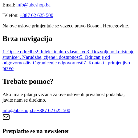
Email:
info@abcshop.ba
Telefon:
+387 62 625 500
Na ove uslove primjenjuje se vazece pravo Bosne i Hercegovine.
Brza navigacija
1
.
Opste odredbe
2
.
Intelektualno vlasnistvo
3
.
Dozvoljeno koristenje
stranice
4
.
Narudzbe, cijene i dostupnost
5
.
Odricanje od
odgovornosti
6
.
Ogranicenje odgovornosti
7
.
Kontakt i primjenjivo
pravo
Trebate pomoc?
Ako imate pitanja vezana za ove uslove ili privatnost podataka,
javite nam se direktno.
info@abcshop.ba
+387 62 625 500
Pretplatite se na newsletter