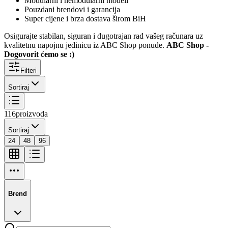
Modularni i nemodularni modeli
Pouzdani brendovi i garancija
Super cijene i brza dostava širom BiH
Osigurajte stabilan, siguran i dugotrajan rad vašeg računara uz
kvalitetnu napojnu jedinicu iz ABC Shop ponude.
ABC Shop -
Dogovorit ćemo se :)
Filteri
Sortiraj
116
proizvoda
Sortiraj
24
48
96
Brend