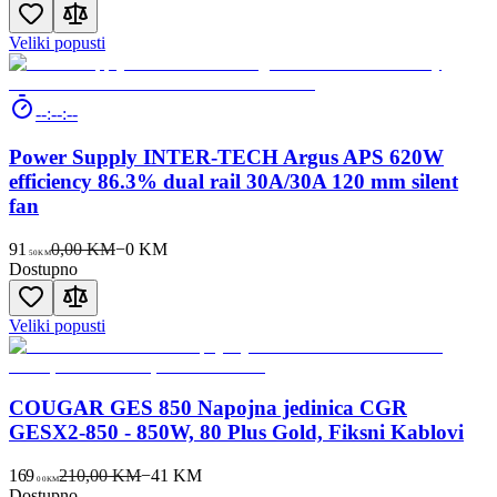
Veliki popusti
--:--:--
Power Supply INTER-TECH Argus APS 620W
efficiency 86.3% dual rail 30A/30A 120 mm silent
fan
91
0,00 KM
−
0
KM
50
KM
Dostupno
Veliki popusti
COUGAR GES 850 Napojna jedinica CGR
GESX2-850 - 850W, 80 Plus Gold, Fiksni Kablovi
169
210,00 KM
−
41
KM
00
KM
Dostupno