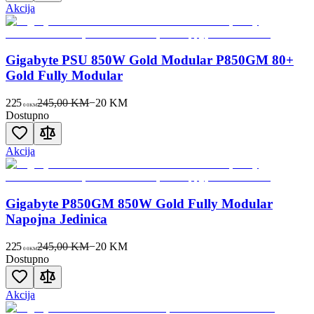
Akcija
Gigabyte PSU 850W Gold Modular P850GM 80+
Gold Fully Modular
225
245,00 KM
−
20
KM
00
KM
Dostupno
Akcija
Gigabyte P850GM 850W Gold Fully Modular
Napojna Jedinica
225
245,00 KM
−
20
KM
00
KM
Dostupno
Akcija