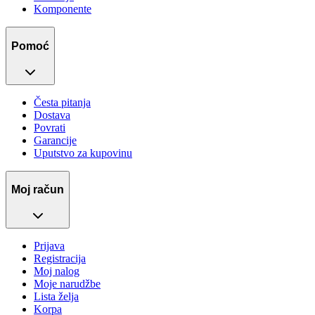
Komponente
Pomoć
Česta pitanja
Dostava
Povrati
Garancije
Uputstvo za kupovinu
Moj račun
Prijava
Registracija
Moj nalog
Moje narudžbe
Lista želja
Korpa