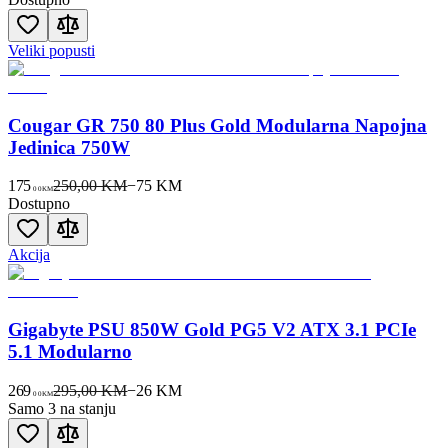
Veliki popusti
Cougar GR 750 80 Plus Gold Modularna Napojna
Jedinica 750W
175
250,00 KM
−
75
KM
00
KM
Dostupno
Akcija
Gigabyte PSU 850W Gold PG5 V2 ATX 3.1 PCIe
5.1 Modularno
269
295,00 KM
−
26
KM
00
KM
Samo 3 na stanju