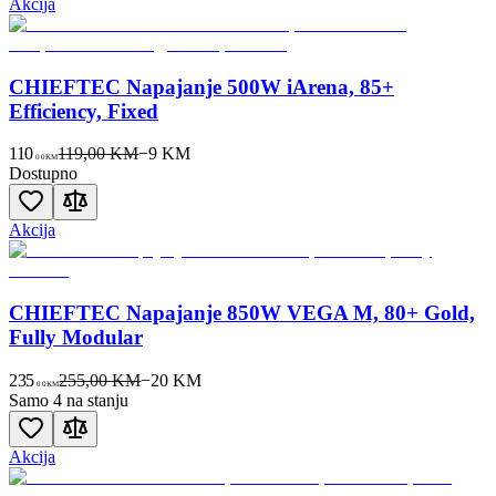
Akcija
CHIEFTEC Napajanje 500W iArena, 85+
Efficiency, Fixed
110
119,00 KM
−
9
KM
00
KM
Dostupno
Akcija
CHIEFTEC Napajanje 850W VEGA M, 80+ Gold,
Fully Modular
235
255,00 KM
−
20
KM
00
KM
Samo 4 na stanju
Akcija