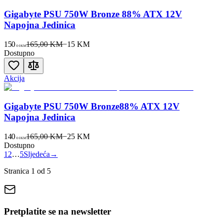
Gigabyte PSU 750W Bronze 88% ATX 12V
Napojna Jedinica
150
165,00 KM
−
15
KM
00
KM
Dostupno
Akcija
Gigabyte PSU 750W Bronze88% ATX 12V
Napojna Jedinica
140
165,00 KM
−
25
KM
00
KM
Dostupno
1
2
…
5
Sljedeća
→
Stranica
1
od
5
Pretplatite se na newsletter