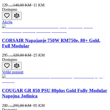
129
140,00 KM
−
11
KM
00
KM
Dostupno
Akcija
CORSAIR Napajanje 750W RM750e, 80+ Gold,
Full Modular
295
320,00 KM
−
25
KM
00
KM
Dostupno
Veliki popusti
COUGAR GR 850 PSU 80plus Gold Fully Modular
Napojna Jedinica
200
295,00 KM
−
95
KM
00
KM
Dostupno