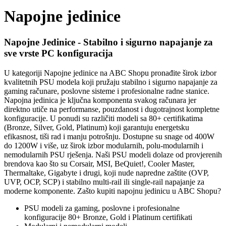
Napojne jedinice
Napojne Jedinice - Stabilno i sigurno napajanje za
sve vrste PC konfiguracija
U kategoriji Napojne jedinice na ABC Shopu pronađite širok izbor
kvalitetnih PSU modela koji pružaju stabilno i sigurno napajanje za
gaming računare, poslovne sisteme i profesionalne radne stanice.
Napojna jedinica je ključna komponenta svakog računara jer
direktno utiče na performanse, pouzdanost i dugotrajnost kompletne
konfiguracije. U ponudi su različiti modeli sa 80+ certifikatima
(Bronze, Silver, Gold, Platinum) koji garantuju energetsku
efikasnost, tiši rad i manju potrošnju. Dostupne su snage od 400W
do 1200W i više, uz širok izbor modularnih, polu-modularnih i
nemodularnih PSU rješenja. Naši PSU modeli dolaze od provjerenih
brendova kao što su Corsair, MSI, BeQuiet!, Cooler Master,
Thermaltake, Gigabyte i drugi, koji nude napredne zaštite (OVP,
UVP, OCP, SCP) i stabilno multi-rail ili single-rail napajanje za
moderne komponente. Zašto kupiti napojnu jedinicu u ABC Shopu?
PSU modeli za gaming, poslovne i profesionalne
konfiguracije 80+ Bronze, Gold i Platinum certifikati