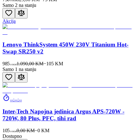
00
KM
Samo 2 na stanju
Akcija
Lenovo ThinkSystem 450W 230V Titanium Hot-
Swap SR250 v2
985
1.090,00 KM
−
105
KM
00
KM
Samo 1 na stanju
--:--:--
Inter-Tech Napojna jedinica Argus APS-720W -
720W, 80 Plus, PFC, tihi rad
105
0,00 KM
−
0
KM
00
KM
Dostupno