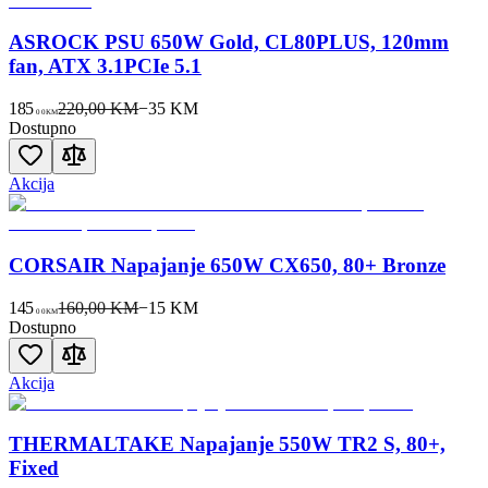
ASROCK PSU 650W Gold, CL80PLUS, 120mm
fan, ATX 3.1PCIe 5.1
185
220,00 KM
−
35
KM
00
KM
Dostupno
Akcija
CORSAIR Napajanje 650W CX650, 80+ Bronze
145
160,00 KM
−
15
KM
00
KM
Dostupno
Akcija
THERMALTAKE Napajanje 550W TR2 S, 80+,
Fixed