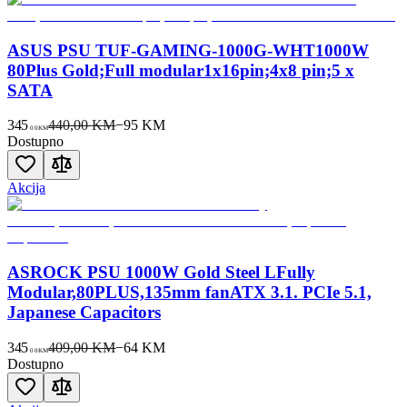
ASUS PSU TUF-GAMING-1000G-WHT1000W
80Plus Gold;Full modular1x16pin;4x8 pin;5 x
SATA
345
440,00 KM
−
95
KM
00
KM
Dostupno
Akcija
ASROCK PSU 1000W Gold Steel LFully
Modular,80PLUS,135mm fanATX 3.1. PCIe 5.1,
Japanese Capacitors
345
409,00 KM
−
64
KM
00
KM
Dostupno