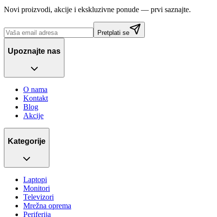
Novi proizvodi, akcije i ekskluzivne ponude — prvi saznajte.
Pretplati se
Upoznajte nas
O nama
Kontakt
Blog
Akcije
Kategorije
Laptopi
Monitori
Televizori
Mrežna oprema
Periferija