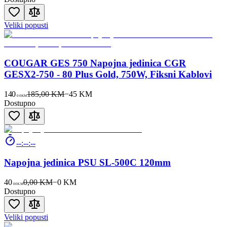
Veliki popusti
COUGAR GES 750 Napojna jedinica CGR
GESX2-750 - 80 Plus Gold, 750W, Fiksni Kablovi
140
185,00 KM
−
45
KM
00
KM
Dostupno
--:--:--
Napojna jedinica PSU SL-500C 120mm
40
0,00 KM
−
0
KM
00
KM
Dostupno
Veliki popusti