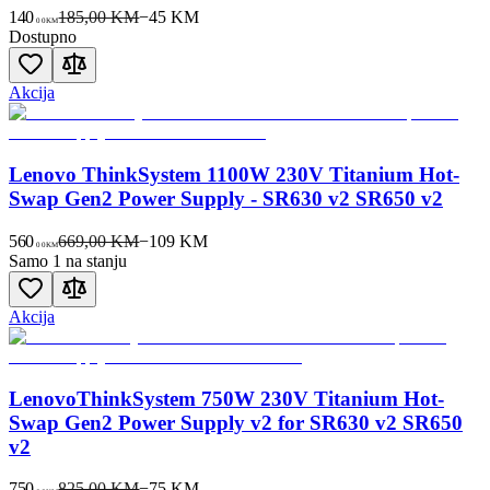
140
185,00 KM
−
45
KM
00
KM
Dostupno
Akcija
Lenovo ThinkSystem 1100W 230V Titanium Hot-
Swap Gen2 Power Supply - SR630 v2 SR650 v2
560
669,00 KM
−
109
KM
00
KM
Samo 1 na stanju
Akcija
LenovoThinkSystem 750W 230V Titanium Hot-
Swap Gen2 Power Supply v2 for SR630 v2 SR650
v2
750
825,00 KM
−
75
KM