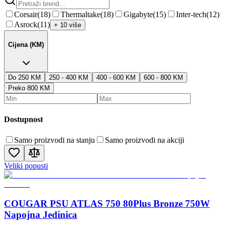
Corsair
(
18
)
Thermaltake
(
18
)
Gigabyte
(
15
)
Inter-tech
(
12
)
Asrock
(
11
)
+ 10 više
Cijena (KM)
Do 250 KM
250 - 400 KM
400 - 600 KM
600 - 800 KM
Preko 800 KM
Dostupnost
Samo proizvodi na stanju
Samo proizvodi na akciji
Veliki popusti
COUGAR PSU ATLAS 750 80Plus Bronze 750W
Napojna Jedinica