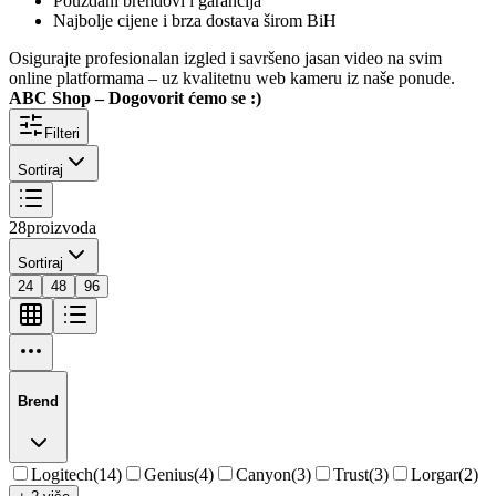
Pouzdani brendovi i garancija
Najbolje cijene i brza dostava širom BiH
Osigurajte profesionalan izgled i savršeno jasan video na svim
online platformama – uz kvalitetnu web kameru iz naše ponude.
ABC Shop – Dogovorit ćemo se :)
Filteri
Sortiraj
28
proizvoda
Sortiraj
24
48
96
Brend
Logitech
(
14
)
Genius
(
4
)
Canyon
(
3
)
Trust
(
3
)
Lorgar
(
2
)