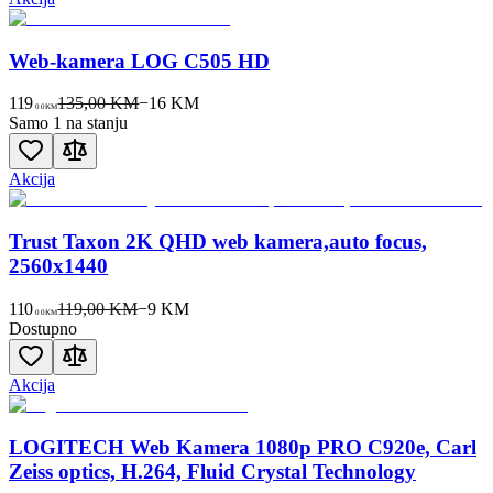
Web-kamera LOG C505 HD
119
135,00 KM
−
16
KM
00
KM
Samo 1 na stanju
Akcija
Trust Taxon 2K QHD web kamera,auto focus,
2560x1440
110
119,00 KM
−
9
KM
00
KM
Dostupno
Akcija
LOGITECH Web Kamera 1080p PRO C920e, Carl
Zeiss optics, H.264, Fluid Crystal Technology