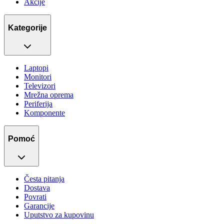
Akcije
Kategorije
Laptopi
Monitori
Televizori
Mrežna oprema
Periferija
Komponente
Pomoć
Česta pitanja
Dostava
Povrati
Garancije
Uputstvo za kupovinu