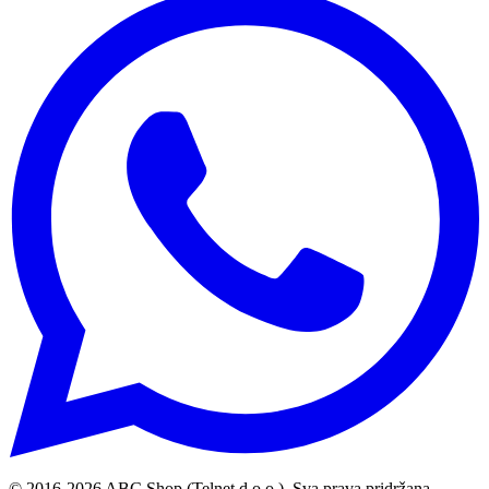
© 2016-
2026
ABC Shop (Telnet d.o.o.). Sva prava pridržana.