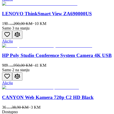
LENOVO ThinkSmart View ZA690000US
190
200,00 KM
−
10
KM
00
KM
Samo 3 na stanju
Akcija
HP Poly Studio Conference System Camera 4K USB
909
950,00 KM
−
41
KM
00
KM
Samo 2 na stanju
Akcija
CANYON Web Kamera 720p C2 HD Black
36
38,90 KM
−
3
KM
00
KM
Dostupno