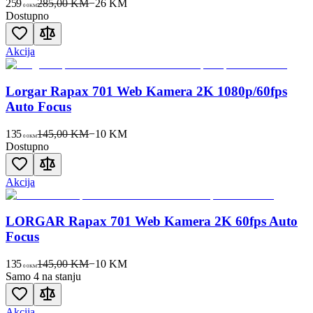
259
285,00 KM
−
26
KM
00
KM
Dostupno
Akcija
Lorgar Rapax 701 Web Kamera 2K 1080p/60fps
Auto Focus
135
145,00 KM
−
10
KM
00
KM
Dostupno
Akcija
LORGAR Rapax 701 Web Kamera 2K 60fps Auto
Focus
135
145,00 KM
−
10
KM
00
KM
Samo 4 na stanju
Akcija