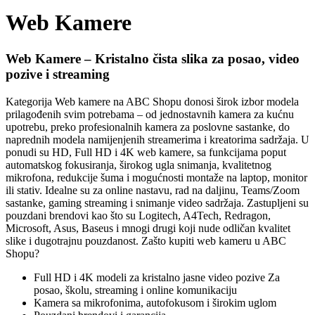
Web Kamere
Web Kamere – Kristalno čista slika za posao, video
pozive i streaming
Kategorija Web kamere na ABC Shopu donosi širok izbor modela
prilagođenih svim potrebama – od jednostavnih kamera za kućnu
upotrebu, preko profesionalnih kamera za poslovne sastanke, do
naprednih modela namijenjenih streamerima i kreatorima sadržaja. U
ponudi su HD, Full HD i 4K web kamere, sa funkcijama poput
automatskog fokusiranja, širokog ugla snimanja, kvalitetnog
mikrofona, redukcije šuma i mogućnosti montaže na laptop, monitor
ili stativ. Idealne su za online nastavu, rad na daljinu, Teams/Zoom
sastanke, gaming streaming i snimanje video sadržaja. Zastupljeni su
pouzdani brendovi kao što su Logitech, A4Tech, Redragon,
Microsoft, Asus, Baseus i mnogi drugi koji nude odličan kvalitet
slike i dugotrajnu pouzdanost. Zašto kupiti web kameru u ABC
Shopu?
Full HD i 4K modeli za kristalno jasne video pozive Za
posao, školu, streaming i online komunikaciju
Kamera sa mikrofonima, autofokusom i širokim uglom