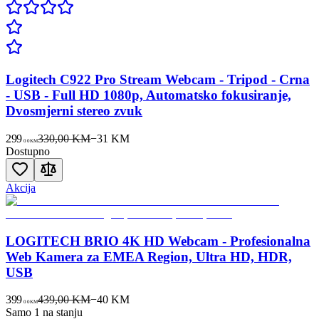
Logitech C922 Pro Stream Webcam - Tripod - Crna
- USB - Full HD 1080p, Automatsko fokusiranje,
Dvosmjerni stereo zvuk
299
330,00 KM
−
31
KM
00
KM
Dostupno
Akcija
LOGITECH BRIO 4K HD Webcam - Profesionalna
Web Kamera za EMEA Region, Ultra HD, HDR,
USB
399
439,00 KM
−
40
KM
00
KM
Samo 1 na stanju