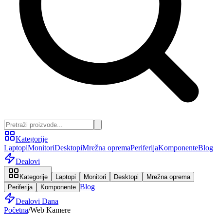
Kategorije
Laptopi
Monitori
Desktopi
Mrežna oprema
Periferija
Komponente
Blog
Dealovi
Kategorije
Laptopi
Monitori
Desktopi
Mrežna oprema
Blog
Periferija
Komponente
Dealovi Dana
Početna
/
Web Kamere