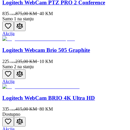
Logitech WebCam PTZ PRO 2 Conference
835
875,00 KM
−
40
KM
00
KM
Samo 1 na stanju
Akcija
Logitech Webcam Brio 505 Graphite
225
235,00 KM
−
10
KM
00
KM
Samo 2 na stanju
Akcija
Logitech WebCam BRIO 4K Ultra HD
335
415,00 KM
−
80
KM
00
KM
Dostupno
Akcija