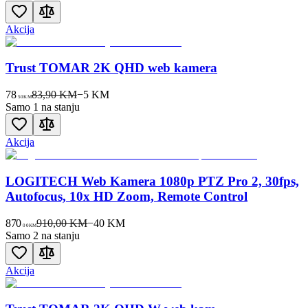
Akcija
Trust TOMAR 2K QHD web kamera
78
83,90 KM
−
5
KM
50
KM
Samo 1 na stanju
Akcija
LOGITECH Web Kamera 1080p PTZ Pro 2, 30fps,
Autofocus, 10x HD Zoom, Remote Control
870
910,00 KM
−
40
KM
00
KM
Samo 2 na stanju
Akcija