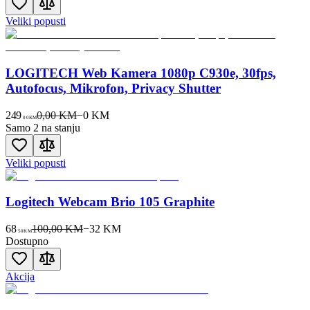
Veliki popusti
LOGITECH Web Kamera 1080p C930e, 30fps,
Autofocus, Mikrofon, Privacy Shutter
249
0,00 KM
−
0
KM
00
KM
Samo 2 na stanju
Veliki popusti
Logitech Webcam Brio 105 Graphite
68
100,00 KM
−
32
KM
50
KM
Dostupno
Akcija