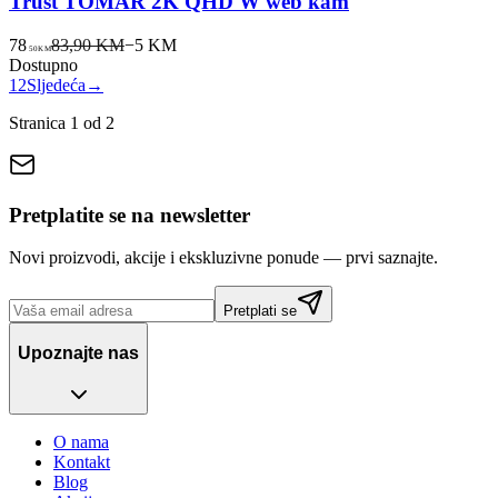
Trust TOMAR 2K QHD W web kam
78
83,90 KM
−
5
KM
50
KM
Dostupno
1
2
Sljedeća
→
Stranica
1
od
2
Pretplatite se na newsletter
Novi proizvodi, akcije i ekskluzivne ponude — prvi saznajte.
Pretplati se
Upoznajte nas
O nama
Kontakt
Blog