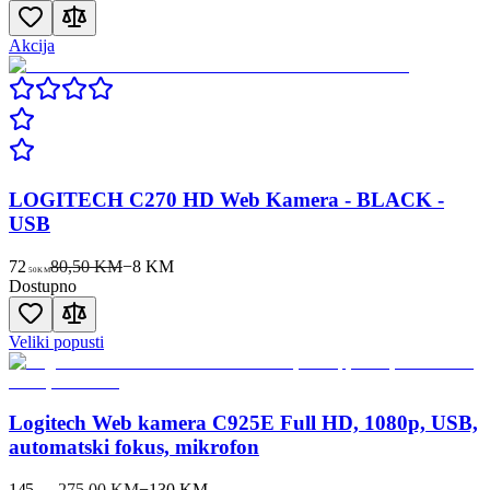
Akcija
LOGITECH C270 HD Web Kamera - BLACK -
USB
72
80,50 KM
−
8
KM
50
KM
Dostupno
Veliki popusti
Logitech Web kamera C925E Full HD, 1080p, USB,
automatski fokus, mikrofon
145
275,00 KM
−
130
KM