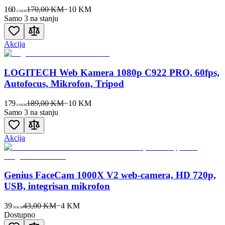
160
170,00 KM
−
10
KM
00
KM
Samo 3 na stanju
Akcija
LOGITECH Web Kamera 1080p C922 PRO, 60fps,
Autofocus, Mikrofon, Tripod
179
189,00 KM
−
10
KM
00
KM
Samo 3 na stanju
Akcija
Genius FaceCam 1000X V2 web-camera, HD 720p,
USB, integrisan mikrofon
39
43,00 KM
−
4
KM
00
KM
Dostupno