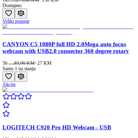
00
KM
Dostupno
Veliki popusti
CANYON C5 1080P full HD 2.0Mega auto focus
webcam with USB2.0 connector 360 degree rotary
56
83,90 KM
−
27
KM
50
KM
Samo 1 na stanju
Akcija
LOGITECH C920 Pro HD Webcam - USB