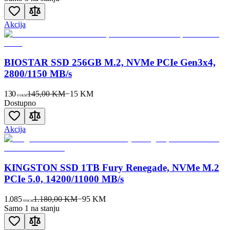
Akcija
BIOSTAR SSD 256GB M.2, NVMe PCIe Gen3x4,
2800/1150 MB/s
130
145,00 KM
−
15
KM
00
KM
Dostupno
Akcija
KINGSTON SSD 1TB Fury Renegade, NVMe M.2
PCIe 5.0, 14200/11000 MB/s
1.085
1.180,00 KM
−
95
KM
00
KM
Samo 1 na stanju