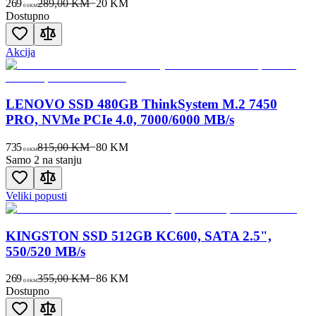
269
289,00 KM
−
20
KM
00
KM
Dostupno
Akcija
LENOVO SSD 480GB ThinkSystem M.2 7450
PRO, NVMe PCIe 4.0, 7000/6000 MB/s
735
815,00 KM
−
80
KM
00
KM
Samo 2 na stanju
Veliki popusti
KINGSTON SSD 512GB KC600, SATA 2.5",
550/520 MB/s
269
355,00 KM
−
86
KM
00
KM
Dostupno