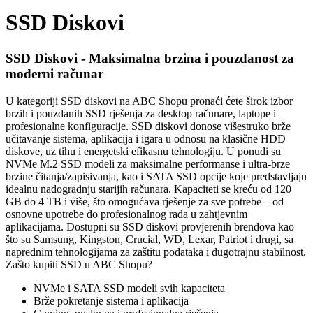
SSD Diskovi
SSD Diskovi - Maksimalna brzina i pouzdanost za
moderni računar
U kategoriji SSD diskovi na ABC Shopu pronaći ćete širok izbor
brzih i pouzdanih SSD rješenja za desktop računare, laptope i
profesionalne konfiguracije. SSD diskovi donose višestruko brže
učitavanje sistema, aplikacija i igara u odnosu na klasične HDD
diskove, uz tihu i energetski efikasnu tehnologiju. U ponudi su
NVMe M.2 SSD modeli za maksimalne performanse i ultra-brze
brzine čitanja/zapisivanja, kao i SATA SSD opcije koje predstavljaju
idealnu nadogradnju starijih računara. Kapaciteti se kreću od 120
GB do 4 TB i više, što omogućava rješenje za sve potrebe – od
osnovne upotrebe do profesionalnog rada u zahtjevnim
aplikacijama. Dostupni su SSD diskovi provjerenih brendova kao
što su Samsung, Kingston, Crucial, WD, Lexar, Patriot i drugi, sa
naprednim tehnologijama za zaštitu podataka i dugotrajnu stabilnost.
Zašto kupiti SSD u ABC Shopu?
NVMe i SATA SSD modeli svih kapaciteta
Brže pokretanje sistema i aplikacija