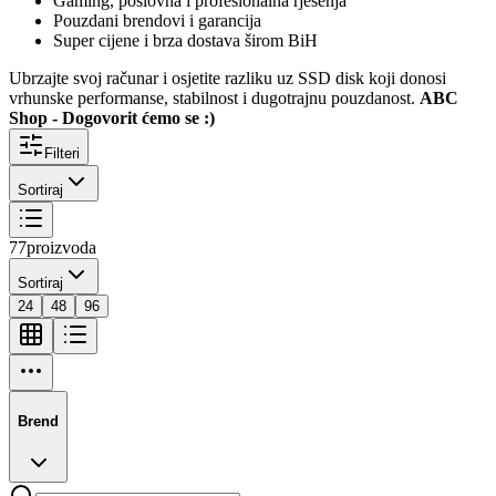
Gaming, poslovna i profesionalna rješenja
Pouzdani brendovi i garancija
Super cijene i brza dostava širom BiH
Ubrzajte svoj računar i osjetite razliku uz SSD disk koji donosi
vrhunske performanse, stabilnost i dugotrajnu pouzdanost.
ABC
Shop - Dogovorit ćemo se :)
Filteri
Sortiraj
77
proizvoda
Sortiraj
24
48
96
Brend