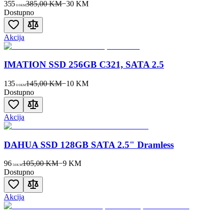
355
385,00 KM
−
30
KM
00
KM
Dostupno
Akcija
IMATION SSD 256GB C321, SATA 2.5
135
145,00 KM
−
10
KM
00
KM
Dostupno
Akcija
DAHUA SSD 128GB SATA 2.5" Dramless
96
105,00 KM
−
9
KM
50
KM
Dostupno
Akcija