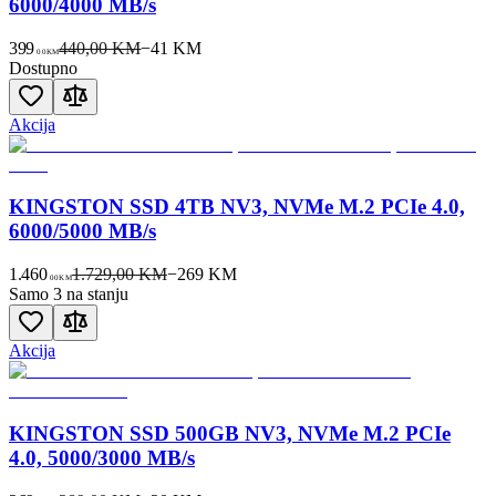
6000/4000 MB/s
399
440,00 KM
−
41
KM
00
KM
Dostupno
Akcija
KINGSTON SSD 4TB NV3, NVMe M.2 PCIe 4.0,
6000/5000 MB/s
1.460
1.729,00 KM
−
269
KM
00
KM
Samo 3 na stanju
Akcija
KINGSTON SSD 500GB NV3, NVMe M.2 PCIe
4.0, 5000/3000 MB/s