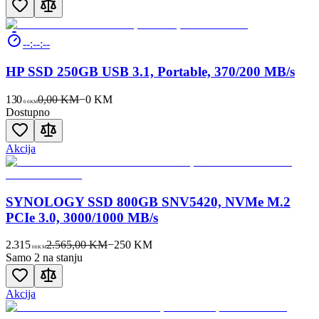
--:--:--
HP SSD 250GB USB 3.1, Portable, 370/200 MB/s
130
0,00 KM
−
0
KM
00
KM
Dostupno
Akcija
SYNOLOGY SSD 800GB SNV5420, NVMe M.2
PCIe 3.0, 3000/1000 MB/s
2.315
2.565,00 KM
−
250
KM
00
KM
Samo 2 na stanju
Akcija