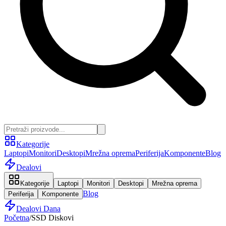
Kategorije
Laptopi
Monitori
Desktopi
Mrežna oprema
Periferija
Komponente
Blog
Dealovi
Kategorije
Laptopi
Monitori
Desktopi
Mrežna oprema
Blog
Periferija
Komponente
Dealovi Dana
Početna
/
SSD Diskovi