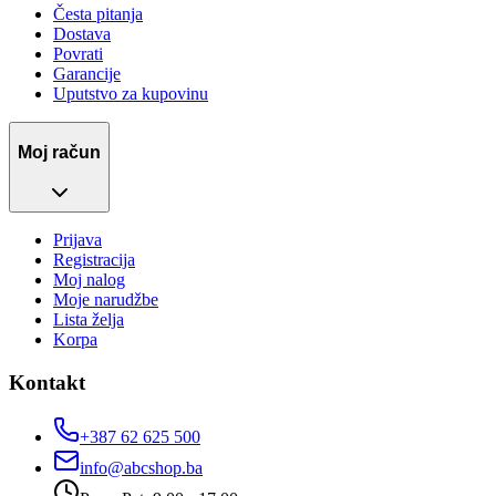
Česta pitanja
Dostava
Povrati
Garancije
Uputstvo za kupovinu
Moj račun
Prijava
Registracija
Moj nalog
Moje narudžbe
Lista želja
Korpa
Kontakt
+387 62 625 500
info@abcshop.ba