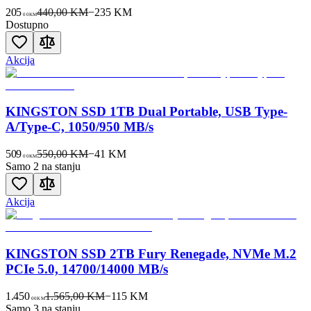
205
440,00 KM
−
235
KM
00
KM
Dostupno
Akcija
KINGSTON SSD 1TB Dual Portable, USB Type-
A/Type-C, 1050/950 MB/s
509
550,00 KM
−
41
KM
00
KM
Samo 2 na stanju
Akcija
KINGSTON SSD 2TB Fury Renegade, NVMe M.2
PCIe 5.0, 14700/14000 MB/s
1.450
1.565,00 KM
−
115
KM
00
KM
Samo 3 na stanju