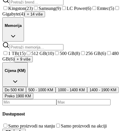
Kingston
(
23
)
Samsung
(
9
)
LC Power
(
6
)
Emtec
(
5
)
Gigabyte
(
4
)
+ 14 više
Memorija
1 TB
(
15
)
512 GB
(
10
)
500 GB
(
8
)
256 GB
(
6
)
480
GB
(
6
)
+ 9 više
Cijena (KM)
Do 500 KM
500 - 1000 KM
1000 - 1400 KM
1400 - 1900 KM
Preko 1900 KM
Dostupnost
Samo proizvodi na stanju
Samo proizvodi na akciji