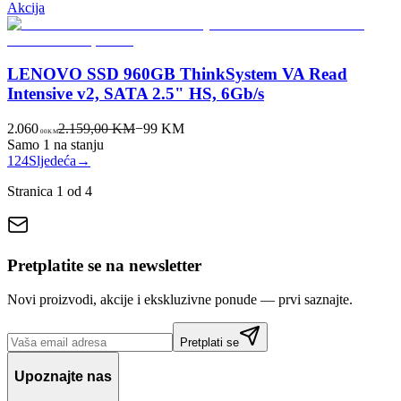
Akcija
LENOVO SSD 960GB ThinkSystem VA Read
Intensive v2, SATA 2.5" HS, 6Gb/s
2.060
2.159,00 KM
−
99
KM
00
KM
Samo 1 na stanju
1
2
4
Sljedeća
→
Stranica
1
od
4
Pretplatite se na newsletter
Novi proizvodi, akcije i ekskluzivne ponude — prvi saznajte.
Pretplati se
Upoznajte nas