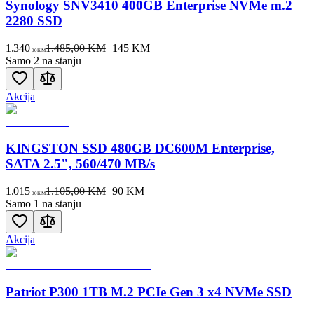
Synology SNV3410 400GB Enterprise NVMe m.2
2280 SSD
1.340
1.485,00 KM
−
145
KM
00
KM
Samo 2 na stanju
Akcija
KINGSTON SSD 480GB DC600M Enterprise,
SATA 2.5", 560/470 MB/s
1.015
1.105,00 KM
−
90
KM
00
KM
Samo 1 na stanju
Akcija
Patriot P300 1TB M.2 PCIe Gen 3 x4 NVMe SSD