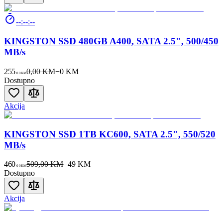
--:--:--
KINGSTON SSD 480GB A400, SATA 2.5", 500/450
MB/s
255
0,00 KM
−
0
KM
00
KM
Dostupno
Akcija
KINGSTON SSD 1TB KC600, SATA 2.5", 550/520
MB/s
460
509,00 KM
−
49
KM
00
KM
Dostupno
Akcija