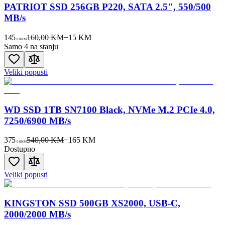
PATRIOT SSD 256GB P220, SATA 2.5", 550/500
MB/s
145
160,00 KM
−
15
KM
00
KM
Samo 4 na stanju
Veliki popusti
WD SSD 1TB SN7100 Black, NVMe M.2 PCIe 4.0,
7250/6900 MB/s
375
540,00 KM
−
165
KM
00
KM
Dostupno
Veliki popusti
KINGSTON SSD 500GB XS2000, USB-C,
2000/2000 MB/s