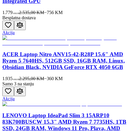
Integrated GPU
1.779
2.535,00 KM
−
756
KM
00
KM
Besplatna dostava
Akcija
ACER Laptop Nitro ANV15-42-R28P 15.6" AMD
Ryzen 5 7640HS, 512GB SSD, 16GB RAM, Linux,
Obsidian Black, NVIDIA GeForce RTX 4050 6GB
1.935
2.295,00 KM
−
360
KM
00
KM
Samo 3 na stanju
Akcija
LENOVO Laptop IdeaPad Slim 3 15ARP10
83K700BUSCW 15.3" AMD Ryzen 7 7735HS, 1TB
SSD, 24GB RAM, Windows 11 Pro, Plava, AMD