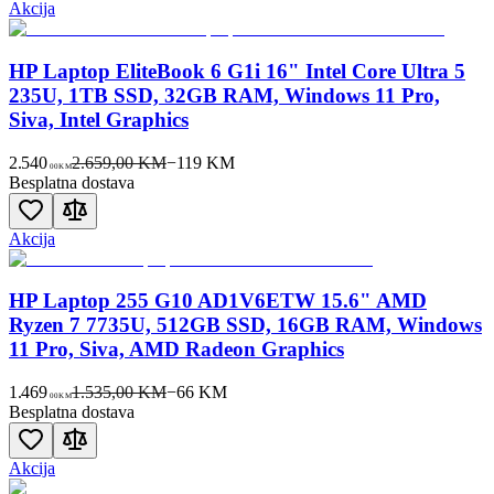
Akcija
HP Laptop EliteBook 6 G1i 16" Intel Core Ultra 5
235U, 1TB SSD, 32GB RAM, Windows 11 Pro,
Siva, Intel Graphics
2.540
2.659,00 KM
−
119
KM
00
KM
Besplatna dostava
Akcija
HP Laptop 255 G10 AD1V6ETW 15.6" AMD
Ryzen 7 7735U, 512GB SSD, 16GB RAM, Windows
11 Pro, Siva, AMD Radeon Graphics
1.469
1.535,00 KM
−
66
KM
00
KM
Besplatna dostava
Akcija