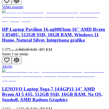
Veliki popusti
HP Laptop Pavilion 16-ag0003nm 16" AMD Ryzen
5 8540U, 512GB SSD, 16GB RAM, Windows 11
Home, Natural Silver, Integrisana grafika
1.375
1.860,00 KM
−
485
KM
00
KM
Samo 1 na stanju
Akcija
LENOVO Laptop Yoga 7 14AGP11 14" AMD
Ryzen AI 5 435, 512GB SSD, 16GB RAM, No OS,
Seashell, AMD Radeon Graphics
2.315
2.565,00 KM
−
250
KM