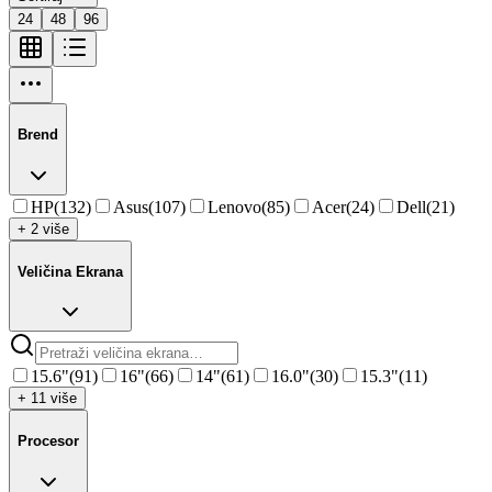
24
48
96
Brend
HP
(
132
)
Asus
(
107
)
Lenovo
(
85
)
Acer
(
24
)
Dell
(
21
)
+ 2 više
Veličina Ekrana
15.6"
(
91
)
16"
(
66
)
14"
(
61
)
16.0"
(
30
)
15.3"
(
11
)
+ 11 više
Procesor