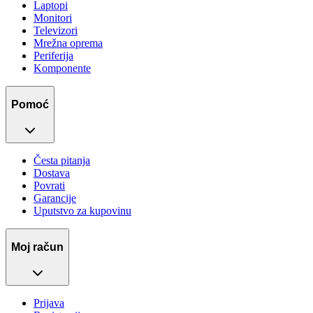
Laptopi
Monitori
Televizori
Mrežna oprema
Periferija
Komponente
Pomoć
Česta pitanja
Dostava
Povrati
Garancije
Uputstvo za kupovinu
Moj račun
Prijava