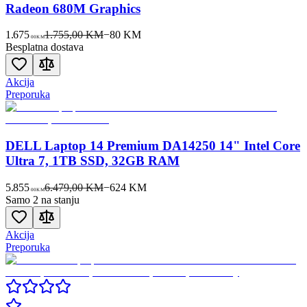
Radeon 680M Graphics
1.675
1.755,00 KM
−
80
KM
00
KM
Besplatna dostava
Akcija
Preporuka
DELL Laptop 14 Premium DA14250 14" Intel Core
Ultra 7, 1TB SSD, 32GB RAM
5.855
6.479,00 KM
−
624
KM
00
KM
Samo 2 na stanju
Akcija
Preporuka