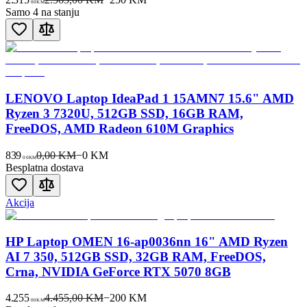
00
KM
Samo 4 na stanju
LENOVO Laptop IdeaPad 1 15AMN7 15.6" AMD
Ryzen 3 7320U, 512GB SSD, 16GB RAM,
FreeDOS, AMD Radeon 610M Graphics
839
0,00 KM
−
0
KM
00
KM
Besplatna dostava
Akcija
HP Laptop OMEN 16-ap0036nn 16" AMD Ryzen
AI 7 350, 512GB SSD, 32GB RAM, FreeDOS,
Crna, NVIDIA GeForce RTX 5070 8GB
4.255
4.455,00 KM
−
200
KM
00
KM