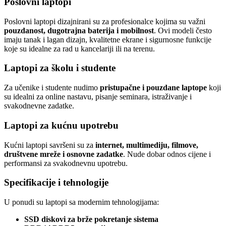
Poslovni laptopi
Poslovni laptopi dizajnirani su za profesionalce kojima su važni
pouzdanost, dugotrajna baterija i mobilnost
. Ovi modeli često
imaju tanak i lagan dizajn, kvalitetne ekrane i sigurnosne funkcije
koje su idealne za rad u kancelariji ili na terenu.
Laptopi za školu i studente
Za učenike i studente nudimo
pristupačne i pouzdane laptope
koji
su idealni za online nastavu, pisanje seminara, istraživanje i
svakodnevne zadatke.
Laptopi za kućnu upotrebu
Kućni laptopi savršeni su za
internet, multimediju, filmove,
društvene mreže i osnovne zadatke
. Nude dobar odnos cijene i
performansi za svakodnevnu upotrebu.
Specifikacije i tehnologije
U ponudi su laptopi sa modernim tehnologijama:
SSD diskovi za brže pokretanje sistema