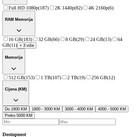
Full HD 1080p
(
187
)
2K 1440p
(
82
)
4K 2160p
(
6
)
RAM Memorija
16 GB
(
183
)
32 GB
(
66
)
8 GB
(
29
)
24 GB
(
13
)
64
GB
(
11
)
+ 3 više
Memorija
512 GB
(
153
)
1 TB
(
107
)
2 TB
(
19
)
256 GB
(
12
)
Cijena (KM)
Do 1800 KM
1800 - 3000 KM
3000 - 4000 KM
4000 - 5000 KM
Preko 5000 KM
Dostupnost