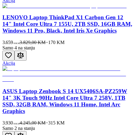
Akcija
LENOVO Laptop ThinkPad X1 Carbon Gen 12
14" Intel Core Ultra 7 155U, 2TB SSD, 16GB RAM,
Windows 11 Pro, Black, Intel Iris Xe Graphics
3.659
3.829,00 KM
−
170
KM
00
KM
Samo 4 na stanju
Akcija
ASUS Laptop Zenbook S 14 UX5406SA-PZ259W
14" 3K Touch 90Hz Intel Core Ultra 7 258V, 1TB
SSD, 32GB RAM, Windows 11 Home, Intel Arc
Graphics
3.930
4.245,00 KM
−
315
KM
00
KM
Samo 2 na stanju