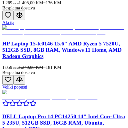
1.269
1.405,00 KM
−
136
KM
00
KM
Besplatna dostava
Akcija
HP Laptop 15-fc0146 15.6" AMD Ryzen 5 7520U,
512GB SSD, 8GB RAM, Windows 11 Home, AMD
Radeon Graphics
1.059
1.240,00 KM
−
181
KM
00
KM
Besplatna dostava
Veliki popusti
DELL Laptop Pro 14 PC14250 14" Intel Core Ultra
5 235U, 512GB SSD, 16GB RAM, Ubuntu,