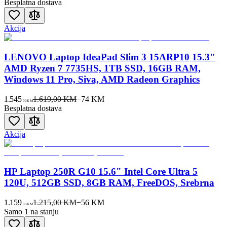
Besplatna dostava
Akcija
LENOVO Laptop IdeaPad Slim 3 15ARP10 15.3"
AMD Ryzen 7 7735HS, 1TB SSD, 16GB RAM,
Windows 11 Pro, Siva, AMD Radeon Graphics
1.545
1.619,00 KM
−
74
KM
00
KM
Besplatna dostava
Akcija
HP Laptop 250R G10 15.6" Intel Core Ultra 5
120U, 512GB SSD, 8GB RAM, FreeDOS, Srebrna
1.159
1.215,00 KM
−
56
KM
00
KM
Samo 1 na stanju