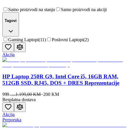
Samo proizvodi na stanju
Samo proizvodi na akciji
Tagovi
Gaming Laptopi
(
11
)
Poslovni Laptopi
(
2
)
Akcija
HP Laptop 250R G9, Intel Core i5, 16GB RAM,
512GB SSD, RJ45, DOS + DRES Reprezentacije
999
1.199,00 KM
−
200
KM
00
KM
Besplatna dostava
Akcija
Preporuka