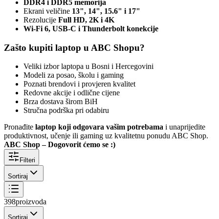
DDR4 i DDR5 memorija
Ekrani veličine
13", 14", 15.6" i 17"
Rezolucije
Full HD, 2K i 4K
Wi-Fi 6, USB-C i Thunderbolt konekcije
Zašto kupiti laptop u ABC Shopu?
Veliki izbor laptopa u Bosni i Hercegovini
Modeli za posao, školu i gaming
Poznati brendovi i provjeren kvalitet
Redovne akcije i odlične cijene
Brza dostava širom BiH
Stručna podrška pri odabiru
Pronađite
laptop koji odgovara vašim potrebama
i unaprijedite
produktivnost, učenje ili gaming uz kvalitetnu ponudu ABC Shop.
ABC Shop – Dogovorit ćemo se :)
Filteri
Sortiraj
398
proizvoda
Sortiraj