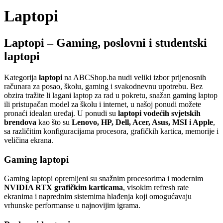
Laptopi
Laptopi – Gaming, poslovni i studentski
laptopi
Kategorija
laptopi
na ABCShop.ba nudi veliki izbor prijenosnih
računara za posao, školu, gaming i svakodnevnu upotrebu. Bez
obzira tražite li lagani laptop za rad u pokretu, snažan gaming laptop
ili pristupačan model za školu i internet, u našoj ponudi možete
pronaći idealan uređaj. U ponudi su
laptopi vodećih svjetskih
brendova
kao što su
Lenovo, HP, Dell, Acer, Asus, MSI i Apple
,
sa različitim konfiguracijama procesora, grafičkih kartica, memorije i
veličina ekrana.
Gaming laptopi
Gaming laptopi opremljeni su snažnim procesorima i modernim
NVIDIA RTX grafičkim karticama
, visokim refresh rate
ekranima i naprednim sistemima hlađenja koji omogućavaju
vrhunske performanse u najnovijim igrama.