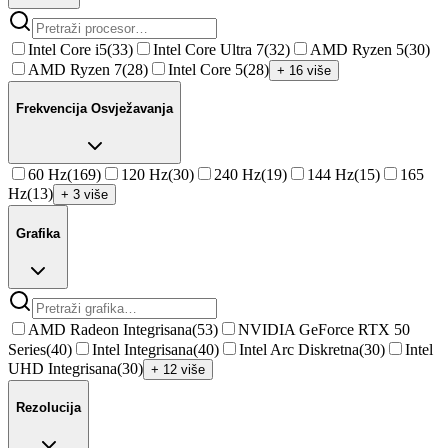
Intel Core i5
(
33
)
Intel Core Ultra 7
(
32
)
AMD Ryzen 5
(
30
)
AMD Ryzen 7
(
28
)
Intel Core 5
(
28
)
+ 16 više
Frekvencija Osvježavanja
60 Hz
(
169
)
120 Hz
(
30
)
240 Hz
(
19
)
144 Hz
(
15
)
165
Hz
(
13
)
+ 3 više
Grafika
AMD Radeon Integrisana
(
53
)
NVIDIA GeForce RTX 50
Series
(
40
)
Intel Integrisana
(
40
)
Intel Arc Diskretna
(
30
)
Intel
UHD Integrisana
(
30
)
+ 12 više
Rezolucija