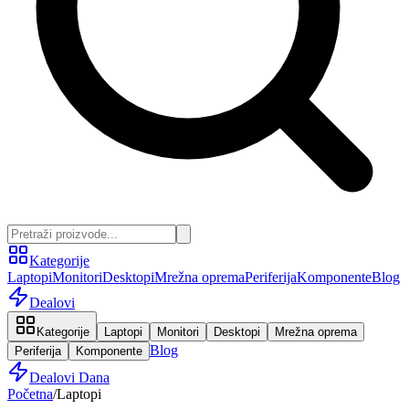
Kategorije
Laptopi
Monitori
Desktopi
Mrežna oprema
Periferija
Komponente
Blog
Dealovi
Kategorije
Laptopi
Monitori
Desktopi
Mrežna oprema
Blog
Periferija
Komponente
Dealovi Dana
Početna
/
Laptopi