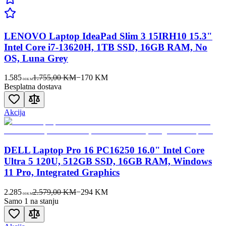
LENOVO Laptop IdeaPad Slim 3 15IRH10 15.3"
Intel Core i7-13620H, 1TB SSD, 16GB RAM, No
OS, Luna Grey
1.585
1.755,00 KM
−
170
KM
00
KM
Besplatna dostava
Akcija
DELL Laptop Pro 16 PC16250 16.0" Intel Core
Ultra 5 120U, 512GB SSD, 16GB RAM, Windows
11 Pro, Integrated Graphics
2.285
2.579,00 KM
−
294
KM
00
KM
Samo 1 na stanju