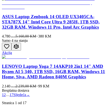
ASUS Laptop Zenbook 14 OLED UX3405CA-
STA787X 14" Intel Core Ultra 9 285H, 1TB SSD,
32GB RAM, Windows 11 Pro, Intel Arc Graphics
4.780
5.160,00 KM
−
380
KM
00
KM
Samo 4 na stanju
Akcija
LENOVO Laptop Yoga 7 14AKP10 2in1 14" AMD
Ryzen AI 5 340, 1TB SSD, 16GB RAM, Windows 11
Home, Siva, AMD Radeon 840M Graphics
2.140
2.239,00 KM
−
99
KM
00
KM
Besplatna dostava
1
2
…
17
Sljedeća
→
Stranica
1
od
17