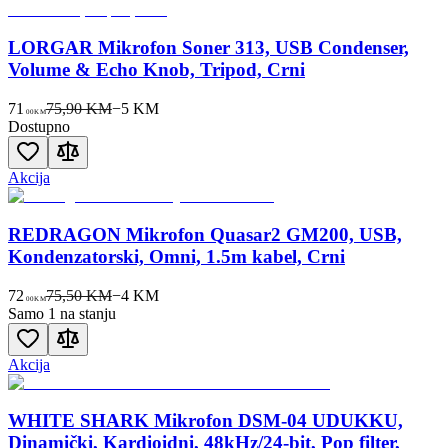
LORGAR Mikrofon Soner 313, USB Condenser,
Volume & Echo Knob, Tripod, Crni
71
75,90 KM
−
5
KM
00
KM
Dostupno
Akcija
REDRAGON Mikrofon Quasar2 GM200, USB,
Kondenzatorski, Omni, 1.5m kabel, Crni
72
75,50 KM
−
4
KM
00
KM
Samo 1 na stanju
Akcija
WHITE SHARK Mikrofon DSM-04 UDUKKU,
Dinamički, Kardioidni, 48kHz/24-bit, Pop filter,