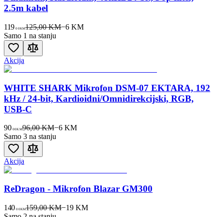
2.5m kabel
119
125,00 KM
−
6
KM
00
KM
Samo 1 na stanju
Akcija
WHITE SHARK Mikrofon DSM-07 EKTARA, 192
kHz / 24-bit, Kardioidni/Omnidirekcijski, RGB,
USB-C
90
96,00 KM
−
6
KM
00
KM
Samo 3 na stanju
Akcija
ReDragon - Mikrofon Blazar GM300
140
159,00 KM
−
19
KM
00
KM
Samo 2 na stanju