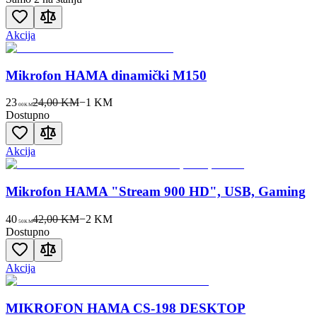
Akcija
Mikrofon HAMA dinamički M150
23
24,00 KM
−
1
KM
00
KM
Dostupno
Akcija
Mikrofon HAMA "Stream 900 HD", USB, Gaming
40
42,00 KM
−
2
KM
50
KM
Dostupno
Akcija
MIKROFON HAMA CS-198 DESKTOP