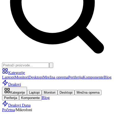
Kategorije
Laptopi
Monitori
Desktopi
Mrežna oprema
Periferija
Komponente
Blog
Dealovi
Kategorije
Laptopi
Monitori
Desktopi
Mrežna oprema
Blog
Periferija
Komponente
Dealovi Dana
Početna
/
Mikrofoni