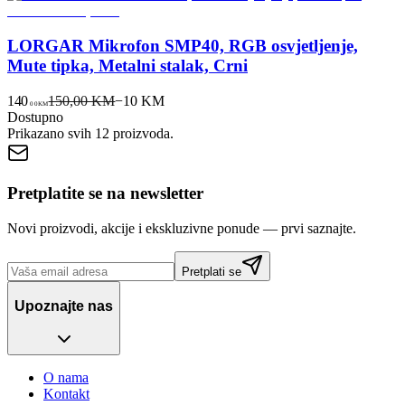
LORGAR Mikrofon SMP40, RGB osvjetljenje,
Mute tipka, Metalni stalak, Crni
140
150,00 KM
−
10
KM
00
KM
Dostupno
Prikazano svih
12
proizvoda.
Pretplatite se na newsletter
Novi proizvodi, akcije i ekskluzivne ponude — prvi saznajte.
Pretplati se
Upoznajte nas
O nama
Kontakt