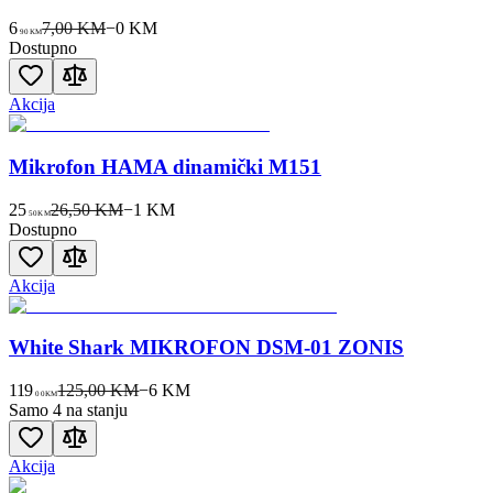
6
7,00 KM
−
0
KM
90
KM
Dostupno
Akcija
Mikrofon HAMA dinamički M151
25
26,50 KM
−
1
KM
50
KM
Dostupno
Akcija
White Shark MIKROFON DSM-01 ZONIS
119
125,00 KM
−
6
KM
00
KM
Samo 4 na stanju
Akcija