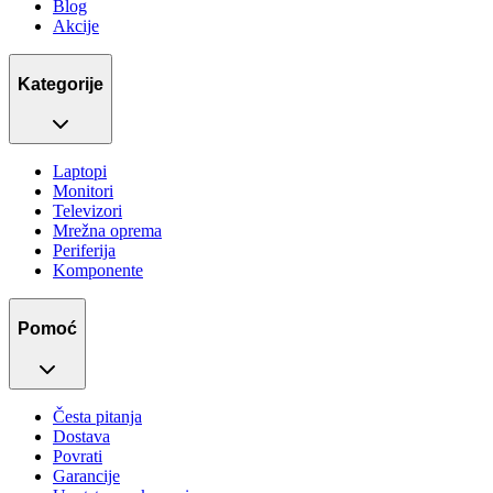
Blog
Akcije
Kategorije
Laptopi
Monitori
Televizori
Mrežna oprema
Periferija
Komponente
Pomoć
Česta pitanja
Dostava
Povrati
Garancije