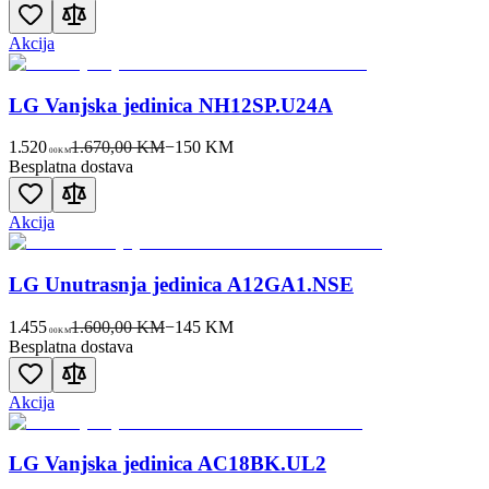
Akcija
LG Vanjska jedinica NH12SP.U24A
1.520
1.670,00 KM
−
150
KM
00
KM
Besplatna dostava
Akcija
LG Unutrasnja jedinica A12GA1.NSE
1.455
1.600,00 KM
−
145
KM
00
KM
Besplatna dostava
Akcija
LG Vanjska jedinica AC18BK.UL2