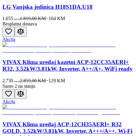
LG Vanjska jedinica H18S1DA.U18
1.655
1.819,00 KM
−
164
KM
00
KM
Besplatna dostava
Akcija
VIVAX Klima uređaj kazetni ACP-12CC35AERI+
R32, 3.52kW/3.81kW, Inverter, A++/A+, WiFi ready
2.730
2.859,00 KM
−
129
KM
00
KM
Samo 2 na stanju
Akcija
VIVAX Klima uređaj ACP-12CH35AERI+ R32
GOLD, 3.52kW/3.81kW, Inverter, A+++/A++, Wi-Fi