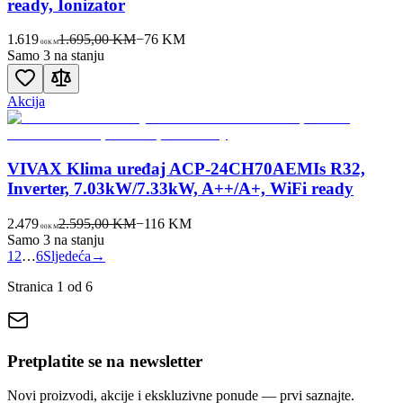
ready, Ionizator
1.619
1.695,00 KM
−
76
KM
00
KM
Samo 3 na stanju
Akcija
VIVAX Klima uređaj ACP-24CH70AEMIs R32,
Inverter, 7.03kW/7.33kW, A++/A+, WiFi ready
2.479
2.595,00 KM
−
116
KM
00
KM
Samo 3 na stanju
1
2
…
6
Sljedeća
→
Stranica
1
od
6
Pretplatite se na newsletter
Novi proizvodi, akcije i ekskluzivne ponude — prvi saznajte.