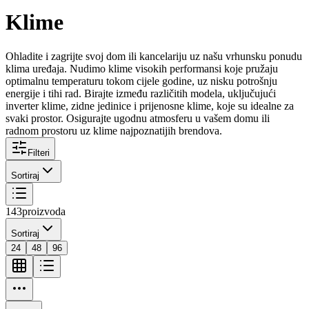
Klime
Ohladite i zagrijte svoj dom ili kancelariju uz našu vrhunsku ponudu
klima uređaja. Nudimo klime visokih performansi koje pružaju
optimalnu temperaturu tokom cijele godine, uz nisku potrošnju
energije i tihi rad. Birajte između različitih modela, uključujući
inverter klime, zidne jedinice i prijenosne klime, koje su idealne za
svaki prostor. Osigurajte ugodnu atmosferu u vašem domu ili
radnom prostoru uz klime najpoznatijih brendova.
Filteri
Sortiraj
143
proizvoda
Sortiraj
24
48
96