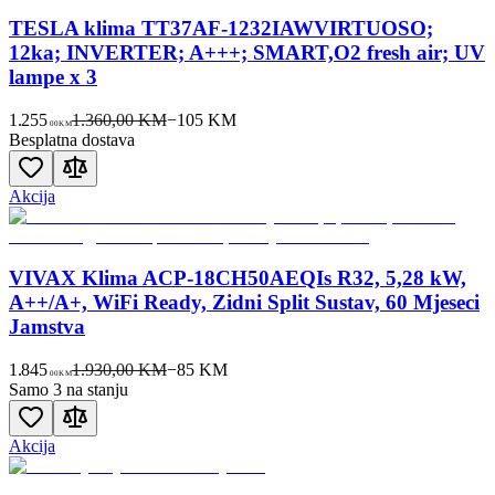
TESLA klima TT37AF-1232IAWVIRTUOSO;
12ka; INVERTER; A+++; SMART,O2 fresh air; UV
lampe x 3
1.255
1.360,00 KM
−
105
KM
00
KM
Besplatna dostava
Akcija
VIVAX Klima ACP-18CH50AEQIs R32, 5,28 kW,
A++/A+, WiFi Ready, Zidni Split Sustav, 60 Mjeseci
Jamstva
1.845
1.930,00 KM
−
85
KM
00
KM
Samo 3 na stanju
Akcija