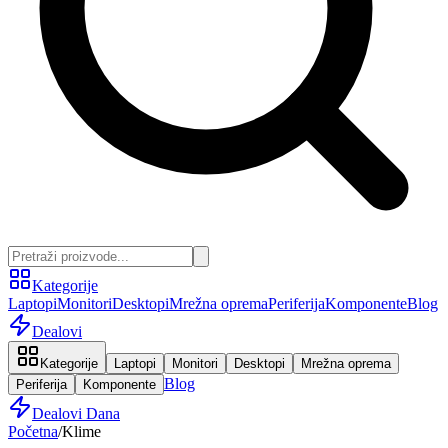
Kategorije
Laptopi
Monitori
Desktopi
Mrežna oprema
Periferija
Komponente
Blog
Dealovi
Kategorije
Laptopi
Monitori
Desktopi
Mrežna oprema
Blog
Periferija
Komponente
Dealovi Dana
Početna
/
Klime