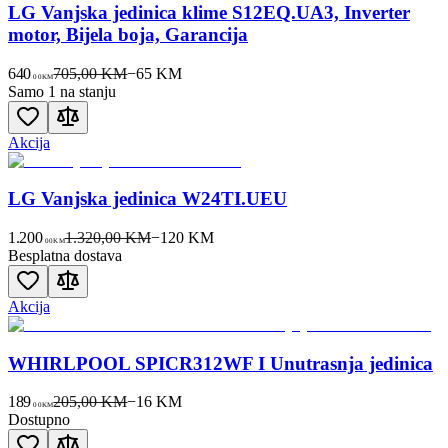
LG Vanjska jedinica klime S12EQ.UA3, Inverter
motor, Bijela boja, Garancija
640
705,00 KM
−
65
KM
00
KM
Samo 1 na stanju
Akcija
LG Vanjska jedinica W24TI.UEU
1.200
1.320,00 KM
−
120
KM
00
KM
Besplatna dostava
Akcija
WHIRLPOOL SPICR312WF I Unutrasnja jedinica
189
205,00 KM
−
16
KM
00
KM
Dostupno