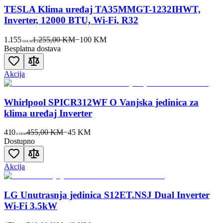
TESLA Klima uređaj TA35MMGT-1232IHWT,
Inverter, 12000 BTU, Wi-Fi, R32
1.155
1.255,00 KM
−
100
KM
00
KM
Besplatna dostava
Akcija
Whirlpool SPICR312WF O Vanjska jedinica za
klima uređaj Inverter
410
455,00 KM
−
45
KM
00
KM
Dostupno
Akcija
LG Unutrasnja jedinica S12ET.NSJ Dual Inverter
Wi-Fi 3.5kW