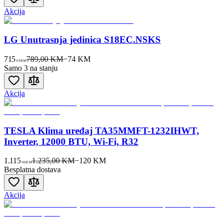
Akcija
LG Unutrasnja jedinica S18EC.NSKS
715
789,00 KM
−
74
KM
00
KM
Samo 3 na stanju
Akcija
TESLA Klima uređaj TA35MMFT-1232IHWT,
Inverter, 12000 BTU, Wi-Fi, R32
1.115
1.235,00 KM
−
120
KM
00
KM
Besplatna dostava
Akcija