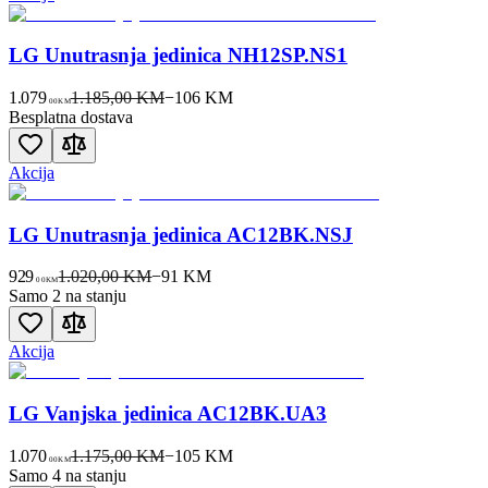
LG Unutrasnja jedinica NH12SP.NS1
1.079
1.185,00 KM
−
106
KM
00
KM
Besplatna dostava
Akcija
LG Unutrasnja jedinica AC12BK.NSJ
929
1.020,00 KM
−
91
KM
00
KM
Samo 2 na stanju
Akcija
LG Vanjska jedinica AC12BK.UA3
1.070
1.175,00 KM
−
105
KM
00
KM
Samo 4 na stanju