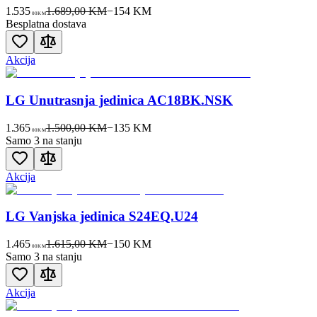
1.535
1.689,00 KM
−
154
KM
00
KM
Besplatna dostava
Akcija
LG Unutrasnja jedinica AC18BK.NSK
1.365
1.500,00 KM
−
135
KM
00
KM
Samo 3 na stanju
Akcija
LG Vanjska jedinica S24EQ.U24
1.465
1.615,00 KM
−
150
KM
00
KM
Samo 3 na stanju
Akcija