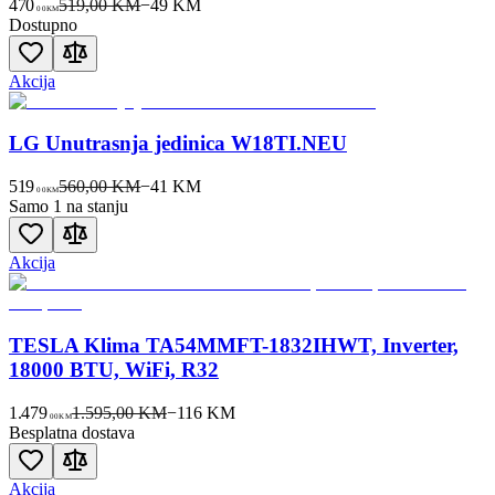
470
519,00 KM
−
49
KM
00
KM
Dostupno
Akcija
LG Unutrasnja jedinica W18TI.NEU
519
560,00 KM
−
41
KM
00
KM
Samo 1 na stanju
Akcija
TESLA Klima TA54MMFT-1832IHWT, Inverter,
18000 BTU, WiFi, R32
1.479
1.595,00 KM
−
116
KM
00
KM
Besplatna dostava
Akcija