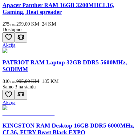
Apacer Panther RAM 16GB 3200MHCL16,
Gaming, Heat spreader
275
299,00 KM
−
24
KM
00
KM
Dostupno
Akcija
PATRIOT RAM Laptop 32GB DDR5 5600MHz,
SODIMM
810
995,00 KM
−
185
KM
00
KM
Samo 3 na stanju
Akcija
KINGSTON RAM Desktop 16GB DDR5 6000MHz,
CL36, FURY Beast Black EXPO