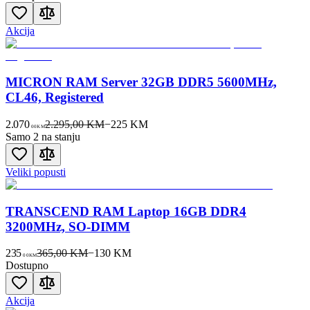
Akcija
MICRON RAM Server 32GB DDR5 5600MHz,
CL46, Registered
2.070
2.295,00 KM
−
225
KM
00
KM
Samo 2 na stanju
Veliki popusti
TRANSCEND RAM Laptop 16GB DDR4
3200MHz, SO-DIMM
235
365,00 KM
−
130
KM
00
KM
Dostupno
Akcija