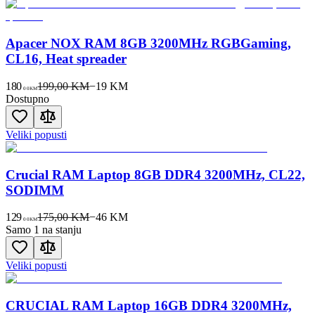
Apacer NOX RAM 8GB 3200MHz RGBGaming,
CL16, Heat spreader
180
199,00 KM
−
19
KM
00
KM
Dostupno
Veliki popusti
Crucial RAM Laptop 8GB DDR4 3200MHz, CL22,
SODIMM
129
175,00 KM
−
46
KM
00
KM
Samo 1 na stanju
Veliki popusti
CRUCIAL RAM Laptop 16GB DDR4 3200MHz,