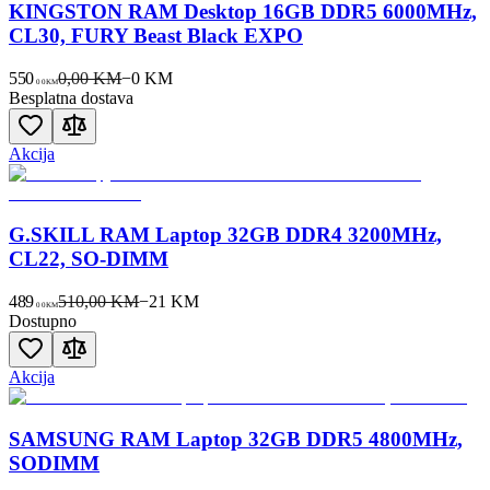
KINGSTON RAM Desktop 16GB DDR5 6000MHz,
CL30, FURY Beast Black EXPO
550
0,00 KM
−
0
KM
00
KM
Besplatna dostava
Akcija
G.SKILL RAM Laptop 32GB DDR4 3200MHz,
CL22, SO-DIMM
489
510,00 KM
−
21
KM
00
KM
Dostupno
Akcija
SAMSUNG RAM Laptop 32GB DDR5 4800MHz,
SODIMM