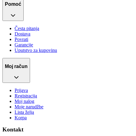
Pomoć
Česta pitanja
Dostava
Povrati
Garancije
Uputstvo za kupovinu
Moj račun
Prijava
Registracija
Moj nalog
Moje narudžbe
Lista želja
Korpa
Kontakt