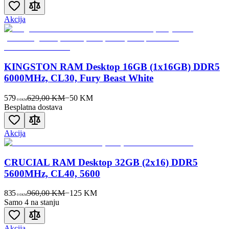
Akcija
KINGSTON RAM Desktop 16GB (1x16GB) DDR5
6000MHz, CL30, Fury Beast White
579
629,00 KM
−
50
KM
00
KM
Besplatna dostava
Akcija
CRUCIAL RAM Desktop 32GB (2x16) DDR5
5600MHz, CL40, 5600
835
960,00 KM
−
125
KM
00
KM
Samo 4 na stanju
Akcija