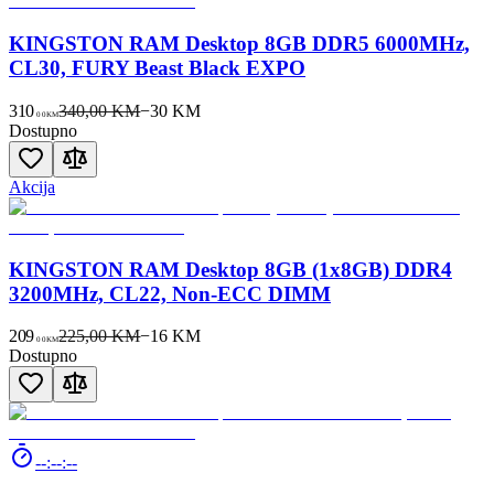
KINGSTON RAM Desktop 8GB DDR5 6000MHz,
CL30, FURY Beast Black EXPO
310
340,00 KM
−
30
KM
00
KM
Dostupno
Akcija
KINGSTON RAM Desktop 8GB (1x8GB) DDR4
3200MHz, CL22, Non-ECC DIMM
209
225,00 KM
−
16
KM
00
KM
Dostupno
--:--:--