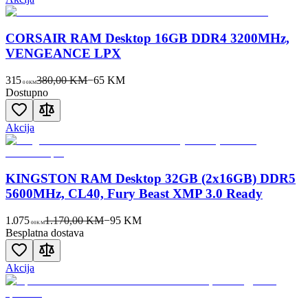
CORSAIR RAM Desktop 16GB DDR4 3200MHz,
VENGEANCE LPX
315
380,00 KM
−
65
KM
00
KM
Dostupno
Akcija
KINGSTON RAM Desktop 32GB (2x16GB) DDR5
5600MHz, CL40, Fury Beast XMP 3.0 Ready
1.075
1.170,00 KM
−
95
KM
00
KM
Besplatna dostava
Akcija