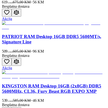
619
675,00 KM
−
56
KM
00
KM
Besplatna dostava
Akcija
PATRIOT RAM Desktop 16GB DDR5 5600MT/s,
Signature Line
509
605,00 KM
−
96
KM
00
KM
Besplatna dostava
Akcija
KINGSTON RAM Desktop 16GB (2x8GB) DDR5
5600MHz, CL36, Fury Beast RGB EXPO XMP
539
585,00 KM
−
46
KM
00
KM
Besplatna dostava