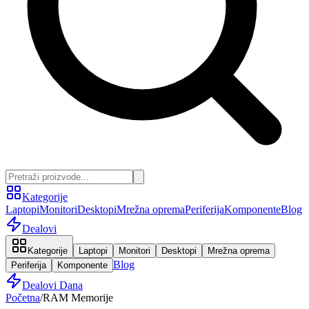
Kategorije
Laptopi
Monitori
Desktopi
Mrežna oprema
Periferija
Komponente
Blog
Dealovi
Kategorije
Laptopi
Monitori
Desktopi
Mrežna oprema
Blog
Periferija
Komponente
Dealovi Dana
Početna
/
RAM Memorije