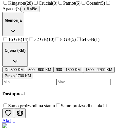
Kingston
(
28
)
Crucial
(
8
)
Patriot
(
6
)
Corsair
(
5
)
Apacer
(
3
)
+ 8 više
Memorija
16 GB
(
14
)
32 GB
(
10
)
8 GB
(
5
)
64 GB
(
1
)
Cijena (KM)
Do 500 KM
500 - 900 KM
900 - 1300 KM
1300 - 1700 KM
Preko 1700 KM
Dostupnost
Samo proizvodi na stanju
Samo proizvodi na akciji
Akcija