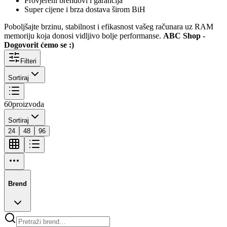
Provjereni brendovi i garancija
Super cijene i brza dostava širom BiH
Poboljšajte brzinu, stabilnost i efikasnost vašeg računara uz RAM
memoriju koja donosi vidljivo bolje performanse.
ABC Shop -
Dogovorit ćemo se :)
Filteri
Sortiraj
60
proizvoda
Sortiraj
24
48
96
Brend