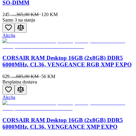
SO-DIMM
245
365,00 KM
−
120
KM
00
KM
Samo 3 na stanju
Akcija
CORSAIR RAM Desktop 16GB (2x8GB) DDR5
6000MHz, CL36, VENGEANCE RGB XMP EXPO
629
685,00 KM
−
56
KM
00
KM
Besplatna dostava
Akcija
CORSAIR RAM Desktop 16GB (2x8GB) DDR5
6000MHz, CL36, VENGEANCE XMP EXPO