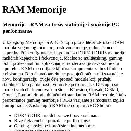
RAM Memorije
Memorije - RAM za brže, stabilnije i snažnije PC
performanse
U kategoriji Memorije na ABC Shopu pronađite širok izbor RAM
modula za gaming računare, poslovne uređaje, radne stanice i
napredne PC konfiguracije. U ponudi su DDR4 i DDR5 memorije
različitih kapaciteta i frekvencija, idealne za multitasking, gaming,
rad u profesionalnim aplikacijama, renderovanje i svakodnevnu
upotrebu. RAM memorija je ključna komponenta za brz i fluidan
rad sistema. Bilo da nadograđujete postojeći računar ili sastavljate
novu konfiguraciju, ovdje ćete pronaći module koji pružaju
stabilnost, kompatibilnost i vrhunske performanse. Dostupni su
modeli vodećih brendova kao što su Kingston, Corsair, G.Skill,
Crucial, Patriot i drugi, uključujući standardne RAM module, high-
performance gaming memorije i RGB varijante za moderan izgled
konfiguracije. Zašto kupiti RAM memoriju u ABC Shopu?
DDR4 i DDR5 modeli za sve tipove računara
Brze frekvencije i pouzdane performanse
Gaming, poslovne i profesionalne memorije