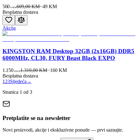
560
609,00 KM
−
49
KM
00
KM
Besplatna dostava
Akcija
KINGSTON RAM Desktop 32GB (2x16GB) DDR5
6000MHz, CL30, FURY Beast Black EXPO
1.150
1.310,00 KM
−
160
KM
00
KM
Besplatna dostava
1
2
3
Sljedeća
→
Stranica
1
od
3
Pretplatite se na newsletter
Novi proizvodi, akcije i ekskluzivne ponude — prvi saznajte.