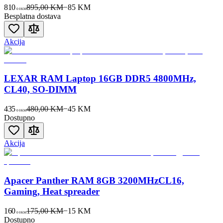
810
895,00 KM
−
85
KM
00
KM
Besplatna dostava
Akcija
LEXAR RAM Laptop 16GB DDR5 4800MHz,
CL40, SO-DIMM
435
480,00 KM
−
45
KM
00
KM
Dostupno
Akcija
Apacer Panther RAM 8GB 3200MHzCL16,
Gaming, Heat spreader
160
175,00 KM
−
15
KM
00
KM
Dostupno