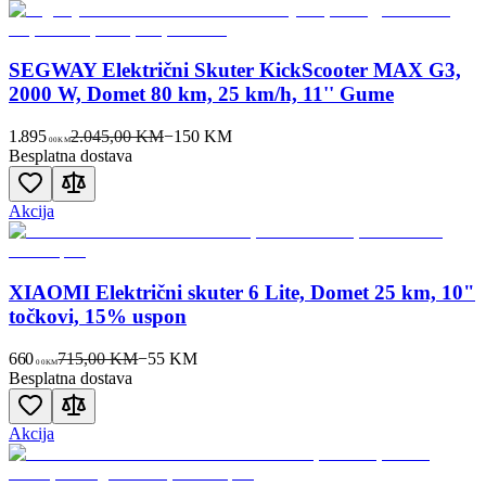
SEGWAY Električni Skuter KickScooter MAX G3,
2000 W, Domet 80 km, 25 km/h, 11'' Gume
1.895
2.045,00 KM
−
150
KM
00
KM
Besplatna dostava
Akcija
XIAOMI Električni skuter 6 Lite, Domet 25 km, 10"
točkovi, 15% uspon
660
715,00 KM
−
55
KM
00
KM
Besplatna dostava
Akcija