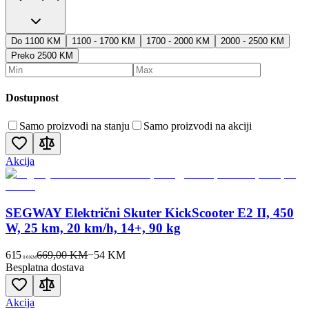
Do 1100 KM
1100 - 1700 KM
1700 - 2000 KM
2000 - 2500 KM
Preko 2500 KM
Dostupnost
Samo proizvodi na stanju
Samo proizvodi na akciji
Akcija
SEGWAY Električni Skuter KickScooter E2 II, 450
W, 25 km, 20 km/h, 14+, 90 kg
615
669,00 KM
−
54
KM
00
KM
Besplatna dostava
Akcija