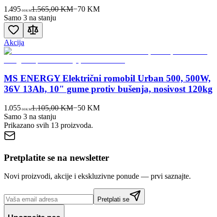
1.495
1.565,00 KM
−
70
KM
00
KM
Samo 3 na stanju
Akcija
MS ENERGY Električni romobil Urban 500, 500W,
36V 13Ah, 10" gume protiv bušenja, nosivost 120kg
1.055
1.105,00 KM
−
50
KM
00
KM
Samo 3 na stanju
Prikazano svih
13
proizvoda.
Pretplatite se na newsletter
Novi proizvodi, akcije i ekskluzivne ponude — prvi saznajte.
Pretplati se