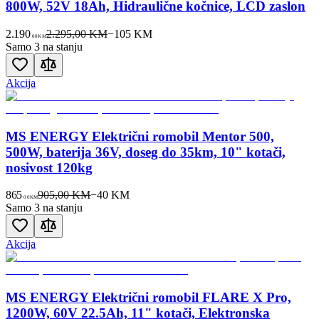
800W, 52V 18Ah, Hidraulične kočnice, LCD zaslon
2.190
2.295,00 KM
−
105
KM
00
KM
Samo 3 na stanju
Akcija
MS ENERGY Električni romobil Mentor 500,
500W, baterija 36V, doseg do 35km, 10" kotači,
nosivost 120kg
865
905,00 KM
−
40
KM
00
KM
Samo 3 na stanju
Akcija
MS ENERGY Električni romobil FLARE X Pro,
1200W, 60V 22.5Ah, 11" kotači, Elektronska