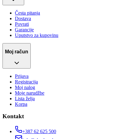
Česta pitanja
Dostava
Povrati
Garancije
Uputstvo za kupovinu
Moj račun
Prijava
Registracija
Moj nalog
Moje narudžbe
Lista želja
Korpa
Kontakt
+387 62 625 500