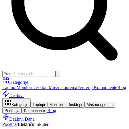
Kategorije
Laptopi
Monitori
Desktopi
Mrežna oprema
Periferija
Komponente
Blog
Dealovi
Kategorije
Laptopi
Monitori
Desktopi
Mrežna oprema
Blog
Periferija
Komponente
Dealovi Dana
Početna
/
Električni Skuteri