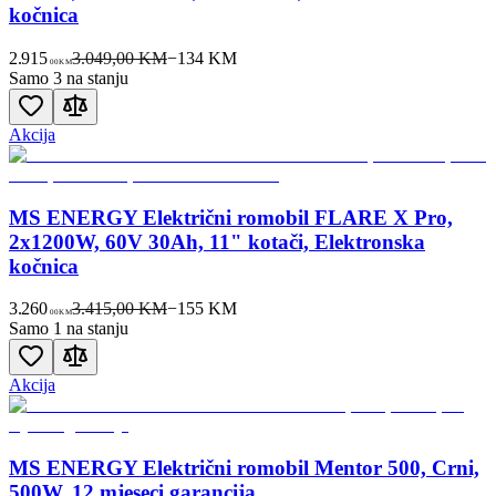
kočnica
2.915
3.049,00 KM
−
134
KM
00
KM
Samo 3 na stanju
Akcija
MS ENERGY Električni romobil FLARE X Pro,
2x1200W, 60V 30Ah, 11" kotači, Elektronska
kočnica
3.260
3.415,00 KM
−
155
KM
00
KM
Samo 1 na stanju
Akcija
MS ENERGY Električni romobil Mentor 500, Crni,
500W, 12 mjeseci garancija