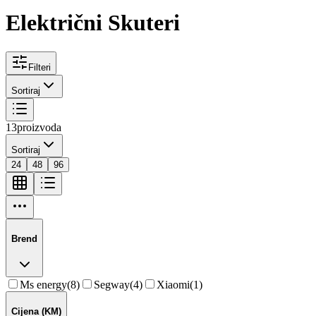
Električni Skuteri
Filteri
Sortiraj
13
proizvoda
Sortiraj
24
48
96
Brend
Ms energy
(
8
)
Segway
(
4
)
Xiaomi
(
1
)
Cijena (KM)