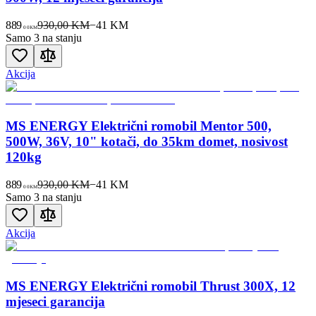
889
930,00 KM
−
41
KM
00
KM
Samo 3 na stanju
Akcija
MS ENERGY Električni romobil Mentor 500,
500W, 36V, 10" kotači, do 35km domet, nosivost
120kg
889
930,00 KM
−
41
KM
00
KM
Samo 3 na stanju
Akcija
MS ENERGY Električni romobil Thrust 300X, 12
mjeseci garancija