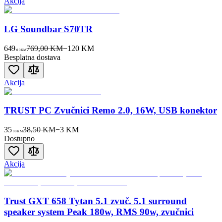
Akcija
LG Soundbar S70TR
649
769,00 KM
−
120
KM
00
KM
Besplatna dostava
Akcija
TRUST PC Zvučnici Remo 2.0, 16W, USB konektor
35
38,50 KM
−
3
KM
90
KM
Dostupno
Akcija
Trust GXT 658 Tytan 5.1 zvuč. 5.1 surround
speaker system Peak 180w, RMS 90w, zvučnici