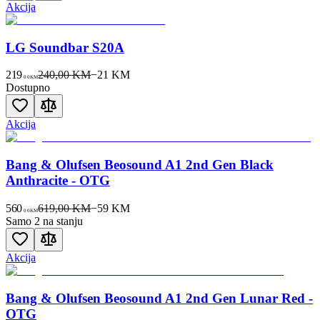
Akcija
LG Soundbar S20A
219
240,00 KM
−
21
KM
00
KM
Dostupno
Akcija
Bang & Olufsen Beosound A1 2nd Gen Black
Anthracite - OTG
560
619,00 KM
−
59
KM
00
KM
Samo 2 na stanju
Akcija
Bang & Olufsen Beosound A1 2nd Gen Lunar Red -
OTG