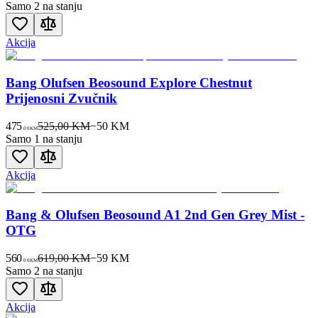
Samo 2 na stanju
Akcija
Bang Olufsen Beosound Explore Chestnut
Prijenosni Zvučnik
475
525,00 KM
−
50
KM
00
KM
Samo 1 na stanju
Akcija
Bang & Olufsen Beosound A1 2nd Gen Grey Mist -
OTG
560
619,00 KM
−
59
KM
00
KM
Samo 2 na stanju
Akcija