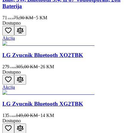
Baterija
71
75,90 KM
−
5
KM
00
KM
Dostupno
Akcija
LG Zvucnik Bluetooth XO2TBK
279
305,00 KM
−
26
KM
00
KM
Dostupno
Akcija
LG Zvucnik Bluetooth XG2TBK
135
149,00 KM
−
14
KM
00
KM
Dostupno