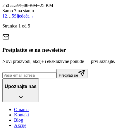
250
275,00 KM
−
25
KM
00
KM
Samo 3 na stanju
1
2
…
5
Sljedeća
→
Stranica
1
od
5
Pretplatite se na newsletter
Novi proizvodi, akcije i ekskluzivne ponude — prvi saznajte.
Pretplati se
Upoznajte nas
O nama
Kontakt
Blog
Akcije