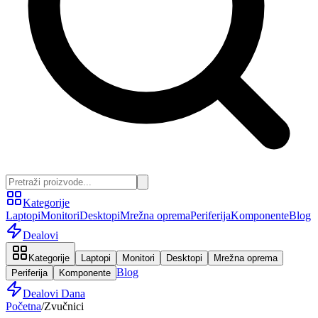
Kategorije
Laptopi
Monitori
Desktopi
Mrežna oprema
Periferija
Komponente
Blog
Dealovi
Kategorije
Laptopi
Monitori
Desktopi
Mrežna oprema
Blog
Periferija
Komponente
Dealovi Dana
Početna
/
Zvučnici