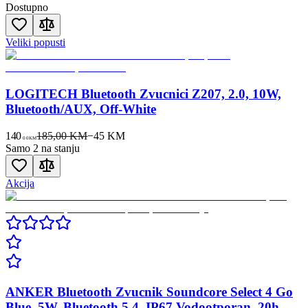
Dostupno
Veliki popusti
LOGITECH Bluetooth Zvucnici Z207, 2.0, 10W,
Bluetooth/AUX, Off-White
140
185,00 KM
−
45
KM
00
KM
Samo 2 na stanju
Akcija
ANKER Bluetooth Zvucnik Soundcore Select 4 Go
Blue, 5W, Bluetooth 5.4, IP67 Vodootporan, 20h