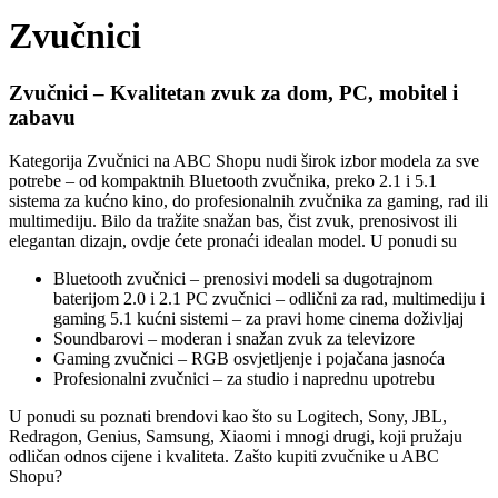
Zvučnici
Zvučnici – Kvalitetan zvuk za dom, PC, mobitel i
zabavu
Kategorija Zvučnici na ABC Shopu nudi širok izbor modela za sve
potrebe – od kompaktnih Bluetooth zvučnika, preko 2.1 i 5.1
sistema za kućno kino, do profesionalnih zvučnika za gaming, rad ili
multimediju. Bilo da tražite snažan bas, čist zvuk, prenosivost ili
elegantan dizajn, ovdje ćete pronaći idealan model. U ponudi su
Bluetooth zvučnici – prenosivi modeli sa dugotrajnom
baterijom 2.0 i 2.1 PC zvučnici – odlični za rad, multimediju i
gaming 5.1 kućni sistemi – za pravi home cinema doživljaj
Soundbarovi – moderan i snažan zvuk za televizore
Gaming zvučnici – RGB osvjetljenje i pojačana jasnoća
Profesionalni zvučnici – za studio i naprednu upotrebu
U ponudi su poznati brendovi kao što su Logitech, Sony, JBL,
Redragon, Genius, Samsung, Xiaomi i mnogi drugi, koji pružaju
odličan odnos cijene i kvaliteta. Zašto kupiti zvučnike u ABC
Shopu?