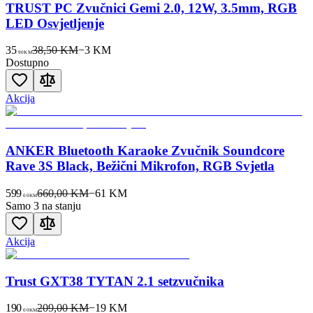
TRUST PC Zvučnici Gemi 2.0, 12W, 3.5mm, RGB
LED Osvjetljenje
35
38,50 KM
−
3
KM
90
KM
Dostupno
Akcija
ANKER Bluetooth Karaoke Zvučnik Soundcore
Rave 3S Black, Bežični Mikrofon, RGB Svjetla
599
660,00 KM
−
61
KM
00
KM
Samo 3 na stanju
Akcija
Trust GXT38 TYTAN 2.1 setzvučnika
190
209,00 KM
−
19
KM
00
KM