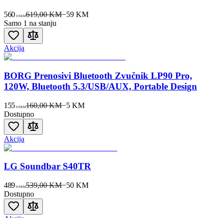
560
619,00 KM
−
59
KM
00
KM
Samo 1 na stanju
Akcija
BORG Prenosivi Bluetooth Zvučnik LP90 Pro,
120W, Bluetooth 5.3/USB/AUX, Portable Design
155
160,00 KM
−
5
KM
00
KM
Dostupno
Akcija
LG Soundbar S40TR
489
539,00 KM
−
50
KM
00
KM
Dostupno