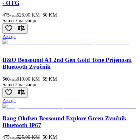
- OTG
475
525,00 KM
−
50
KM
00
KM
Samo 3 na stanju
Akcija
B&O Beosound A1 2nd Gen Gold Tone Prijenosni
Bluetooth Zvučnik
560
619,00 KM
−
59
KM
00
KM
Samo 2 na stanju
Akcija
Bang Olufsen Beosound Explore Green Zvučnik
Bluetooth IP67
475
525,00 KM
−
50
KM
00
KM