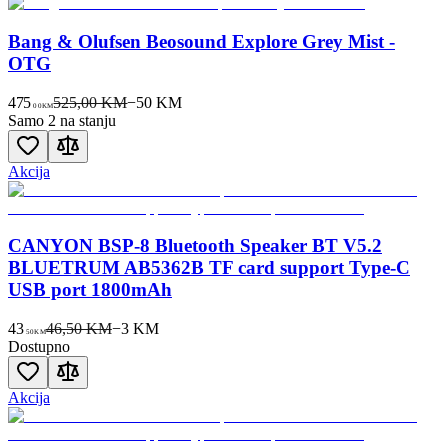
Bang & Olufsen Beosound Explore Grey Mist -
OTG
475
525,00 KM
−
50
KM
00
KM
Samo 2 na stanju
Akcija
CANYON BSP-8 Bluetooth Speaker BT V5.2
BLUETRUM AB5362B TF card support Type-C
USB port 1800mAh
43
46,50 KM
−
3
KM
50
KM
Dostupno
Akcija