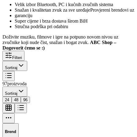
Velik izbor Bluetooth, PC i kućnih zvučnih sistema
Snažan i kvalitetan zvuk za sve uređajeProvjereni brendovi uz
garanciju
Super cijene i brza dostava širom BiH
Stručna podrška pri odabiru
Doživite muziku, filmove i igre na potpuno novom nivou uz
zvučnike koji nude čist, snažan i bogat zvuk.
ABC Shop –
Dogovorit ćemo se :)
Filteri
Sortiraj
97
proizvoda
Sortiraj
24
48
96
Brend