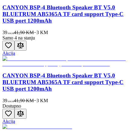
CANYON BSP-4 Bluetooth Speaker BT V5.0
BLUETRUM AB5365A TF card support Type-C
USB port 1200mAh
39
41,90 KM
−
3
KM
00
KM
Samo 4 na stanju
Akcija
CANYON BSP-4 Bluetooth Speaker BT V5.0
BLUETRUM AB5365A TF card support Type-C
USB port 1200mAh
39
41,90 KM
−
3
KM
00
KM
Dostupno
Akcija