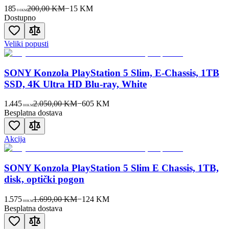
185
200,00 KM
−
15
KM
00
KM
Dostupno
Veliki popusti
SONY Konzola PlayStation 5 Slim, E-Chassis, 1TB
SSD, 4K Ultra HD Blu-ray, White
1.445
2.050,00 KM
−
605
KM
00
KM
Besplatna dostava
Akcija
SONY Konzola PlayStation 5 Slim E Chassis, 1TB,
disk, optički pogon
1.575
1.699,00 KM
−
124
KM
00
KM
Besplatna dostava