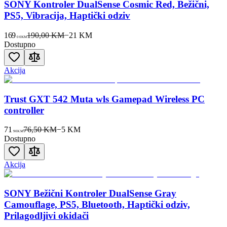
SONY Kontroler DualSense Cosmic Red, Bežični,
PS5, Vibracija, Haptički odziv
169
190,00 KM
−
21
KM
00
KM
Dostupno
Akcija
Trust GXT 542 Muta wls Gamepad Wireless PC
controller
71
76,50 KM
−
5
KM
90
KM
Dostupno
Akcija
SONY Bežični Kontroler DualSense Gray
Camouflage, PS5, Bluetooth, Haptički odziv,
Prilagodljivi okidači