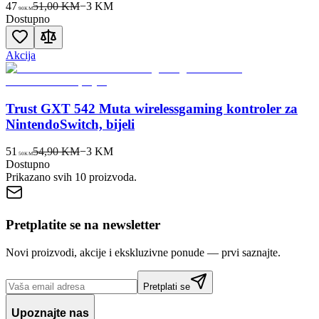
47
51,00 KM
−
3
KM
90
KM
Dostupno
Akcija
Trust GXT 542 Muta wirelessgaming kontroler za
NintendoSwitch, bijeli
51
54,90 KM
−
3
KM
50
KM
Dostupno
Prikazano svih
10
proizvoda.
Pretplatite se na newsletter
Novi proizvodi, akcije i ekskluzivne ponude — prvi saznajte.
Pretplati se
Upoznajte nas