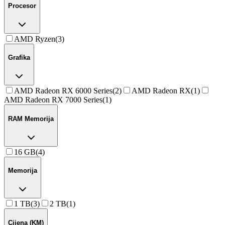
Procesor
AMD Ryzen
(
3
)
Grafika
AMD Radeon RX 6000 Series
(
2
)
AMD Radeon RX
(
1
)
AMD Radeon RX 7000 Series
(
1
)
RAM Memorija
16 GB
(
4
)
Memorija
1 TB
(
3
)
2 TB
(
1
)
Cijena (KM)