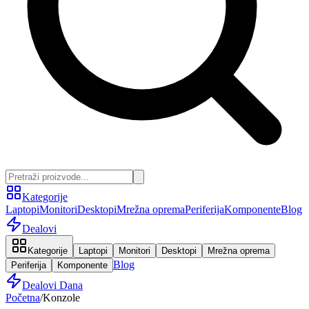
Kategorije
Laptopi
Monitori
Desktopi
Mrežna oprema
Periferija
Komponente
Blog
Dealovi
Kategorije
Laptopi
Monitori
Desktopi
Mrežna oprema
Blog
Periferija
Komponente
Dealovi Dana
Početna
/
Konzole