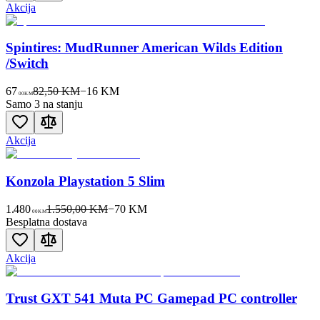
Akcija
Spintires: MudRunner American Wilds Edition
/Switch
67
82,50 KM
−
16
KM
00
KM
Samo 3 na stanju
Akcija
Konzola Playstation 5 Slim
1.480
1.550,00 KM
−
70
KM
00
KM
Besplatna dostava
Akcija
Trust GXT 541 Muta PC Gamepad PC controller