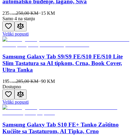
automatsko buđenje, lagano, Siva
235
250,00 KM
−
15
KM
00
KM
Samo 4 na stanju
Veliki popusti
Samsung Galaxy Tab S9/S9 FE/S10 FE/S10 Lite
Slim Tastatura sa AI tipkom, Crna, Book Cover,
Ultra Tanka
195
285,00 KM
−
90
KM
00
KM
Dostupno
Veliki popusti
Samsung Galaxy Tab S10 FE+ Tanko Zaštitno
Kućište sa Tastaturom, AI Tipka, Crno