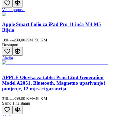
Veliki popusti
Apple Smart Folio za iPad Pro 11 inča M4 M5
Bijela
180
230,00 KM
−
50
KM
00
KM
Dostupno
Akcija
APPLE Olovka za tablet Pencil 2nd Generation
Model A2051, Bluetooth, Magnetno uparivanje i
punjenje, 12 mjeseci garancija
310
359,00 KM
−
49
KM
00
KM
Samo 1 na stanju