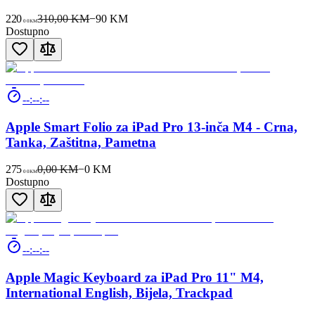
220
310,00 KM
−
90
KM
00
KM
Dostupno
--:--:--
Apple Smart Folio za iPad Pro 13-inča M4 - Crna,
Tanka, Zaštitna, Pametna
275
0,00 KM
−
0
KM
00
KM
Dostupno
--:--:--
Apple Magic Keyboard za iPad Pro 11" M4,
International English, Bijela, Trackpad