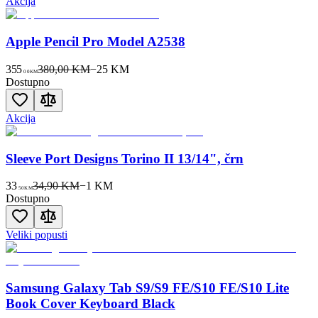
Akcija
Apple Pencil Pro Model A2538
355
380,00 KM
−
25
KM
00
KM
Dostupno
Akcija
Sleeve Port Designs Torino II 13/14", črn
33
34,90 KM
−
1
KM
50
KM
Dostupno
Veliki popusti
Samsung Galaxy Tab S9/S9 FE/S10 FE/S10 Lite
Book Cover Keyboard Black