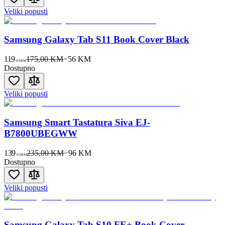
Veliki popusti
Samsung Galaxy Tab S11 Book Cover Black
119
175,00 KM
−
56
KM
00
KM
Dostupno
Veliki popusti
Samsung Smart Tastatura Siva EJ-
B7800UBEGWW
139
235,00 KM
−
96
KM
00
KM
Dostupno
Veliki popusti
Samsung Galaxy Tab S10 FE+ Book Cover