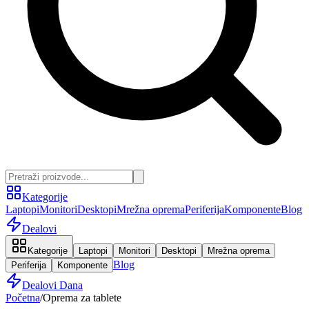
Kategorije
Laptopi
Monitori
Desktopi
Mrežna oprema
Periferija
Komponente
Blog
Dealovi
Kategorije
Laptopi
Monitori
Desktopi
Mrežna oprema
Blog
Periferija
Komponente
Dealovi Dana
Početna
/
Oprema za tablete