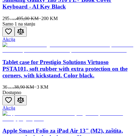
Keyboard - AI Key Black
295
495,00 KM
−
200
KM
00
KM
Samo 1 na stanju
Akcija
Tablet case for Prestigio Solutions Virtuoso
PSTA101, soft rubber with extra protection on the
corners, with kickstand. Color black.
36
38,90 KM
−
3
KM
00
KM
Dostupno
Akcija
Apple Smart Folio za iPad Air 13" (M2), zaštita,