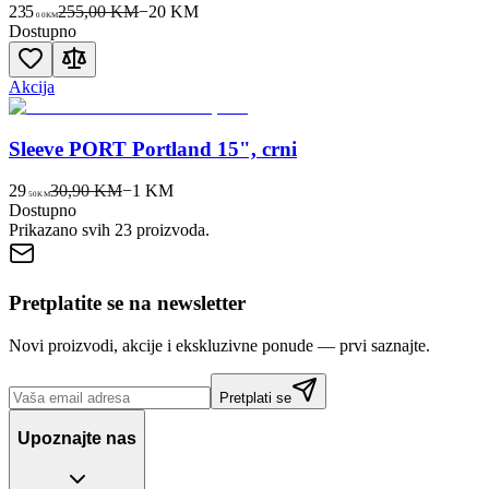
235
255,00 KM
−
20
KM
00
KM
Dostupno
Akcija
Sleeve PORT Portland 15", crni
29
30,90 KM
−
1
KM
50
KM
Dostupno
Prikazano svih
23
proizvoda.
Pretplatite se na newsletter
Novi proizvodi, akcije i ekskluzivne ponude — prvi saznajte.
Pretplati se
Upoznajte nas