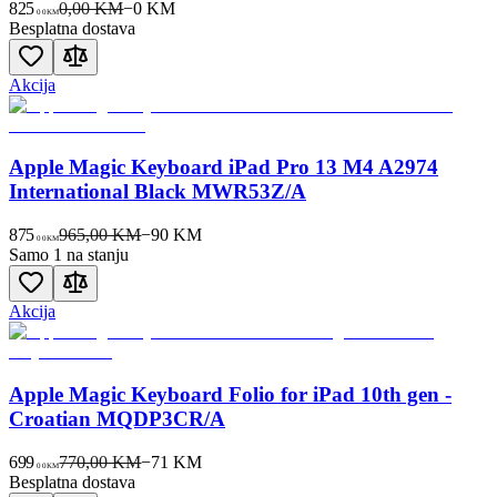
825
0,00 KM
−
0
KM
00
KM
Besplatna dostava
Akcija
Apple Magic Keyboard iPad Pro 13 M4 A2974
International Black MWR53Z/A
875
965,00 KM
−
90
KM
00
KM
Samo 1 na stanju
Akcija
Apple Magic Keyboard Folio for iPad 10th gen -
Croatian MQDP3CR/A
699
770,00 KM
−
71
KM
00
KM
Besplatna dostava