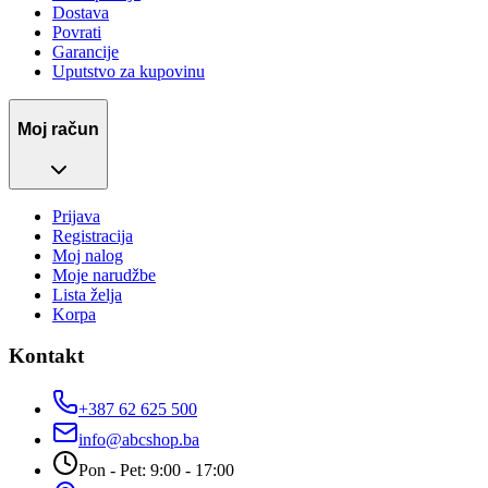
Dostava
Povrati
Garancije
Uputstvo za kupovinu
Moj račun
Prijava
Registracija
Moj nalog
Moje narudžbe
Lista želja
Korpa
Kontakt
+387 62 625 500
info@abcshop.ba
Pon - Pet: 9:00 - 17:00