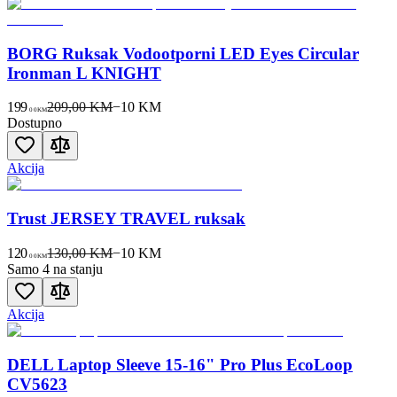
BORG Ruksak Vodootporni LED Eyes Circular
Ironman L KNIGHT
199
209,00 KM
−
10
KM
00
KM
Dostupno
Akcija
Trust JERSEY TRAVEL ruksak
120
130,00 KM
−
10
KM
00
KM
Samo 4 na stanju
Akcija
DELL Laptop Sleeve 15-16" Pro Plus EcoLoop
CV5623