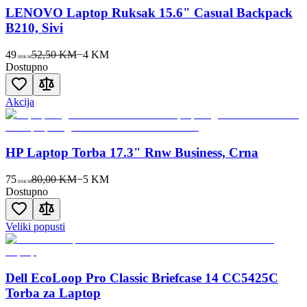
LENOVO Laptop Ruksak 15.6" Casual Backpack
B210, Sivi
49
52,50 KM
−
4
KM
00
KM
Dostupno
Akcija
HP Laptop Torba 17.3" Rnw Business, Crna
75
80,00 KM
−
5
KM
00
KM
Dostupno
Veliki popusti
Dell EcoLoop Pro Classic Briefcase 14 CC5425C
Torba za Laptop