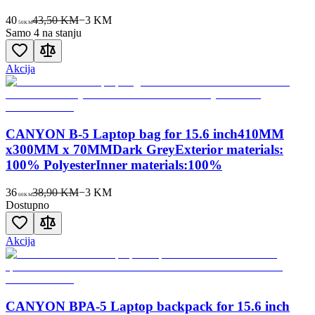
40
43,50 KM
−
3
KM
50
KM
Samo 4 na stanju
Akcija
CANYON B-5 Laptop bag for 15.6 inch410MM
x300MM x 70MMDark GreyExterior materials:
100% PolyesterInner materials:100%
36
38,90 KM
−
3
KM
00
KM
Dostupno
Akcija
CANYON BPA-5 Laptop backpack for 15.6 inch