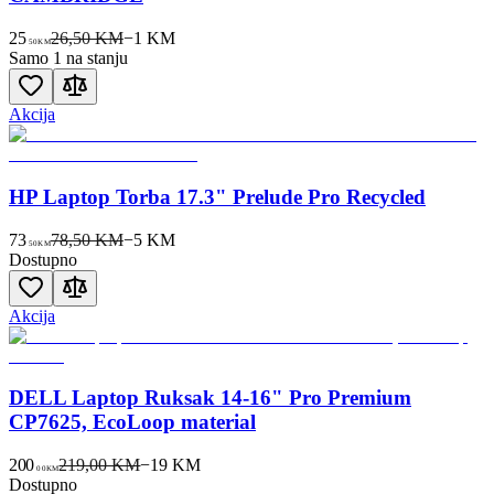
25
26,50 KM
−
1
KM
50
KM
Samo 1 na stanju
Akcija
HP Laptop Torba 17.3" Prelude Pro Recycled
73
78,50 KM
−
5
KM
50
KM
Dostupno
Akcija
DELL Laptop Ruksak 14-16" Pro Premium
CP7625, EcoLoop material
200
219,00 KM
−
19
KM
00
KM
Dostupno