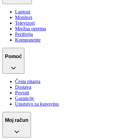
Laptopi
Monitori
Televizori
Mrežna oprema
Periferija
Komponente
Pomoć
Česta pitanja
Dostava
Povrati
Garancije
Uputstvo za kupovinu
Moj račun