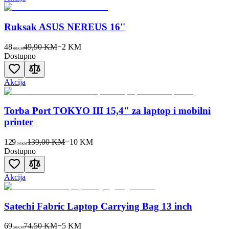
Ruksak ASUS NEREUS 16''
48
49,90 KM
−
2
KM
00
KM
Dostupno
Akcija
Torba Port TOKYO III 15,4" za laptop i mobilni
printer
129
139,00 KM
−
10
KM
00
KM
Dostupno
Akcija
Satechi Fabric Laptop Carrying Bag 13 inch
69
74,50 KM
−
5
KM
50
KM