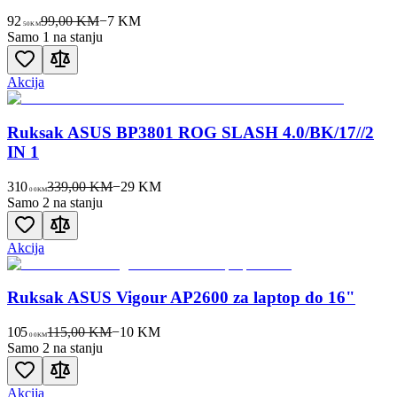
92
99,00 KM
−
7
KM
50
KM
Samo 1 na stanju
Akcija
Ruksak ASUS BP3801 ROG SLASH 4.0/BK/17//2
IN 1
310
339,00 KM
−
29
KM
00
KM
Samo 2 na stanju
Akcija
Ruksak ASUS Vigour AP2600 za laptop do 16"
105
115,00 KM
−
10
KM
00
KM
Samo 2 na stanju
Akcija