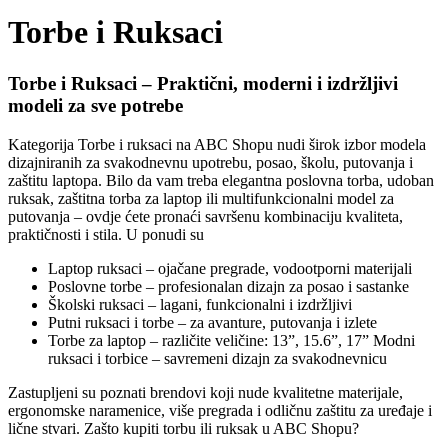
Torbe i Ruksaci
Torbe i Ruksaci – Praktični, moderni i izdržljivi
modeli za sve potrebe
Kategorija Torbe i ruksaci na ABC Shopu nudi širok izbor modela
dizajniranih za svakodnevnu upotrebu, posao, školu, putovanja i
zaštitu laptopa. Bilo da vam treba elegantna poslovna torba, udoban
ruksak, zaštitna torba za laptop ili multifunkcionalni model za
putovanja – ovdje ćete pronaći savršenu kombinaciju kvaliteta,
praktičnosti i stila. U ponudi su
Laptop ruksaci – ojačane pregrade, vodootporni materijali
Poslovne torbe – profesionalan dizajn za posao i sastanke
Školski ruksaci – lagani, funkcionalni i izdržljivi
Putni ruksaci i torbe – za avanture, putovanja i izlete
Torbe za laptop – različite veličine: 13”, 15.6”, 17” Modni
ruksaci i torbice – savremeni dizajn za svakodnevnicu
Zastupljeni su poznati brendovi koji nude kvalitetne materijale,
ergonomske naramenice, više pregrada i odličnu zaštitu za uređaje i
lične stvari. Zašto kupiti torbu ili ruksak u ABC Shopu?