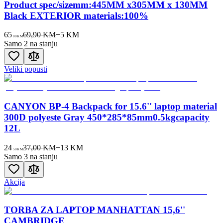
Product spec/sizemm:445MM x305MM x 130MM
Black EXTERIOR materials:100%
65
69,90 KM
−
5
KM
00
KM
Samo 2 na stanju
Veliki popusti
CANYON BP-4 Backpack for 15.6'' laptop material
300D polyeste Gray 450*285*85mm0.5kgcapacity
12L
24
37,00 KM
−
13
KM
50
KM
Samo 3 na stanju
Akcija
TORBA ZA LAPTOP MANHATTAN 15,6''
CAMBRIDGE