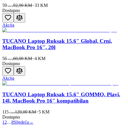
59
92,90 KM
−
33
KM
50
KM
Dostupno
Akcija
TUCANO Laptop Ruksak 15.6" Global, Crni,
MacBook Pro 16", 20l
56
60,00 KM
−
4
KM
50
KM
Dostupno
Akcija
TUCANO Laptop Ruksak 15.6" GOMMO, Plavi,
14l, MacBook Pro 16" kompatibilan
115
120,00 KM
−
5
KM
00
KM
Dostupno
1
2
…
8
Sljedeća
→