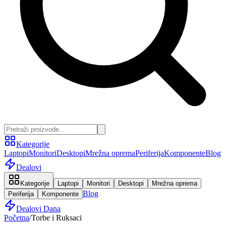
Kategorije
Laptopi
Monitori
Desktopi
Mrežna oprema
Periferija
Komponente
Blog
Dealovi
Kategorije
Laptopi
Monitori
Desktopi
Mrežna oprema
Blog
Periferija
Komponente
Dealovi Dana
Početna
/
Torbe i Ruksaci