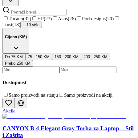
Tucano
(
32
)
HP
(
27
)
Asus
(
26
)
Port designs
(
20
)
Trust
(
18
)
+ 10 više
Cijena (KM)
Do 75 KM
75 - 150 KM
150 - 200 KM
200 - 250 KM
Preko 250 KM
Dostupnost
Samo proizvodi na stanju
Samo proizvodi na akciji
Akcija
CANYON B-4 Elegant Gray Torba za Laptop – Stil
i Zaštita