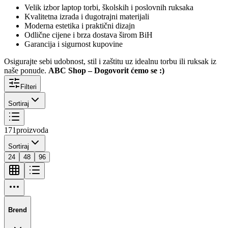
Velik izbor laptop torbi, školskih i poslovnih ruksaka
Kvalitetna izrada i dugotrajni materijali
Moderna estetika i praktični dizajn
Odlične cijene i brza dostava širom BiH
Garancija i sigurnost kupovine
Osigurajte sebi udobnost, stil i zaštitu uz idealnu torbu ili ruksak iz
naše ponude.
ABC Shop – Dogovorit ćemo se :)
Filteri
Sortiraj
171
proizvoda
Sortiraj
24
48
96
Brend