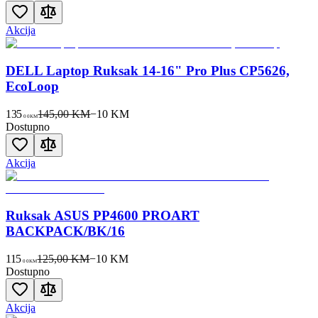
Akcija
DELL Laptop Ruksak 14-16" Pro Plus CP5626,
EcoLoop
135
145,00 KM
−
10
KM
00
KM
Dostupno
Akcija
Ruksak ASUS PP4600 PROART
BACKPACK/BK/16
115
125,00 KM
−
10
KM
00
KM
Dostupno
Akcija