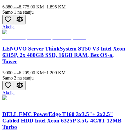
6.880
8.775,00 KM
−
1.895
KM
00
KM
Samo 1 na stanju
Akcija
LENOVO Server ThinkSystem ST50 V3 Intel Xeon
6315P, 2x 480GB SSD, 16GB RAM, Bez OS-a,
Tower
5.000
6.209,00 KM
−
1.209
KM
00
KM
Samo 2 na stanju
Akcija
DELL EMC PowerEdge T160 3x3.5"+ 2x2.5"
Cabled HDD Intel Xeon 6325P 3.5G 4C/8T 12MB
Turbo