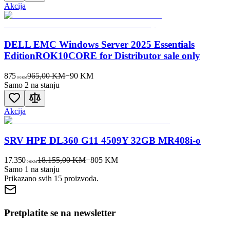
Akcija
DELL EMC Windows Server 2025 Essentials
EditionROK10CORE for Distributor sale only
875
965,00 KM
−
90
KM
00
KM
Samo 2 na stanju
Akcija
SRV HPE DL360 G11 4509Y 32GB MR408i-o
17.350
18.155,00 KM
−
805
KM
00
KM
Samo 1 na stanju
Prikazano svih
15
proizvoda.
Pretplatite se na newsletter