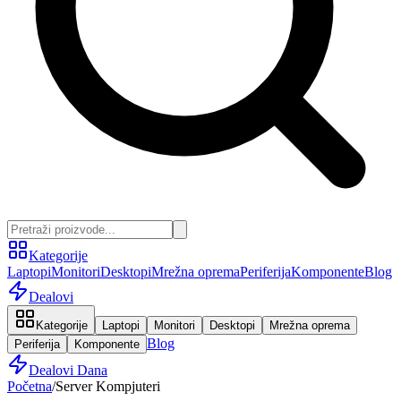
Kategorije
Laptopi
Monitori
Desktopi
Mrežna oprema
Periferija
Komponente
Blog
Dealovi
Kategorije
Laptopi
Monitori
Desktopi
Mrežna oprema
Blog
Periferija
Komponente
Dealovi Dana
Početna
/
Server Kompjuteri