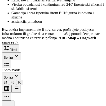
Rack, tower i blade serveri za sve namjene
Visoka pouzdanost i kontinuiran rad 24/7 Energetski efikasni i
skalabilni sistemi
Garancija i brza isporuka širom BiHSigurna kupovina i
stručna
asistencija pri izboru
Bez obzira implementirate li novi server, proširujete postojeću
infrastrukturu ili gradite data centar — u našoj ponudi ćete pronaći
moćna i pouzdana enterprise rješenja.
ABC Shop – Dogovorit
ćemo se :)
Filteri
Sortiraj
15
proizvoda
Sortiraj
24
48
96