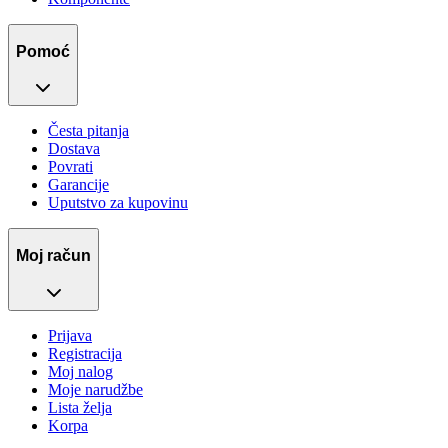
Pomoć
Česta pitanja
Dostava
Povrati
Garancije
Uputstvo za kupovinu
Moj račun
Prijava
Registracija
Moj nalog
Moje narudžbe
Lista želja
Korpa