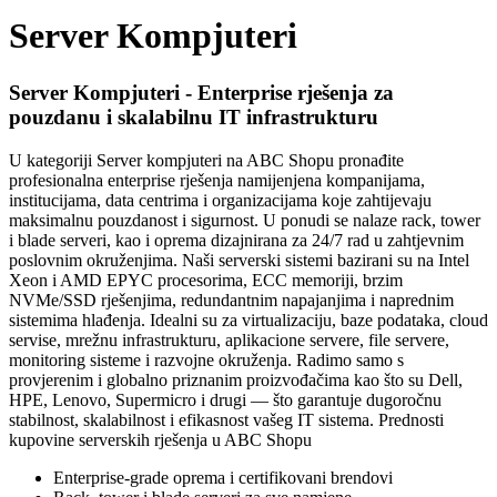
Server Kompjuteri
Server Kompjuteri - Enterprise rješenja za
pouzdanu i skalabilnu IT infrastrukturu
U kategoriji Server kompjuteri na ABC Shopu pronađite
profesionalna enterprise rješenja namijenjena kompanijama,
institucijama, data centrima i organizacijama koje zahtijevaju
maksimalnu pouzdanost i sigurnost. U ponudi se nalaze rack, tower
i blade serveri, kao i oprema dizajnirana za 24/7 rad u zahtjevnim
poslovnim okruženjima. Naši serverski sistemi bazirani su na Intel
Xeon i AMD EPYC procesorima, ECC memoriji, brzim
NVMe/SSD rješenjima, redundantnim napajanjima i naprednim
sistemima hlađenja. Idealni su za virtualizaciju, baze podataka, cloud
servise, mrežnu infrastrukturu, aplikacione servere, file servere,
monitoring sisteme i razvojne okruženja. Radimo samo s
provjerenim i globalno priznanim proizvođačima kao što su Dell,
HPE, Lenovo, Supermicro i drugi — što garantuje dugoročnu
stabilnost, skalabilnost i efikasnost vašeg IT sistema. Prednosti
kupovine serverskih rješenja u ABC Shopu
Enterprise-grade oprema i certifikovani brendovi