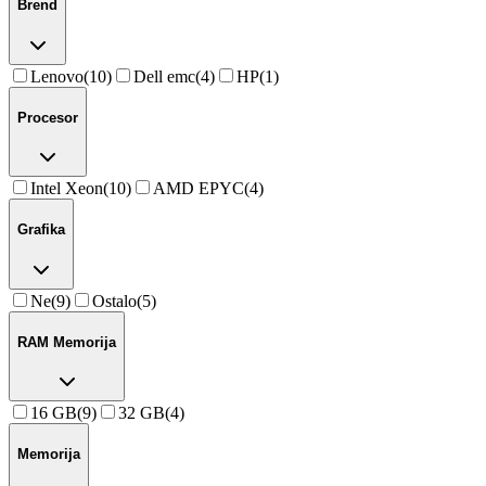
Brend
Lenovo
(
10
)
Dell emc
(
4
)
HP
(
1
)
Procesor
Intel Xeon
(
10
)
AMD EPYC
(
4
)
Grafika
Ne
(
9
)
Ostalo
(
5
)
RAM Memorija
16 GB
(
9
)
32 GB
(
4
)
Memorija