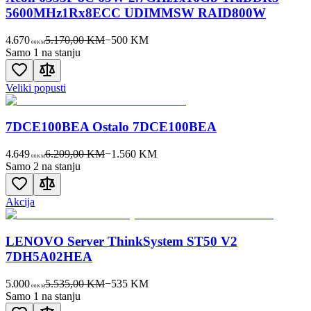
5600MHz1Rx8ECC UDIMMSW RAID800W
4.670
5.170,00 KM
−
500
KM
00
KM
Samo 1 na stanju
Veliki popusti
7DCE100BEA Ostalo 7DCE100BEA
4.649
6.209,00 KM
−
1.560
KM
00
KM
Samo 2 na stanju
Akcija
LENOVO Server ThinkSystem ST50 V2
7DH5A02HEA
5.000
5.535,00 KM
−
535
KM
00
KM
Samo 1 na stanju