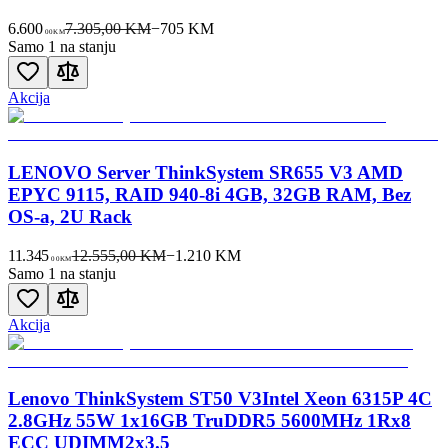
6.600
7.305,00 KM
−
705
KM
00
KM
Samo 1 na stanju
Akcija
LENOVO Server ThinkSystem SR655 V3 AMD
EPYC 9115, RAID 940-8i 4GB, 32GB RAM, Bez
OS-a, 2U Rack
11.345
12.555,00 KM
−
1.210
KM
00
KM
Samo 1 na stanju
Akcija
Lenovo ThinkSystem ST50 V3Intel Xeon 6315P 4C
2.8GHz 55W 1x16GB TruDDR5 5600MHz 1Rx8
ECC UDIMM2x3.5