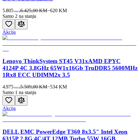
5.805
6.425,00 KM
−
620
KM
00
KM
Samo 2 na stanju
Akcija
Lenovo ThinkSystem ST45 V31xAMD EPYC
4124P 4C 3.8GHz 65W1x16Gb TruDDR5 5600MHz
1Rx8 ECC UDIMM2x 3.5
4.975
5.509,00 KM
−
534
KM
00
KM
Samo 1 na stanju
Akcija
DELL EMC PowerEdge T360 8x3.5" Intel Xeon
6315P 2.8G 4C/4T 12MB Turbo 55W 16GB