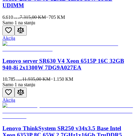
UDIMM
6.610
7.315,00 KM
−
705
KM
00
KM
Samo 1 na stanju
Akcija
Lenovo server SR630 V4 Xeon 6515P 16C 32GB
940-8i 2x1300W 7DG9A027EA
10.785
11.935,00 KM
−
1.150
KM
00
KM
Samo 1 na stanju
Akcija
Lenovo ThinkSystem SR250 v34x3.5 Base Intel
Xeon 6353P 8C 65W 2.7GHz1x16Gb TruDDR5