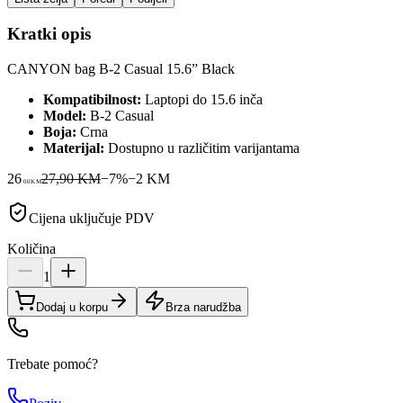
Kratki opis
CANYON bag B-2 Casual 15.6” Black
Kompatibilnost:
Laptopi do 15.6 inča
Model:
B-2 Casual
Boja:
Crna
Materijal:
Dostupno u različitim varijantama
26
27,90 KM
−
7
%
−
2
KM
00
KM
Cijena uključuje PDV
Količina
1
Dodaj u korpu
Brza narudžba
Trebate pomoć?