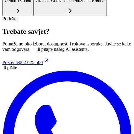
U roku
15
dana
Žiralno · Gotovinski · Pouzeće · Kartica
Podrška
Trebate savjet?
Pomažemo oko izbora, dostupnosti i rokova isporuke. Javite se kako
vam odgovara
— ili pitajte našeg AI asistenta.
Pozovite
062 625 500
ili pišite