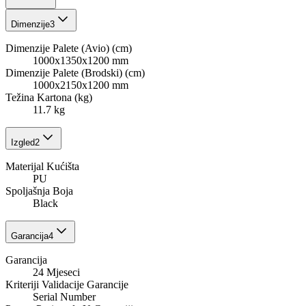
Dimenzije
3
Dimenzije Palete (Avio) (cm)
1000x1350x1200 mm
Dimenzije Palete (Brodski) (cm)
1000x2150x1200 mm
Težina Kartona (kg)
11.7 kg
Izgled
2
Materijal Kućišta
PU
Spoljašnja Boja
Black
Garancija
4
Garancija
24 Mjeseci
Kriteriji Validacije Garancije
Serial Number