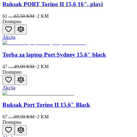
Ruksak PORT Torino II 15,6 16", plavi
61
63,50 KM
−
2
KM
50
KM
Dostupno
Akcija
Torba za laptop Port Sydney 15.6" black
47
49,00 KM
−
2
KM
50
KM
Dostupno
Akcija
Ruksak Port Torino II 15.6" Black
67
69,50 KM
−
2
KM
50
KM
Dostupno