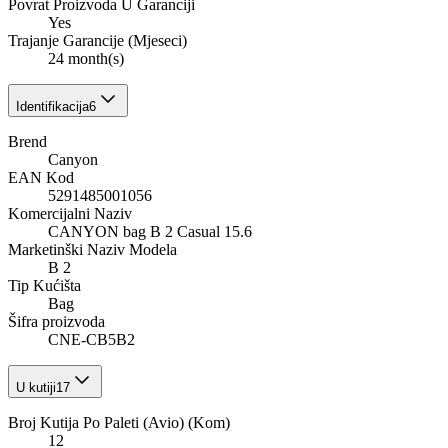
Povrat Proizvoda U Garanciji
Yes
Trajanje Garancije (Mjeseci)
24 month(s)
Identifikacija
6
Brend
Canyon
EAN Kod
5291485001056
Komercijalni Naziv
CANYON bag B 2 Casual 15.6
Marketinški Naziv Modela
B 2
Tip Kućišta
Bag
Šifra proizvoda
CNE-CB5B2
U kutiji
17
Broj Kutija Po Paleti (Avio) (Kom)
12