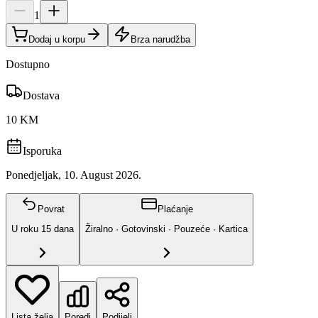
1
Dodaj u korpu
Brza narudžba
Dostupno
Dostava
10 KM
Isporuka
Ponedjeljak, 10. August 2026.
Povrat
Plaćanje
U roku
15
dana
Žiralno · Gotovinski · Pouzeće · Kartica
Lista želja
Poredi
Podijeli