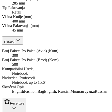
285 mm
Tip Pakovanja
Retail
Visina Kutije (mm)
400 mm
Visina Pakovanja (mm)
45 mm
Ostalo
5
Broj Paketa Po Paleti (Avio) (Kom)
300
Broj Paketa Po Paleti (Brod) (Kom)
500
Kompatibilni Uređaji
Notebook
Nadređeni Proizvodi
Notebook up to 15.6"
Skraćeni Opis
EnglishFashion BagEnglish, RussianМодная сумкаRussian
Recenzije