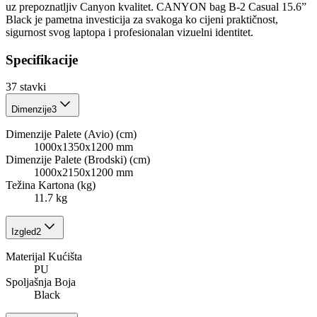
uz prepoznatljiv Canyon kvalitet. CANYON bag B-2 Casual 15.6”
Black je pametna investicija za svakoga ko cijeni praktičnost,
sigurnost svog laptopa i profesionalan vizuelni identitet.
Specifikacije
37
stavki
Dimenzije
3
Dimenzije Palete (Avio) (cm)
1000x1350x1200 mm
Dimenzije Palete (Brodski) (cm)
1000x2150x1200 mm
Težina Kartona (kg)
11.7 kg
Izgled
2
Materijal Kućišta
PU
Spoljašnja Boja
Black