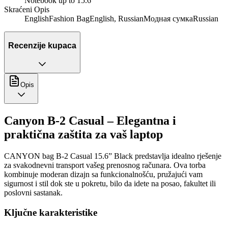
Notebook up to 15.6"
Skraćeni Opis
EnglishFashion BagEnglish, RussianМодная сумкаRussian
Recenzije kupaca
Opis
Canyon B-2 Casual – Elegantna i
praktična zaštita za vaš laptop
CANYON bag B-2 Casual 15.6” Black predstavlja idealno rješenje
za svakodnevni transport vašeg prenosnog računara. Ova torba
kombinuje moderan dizajn sa funkcionalnošću, pružajući vam
sigurnost i stil dok ste u pokretu, bilo da idete na posao, fakultet ili
poslovni sastanak.
Ključne karakteristike