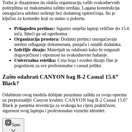
Torba je dizajnirana da olakša organizaciju vaših svakodnevnih
potrepština uz maksimalnu zaštitu uređaja. Lagana konstrukcija
omogućava udobno nošenje bez dodatnog opterećenja, što je
ključno za korisnike koji su stalno u pokretu.
Prilagođen pretinac:
Sigurno smješta laptop veličine do 15.6
inča, štiteći ga od ogrebotina.
Organizacija prostora:
Dodatni pretinci omogućavaju
uredno odlaganje dokumenata, punjača i ostalih dodataka.
Izdržljiv dizajn:
Materijali su odabrani kako bi osigurali
dugovječnost i otpornost na svakodnevno habanje.
Univerzalna estetika:
Crna boja i sveden dizajn čine je
pogodnom za sve profesionalne i casual prilike.
Zašto odabrati CANYON bag B-2 Casual 15.6”
Black?
Odabirom ovog modela dobijate pouzdanu zaštitu za svoju opremu
uz prepoznatljiv Canyon kvalitet. CANYON bag B-2 Casual 15.6”
Black je pametna investicija za svakoga ko cijeni praktičnost,
sigurnost svog laptopa i profesionalan vizuelni identitet.
Spec.