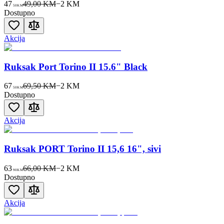
47
49,00 KM
−
2
KM
50
KM
Dostupno
Akcija
Ruksak Port Torino II 15.6" Black
67
69,50 KM
−
2
KM
50
KM
Dostupno
Akcija
Ruksak PORT Torino II 15,6 16", sivi
63
66,00 KM
−
2
KM
90
KM
Dostupno
Akcija