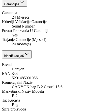
Garancija
4
Garancija
24 Mjeseci
Kriteriji Validacije Garancije
Serial Number
Povrat Proizvoda U Garanciji
Yes
Trajanje Garancije (Mjeseci)
24 month(s)
Identifikacija
6
Brend
Canyon
EAN Kod
5291485001056
Komercijalni Naziv
CANYON bag B 2 Casual 15.6
Marketinški Naziv Modela
B 2
Tip Kućišta
Bag
Šifra proizvoda