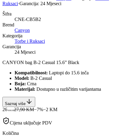
Ruksaci
·
Garancija:
24 Mjeseci
Šifra
CNE-CB5B2
Brend
Canyon
Kategorija
Torbe i Ruksaci
Garancija
24 Mjeseci
CANYON bag B-2 Casual 15.6” Black
Kompatibilnost:
Laptopi do 15.6 inča
Model:
B-2 Casual
Boja:
Crna
Materijal:
Dostupno u različitim varijantama
Saznaj više
26
27,90 KM
−
7
%
−
2
KM
00
KM
Cijena uključuje PDV
Količina