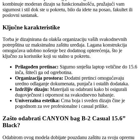
kombinuje moderan dizajn sa funkcionalnošću, pružajući vam
sigurnost i stil dok ste u pokretu, bilo da idete na posao, fakultet ili
poslovni sastanak.
Ključne karakteristike
Torba je dizajnirana da olakša organizaciju vaših svakodnevnih
potrepština uz maksimalnu zaštitu uređaja. Lagana konstrukcija
omogućava udobno nošenje bez dodatnog opterećenja, što je
ključno za korisnike koji su stalno u pokretu.
Prilagođen pretinac:
Sigurno smješta laptop veličine do 15.6
inča, štiteći ga od ogrebotina.
Organizacija prostora:
Dodatni pretinci omogućavaju
uredno odlaganje dokumenata, punjača i ostalih dodataka.
Izdržljiv dizajn:
Materijali su odabrani kako bi osigurali
dugovječnost i otpornost na svakodnevno habanje.
Univerzalna estetika:
Crna boja i sveden dizajn čine je
pogodnom za sve profesionalne i casual prilike.
Zašto odabrati CANYON bag B-2 Casual 15.6”
Black?
Odabirom ovog modela dobijate pouzdanu zaštitu za svoju opremu