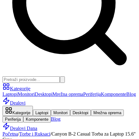
Kategorije
Laptopi
Monitori
Desktopi
Mrežna oprema
Periferija
Komponente
Blog
Dealovi
Kategorije
Laptopi
Monitori
Desktopi
Mrežna oprema
Blog
Periferija
Komponente
Dealovi Dana
Početna
/
Torbe i Ruksaci
/
Canyon B-2 Casual Torba za Laptop 15.6''