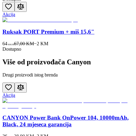
Akcija
Ruksak PORT Premium + miš 15,6"
64
67,00 KM
−
2
KM
90
KM
Dostupno
Više od proizvođača
Canyon
Drugi proizvodi istog brenda
Akcija
CANYON Power Bank OnPower 104, 10000mAh,
Black, 24 mjeseca garancija