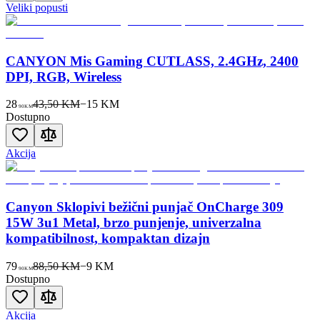
Veliki popusti
CANYON Mis Gaming CUTLASS, 2.4GHz, 2400
DPI, RGB, Wireless
28
43,50 KM
−
15
KM
90
KM
Dostupno
Akcija
Canyon Sklopivi bežični punjač OnCharge 309
15W 3u1 Metal, brzo punjenje, univerzalna
kompatibilnost, kompaktan dizajn
79
88,50 KM
−
9
KM
90
KM
Dostupno
Akcija