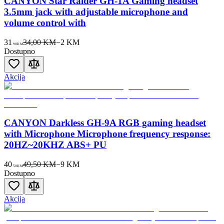
CANYON Star Raider GH-1A Gaming headset
3.5mm jack with adjustable microphone and
volume control with
31
34,00 KM
−
2
KM
90
KM
Dostupno
Akcija
CANYON Darkless GH-9A RGB gaming headset
with Microphone Microphone frequency response:
20HZ~20KHZ ABS+ PU
40
49,50 KM
−
9
KM
50
KM
Dostupno
Akcija