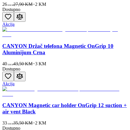
26
27,90 KM
−
2
KM
00
KM
Dostupno
Akcija
CANYON Držač telefona Magnetic OnGrip 10
Aluminijum Crna
40
43,50 KM
−
3
KM
50
KM
Dostupno
Akcija
CANYON Magnetic car holder OnGrip 12 suction +
air vent Black
33
35,50 KM
−
2
KM
50
KM
Dostupno