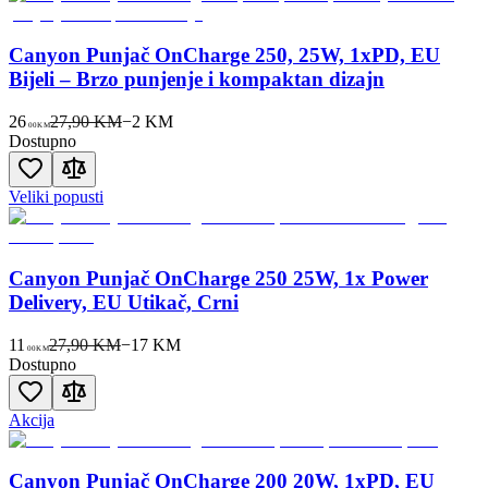
Canyon Punjač OnCharge 250, 25W, 1xPD, EU
Bijeli – Brzo punjenje i kompaktan dizajn
26
27,90 KM
−
2
KM
00
KM
Dostupno
Veliki popusti
Canyon Punjač OnCharge 250 25W, 1x Power
Delivery, EU Utikač, Crni
11
27,90 KM
−
17
KM
00
KM
Dostupno
Akcija
Canyon Punjač OnCharge 200 20W, 1xPD, EU