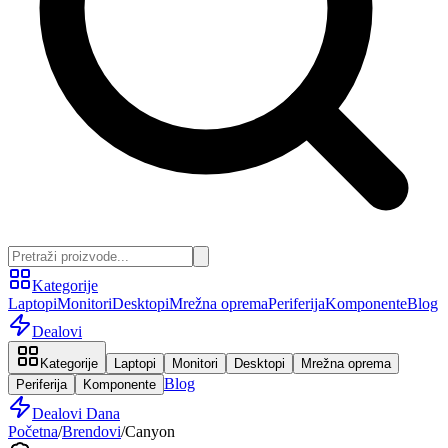
Kategorije
Laptopi
Monitori
Desktopi
Mrežna oprema
Periferija
Komponente
Blog
Dealovi
Kategorije
Laptopi
Monitori
Desktopi
Mrežna oprema
Blog
Periferija
Komponente
Dealovi Dana
Početna
/
Brendovi
/
Canyon