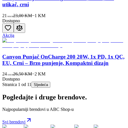
utikač, crni
21
23,00 KM
−
1
KM
90
KM
Dostupno
Akcija
Canyon Punjač OnCharge 200 20W, 1x PD, 1x QC,
EU, Crni – Brzo punjenje, Kompaktni dizajn
24
26,50 KM
−
2
KM
50
KM
Dostupno
Stranica
1
od
11
Sljedeća
Pogledajte i druge brendove.
Najpopularniji brendovi u ABC Shop-u
Svi brendovi