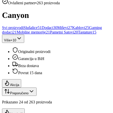
Ovlašteni partner
•
263
proizvoda
Canyon
Svi proizvodi
Slušalice
51
Dodaci
30
Miševi
27
Kablovi
25
Gaming
dodaci
21
Mobilne memorije
21
Pametni Satovi
20
Tastature
15
Više
+
10
Originalni proizvodi
Garancija u BiH
Brza dostava
Povrat 15 dana
Akcija
Preporučeno
Prikazano
24
od
263
proizvoda