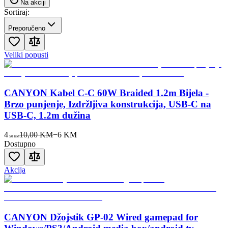
Na akciji
Sortiraj:
Preporučeno
Veliki popusti
CANYON Kabel C-C 60W Braided 1.2m Bijela -
Brzo punjenje, Izdržljiva konstrukcija, USB-C na
USB-C, 1.2m dužina
4
10,00 KM
−
6
KM
50
KM
Dostupno
Akcija
CANYON Džojstik GP-02 Wired gamepad for