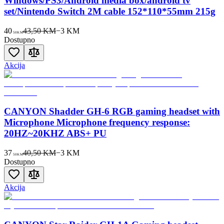
Windows/PS3/Android media box/android tv
set/Nintendo Switch 2M cable 152*110*55mm 215g
40
43,50 KM
−
3
KM
50
KM
Dostupno
Akcija
CANYON Shadder GH-6 RGB gaming headset with
Microphone Microphone frequency response:
20HZ~20KHZ ABS+ PU
37
40,50 KM
−
3
KM
50
KM
Dostupno
Akcija