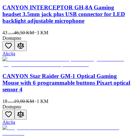
CANYON INTERCEPTOR GH-8A Gaming
headset 3.5mm jack plus USB connector for LED
backlight adjustable microphone
43
46,50 KM
−
3
KM
50
KM
Dostupno
Akcija
CANYON Star Raider GM-1 Optical Gaming
Mouse with 6 programmable buttons Pixart optical
sensor 4
18
19,90 KM
−
1
KM
90
KM
Dostupno
Akcija