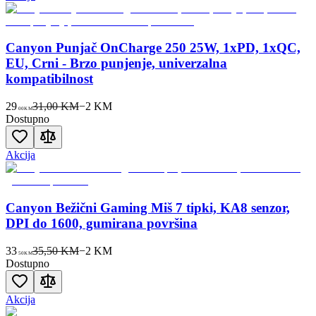
Canyon Punjač OnCharge 250 25W, 1xPD, 1xQC,
EU, Crni - Brzo punjenje, univerzalna
kompatibilnost
29
31,00 KM
−
2
KM
00
KM
Dostupno
Akcija
Canyon Bežični Gaming Miš 7 tipki, KA8 senzor,
DPI do 1600, gumirana površina
33
35,50 KM
−
2
KM
50
KM
Dostupno
Akcija