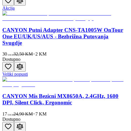
Akcija
CANYON Putni Adapter CNS-TA1005W OnTour
One EU/UK/US/AUS - Bezbrižna Putovanja
Svugdje
30
32,50 KM
−
2
KM
50
KM
Dostupno
Veliki popusti
CANYON Mis Bezicni MX8650A, 2.4GHz, 1600
DPI, Silent Click, Ergonomic
17
24,90 KM
−
7
KM
50
KM
Dostupno