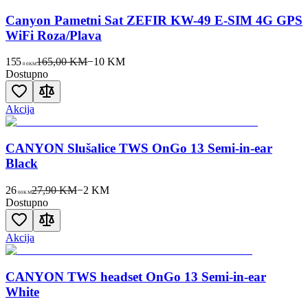
Canyon Pametni Sat ZEFIR KW-49 E-SIM 4G GPS
WiFi Roza/Plava
155
165,00 KM
−
10
KM
00
KM
Dostupno
Akcija
CANYON Slušalice TWS OnGo 13 Semi-in-ear
Black
26
27,90 KM
−
2
KM
00
KM
Dostupno
Akcija
CANYON TWS headset OnGo 13 Semi-in-ear
White