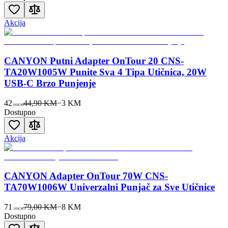
Akcija
CANYON Putni Adapter OnTour 20 CNS-
TA20W1005W Punite Sva 4 Tipa Utičnica, 20W
USB-C Brzo Punjenje
42
44,90 KM
−
3
KM
00
KM
Dostupno
Akcija
CANYON Adapter OnTour 70W CNS-
TA70W1006W Univerzalni Punjač za Sve Utičnice
71
79,00 KM
−
8
KM
50
KM
Dostupno