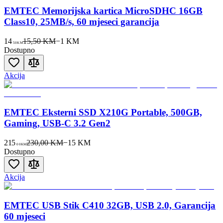
EMTEC Memorijska kartica MicroSDHC 16GB
Class10, 25MB/s, 60 mjeseci garancija
14
15,50 KM
−
1
KM
50
KM
Dostupno
Akcija
EMTEC Eksterni SSD X210G Portable, 500GB,
Gaming, USB-C 3.2 Gen2
215
230,00 KM
−
15
KM
00
KM
Dostupno
Akcija
EMTEC USB Stik C410 32GB, USB 2.0, Garancija
60 mjeseci