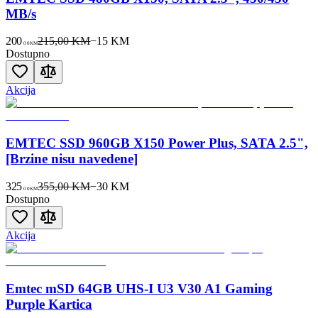
MB/s
200
215,00 KM
−
15
KM
00
KM
Dostupno
Akcija
EMTEC SSD 960GB X150 Power Plus, SATA 2.5",
[Brzine nisu navedene]
325
355,00 KM
−
30
KM
00
KM
Dostupno
Akcija
Emtec mSD 64GB UHS-I U3 V30 A1 Gaming
Purple Kartica