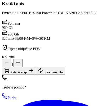
Kratki opis
Emtec SSD 960GB X150 Power Plus 3D NAND 2.5 SATA 3
Pohrana
960 Gb
960 Gb
325
355,00 KM
−
8
%
−
30
KM
00
KM
Cijena uključuje PDV
Količina
1
Dodaj u korpu
Brza narudžba
Trebate pomoć?
Poziv