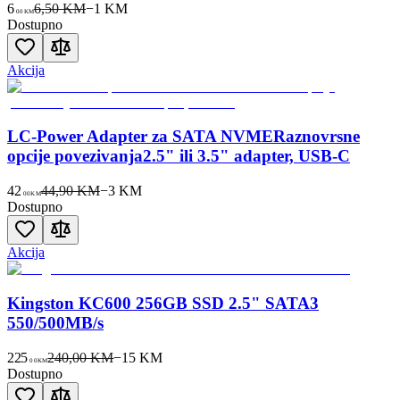
6
6,50 KM
−
1
KM
00
KM
Dostupno
Akcija
LC-Power Adapter za SATA NVMERaznovrsne
opcije povezivanja2.5" ili 3.5" adapter, USB-C
42
44,90 KM
−
3
KM
00
KM
Dostupno
Akcija
Kingston KC600 256GB SSD 2.5" SATA3
550/500MB/s
225
240,00 KM
−
15
KM
00
KM
Dostupno