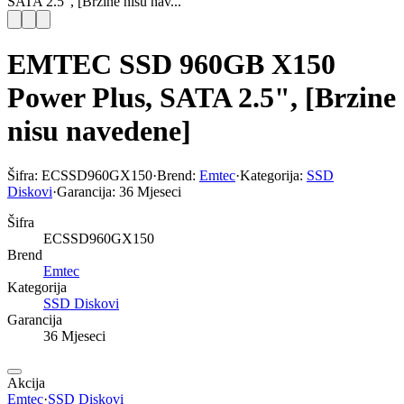
SATA 2.5", [Brzine nisu nav...
EMTEC SSD 960GB X150
Power Plus, SATA 2.5", [Brzine
nisu navedene]
Šifra:
ECSSD960GX150
·
Brend:
Emtec
·
Kategorija:
SSD
Diskovi
·
Garancija:
36 Mjeseci
Šifra
ECSSD960GX150
Brend
Emtec
Kategorija
SSD Diskovi
Garancija
36 Mjeseci
Akcija
Emtec
·
SSD Diskovi