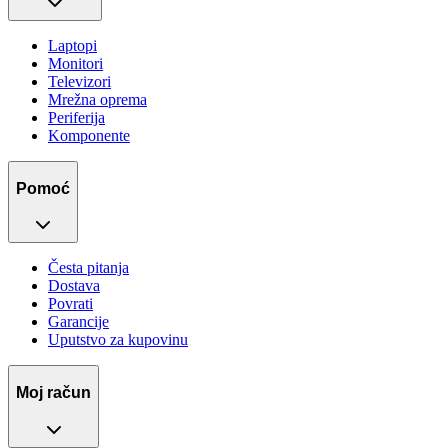
Laptopi
Monitori
Televizori
Mrežna oprema
Periferija
Komponente
Pomoć
Česta pitanja
Dostava
Povrati
Garancije
Uputstvo za kupovinu
Moj račun