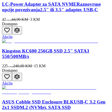
LC-Power Adapter za SATA NVMERaznovrsne
opcije povezivanja2.5" ili 3.5" adapter, USB-C
42
44,90 KM
−
3
KM
00
KM
Dostupno
Akcija
Kingston KC600 256GB SSD 2.5" SATA3
550/500MB/s
225
240,00 KM
−
15
KM
00
KM
Dostupno
Akcija
ASUS Cobble SSD Enclosure BLKUSB-C 3.2 Gen
2x1 SSDM.2 (NVMe), SATA SSD