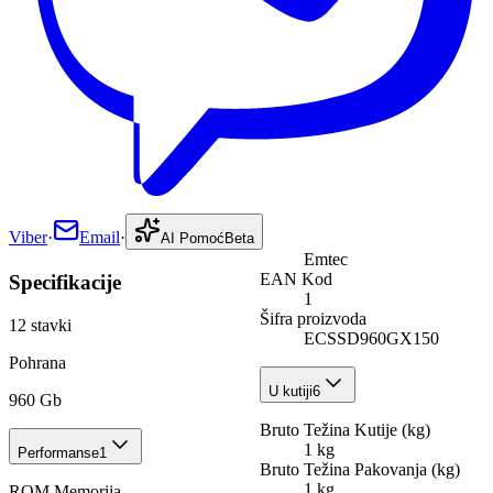
Viber
·
Email
·
AI Pomoć
Beta
Emtec
EAN Kod
Specifikacije
1
Šifra proizvoda
12
stavki
ECSSD960GX150
Pohrana
U kutiji
6
960 Gb
Bruto Težina Kutije (kg)
1 kg
Performanse
1
Bruto Težina Pakovanja (kg)
1 kg
ROM Memorija