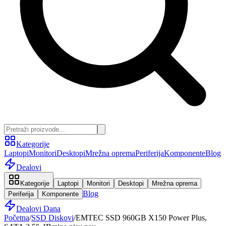
Kategorije
Laptopi
Monitori
Desktopi
Mrežna oprema
Periferija
Komponente
Blog
Dealovi
Kategorije
Laptopi
Monitori
Desktopi
Mrežna oprema
Blog
Periferija
Komponente
Dealovi Dana
Početna
/
SSD Diskovi
/
EMTEC SSD 960GB X150 Power Plus,