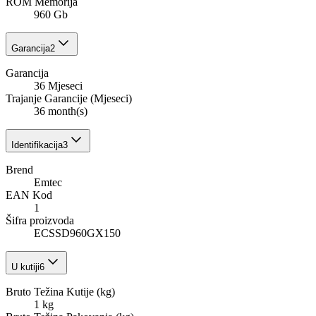
ROM Memorija
960 Gb
Garancija
2
Garancija
36 Mjeseci
Trajanje Garancije (Mjeseci)
36 month(s)
Identifikacija
3
Brend
Emtec
EAN Kod
1
Šifra proizvoda
ECSSD960GX150
U kutiji
6
Bruto Težina Kutije (kg)
1 kg