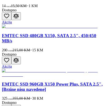
14
15,50 KM
−
1
KM
50
KM
Dostupno
Akcija
EMTEC SSD 480GB X150, SATA 2.5", 450/450
MB/s
200
215,00 KM
−
15
KM
00
KM
Dostupno
Akcija
EMTEC SSD 960GB X150 Power Plus, SATA 2.5",
[Brzine nisu navedene]
325
355,00 KM
−
30
KM
00
KM
Dostupno