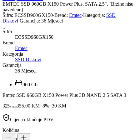
EMTEC SSD 960GB X150 Power Plus, SATA 2.5", [Brzine nisu
navedene]
Šifra:
ECSSD960GX150
·
Brend:
Emtec
·
Kategorija:
SSD
Diskovi
·
Garancija:
36 Mjeseci
Šifra
ECSSD960GX150
Brend
Emtec
Kategorija
SSD Diskovi
Garancija
36 Mjeseci
960 Gb
Emtec SSD 960GB X150 Power Plus 3D NAND 2.5 SATA 3
325
355,00 KM
−
8
%
−
30
KM
00
KM
Cijena uključuje PDV
Količina
1