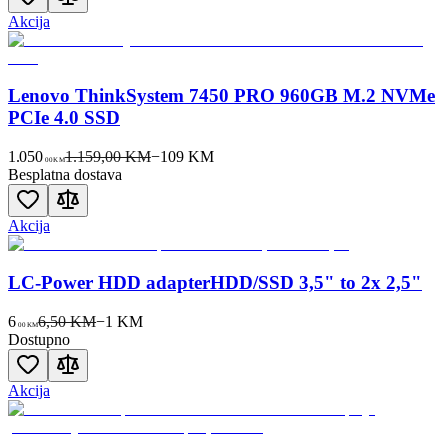
Akcija
Lenovo ThinkSystem 7450 PRO 960GB M.2 NVMe
PCIe 4.0 SSD
1.050
1.159,00 KM
−
109
KM
00
KM
Besplatna dostava
Akcija
LC-Power HDD adapterHDD/SSD 3,5" to 2x 2,5"
6
6,50 KM
−
1
KM
00
KM
Dostupno
Akcija