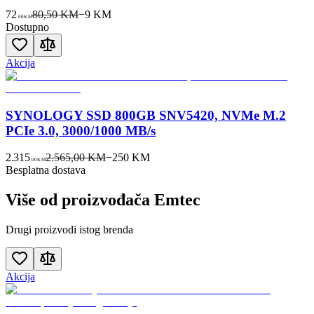
72
80,50 KM
−
9
KM
00
KM
Dostupno
Akcija
SYNOLOGY SSD 800GB SNV5420, NVMe M.2
PCIe 3.0, 3000/1000 MB/s
2.315
2.565,00 KM
−
250
KM
00
KM
Besplatna dostava
Više od proizvođača
Emtec
Drugi proizvodi istog brenda
Akcija