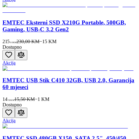
EMTEC Eksterni SSD X210G Portable, 500GB,
Gaming, USB-C 3.2 Gen2
215
230,00 KM
−
15
KM
00
KM
Dostupno
Akcija
EMTEC USB Stik C410 32GB, USB 2.0, Garancija
60 mjeseci
14
15,50 KM
−
1
KM
50
KM
Dostupno
Akcija
EMTEC SSD 480GB X150, SATA 2.5", 450/450