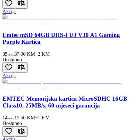
Akcija
Emtec mSD 64GB UHS-I U3 V30 A1 Gaming
Purple Kartica
35
37,90 KM
−
2
KM
50
KM
Dostupno
Akcija
EMTEC Memorijska kartica MicroSDHC 16GB
Class10, 25MB/s, 60 mjeseci garancija
14
15,50 KM
−
1
KM
50
KM
Dostupno
Akcija