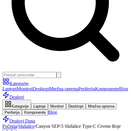
Kategorije
Laptopi
Monitori
Desktopi
Mrežna oprema
Periferija
Komponente
Blog
Dealovi
Kategorije
Laptopi
Monitori
Desktopi
Mrežna oprema
Blog
Periferija
Komponente
Dealovi Dana
Početna
/
Slušalice
/
Canyon SEP-5 Slušalice Type-C Crvene Boje