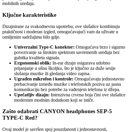
mobilnih uređaja.
Ključne karakteristike
Dizajnirane za svakodnevnu upotrebu, ove slušalice kombinuju
praktičnost i moderan izgled, omogućavajući vam da uživate u
omiljenim sadržajima bilo gdje.
Univerzalni Type-C konektor:
Omogućava brzo i sigurno
povezivanje sa širokim spektrom savremenih uređaja bez
gubitka kvaliteta signala.
Ergonomski oblik:
In-ear dizajn osigurava udobno
prijanjanje u ušnu školjku, što je ključno za duže sesije
slušanja muzike ili gledanja video zapisa.
Ugrađen mikrofon i kontrole:
Omogućavaju jednostavno
prebacivanje između muzike i telefonskih poziva uz jasnu
komunikaciju bez potrebe za vađenjem telefona iz džepa.
Upečatljiv dizajn:
Intenzivna crvena boja čini ove slušalice
modernim modnim dodatkom koji se ističe.
Zašto odabrati CANYON headphones SEP-5
TYPE-C Red?
Ovaj model je savršen spoj pouzdanosti i jednostavnosti,