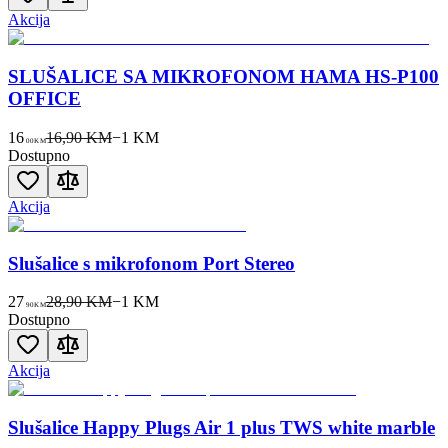
Akcija
SLUŠALICE SA MIKROFONOM HAMA HS-P100
OFFICE
16
16,90 KM
−
1
KM
00
KM
Dostupno
Akcija
Slušalice s mikrofonom Port Stereo
27
28,90 KM
−
1
KM
90
KM
Dostupno
Akcija
Slušalice Happy Plugs Air 1 plus TWS white marble