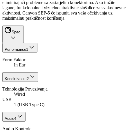
eliminirajući probleme sa zastarjelim konektorima. Ako tražite
lagane, funkcionalne i vizuelno atraktivne slušalice za svakodnevne
aktivnosti, Canyon SEP-5 će ispuniti sva vaša očekivanja uz
maksimalnu praktičnost korištenja.
Spec.
Performanse
1
Form Faktor
In Ear
Konektivnost
2
Tehnologija Povezivanja
Wired
USB
1 (USB Type C)
Audio
4
Audio Kontrole