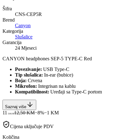
Šifra
CNS-CEP5R
Brend
Canyon
Kategorija
Slušalice
Garancija
24 Mjeseci
CANYON headphones SEP-5 TYPE-C Red
Povezivanje:
USB Type-C
Tip slušalica:
In-ear (bubice)
Boja:
Crvena
Mikrofon:
Integrisan na kablu
Kompatibilnost:
Uređaji sa Type-C portom
Saznaj više
11
12,50 KM
−
8
%
−
1
KM
50
KM
Cijena uključuje PDV
Količina