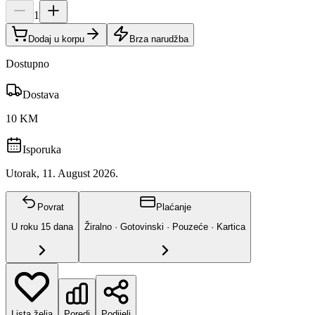
1
Dodaj u korpu
Brza narudžba
Dostupno
Dostava
10 KM
Isporuka
Utorak, 11. August 2026.
Povrat
Plaćanje
U roku
15
dana
Žiralno · Gotovinski · Pouzeće · Kartica
Lista želja
Poredi
Podijeli