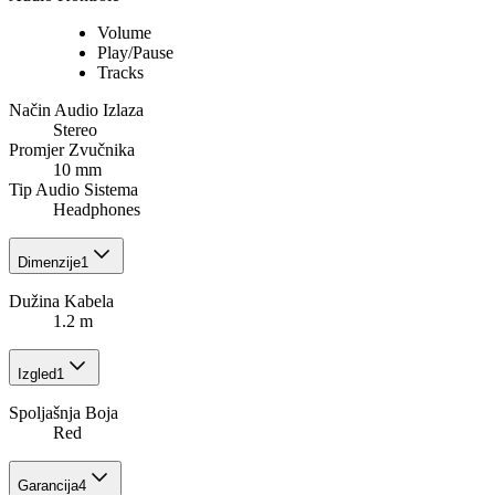
Volume
Play/Pause
Tracks
Način Audio Izlaza
Stereo
Promjer Zvučnika
10 mm
Tip Audio Sistema
Headphones
Dimenzije
1
Dužina Kabela
1.2 m
Izgled
1
Spoljašnja Boja
Red
Garancija
4