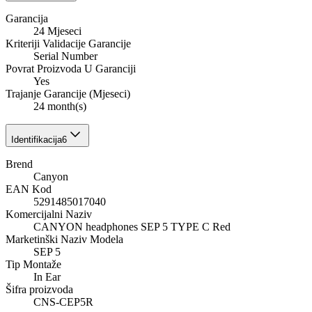
Garancija
24 Mjeseci
Kriteriji Validacije Garancije
Serial Number
Povrat Proizvoda U Garanciji
Yes
Trajanje Garancije (Mjeseci)
24 month(s)
Identifikacija
6
Brend
Canyon
EAN Kod
5291485017040
Komercijalni Naziv
CANYON headphones SEP 5 TYPE C Red
Marketinški Naziv Modela
SEP 5
Tip Montaže
In Ear
Šifra proizvoda
CNS-CEP5R