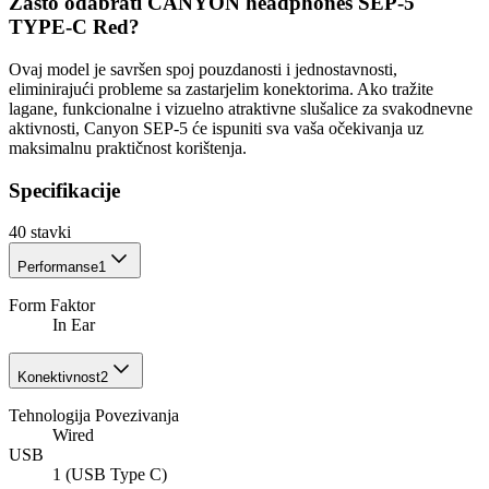
Zašto odabrati CANYON headphones SEP-5
TYPE-C Red?
Ovaj model je savršen spoj pouzdanosti i jednostavnosti,
eliminirajući probleme sa zastarjelim konektorima. Ako tražite
lagane, funkcionalne i vizuelno atraktivne slušalice za svakodnevne
aktivnosti, Canyon SEP-5 će ispuniti sva vaša očekivanja uz
maksimalnu praktičnost korištenja.
Specifikacije
40
stavki
Performanse
1
Form Faktor
In Ear
Konektivnost
2
Tehnologija Povezivanja
Wired
USB
1 (USB Type C)