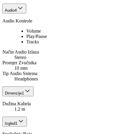
Audio
4
Audio Kontrole
Volume
Play/Pause
Tracks
Način Audio Izlaza
Stereo
Promjer Zvučnika
10 mm
Tip Audio Sistema
Headphones
Dimenzije
1
Dužina Kabela
1.2 m
Izgled
1
Spoljašnja Boja