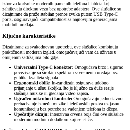
izbor za korisnike modernih pametnih telefona i tableta koji
zahtijevaju direktnu vezu bez upotrebe adaptera. Ove slušalice su
dizajnirane da pruže stabilan prenos zvuka putem USB Type-C
porta, osiguravajući kompatibilnost sa najnovijim generacijama
mobilnih uređaja.
Ključne karakteristike
Dizajnirane za svakodnevnu upotrebu, ove slušalice kombinuju
praktičnost i moderan izgled, omogućavajući vam da uživate u
omiljenim sadržajima bilo gdje.
Univerzalni Type-C konektor:
Omogućava brzo i sigurno
povezivanje sa širokim spektrom savremenih uređaja bez
gubitka kvaliteta signala.
Ergonomski oblik:
In-ear dizajn osigurava udobno
prijanjanje u ušnu školjku, što je ključno za duže sesije
slušanja muzike ili gledanja video zapisa.
Ugrađen mikrofon i kontrole:
Omogućavaju jednostavno
prebacivanje između muzike i telefonskih poziva uz jasnu
komunikaciju bez potrebe za vađenjem telefona iz džepa.
Upečatljiv dizajn:
Intenzivna crvena boja čini ove slušalice
modernim modnim dodatkom koji se ističe.