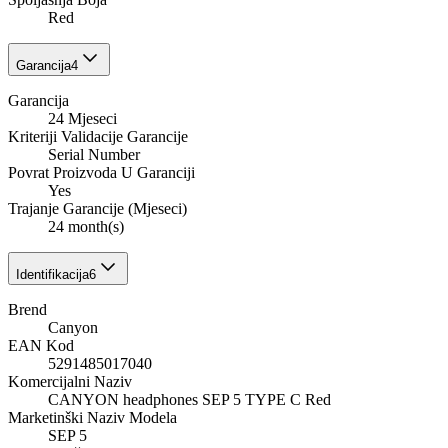
Red
Garancija
4
Garancija
24 Mjeseci
Kriteriji Validacije Garancije
Serial Number
Povrat Proizvoda U Garanciji
Yes
Trajanje Garancije (Mjeseci)
24 month(s)
Identifikacija
6
Brend
Canyon
EAN Kod
5291485017040
Komercijalni Naziv
CANYON headphones SEP 5 TYPE C Red
Marketinški Naziv Modela
SEP 5