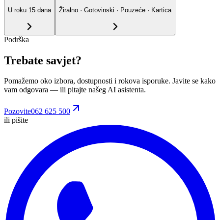
U roku
15
dana
Žiralno · Gotovinski · Pouzeće · Kartica
Podrška
Trebate savjet?
Pomažemo oko izbora, dostupnosti i rokova isporuke. Javite se kako
vam odgovara
— ili pitajte našeg AI asistenta.
Pozovite
062 625 500
ili pišite