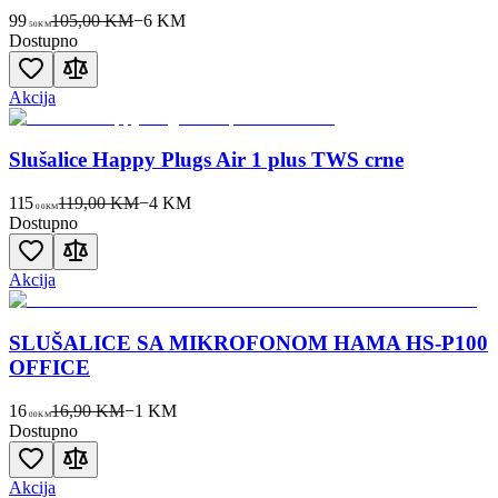
99
105,00 KM
−
6
KM
50
KM
Dostupno
Akcija
Slušalice Happy Plugs Air 1 plus TWS crne
115
119,00 KM
−
4
KM
00
KM
Dostupno
Akcija
SLUŠALICE SA MIKROFONOM HAMA HS-P100
OFFICE
16
16,90 KM
−
1
KM
00
KM
Dostupno
Akcija