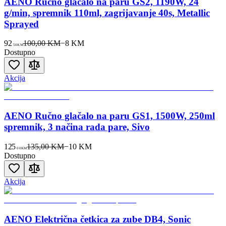
AENO Ručno glačalo na paru GS2, 1190W, 24
g/min, spremnik 110ml, zagrijavanje 40s, Metallic
Sprayed
92
100,00 KM
−
8
KM
50
KM
Dostupno
Akcija
AENO Ručno glačalo na paru GS1, 1500W, 250ml
spremnik, 3 načina rada pare, Sivo
125
135,00 KM
−
10
KM
00
KM
Dostupno
Akcija
AENO Električna četkica za zube DB4, Sonic