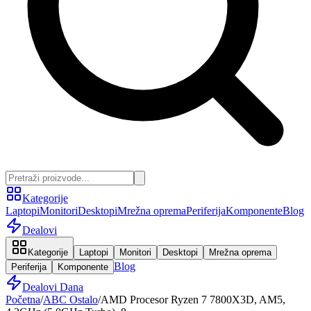
Kategorije
Laptopi
Monitori
Desktopi
Mrežna oprema
Periferija
Komponente
Blog
Dealovi
Kategorije
Laptopi
Monitori
Desktopi
Mrežna oprema
Blog
Periferija
Komponente
Dealovi Dana
Početna
/
ABC Ostalo
/
AMD Procesor Ryzen 7 7800X3D, AM5,