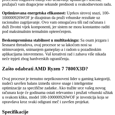
pružajući vam dragocjene sekunde prednosti u svakodnevnom radu.
Optimizovana energetska efikasnost:
Uprkos sirovoj snazi, 100-
100000926WOF je dizajniran da pruži vrhunske rezultate uz
racionalno zagrijavanje. Ovo vam omogućava tiši rad računara i
duži životni vijek komponenti, jer sistem ne mora konstantno raditi
pod maksimalnim termalnim opterećenjem.
Beskompromisna stabilnost u multitaskingu:
Sa osam jezgara i
šesnaest threadova, ovaj procesor se sa lakoćom nosi sa
strimovanjem, snimanjem gameplay-a i radom u pozadinskim
aplikacijama istovremeno. Vaš kreativni rad i zabava više nikada
neće trpjeti zbog hardverskih ograničenja.
Zašto odabrati AMD Ryzen 7 7800X3D?
Ovaj procesor je trenutno neprikosnoveni lider u gaming kategoriji,
nudeći savršen balans između sirove snage i inteligentne
optimizacije za specifične zadatke. Ako tražite srce vašeg novog
računara koje će godinama ostati relevantno i pružati vrhunski užitak
u svakom kliku, model 100-100000926WOF je investicija koja se
opravdava kroz svaki odigrani meč i završen projekat.
Specifikacije