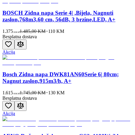
BOSCH Zidna napa Serie 4| ,Bijela, Nagnuti
zaslon,768m3,60 cm, 56dB, 3 brzine,LED, A+
1.375
1.485,00 KM
−
110
KM
00
KM
Besplatna dostava
Akcija
Bosch Zidna napa DWK81AN60Serie 6| 80cm;
Nagnut zaslon,915m3/h, A+
1.615
1.745,00 KM
−
130
KM
00
KM
Besplatna dostava
Akcija