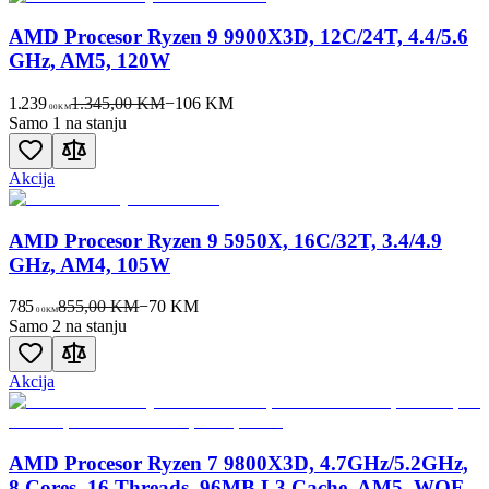
AMD Procesor Ryzen 9 9900X3D, 12C/24T, 4.4/5.6
GHz, AM5, 120W
1.239
1.345,00 KM
−
106
KM
00
KM
Samo 1 na stanju
Akcija
AMD Procesor Ryzen 9 5950X, 16C/32T, 3.4/4.9
GHz, AM4, 105W
785
855,00 KM
−
70
KM
00
KM
Samo 2 na stanju
Akcija
AMD Procesor Ryzen 7 9800X3D, 4.7GHz/5.2GHz,
8 Cores, 16 Threads, 96MB L3 Cache, AM5, WOF