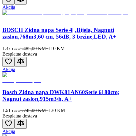
Akcija
BOSCH Zidna napa Serie 4| ,Bijela, Nagnuti
zaslon,768m3,60 cm, 56dB, 3 brzine,LED, A+
1.375
1.485,00 KM
−
110
KM
00
KM
Besplatna dostava
Akcija
Bosch Zidna napa DWK81AN60Serie 6| 80cm;
Nagnut zaslon,915m3/h, A+
1.615
1.745,00 KM
−
130
KM
00
KM
Besplatna dostava
Akcija