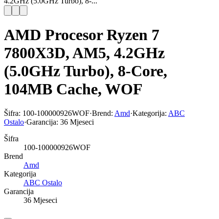
4.2GHz (5.0GHz Turbo), 8-...
AMD Procesor Ryzen 7
7800X3D, AM5, 4.2GHz
(5.0GHz Turbo), 8-Core,
104MB Cache, WOF
Šifra:
100-100000926WOF
·
Brend:
Amd
·
Kategorija:
ABC
Ostalo
·
Garancija:
36 Mjeseci
Šifra
100-100000926WOF
Brend
Amd
Kategorija
ABC Ostalo
Garancija
36 Mjeseci