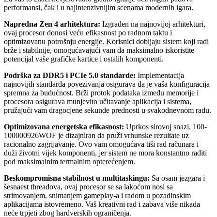
performansi, čak i u najintenzivnijim scenama modernih igara.
Napredna Zen 4 arhitektura:
Izgrađen na najnovijoj arhitekturi,
ovaj procesor donosi veću efikasnost po radnom taktu i
optimizovanu potrošnju energije. Korisnici dobijaju sistem koji radi
brže i stabilnije, omogućavajući vam da maksimalno iskoristite
potencijal vaše grafičke kartice i ostalih komponenti.
Podrška za DDR5 i PCIe 5.0 standarde:
Implementacija
najnovijih standarda povezivanja osigurava da je vaša konfiguracija
spremna za budućnost. Brži protok podataka između memorije i
procesora osigurava munjevito učitavanje aplikacija i sistema,
pružajući vam dragocjene sekunde prednosti u svakodnevnom radu.
Optimizovana energetska efikasnost:
Uprkos sirovoj snazi, 100-
100000926WOF je dizajniran da pruži vrhunske rezultate uz
racionalno zagrijavanje. Ovo vam omogućava tiši rad računara i
duži životni vijek komponenti, jer sistem ne mora konstantno raditi
pod maksimalnim termalnim opterećenjem.
Beskompromisna stabilnost u multitaskingu:
Sa osam jezgara i
šesnaest threadova, ovaj procesor se sa lakoćom nosi sa
strimovanjem, snimanjem gameplay-a i radom u pozadinskim
aplikacijama istovremeno. Vaš kreativni rad i zabava više nikada
neće trpjeti zbog hardverskih ograničenja.