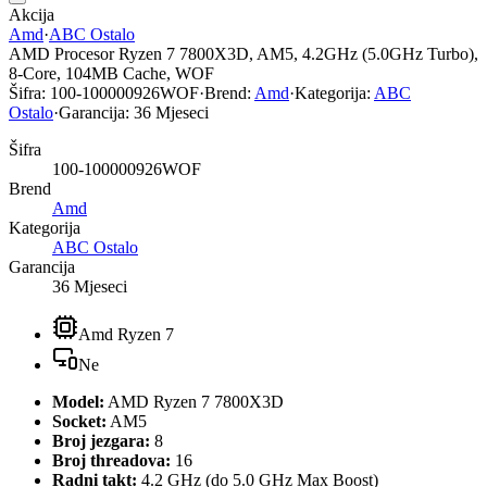
Akcija
Amd
·
ABC Ostalo
AMD Procesor Ryzen 7 7800X3D, AM5, 4.2GHz (5.0GHz Turbo),
8-Core, 104MB Cache, WOF
Šifra:
100-100000926WOF
·
Brend:
Amd
·
Kategorija:
ABC
Ostalo
·
Garancija:
36 Mjeseci
Šifra
100-100000926WOF
Brend
Amd
Kategorija
ABC Ostalo
Garancija
36 Mjeseci
Amd Ryzen 7
Ne
Model:
AMD Ryzen 7 7800X3D
Socket:
AM5
Broj jezgara:
8
Broj threadova:
16
Radni takt:
4.2 GHz (do 5.0 GHz Max Boost)