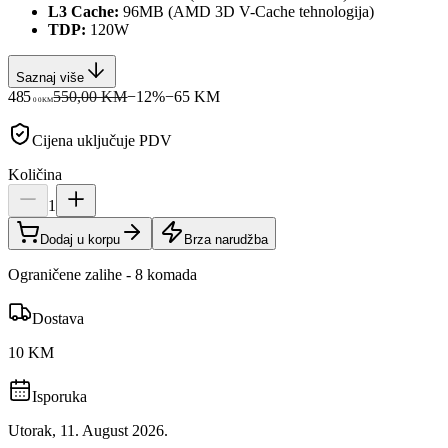
L3 Cache:
96MB (AMD 3D V-Cache tehnologija)
TDP:
120W
Saznaj više
485
550,00 KM
−
12
%
−
65
KM
00
KM
Cijena uključuje PDV
Količina
1
Dodaj u korpu
Brza narudžba
Ograničene zalihe - 8 komada
Dostava
10 KM
Isporuka
Utorak, 11. August 2026.