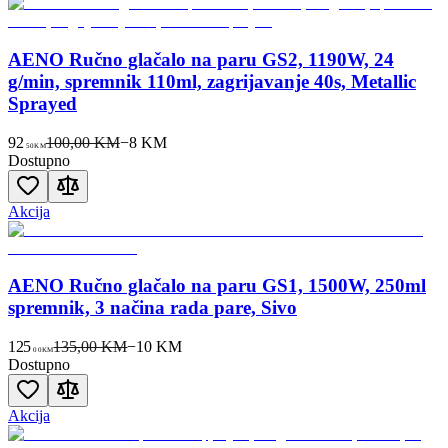
AENO Ručno glačalo na paru GS2, 1190W, 24
g/min, spremnik 110ml, zagrijavanje 40s, Metallic
Sprayed
92
100,00 KM
−
8
KM
50
KM
Dostupno
Akcija
AENO Ručno glačalo na paru GS1, 1500W, 250ml
spremnik, 3 načina rada pare, Sivo
125
135,00 KM
−
10
KM
00
KM
Dostupno
Akcija