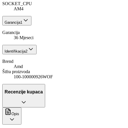
SOCKET_CPU
AM4
Garancija
1
Garancija
36 Mjeseci
Identifikacija
2
Brend
Amd
Šifra proizvoda
100-100000926WOF
Recenzije kupaca
Opis