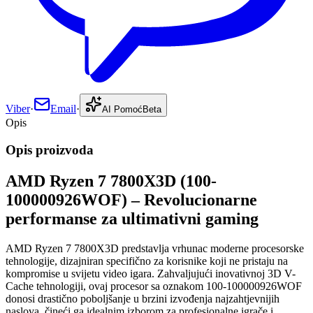
Viber
·
Email
·
AI Pomoć
Beta
Opis
Opis proizvoda
AMD Ryzen 7 7800X3D (100-
100000926WOF) – Revolucionarne
performanse za ultimativni gaming
AMD Ryzen 7 7800X3D predstavlja vrhunac moderne procesorske
tehnologije, dizajniran specifično za korisnike koji ne pristaju na
kompromise u svijetu video igara. Zahvaljujući inovativnoj 3D V-
Cache tehnologiji, ovaj procesor sa oznakom 100-100000926WOF
donosi drastično poboljšanje u brzini izvođenja najzahtjevnijih
naslova, čineći ga idealnim izborom za profesionalne igrače i