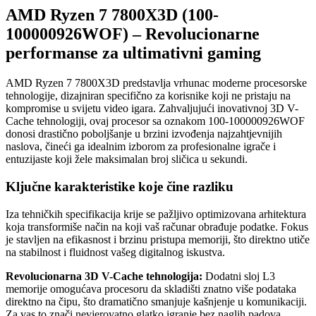
AMD Ryzen 7 7800X3D (100-
100000926WOF) – Revolucionarne
performanse za ultimativni gaming
AMD Ryzen 7 7800X3D predstavlja vrhunac moderne procesorske
tehnologije, dizajniran specifično za korisnike koji ne pristaju na
kompromise u svijetu video igara. Zahvaljujući inovativnoj 3D V-
Cache tehnologiji, ovaj procesor sa oznakom 100-100000926WOF
donosi drastično poboljšanje u brzini izvođenja najzahtjevnijih
naslova, čineći ga idealnim izborom za profesionalne igrače i
entuzijaste koji žele maksimalan broj sličica u sekundi.
Ključne karakteristike koje čine razliku
Iza tehničkih specifikacija krije se pažljivo optimizovana arhitektura
koja transformiše način na koji vaš računar obrađuje podatke. Fokus
je stavljen na efikasnost i brzinu pristupa memoriji, što direktno utiče
na stabilnost i fluidnost vašeg digitalnog iskustva.
Revolucionarna 3D V-Cache tehnologija:
Dodatni sloj L3
memorije omogućava procesoru da skladišti znatno više podataka
direktno na čipu, što dramatično smanjuje kašnjenje u komunikaciji.
Za vas to znači nevjerovatno glatko igranje bez naglih padova