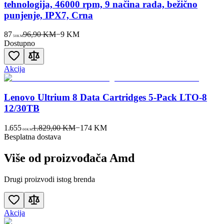
tehnologija, 46000 rpm, 9 načina rada, bežično
punjenje, IPX7, Crna
87
96,90 KM
−
9
KM
50
KM
Dostupno
Akcija
Lenovo Ultrium 8 Data Cartridges 5-Pack LTO-8
12/30TB
1.655
1.829,00 KM
−
174
KM
00
KM
Besplatna dostava
Više od proizvođača
Amd
Drugi proizvodi istog brenda
Akcija