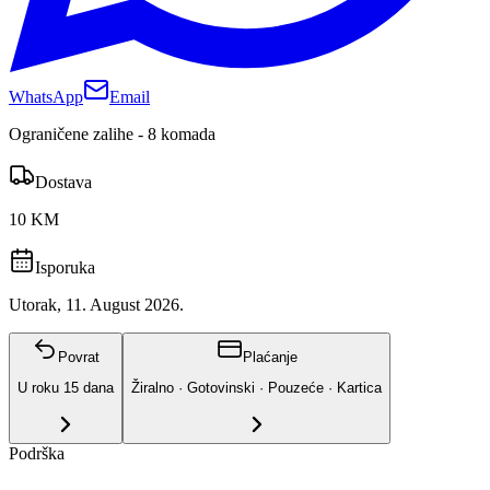
WhatsApp
Email
Ograničene zalihe - 8 komada
Dostava
10 KM
Isporuka
Utorak, 11. August 2026.
Povrat
Plaćanje
U roku
15
dana
Žiralno · Gotovinski · Pouzeće · Kartica
Podrška