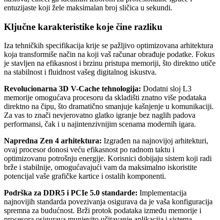
entuzijaste koji žele maksimalan broj sličica u sekundi.
Ključne karakteristike koje čine razliku
Iza tehničkih specifikacija krije se pažljivo optimizovana arhitektura
koja transformiše način na koji vaš računar obrađuje podatke. Fokus
je stavljen na efikasnost i brzinu pristupa memoriji, što direktno utiče
na stabilnost i fluidnost vašeg digitalnog iskustva.
Revolucionarna 3D V-Cache tehnologija:
Dodatni sloj L3
memorije omogućava procesoru da skladišti znatno više podataka
direktno na čipu, što dramatično smanjuje kašnjenje u komunikaciji.
Za vas to znači nevjerovatno glatko igranje bez naglih padova
performansi, čak i u najintenzivnijim scenama modernih igara.
Napredna Zen 4 arhitektura:
Izgrađen na najnovijoj arhitekturi,
ovaj procesor donosi veću efikasnost po radnom taktu i
optimizovanu potrošnju energije. Korisnici dobijaju sistem koji radi
brže i stabilnije, omogućavajući vam da maksimalno iskoristite
potencijal vaše grafičke kartice i ostalih komponenti.
Podrška za DDR5 i PCIe 5.0 standarde:
Implementacija
najnovijih standarda povezivanja osigurava da je vaša konfiguracija
spremna za budućnost. Brži protok podataka između memorije i
procesora osigurava munjevito učitavanje aplikacija i sistema,