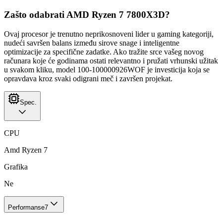
Zašto odabrati AMD Ryzen 7 7800X3D?
Ovaj procesor je trenutno neprikosnoveni lider u gaming kategoriji,
nudeći savršen balans između sirove snage i inteligentne
optimizacije za specifične zadatke. Ako tražite srce vašeg novog
računara koje će godinama ostati relevantno i pružati vrhunski užitak
u svakom kliku, model 100-100000926WOF je investicija koja se
opravdava kroz svaki odigrani meč i završen projekat.
Spec.
CPU
Amd Ryzen 7
Grafika
Ne
Performanse
7