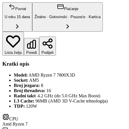
Povrat
Plaćanje
U roku
15
dana
Žiralno · Gotovinski · Pouzeće · Kartica
Lista želja
Poredi
Podijeli
Kratki opis
Model:
AMD Ryzen 7 7800X3D
Socket:
AM5
Broj jezgara:
8
Broj threadova:
16
Radni takt:
4.2 GHz (do 5.0 GHz Max Boost)
L3 Cache:
96MB (AMD 3D V-Cache tehnologija)
TDP:
120W
CPU
Amd Ryzen 7