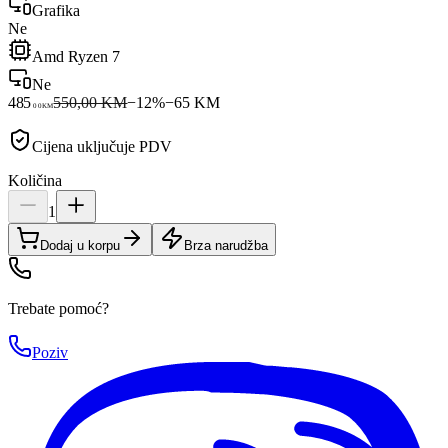
Grafika
Ne
Amd Ryzen 7
Ne
485
550,00 KM
−
12
%
−
65
KM
00
KM
Cijena uključuje PDV
Količina
1
Dodaj u korpu
Brza narudžba
Trebate pomoć?
Poziv