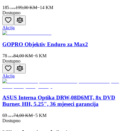
185
199,00 KM
−
14
KM
00
KM
Dostupno
Akcija
GOPRO Objektiv Enduro za Max2
78
84,00 KM
−
6
KM
50
KM
Dostupno
Akcija
ASUS Interna Optika DRW-08D6MT, 8x DVD
Burner, HH, 5.25", 36 mjeseci garancija
69
74,00 KM
−
5
KM
50
KM
Dostupno