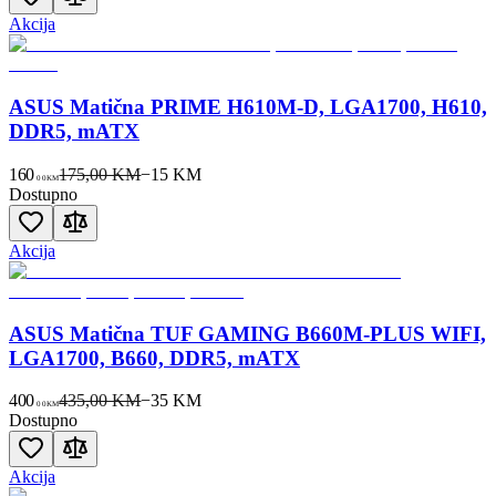
Akcija
ASUS Matična PRIME H610M-D, LGA1700, H610,
DDR5, mATX
160
175,00 KM
−
15
KM
00
KM
Dostupno
Akcija
ASUS Matična TUF GAMING B660M-PLUS WIFI,
LGA1700, B660, DDR5, mATX
400
435,00 KM
−
35
KM
00
KM
Dostupno
Akcija