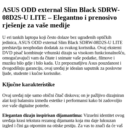
ASUS ODD external Slim Black SDRW-
08D2S-U LITE – Elegantno i prenosivo
rješenje za vaše medije
U eri tankih laptopa koji često dolaze bez ugrađenih optičkih
jedinica, ASUS ODD external Slim Black SDRW-08D2S-U LITE
predstavlja neophodan dodatak za svakog korisnika. Ovaj eksterni
DVD pisač kombinuje vrhunski dizajn sa visokom funkcionalnošću,
omogućavajući vam da čitate i snimate vaše podatke, filmove i
muziku bilo gdje i bilo kada. Uz prepoznatljivu Asus pouzdanost i
dvogodišnju garanciju, ovaj uređaj je idealan saputnik za poslovne
ljude, studente i kućne korisnike.
Ključne karakteristike
Ovaj uređaj nije samo obični čitač diskova; on je pažljivo dizajniran
alat koji balansira između estetike i performansi kako bi zadovoljio
sve vaše digitalne potrebe.
Elegantan dizajn inspirisan dijamantima:
Vizuelni identitet ovog
uređaja krasi tekstura rezanog dijamanta koja mu daje luksuzan
izgled i čini ga otpornim na otiske prstiju. Za vas to znači da će vaš