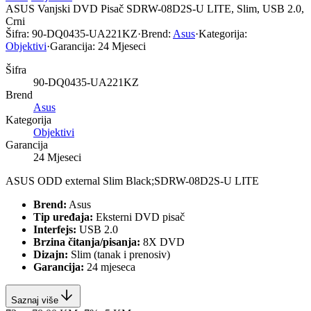
ASUS Vanjski DVD Pisač SDRW-08D2S-U LITE, Slim, USB 2.0,
Crni
Šifra:
90-DQ0435-UA221KZ
·
Brend:
Asus
·
Kategorija:
Objektivi
·
Garancija:
24 Mjeseci
Šifra
90-DQ0435-UA221KZ
Brend
Asus
Kategorija
Objektivi
Garancija
24 Mjeseci
ASUS ODD external Slim Black;SDRW-08D2S-U LITE
Brend:
Asus
Tip uređaja:
Eksterni DVD pisač
Interfejs:
USB 2.0
Brzina čitanja/pisanja:
8X DVD
Dizajn:
Slim (tanak i prenosiv)
Garancija:
24 mjeseca
Saznaj više