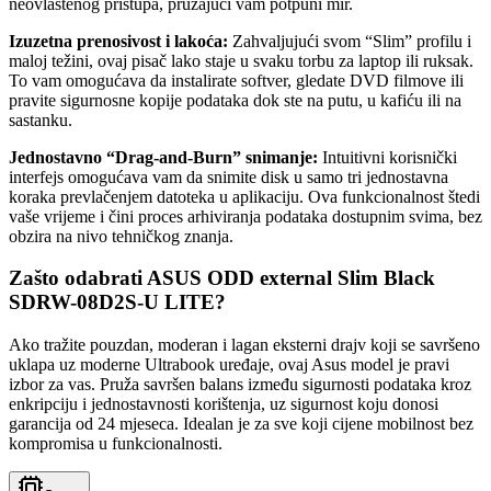
neovlaštenog pristupa, pružajući vam potpuni mir.
Izuzetna prenosivost i lakoća:
Zahvaljujući svom “Slim” profilu i
maloj težini, ovaj pisač lako staje u svaku torbu za laptop ili ruksak.
To vam omogućava da instalirate softver, gledate DVD filmove ili
pravite sigurnosne kopije podataka dok ste na putu, u kafiću ili na
sastanku.
Jednostavno “Drag-and-Burn” snimanje:
Intuitivni korisnički
interfejs omogućava vam da snimite disk u samo tri jednostavna
koraka prevlačenjem datoteka u aplikaciju. Ova funkcionalnost štedi
vaše vrijeme i čini proces arhiviranja podataka dostupnim svima, bez
obzira na nivo tehničkog znanja.
Zašto odabrati ASUS ODD external Slim Black
SDRW-08D2S-U LITE?
Ako tražite pouzdan, moderan i lagan eksterni drajv koji se savršeno
uklapa uz moderne Ultrabook uređaje, ovaj Asus model je pravi
izbor za vas. Pruža savršen balans između sigurnosti podataka kroz
enkripciju i jednostavnosti korištenja, uz sigurnost koju donosi
garancija od 24 mjeseca. Idealan je za sve koji cijene mobilnost bez
kompromisa u funkcionalnosti.