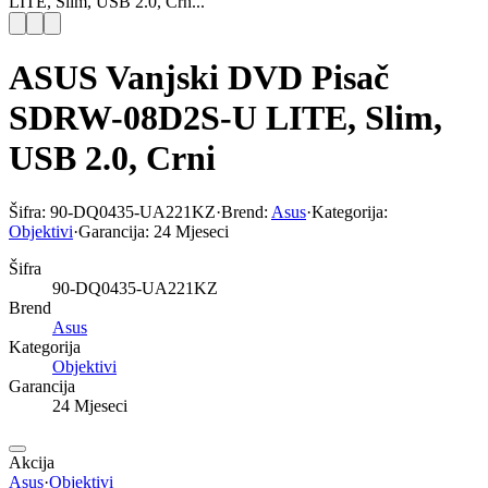
LITE, Slim, USB 2.0, Crn...
ASUS Vanjski DVD Pisač
SDRW-08D2S-U LITE, Slim,
USB 2.0, Crni
Šifra:
90-DQ0435-UA221KZ
·
Brend:
Asus
·
Kategorija:
Objektivi
·
Garancija:
24 Mjeseci
Šifra
90-DQ0435-UA221KZ
Brend
Asus
Kategorija
Objektivi
Garancija
24 Mjeseci
Akcija
Asus
·
Objektivi