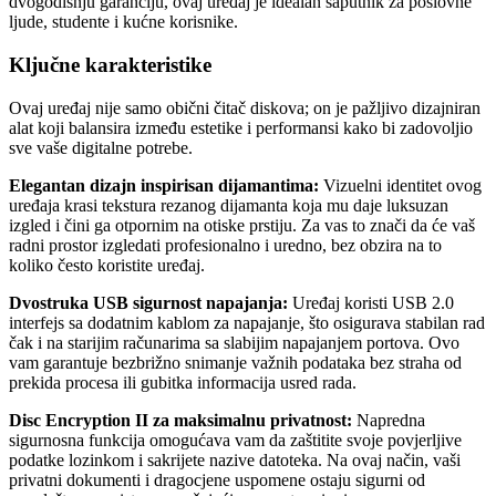
dvogodišnju garanciju, ovaj uređaj je idealan saputnik za poslovne
ljude, studente i kućne korisnike.
Ključne karakteristike
Ovaj uređaj nije samo obični čitač diskova; on je pažljivo dizajniran
alat koji balansira između estetike i performansi kako bi zadovoljio
sve vaše digitalne potrebe.
Elegantan dizajn inspirisan dijamantima:
Vizuelni identitet ovog
uređaja krasi tekstura rezanog dijamanta koja mu daje luksuzan
izgled i čini ga otpornim na otiske prstiju. Za vas to znači da će vaš
radni prostor izgledati profesionalno i uredno, bez obzira na to
koliko često koristite uređaj.
Dvostruka USB sigurnost napajanja:
Uređaj koristi USB 2.0
interfejs sa dodatnim kablom za napajanje, što osigurava stabilan rad
čak i na starijim računarima sa slabijim napajanjem portova. Ovo
vam garantuje bezbrižno snimanje važnih podataka bez straha od
prekida procesa ili gubitka informacija usred rada.
Disc Encryption II za maksimalnu privatnost:
Napredna
sigurnosna funkcija omogućava vam da zaštitite svoje povjerljive
podatke lozinkom i sakrijete nazive datoteka. Na ovaj način, vaši
privatni dokumenti i dragocjene uspomene ostaju sigurni od