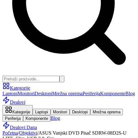
Kategorije
Laptopi
Monitori
Desktopi
Mrežna oprema
Periferija
Komponente
Blog
Dealovi
Kategorije
Laptopi
Monitori
Desktopi
Mrežna oprema
Blog
Periferija
Komponente
Dealovi Dana
Početna
/
Objektivi
/
ASUS Vanjski DVD Pisač SDRW-08D2S-U