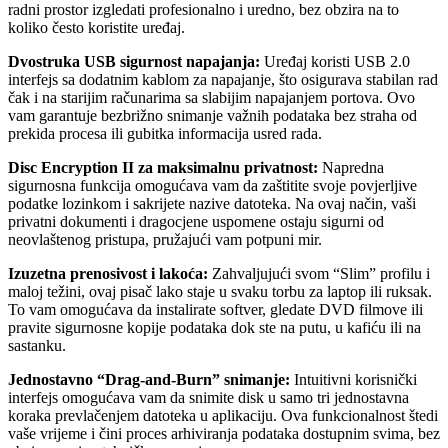
radni prostor izgledati profesionalno i uredno, bez obzira na to
koliko često koristite uređaj.
Dvostruka USB sigurnost napajanja:
Uređaj koristi USB 2.0
interfejs sa dodatnim kablom za napajanje, što osigurava stabilan rad
čak i na starijim računarima sa slabijim napajanjem portova. Ovo
vam garantuje bezbrižno snimanje važnih podataka bez straha od
prekida procesa ili gubitka informacija usred rada.
Disc Encryption II za maksimalnu privatnost:
Napredna
sigurnosna funkcija omogućava vam da zaštitite svoje povjerljive
podatke lozinkom i sakrijete nazive datoteka. Na ovaj način, vaši
privatni dokumenti i dragocjene uspomene ostaju sigurni od
neovlaštenog pristupa, pružajući vam potpuni mir.
Izuzetna prenosivost i lakoća:
Zahvaljujući svom “Slim” profilu i
maloj težini, ovaj pisač lako staje u svaku torbu za laptop ili ruksak.
To vam omogućava da instalirate softver, gledate DVD filmove ili
pravite sigurnosne kopije podataka dok ste na putu, u kafiću ili na
sastanku.
Jednostavno “Drag-and-Burn” snimanje:
Intuitivni korisnički
interfejs omogućava vam da snimite disk u samo tri jednostavna
koraka prevlačenjem datoteka u aplikaciju. Ova funkcionalnost štedi
vaše vrijeme i čini proces arhiviranja podataka dostupnim svima, bez