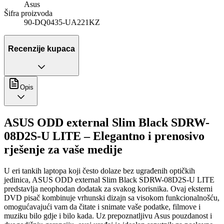
Asus
Šifra proizvoda
90-DQ0435-UA221KZ
Recenzije kupaca
Opis
ASUS ODD external Slim Black SDRW-
08D2S-U LITE – Elegantno i prenosivo
rješenje za vaše medije
U eri tankih laptopa koji često dolaze bez ugrađenih optičkih
jedinica, ASUS ODD external Slim Black SDRW-08D2S-U LITE
predstavlja neophodan dodatak za svakog korisnika. Ovaj eksterni
DVD pisač kombinuje vrhunski dizajn sa visokom funkcionalnošću,
omogućavajući vam da čitate i snimate vaše podatke, filmove i
muziku bilo gdje i bilo kada. Uz prepoznatljivu Asus pouzdanost i