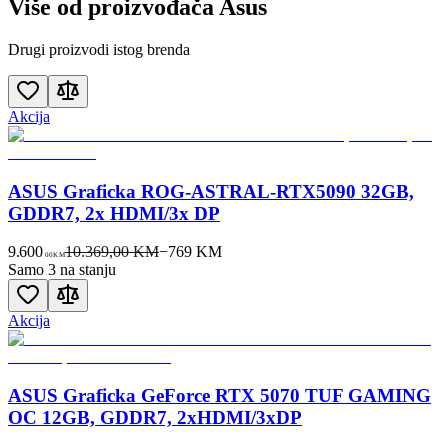
Više od proizvođača
Asus
Drugi proizvodi istog brenda
Akcija
ASUS Graficka ROG-ASTRAL-RTX5090 32GB,
GDDR7, 2x HDMI/3x DP
9.600
10.369,00 KM
−
769
KM
00
KM
Samo 3 na stanju
Akcija
ASUS Graficka GeForce RTX 5070 TUF GAMING
OC 12GB, GDDR7, 2xHDMI/3xDP