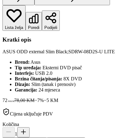
Lista želja
Poredi
Podijeli
Kratki opis
ASUS ODD external Slim Black;SDRW-08D2S-U LITE
Brend:
Asus
Tip uređaja:
Eksterni DVD pisač
Interfejs:
USB 2.0
Brzina čitanja/pisanja:
8X DVD
Dizajn:
Slim (tanak i prenosiv)
Garancija:
24 mjeseca
72
78,00 KM
−
7
%
−
5
KM
90
KM
Cijena uključuje PDV
Količina
1