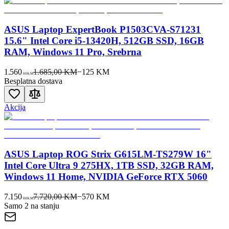
ASUS Laptop ExpertBook P1503CVA-S71231
15.6" Intel Core i5-13420H, 512GB SSD, 16GB
RAM, Windows 11 Pro, Srebrna
1.560
1.685,00 KM
−
125
KM
00
KM
Besplatna dostava
Akcija
ASUS Laptop ROG Strix G615LM-TS279W 16"
Intel Core Ultra 9 275HX, 1TB SSD, 32GB RAM,
Windows 11 Home, NVIDIA GeForce RTX 5060
7.150
7.720,00 KM
−
570
KM
00
KM
Samo 2 na stanju