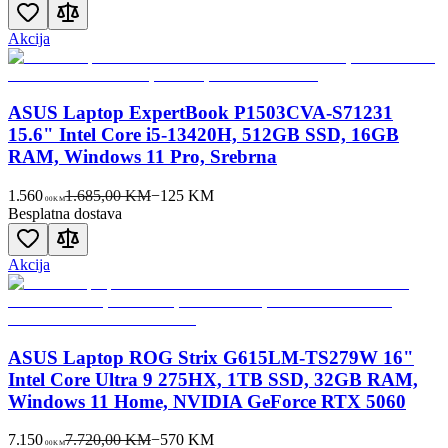
Akcija
ASUS Laptop ExpertBook P1503CVA-S71231
15.6" Intel Core i5-13420H, 512GB SSD, 16GB
RAM, Windows 11 Pro, Srebrna
1.560
1.685,00 KM
−
125
KM
00
KM
Besplatna dostava
Akcija
ASUS Laptop ROG Strix G615LM-TS279W 16"
Intel Core Ultra 9 275HX, 1TB SSD, 32GB RAM,
Windows 11 Home, NVIDIA GeForce RTX 5060
7.150
7.720,00 KM
−
570
KM
00
KM