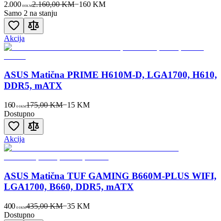
2.000
2.160,00 KM
−
160
KM
00
KM
Samo 2 na stanju
Akcija
ASUS Matična PRIME H610M-D, LGA1700, H610,
DDR5, mATX
160
175,00 KM
−
15
KM
00
KM
Dostupno
Akcija
ASUS Matična TUF GAMING B660M-PLUS WIFI,
LGA1700, B660, DDR5, mATX
400
435,00 KM
−
35
KM
00
KM
Dostupno