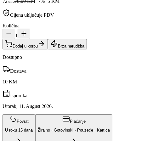
72
78,00 KM
−
7
%
−
5
KM
90
KM
Cijena uključuje PDV
Količina
1
Dodaj u korpu
Brza narudžba
Dostupno
Dostava
10 KM
Isporuka
Utorak, 11. August 2026.
Povrat
Plaćanje
U roku
15
dana
Žiralno · Gotovinski · Pouzeće · Kartica