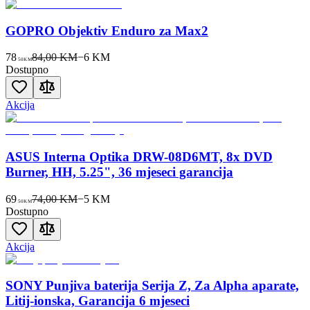
GOPRO Objektiv Enduro za Max2
78
84,00 KM
−
6
KM
50
KM
Dostupno
Akcija
ASUS Interna Optika DRW-08D6MT, 8x DVD
Burner, HH, 5.25", 36 mjeseci garancija
69
74,00 KM
−
5
KM
50
KM
Dostupno
Akcija
SONY Punjiva baterija Serija Z, Za Alpha aparate,
Litij-ionska, Garancija 6 mjeseci