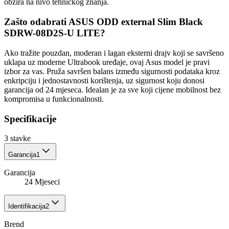
obzira na nivo tehničkog znanja.
Zašto odabrati ASUS ODD external Slim Black
SDRW-08D2S-U LITE?
Ako tražite pouzdan, moderan i lagan eksterni drajv koji se savršeno
uklapa uz moderne Ultrabook uređaje, ovaj Asus model je pravi
izbor za vas. Pruža savršen balans između sigurnosti podataka kroz
enkripciju i jednostavnosti korištenja, uz sigurnost koju donosi
garancija od 24 mjeseca. Idealan je za sve koji cijene mobilnost bez
kompromisa u funkcionalnosti.
Specifikacije
3
stavke
Garancija
1
Garancija
24 Mjeseci
Identifikacija
2
Brend