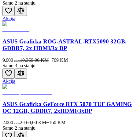
Samo 2 na stanju
Akcija
ASUS Graficka ROG-ASTRAL-RTX5090 32GB,
GDDR7, 2x HDMI/3x DP
9.600
10.369,00 KM
−
769
KM
00
KM
Samo 3 na stanju
Akcija
ASUS Graficka GeForce RTX 5070 TUF GAMING
OC 12GB, GDDR7, 2xHDMI/3xDP
2.000
2.160,00 KM
−
160
KM
00
KM
Samo 2 na stanju