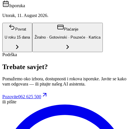
Isporuka
Utorak, 11. August 2026.
Povrat
Plaćanje
U roku
15
dana
Žiralno · Gotovinski · Pouzeće · Kartica
Podrška
Trebate savjet?
Pomažemo oko izbora, dostupnosti i rokova isporuke. Javite se kako
vam odgovara
— ili pitajte našeg AI asistenta.
Pozovite
062 625 500
ili pišite