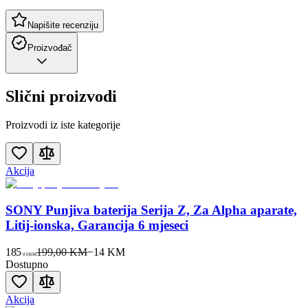
Napišite recenziju
Proizvođač
Slični proizvodi
Proizvodi iz iste kategorije
Akcija
SONY Punjiva baterija Serija Z, Za Alpha aparate,
Litij-ionska, Garancija 6 mjeseci
185
199,00 KM
−
14
KM
00
KM
Dostupno
Akcija