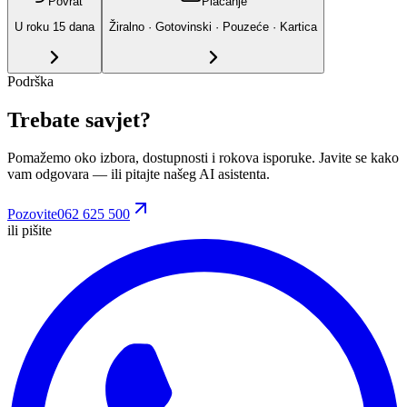
Povrat
Plaćanje
U roku
15
dana
Žiralno · Gotovinski · Pouzeće · Kartica
Podrška
Trebate savjet?
Pomažemo oko izbora, dostupnosti i rokova isporuke. Javite se kako
vam odgovara
— ili pitajte našeg AI asistenta.
Pozovite
062 625 500
ili pišite