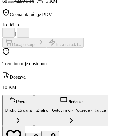
68
72,90 KM
−
7
%
−
5
KM
00
KM
Cijena uključuje PDV
Količina
1
Dodaj u korpu
Brza narudžba
Trenutno nije dostupno
Dostava
10 KM
Povrat
Plaćanje
U roku
15
dana
Žiralno · Gotovinski · Pouzeće · Kartica