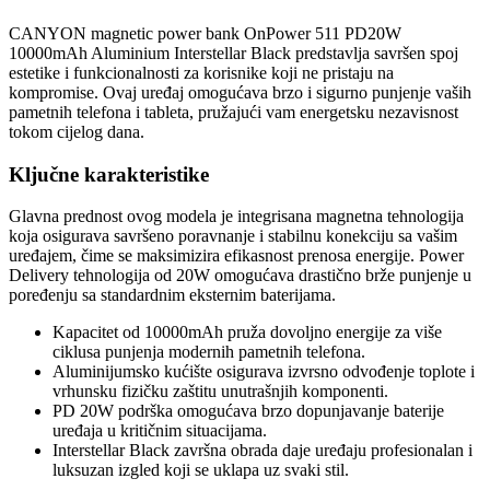
CANYON magnetic power bank OnPower 511 PD20W
10000mAh Aluminium Interstellar Black predstavlja savršen spoj
estetike i funkcionalnosti za korisnike koji ne pristaju na
kompromise. Ovaj uređaj omogućava brzo i sigurno punjenje vaših
pametnih telefona i tableta, pružajući vam energetsku nezavisnost
tokom cijelog dana.
Ključne karakteristike
Glavna prednost ovog modela je integrisana magnetna tehnologija
koja osigurava savršeno poravnanje i stabilnu konekciju sa vašim
uređajem, čime se maksimizira efikasnost prenosa energije. Power
Delivery tehnologija od 20W omogućava drastično brže punjenje u
poređenju sa standardnim eksternim baterijama.
Kapacitet od 10000mAh pruža dovoljno energije za više
ciklusa punjenja modernih pametnih telefona.
Aluminijumsko kućište osigurava izvrsno odvođenje toplote i
vrhunsku fizičku zaštitu unutrašnjih komponenti.
PD 20W podrška omogućava brzo dopunjavanje baterije
uređaja u kritičnim situacijama.
Interstellar Black završna obrada daje uređaju profesionalan i
luksuzan izgled koji se uklapa uz svaki stil.