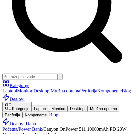
Kategorije
Laptopi
Monitori
Desktopi
Mrežna oprema
Periferija
Komponente
Blog
Dealovi
Kategorije
Laptopi
Monitori
Desktopi
Mrežna oprema
Blog
Periferija
Komponente
Dealovi Dana
Početna
/
Power Bank
/
Canyon OnPower 511 10000mAh PD 20W