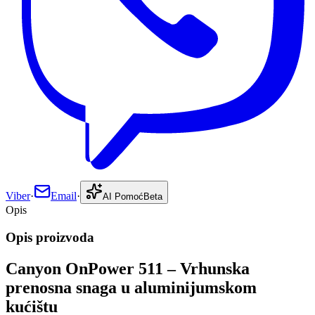
Viber
·
Email
·
AI Pomoć
Beta
Opis
Opis proizvoda
Canyon OnPower 511 – Vrhunska
prenosna snaga u aluminijumskom
kućištu