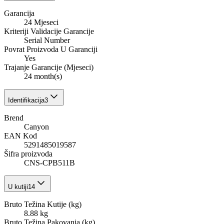
Garancija
24 Mjeseci
Kriteriji Validacije Garancije
Serial Number
Povrat Proizvoda U Garanciji
Yes
Trajanje Garancije (Mjeseci)
24 month(s)
Identifikacija
3
Brend
Canyon
EAN Kod
5291485019587
Šifra proizvoda
CNS-CPB511B
U kutiji
14
Bruto Težina Kutije (kg)
8.88 kg
Bruto Težina Pakovanja (kg)