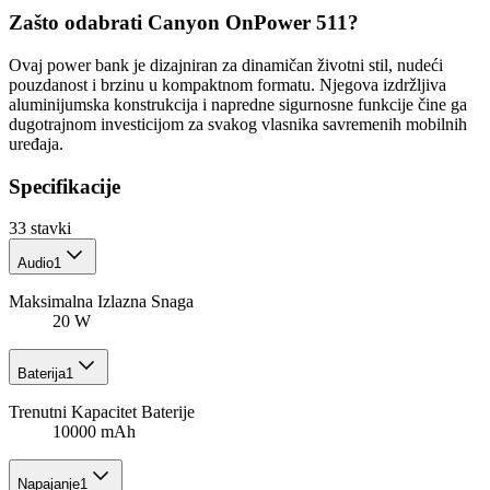
Zašto odabrati Canyon OnPower 511?
Ovaj power bank je dizajniran za dinamičan životni stil, nudeći
pouzdanost i brzinu u kompaktnom formatu. Njegova izdržljiva
aluminijumska konstrukcija i napredne sigurnosne funkcije čine ga
dugotrajnom investicijom za svakog vlasnika savremenih mobilnih
uređaja.
Specifikacije
33
stavki
Audio
1
Maksimalna Izlazna Snaga
20 W
Baterija
1
Trenutni Kapacitet Baterije
10000 mAh
Napajanje
1