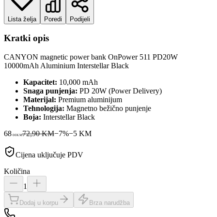
Lista želja
Poredi
Podijeli
Kratki opis
CANYON magnetic power bank OnPower 511 PD20W
10000mAh Aluminium Interstellar Black
Kapacitet:
10,000 mAh
Snaga punjenja:
PD 20W (Power Delivery)
Materijal:
Premium aluminijum
Tehnologija:
Magnetno bežično punjenje
Boja:
Interstellar Black
68
72,90 KM
−
7
%
−
5
KM
00
KM
Cijena uključuje PDV
Količina
1
Dodaj u korpu
Brza narudžba