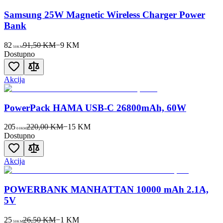
Samsung 25W Magnetic Wireless Charger Power
Bank
82
91,50 KM
−
9
KM
50
KM
Dostupno
Akcija
PowerPack HAMA USB-C 26800mAh, 60W
205
220,00 KM
−
15
KM
00
KM
Dostupno
Akcija
POWERBANK MANHATTAN 10000 mAh 2.1A,
5V
25
26,50 KM
−
1
KM
50
KM