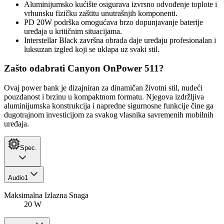
Aluminijumsko kućište osigurava izvrsno odvođenje toplote i
vrhunsku fizičku zaštitu unutrašnjih komponenti.
PD 20W podrška omogućava brzo dopunjavanje baterije
uređaja u kritičnim situacijama.
Interstellar Black završna obrada daje uređaju profesionalan i
luksuzan izgled koji se uklapa uz svaki stil.
Zašto odabrati Canyon OnPower 511?
Ovaj power bank je dizajniran za dinamičan životni stil, nudeći
pouzdanost i brzinu u kompaktnom formatu. Njegova izdržljiva
aluminijumska konstrukcija i napredne sigurnosne funkcije čine ga
dugotrajnom investicijom za svakog vlasnika savremenih mobilnih
uređaja.
Spec.
Audio
1
Maksimalna Izlazna Snaga
20 W