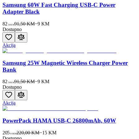
Samsung 60W Fast Charging USB-C Power
Adapter Black
82
91,50 KM
−
9
KM
50
KM
Dostupno
Akcija
Samsung 25W Magnetic Wireless Charger Power
Bank
82
91,50 KM
−
9
KM
50
KM
Dostupno
Akcija
PowerPack HAMA USB-C 26800mAh, 60W
205
220,00 KM
−
15
KM
00
KM
Dostupno