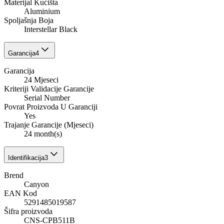
Materijal Kućišta
Aluminium
Spoljašnja Boja
Interstellar Black
Garancija
4
Garancija
24 Mjeseci
Kriteriji Validacije Garancije
Serial Number
Povrat Proizvoda U Garanciji
Yes
Trajanje Garancije (Mjeseci)
24 month(s)
Identifikacija
3
Brend
Canyon
EAN Kod
5291485019587
Šifra proizvoda
CNS-CPB511B