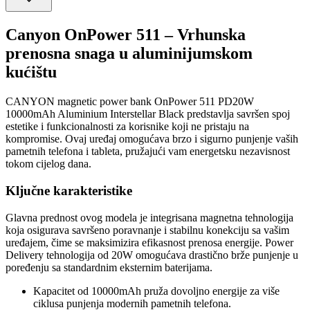
Canyon OnPower 511 – Vrhunska
prenosna snaga u aluminijumskom
kućištu
CANYON magnetic power bank OnPower 511 PD20W
10000mAh Aluminium Interstellar Black predstavlja savršen spoj
estetike i funkcionalnosti za korisnike koji ne pristaju na
kompromise. Ovaj uređaj omogućava brzo i sigurno punjenje vaših
pametnih telefona i tableta, pružajući vam energetsku nezavisnost
tokom cijelog dana.
Ključne karakteristike
Glavna prednost ovog modela je integrisana magnetna tehnologija
koja osigurava savršeno poravnanje i stabilnu konekciju sa vašim
uređajem, čime se maksimizira efikasnost prenosa energije. Power
Delivery tehnologija od 20W omogućava drastično brže punjenje u
poređenju sa standardnim eksternim baterijama.
Kapacitet od 10000mAh pruža dovoljno energije za više
ciklusa punjenja modernih pametnih telefona.