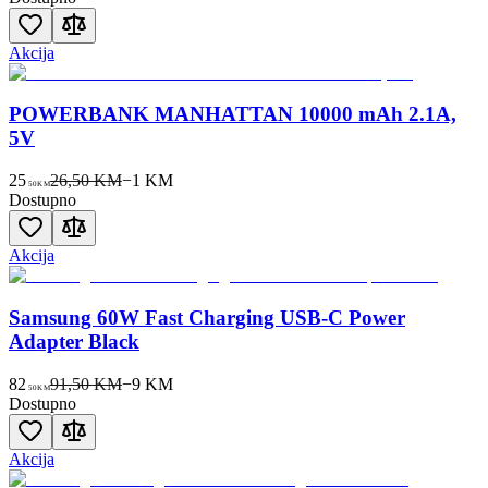
Akcija
POWERBANK MANHATTAN 10000 mAh 2.1A,
5V
25
26,50 KM
−
1
KM
50
KM
Dostupno
Akcija
Samsung 60W Fast Charging USB-C Power
Adapter Black
82
91,50 KM
−
9
KM
50
KM
Dostupno
Akcija