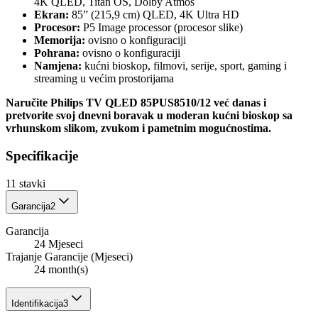
4K QLED, Titan OS, Dolby Atmos
Ekran:
85” (215,9 cm) QLED, 4K Ultra HD
Procesor:
P5 Image processor (procesor slike)
Memorija:
ovisno o konfiguraciji
Pohrana:
ovisno o konfiguraciji
Namjena:
kućni bioskop, filmovi, serije, sport, gaming i
streaming u većim prostorijama
Naručite Philips TV QLED 85PUS8510/12 već danas i
pretvorite svoj dnevni boravak u moderan kućni bioskop sa
vrhunskom slikom, zvukom i pametnim mogućnostima.
Specifikacije
11
stavki
Garancija
2
Garancija
24 Mjeseci
Trajanje Garancije (Mjeseci)
24 month(s)
Identifikacija
3