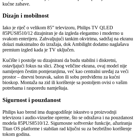
kućne zabave.
Dizajn i mobilnost
Iako je riječ o velikom 85” televizoru, Philips TV QLED
85PUS8510/12 dizajniran je da izgleda elegantno i moderno u
svakom enterijeru. Zahvaljujući tankim okvirima, sadržaj na ekranu
dolazi maksimalno do izražaja, dok Ambilight dodatno naglašava
premium izgled kada je TV uključen.
Kućište i postolje su dizajnirani da budu stabilni i diskretni,
ostavljajući fokus na slici. Zbog veličine ekrana, ovaj model nije
namijenjen čestim pomjeranjima, već kao centralni uređaj za veći
prostor – dnevni boravak, salon ili sobu predviđenu za kućni
bioskop. Montaža na zid ili korištenje sa postoljem ovisi o vašim
potrebama i rasporedu namještaja.
Sigurnost i pouzdanost
Philips kao brend ima dugogodišnje iskustvo u proizvodnji
televizora i audio-vizuelne opreme, što se odražava i na pouzdanost
modela 85PUS8510/12. Sigurnosne softverske funkcije, ažuriranja
Titan OS platforme i stabilan rad ključni su za bezbrižno korištenje
tokom godina.