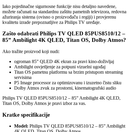
Iako pojedinačne sigurnosne funkcije nisu detaljno navedene,
možete računati na standardnu zaštitu pametnih televizora, redovna
ažuriranja sistema (ovisno o proizvođaču i regiji) i provjerenu
kvalitetu izrade prepoznatljive za Philips TV uređaje.
Zašto odabrati Philips TV QLED 85PUS8510/12 –
85” Ambilight 4K QLED, Titan OS, Dolby Atmos?
Ako tražite proizvod koji nudi:
ogroman 85” QLED 4K ekran za pravi kino-doživljaj
Ambilight osvjetljenje za potpuni vizuelni ugođaj
Titan OS pametnu platformu sa brzim pristupom streaming
servisima
P5 Image processor za optimizovanu i izuzetno čistu sliku
Dolby Atmos zvuk za prostorni, kinematografski audio
Philips TV QLED 85PUS8510/12 – 85” Ambilight 4K QLED,
Titan OS, Dolby Atmos je pravi izbor za vas.
Kratke specifikacije
Model:
Philips TV QLED 85PUS8510/12 – 85” Ambilight
4K QLED, Titan OS, Dolby Atmos