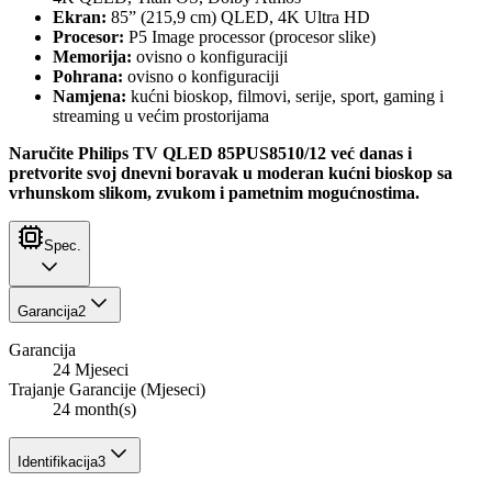
Ekran:
85” (215,9 cm) QLED, 4K Ultra HD
Procesor:
P5 Image processor (procesor slike)
Memorija:
ovisno o konfiguraciji
Pohrana:
ovisno o konfiguraciji
Namjena:
kućni bioskop, filmovi, serije, sport, gaming i
streaming u većim prostorijama
Naručite Philips TV QLED 85PUS8510/12 već danas i
pretvorite svoj dnevni boravak u moderan kućni bioskop sa
vrhunskom slikom, zvukom i pametnim mogućnostima.
Spec.
Garancija
2
Garancija
24 Mjeseci
Trajanje Garancije (Mjeseci)
24 month(s)
Identifikacija
3