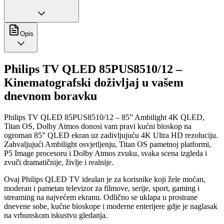
Opis
Philips TV QLED 85PUS8510/12 –
Kinematografski doživljaj u vašem
dnevnom boravku
Philips TV QLED 85PUS8510/12 – 85” Ambilight 4K QLED,
Titan OS, Dolby Atmos donosi vam pravi kućni bioskop na
ogroman 85” QLED ekran uz zadivljujuću 4K Ultra HD rezoluciju.
Zahvaljujući Ambilight osvjetljenju, Titan OS pametnoj platformi,
P5 Image procesoru i Dolby Atmos zvuku, svaka scena izgleda i
zvuči dramatičnije, življe i realnije.
Ovaj Philips QLED TV idealan je za korisnike koji žele moćan,
moderan i pametan televizor za filmove, serije, sport, gaming i
streaming na najvećem ekranu. Odlično se uklapa u prostrane
dnevene sobe, kućne bioskope i moderne enterijere gdje je naglasak
na vrhunskom iskustvu gledanja.