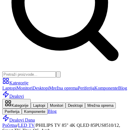
Kategorije
Laptopi
Monitori
Desktopi
Mrežna oprema
Periferija
Komponente
Blog
Dealovi
Kategorije
Laptopi
Monitori
Desktopi
Mrežna oprema
Blog
Periferija
Komponente
Dealovi Dana
Početna
/
LED TV
/
PHILIPS TV 85" 4K QLED 85PUS8510/12,