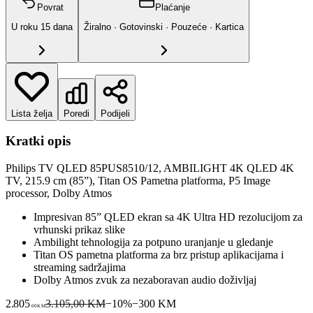
Povrat
Plaćanje
U roku
15
dana
Žiralno · Gotovinski · Pouzeće · Kartica
Lista želja
Poredi
Podijeli
Kratki opis
Philips TV QLED 85PUS8510/12, AMBILIGHT 4K QLED 4K
TV, 215.9 cm (85”), Titan OS Pametna platforma, P5 Image
processor, Dolby Atmos
Impresivan 85” QLED ekran sa 4K Ultra HD rezolucijom za
vrhunski prikaz slike
Ambilight tehnologija za potpuno uranjanje u gledanje
Titan OS pametna platforma za brz pristup aplikacijama i
streaming sadržajima
Dolby Atmos zvuk za nezaboravan audio doživljaj
2.805
3.105,00 KM
−
10
%
−
300
KM
00
KM