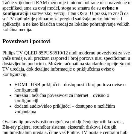
Tačne vrijednosti RAM memorije i interne pohrane nisu navedene u
specifikacijama za ovaj model, stoga se smatra da su
ovisne o
konfiguraciji
i softverskoj verziji Titan OS-a. U praksi, to znači da
se TV optimizuje primarno za pregled sadržaja preko interneta i
aplikacija, a ne kao klasičan uređaj za lokalno pohranjivanje velikih
količina medija.
Povezivost i portovi
Philips TV QLED 85PUS8510/12 nudi modernu povezivost za sve
vaše uređaje, ali precizan raspored i broj portova nisu specificirani u
dostavljenim podacima. Možete računati na standardne opcije Smart
TV uređaja, dok detaljne informacije o priključcima ovise o
konfiguraciji.
HDMI i USB priključci – dostupnost i broj portova ovise o
konfiguraciji
mrežna i bežična povezivost za internet – ovisno o
konfiguraciji
dodatni audio/video priključci – dostupno u različitim
varijantama
Ovakav tip povezivosti omogućava priključenje igraćih konzola,
Blu-ray plejera, soundbar sistema, eksternih diskova i drugih
multimedijalnih uređaja, čime vaš Philips TV postaje centralni hub