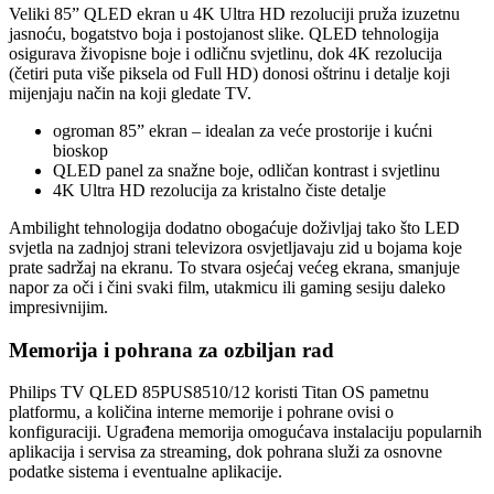
Veliki 85” QLED ekran u 4K Ultra HD rezoluciji pruža izuzetnu
jasnoću, bogatstvo boja i postojanost slike. QLED tehnologija
osigurava živopisne boje i odličnu svjetlinu, dok 4K rezolucija
(četiri puta više piksela od Full HD) donosi oštrinu i detalje koji
mijenjaju način na koji gledate TV.
ogroman 85” ekran – idealan za veće prostorije i kućni
bioskop
QLED panel za snažne boje, odličan kontrast i svjetlinu
4K Ultra HD rezolucija za kristalno čiste detalje
Ambilight tehnologija dodatno obogaćuje doživljaj tako što LED
svjetla na zadnjoj strani televizora osvjetljavaju zid u bojama koje
prate sadržaj na ekranu. To stvara osjećaj većeg ekrana, smanjuje
napor za oči i čini svaki film, utakmicu ili gaming sesiju daleko
impresivnijim.
Memorija i pohrana za ozbiljan rad
Philips TV QLED 85PUS8510/12 koristi Titan OS pametnu
platformu, a količina interne memorije i pohrane ovisi o
konfiguraciji. Ugrađena memorija omogućava instalaciju popularnih
aplikacija i servisa za streaming, dok pohrana služi za osnovne
podatke sistema i eventualne aplikacije.