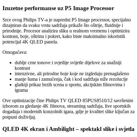
Izuzetne performanse uz P5 Image Processor
Srce ovog Philips TV-a je napredni P5 Image processor, specijalno
dizajniran da svaku vrstu sadržaja prikaže što oštrije, fluidnije i
prirodnije. Procesor analizira sliku u realnom vremenu i optimizira
kontrast, boje, oštrinu i pokret, kako biste maksimalno iskoristili
potencijal 4K QLED panela.
Omogućava:
dublje crne tonove i svjetlije svijetle dijelove za snažniji
kontrast
intenzivne, ali prirodne boje koje ne izgledaju prenaglašeno
manje šuma i zamućenja, čak i kod sadržaja niže rezolucije
glatkiji prikaz brzih scena u sportu, akcijskim filmovima i
igrama
Ove optimizacije čine Philips TV QLED 85PUS8510/12 savršenim
izborom za gledanje 4K filmova, streaming sadržaja, live sportskih
događaja i modernih konzolnih igara, gdje je kvalitet slike ključan za
potpuni doživljaj.
QLED 4K ekran i Ambilight – spektakl slike i svjetla