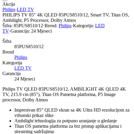
Akcija
Philips
·
LED TV
PHILIPS TV 85" 4K QLED 85PUS8510/12, Smart TV, Titan OS,
Ambilight, P5 Processor, Dolby Atmos
Šifra:
85PUS8510/12
·
Brend:
Philips
·
Kategorija:
LED
TV
·
Garancija:
24 Mjeseci
Šifra
85PUS8510/12
Brend
Philips
Kategorija
LED TV
Garancija
24 Mjeseci
Philips TV QLED 85PUS8510/12, AMBILIGHT 4K QLED 4K
TV, 215.9 cm (85”), Titan OS Pametna platforma, P5 Image
processor, Dolby Atmos
Impresivan 85” QLED ekran sa 4K Ultra HD rezolucijom za
vrhunski prikaz slike
Ambilight tehnologija za potpuno uranjanje u gledanje
Titan OS pametna platforma za brz pristup aplikacijama i
streaming sadržajima