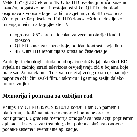
Veliki 85” QLED ekran u 4K Ultra HD rezoluciji pruža izuzetnu
jasnoću, bogatstvo boja i postojanost slike. QLED tehnologija
osigurava živopisne boje i odličnu svjetlinu, dok 4K rezolucija
(četiri puta više piksela od Full HD) donosi oštrinu i detalje koji
mijenjaju način na koji gledate TV.
ogroman 85” ekran – idealan za veće prostorije i kućni
bioskop
QLED panel za snažne boje, odličan kontrast i svjetlinu
4K Ultra HD rezolucija za kristalno čiste detalje
Ambilight tehnologija dodatno obogaćuje doživljaj tako što LED
svjetla na zadnjoj strani televizora osvjetljavaju zid u bojama koje
prate sadržaj na ekranu. To stvara osjećaj većeg ekrana, smanjuje
napor za oči i čini svaki film, utakmicu ili gaming sesiju daleko
impresivnijim.
Memorija i pohrana za ozbiljan rad
Philips TV QLED 85PUS8510/12 koristi Titan OS pametnu
platformu, a količina interne memorije i pohrane ovisi o
konfiguraciji. Ugrađena memorija omogućava instalaciju popularnih
aplikacija i servisa za streaming, dok pohrana služi za osnovne
podatke sistema i eventualne aplikacije.