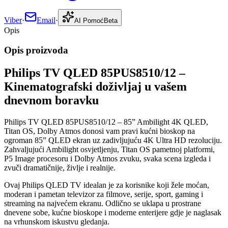
Viber
·
Email
·
AI Pomoć
Beta
Opis
Opis proizvoda
Philips TV QLED 85PUS8510/12 –
Kinematografski doživljaj u vašem
dnevnom boravku
Philips TV QLED 85PUS8510/12 – 85” Ambilight 4K QLED,
Titan OS, Dolby Atmos donosi vam pravi kućni bioskop na
ogroman 85” QLED ekran uz zadivljujuću 4K Ultra HD rezoluciju.
Zahvaljujući Ambilight osvjetljenju, Titan OS pametnoj platformi,
P5 Image procesoru i Dolby Atmos zvuku, svaka scena izgleda i
zvuči dramatičnije, življe i realnije.
Ovaj Philips QLED TV idealan je za korisnike koji žele moćan,
moderan i pametan televizor za filmove, serije, sport, gaming i
streaming na najvećem ekranu. Odlično se uklapa u prostrane
dnevene sobe, kućne bioskope i moderne enterijere gdje je naglasak
na vrhunskom iskustvu gledanja.