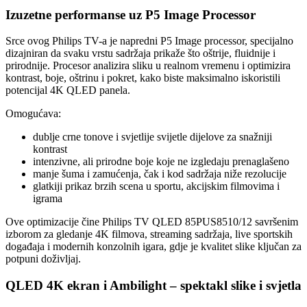
Izuzetne performanse uz P5 Image Processor
Srce ovog Philips TV-a je napredni P5 Image processor, specijalno
dizajniran da svaku vrstu sadržaja prikaže što oštrije, fluidnije i
prirodnije. Procesor analizira sliku u realnom vremenu i optimizira
kontrast, boje, oštrinu i pokret, kako biste maksimalno iskoristili
potencijal 4K QLED panela.
Omogućava:
dublje crne tonove i svjetlije svijetle dijelove za snažniji
kontrast
intenzivne, ali prirodne boje koje ne izgledaju prenaglašeno
manje šuma i zamućenja, čak i kod sadržaja niže rezolucije
glatkiji prikaz brzih scena u sportu, akcijskim filmovima i
igrama
Ove optimizacije čine Philips TV QLED 85PUS8510/12 savršenim
izborom za gledanje 4K filmova, streaming sadržaja, live sportskih
događaja i modernih konzolnih igara, gdje je kvalitet slike ključan za
potpuni doživljaj.
QLED 4K ekran i Ambilight – spektakl slike i svjetla