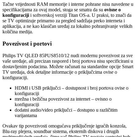
Tačne vrijednosti RAM memorije i interne pohrane nisu navedene u
specifikacijama za ovaj model, stoga se smatra da su
ovisne o
konfiguraciji
i softverskoj verziji Titan OS-a. U praksi, to znači da
se TV optimizuje primarno za pregled sadržaja preko interneta i
aplikacija, a ne kao klasičan uređaj za lokalno pohranjivanje velikih
količina medija.
Povezivost i portovi
Philips TV QLED 85PUS8510/12 nudi modernu povezivost za sve
vaše uređaje, ali precizan raspored i broj portova nisu specificirani u
dostavljenim podacima. Možete računati na standardne opcije Smart
TV uređaja, dok detaljne informacije o priključcima ovise o
konfiguraciji.
HDMI i USB priključci – dostupnost i broj portova ovise o
konfiguraciji
mrežna i bežična povezivost za internet – ovisno o
konfiguraciji
dodatni audio/video priključci – dostupno u različitim
varijantama
Ovakav tip povezivosti omogućava priključenje igraćih konzola,
Blu-ray plejera, soundbar sistema, eksternih diskova i drugih
multimedijalnih uređaja, čime vaš Philips TV postaje centralni hub