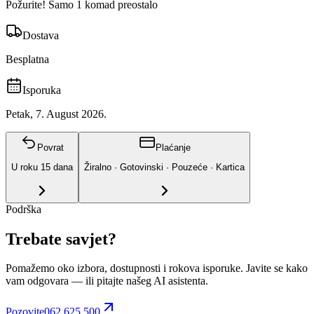
Požurite! Samo 1 komad preostalo
Dostava
Besplatna
Isporuka
Petak, 7. August 2026.
Povrat
Plaćanje
U roku
15
dana
Žiralno · Gotovinski · Pouzeće · Kartica
Podrška
Trebate savjet?
Pomažemo oko izbora, dostupnosti i rokova isporuke. Javite se kako
vam odgovara
— ili pitajte našeg AI asistenta.
Pozovite
062 625 500