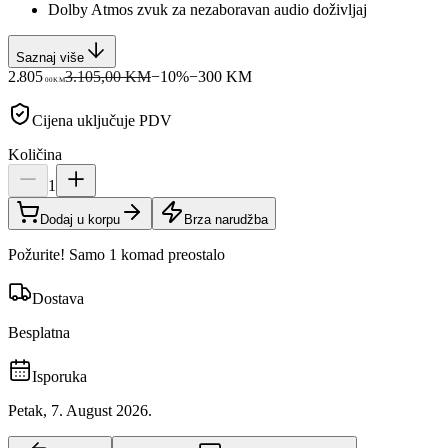
Dolby Atmos zvuk za nezaboravan audio doživljaj
Saznaj više
2.805
3.105,00 KM
−
10
%
−
300
KM
00
KM
Cijena uključuje PDV
Količina
1
Dodaj u korpu
Brza narudžba
Požurite! Samo 1 komad preostalo
Dostava
Besplatna
Isporuka
Petak, 7. August 2026.