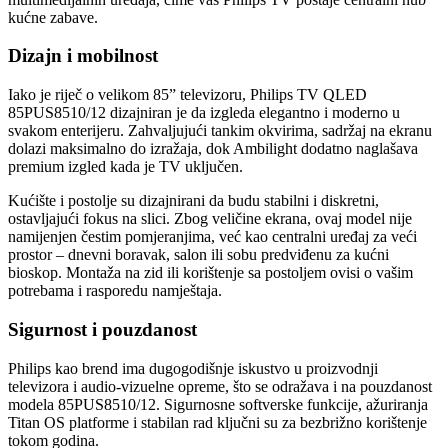
kućne zabave.
Dizajn i mobilnost
Iako je riječ o velikom 85” televizoru, Philips TV QLED
85PUS8510/12 dizajniran je da izgleda elegantno i moderno u
svakom enterijeru. Zahvaljujući tankim okvirima, sadržaj na ekranu
dolazi maksimalno do izražaja, dok Ambilight dodatno naglašava
premium izgled kada je TV uključen.
Kućište i postolje su dizajnirani da budu stabilni i diskretni,
ostavljajući fokus na slici. Zbog veličine ekrana, ovaj model nije
namijenjen čestim pomjeranjima, već kao centralni uređaj za veći
prostor – dnevni boravak, salon ili sobu predviđenu za kućni
bioskop. Montaža na zid ili korištenje sa postoljem ovisi o vašim
potrebama i rasporedu namještaja.
Sigurnost i pouzdanost
Philips kao brend ima dugogodišnje iskustvo u proizvodnji
televizora i audio-vizuelne opreme, što se odražava i na pouzdanost
modela 85PUS8510/12. Sigurnosne softverske funkcije, ažuriranja
Titan OS platforme i stabilan rad ključni su za bezbrižno korištenje
tokom godina.