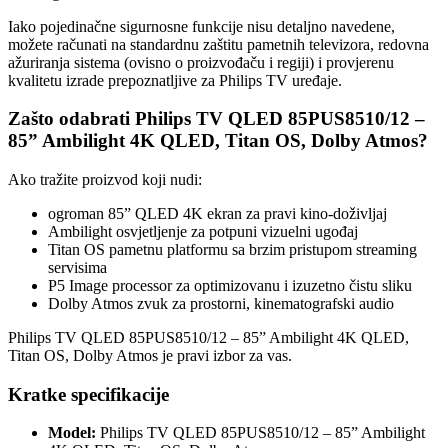
Iako pojedinačne sigurnosne funkcije nisu detaljno navedene,
možete računati na standardnu zaštitu pametnih televizora, redovna
ažuriranja sistema (ovisno o proizvođaču i regiji) i provjerenu
kvalitetu izrade prepoznatljive za Philips TV uređaje.
Zašto odabrati Philips TV QLED 85PUS8510/12 –
85” Ambilight 4K QLED, Titan OS, Dolby Atmos?
Ako tražite proizvod koji nudi:
ogroman 85” QLED 4K ekran za pravi kino-doživljaj
Ambilight osvjetljenje za potpuni vizuelni ugođaj
Titan OS pametnu platformu sa brzim pristupom streaming
servisima
P5 Image processor za optimizovanu i izuzetno čistu sliku
Dolby Atmos zvuk za prostorni, kinematografski audio
Philips TV QLED 85PUS8510/12 – 85” Ambilight 4K QLED,
Titan OS, Dolby Atmos je pravi izbor za vas.
Kratke specifikacije
Model:
Philips TV QLED 85PUS8510/12 – 85” Ambilight