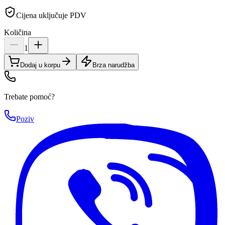
Cijena uključuje PDV
Količina
1
Dodaj u korpu
Brza narudžba
Trebate pomoć?
Poziv