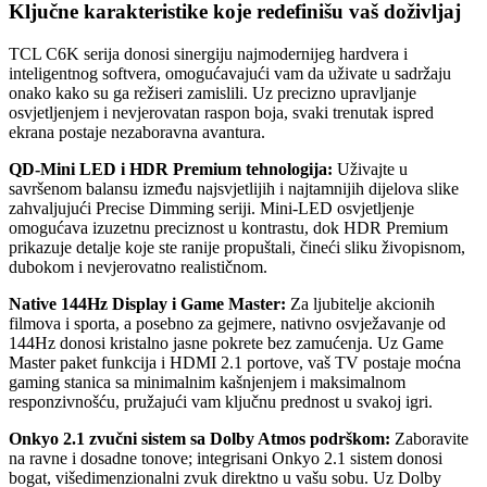
Ključne karakteristike koje redefinišu vaš doživljaj
TCL C6K serija donosi sinergiju najmodernijeg hardvera i
inteligentnog softvera, omogućavajući vam da uživate u sadržaju
onako kako su ga režiseri zamislili. Uz precizno upravljanje
osvjetljenjem i nevjerovatan raspon boja, svaki trenutak ispred
ekrana postaje nezaboravna avantura.
QD-Mini LED i HDR Premium tehnologija:
Uživajte u
savršenom balansu između najsvjetlijih i najtamnijih dijelova slike
zahvaljujući Precise Dimming seriji. Mini-LED osvjetljenje
omogućava izuzetnu preciznost u kontrastu, dok HDR Premium
prikazuje detalje koje ste ranije propuštali, čineći sliku živopisnom,
dubokom i nevjerovatno realističnom.
Native 144Hz Display i Game Master:
Za ljubitelje akcionih
filmova i sporta, a posebno za gejmere, nativno osvježavanje od
144Hz donosi kristalno jasne pokrete bez zamućenja. Uz Game
Master paket funkcija i HDMI 2.1 portove, vaš TV postaje moćna
gaming stanica sa minimalnim kašnjenjem i maksimalnom
responzivnošću, pružajući vam ključnu prednost u svakoj igri.
Onkyo 2.1 zvučni sistem sa Dolby Atmos podrškom:
Zaboravite
na ravne i dosadne tonove; integrisani Onkyo 2.1 sistem donosi
bogat, višedimenzionalni zvuk direktno u vašu sobu. Uz Dolby