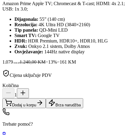
Amazon Prime Apple TV; Chromecast & T-cast; HDMI: 4x 2.1;
USB: 1x 3.0;
Dijagonala:
55” (140 cm)
Rezolucija:
4K Ultra HD (3840×2160)
Tip panela:
QD-Mini LED
Smart TV:
Google TV
HDR:
HDR Premium, HDR10+, HDR10, HLG
Zvuk:
Onkyo 2.1 sistem, Dolby Atmos
Osvježavanje:
144Hz native display
1.079
1.240,00 KM
−
13
%
−
161
KM
00
KM
Cijena uključuje PDV
Količina
1
Dodaj u korpu
Brza narudžba
Trebate pomoć?