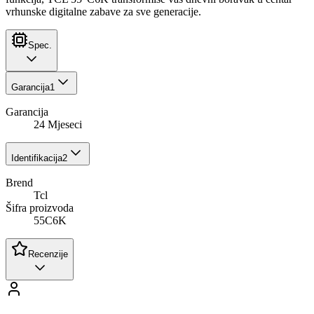
vrhunske digitalne zabave za sve generacije.
Spec.
Garancija
1
Garancija
24 Mjeseci
Identifikacija
2
Brend
Tcl
Šifra proizvoda
55C6K
Recenzije