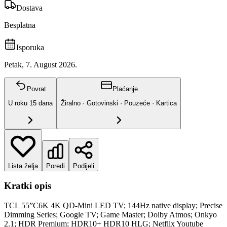
Dostava
Besplatna
Isporuka
Petak, 7. August 2026.
Povrat
Plaćanje
U roku
15
dana
Žiralno · Gotovinski · Pouzeće · Kartica
Lista želja
Poredi
Podijeli
Kratki opis
TCL 55”C6K 4K QD-Mini LED TV; 144Hz native display; Precise
Dimming Series; Google TV; Game Master; Dolby Atmos; Onkyo
2.1; HDR Premium; HDR10+ HDR10 HLG; Netflix Youtube