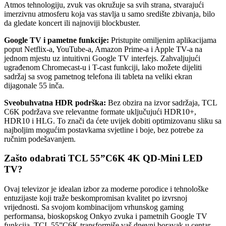
Atmos tehnologiju, zvuk vas okružuje sa svih strana, stvarajući
imerzivnu atmosferu koja vas stavlja u samo središte zbivanja, bilo
da gledate koncert ili najnoviji blockbuster.
Google TV i pametne funkcije:
Pristupite omiljenim aplikacijama
poput Netflix-a, YouTube-a, Amazon Prime-a i Apple TV-a na
jednom mjestu uz intuitivni Google TV interfejs. Zahvaljujući
ugrađenom Chromecast-u i T-cast funkciji, lako možete dijeliti
sadržaj sa svog pametnog telefona ili tableta na veliki ekran
dijagonale 55 inča.
Sveobuhvatna HDR podrška:
Bez obzira na izvor sadržaja, TCL
C6K podržava sve relevantne formate uključujući HDR10+,
HDR10 i HLG. To znači da ćete uvijek dobiti optimizovanu sliku sa
najboljim mogućim postavkama svjetline i boje, bez potrebe za
ručnim podešavanjem.
Zašto odabrati TCL 55”C6K 4K QD-Mini LED
TV?
Ovaj televizor je idealan izbor za moderne porodice i tehnološke
entuzijaste koji traže beskompromisan kvalitet po izvrsnoj
vrijednosti. Sa svojom kombinacijom vrhunskog gaming
performansa, bioskopskog Onkyo zvuka i pametnih Google TV
funkcija, TCL 55”C6K transformiše vaš dnevni boravak u centar