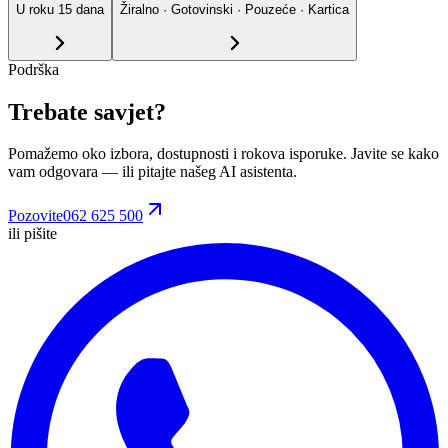
U roku
15
dana
Žiralno · Gotovinski · Pouzeće · Kartica
Podrška
Trebate savjet?
Pomažemo oko izbora, dostupnosti i rokova isporuke. Javite se kako
vam odgovara
— ili pitajte našeg AI asistenta.
Pozovite
062 625 500
ili pišite