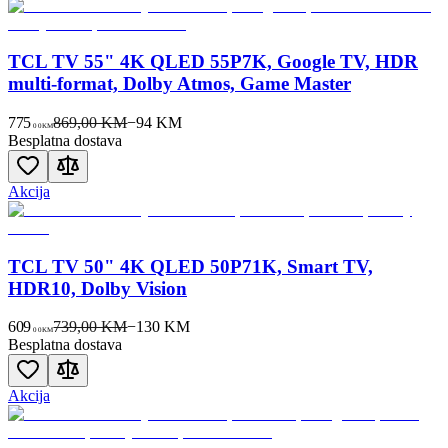
TCL TV 55" 4K QLED 55P7K, Google TV, HDR
multi-format, Dolby Atmos, Game Master
775
869,00 KM
−
94
KM
00
KM
Besplatna dostava
Akcija
TCL TV 50" 4K QLED 50P71K, Smart TV,
HDR10, Dolby Vision
609
739,00 KM
−
130
KM
00
KM
Besplatna dostava
Akcija