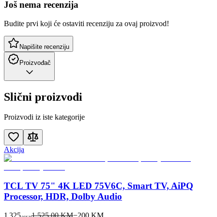
Još nema recenzija
Budite prvi koji će ostaviti recenziju za ovaj proizvod!
Napišite recenziju
Proizvođač
Slični proizvodi
Proizvodi iz iste kategorije
Akcija
TCL TV 75" 4K LED 75V6C, Smart TV, AiPQ
Processor, HDR, Dolby Audio
1.325
1.525,00 KM
−
200
KM
00
KM