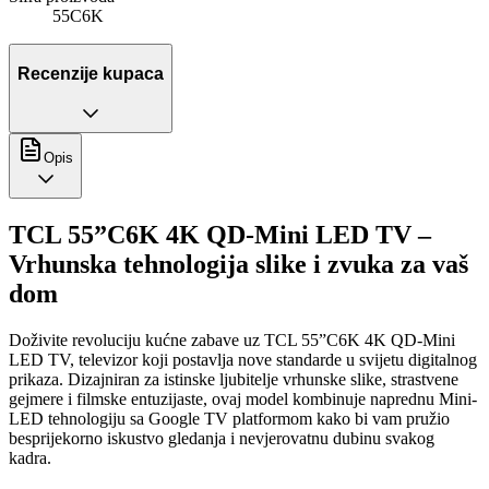
55C6K
Recenzije kupaca
Opis
TCL 55”C6K 4K QD-Mini LED TV –
Vrhunska tehnologija slike i zvuka za vaš
dom
Doživite revoluciju kućne zabave uz TCL 55”C6K 4K QD-Mini
LED TV, televizor koji postavlja nove standarde u svijetu digitalnog
prikaza. Dizajniran za istinske ljubitelje vrhunske slike, strastvene
gejmere i filmske entuzijaste, ovaj model kombinuje naprednu Mini-
LED tehnologiju sa Google TV platformom kako bi vam pružio
besprijekorno iskustvo gledanja i nevjerovatnu dubinu svakog
kadra.