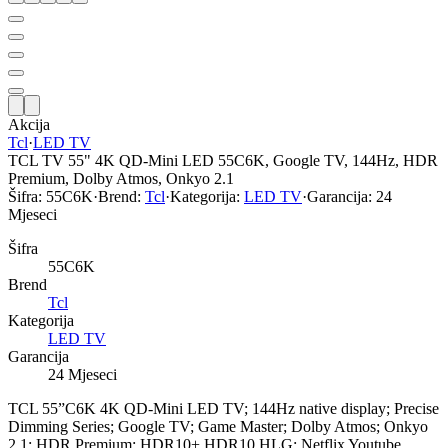
Akcija
Tcl
·
LED TV
TCL TV 55" 4K QD-Mini LED 55C6K, Google TV, 144Hz, HDR
Premium, Dolby Atmos, Onkyo 2.1
Šifra:
55C6K
·
Brend:
Tcl
·
Kategorija:
LED TV
·
Garancija:
24
Mjeseci
Šifra
55C6K
Brend
Tcl
Kategorija
LED TV
Garancija
24 Mjeseci
TCL 55”C6K 4K QD-Mini LED TV; 144Hz native display; Precise
Dimming Series; Google TV; Game Master; Dolby Atmos; Onkyo
2.1; HDR Premium; HDR10+ HDR10 HLG; Netflix Youtube