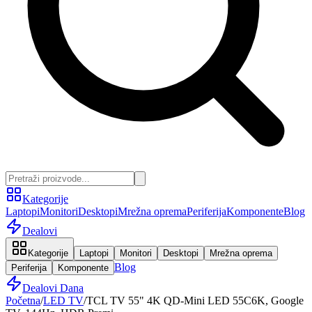
Kategorije
Laptopi
Monitori
Desktopi
Mrežna oprema
Periferija
Komponente
Blog
Dealovi
Kategorije
Laptopi
Monitori
Desktopi
Mrežna oprema
Blog
Periferija
Komponente
Dealovi Dana
Početna
/
LED TV
/
TCL TV 55" 4K QD-Mini LED 55C6K, Google