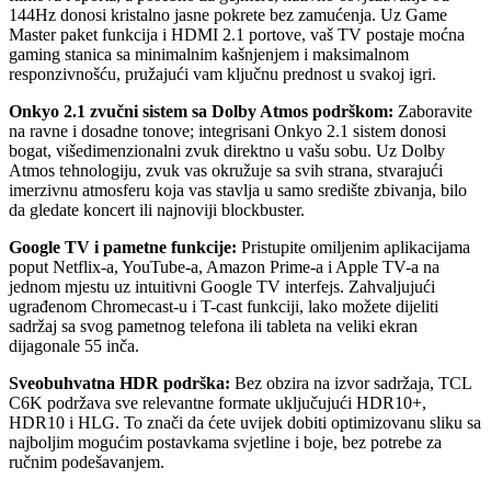
144Hz donosi kristalno jasne pokrete bez zamućenja. Uz Game
Master paket funkcija i HDMI 2.1 portove, vaš TV postaje moćna
gaming stanica sa minimalnim kašnjenjem i maksimalnom
responzivnošću, pružajući vam ključnu prednost u svakoj igri.
Onkyo 2.1 zvučni sistem sa Dolby Atmos podrškom:
Zaboravite
na ravne i dosadne tonove; integrisani Onkyo 2.1 sistem donosi
bogat, višedimenzionalni zvuk direktno u vašu sobu. Uz Dolby
Atmos tehnologiju, zvuk vas okružuje sa svih strana, stvarajući
imerzivnu atmosferu koja vas stavlja u samo središte zbivanja, bilo
da gledate koncert ili najnoviji blockbuster.
Google TV i pametne funkcije:
Pristupite omiljenim aplikacijama
poput Netflix-a, YouTube-a, Amazon Prime-a i Apple TV-a na
jednom mjestu uz intuitivni Google TV interfejs. Zahvaljujući
ugrađenom Chromecast-u i T-cast funkciji, lako možete dijeliti
sadržaj sa svog pametnog telefona ili tableta na veliki ekran
dijagonale 55 inča.
Sveobuhvatna HDR podrška:
Bez obzira na izvor sadržaja, TCL
C6K podržava sve relevantne formate uključujući HDR10+,
HDR10 i HLG. To znači da ćete uvijek dobiti optimizovanu sliku sa
najboljim mogućim postavkama svjetline i boje, bez potrebe za
ručnim podešavanjem.