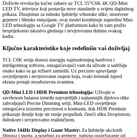
Doživite revoluciju kućne zabave uz TCL 55”C6K 4K QD-Mini
LED TV, televizor koji postavlja nove standarde u svijetu digitalnog
prikaza. Dizajniran za istinske ljubitelje vrhunske slike, strastvene
gejmere i filmske entuzijaste, ovaj model kombinuje naprednu Mini-
LED tehnologiju sa Google TV platformom kako bi vam pružio
besprijekorno iskustvo gledanja i nevjerovatnu dubinu svakog
kadra.
Ključne karakteristike koje redefinišu vaš doživljaj
TCL C6K serija donosi sinergiju najmodernijeg hardvera i
inteligentnog softvera, omogućavajući vam da uživate u sadržaju
onako kako su ga režiseri zamislili. Uz precizno upravljanje
osvjetljenjem i nevjerovatan raspon boja, svaki trenutak ispred
ekrana postaje nezaboravna avantura.
QD-Mini LED i HDR Premium tehnologija:
Uživajte u
savršenom balansu između najsvjetlijih i najtamnijih dijelova slike
zahvaljujući Precise Dimming seriji. Mini-LED osvjetljenje
omogućava izuzetnu preciznost u kontrastu, dok HDR Premium
prikazuje detalje koje ste ranije propuštali, čineći sliku živopisnom,
dubokom i nevjerovatno realističnom.
Native 144Hz Display i Game Master:
Za ljubitelje akcionih
filmova i sporta, a posebno za gejmere, nativno osvježavanje od