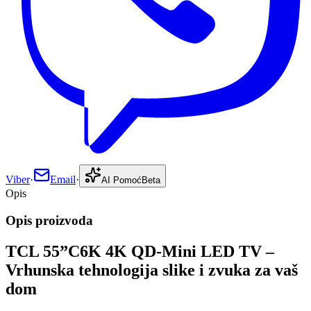
Viber
·
Email
·
AI Pomoć
Beta
Opis
Opis proizvoda
TCL 55”C6K 4K QD-Mini LED TV –
Vrhunska tehnologija slike i zvuka za vaš
dom