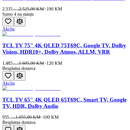
2.335
2.525,00 KM
−
190
KM
00
KM
Samo 4 na stanju
Akcija
TCL TV 75" 4K QLED 75T69C, Google TV, Dolby
Vision, HDR10+, Dolby Atmos, ALLM, VRR
1.485
1.605,00 KM
−
120
KM
00
KM
Besplatna dostava
Akcija
TCL TV 65" 4K QLED 65T69C, Smart TV, Google
TV, HDR, Dolby Audio
955
1.055,00 KM
−
100
KM
00
KM
Besplatna dostava