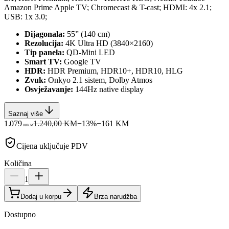
Amazon Prime Apple TV; Chromecast & T-cast; HDMI: 4x 2.1;
USB: 1x 3.0;
Dijagonala:
55” (140 cm)
Rezolucija:
4K Ultra HD (3840×2160)
Tip panela:
QD-Mini LED
Smart TV:
Google TV
HDR:
HDR Premium, HDR10+, HDR10, HLG
Zvuk:
Onkyo 2.1 sistem, Dolby Atmos
Osvježavanje:
144Hz native display
Saznaj više
1.079
1.240,00 KM
−
13
%
−
161
KM
00
KM
Cijena uključuje PDV
Količina
1
Dodaj u korpu
Brza narudžba
Dostupno