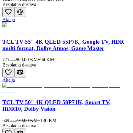
Besplatna dostava
Akcija
TCL TV 55" 4K QLED 55P7K, Google TV, HDR
multi-format, Dolby Atmos, Game Master
775
869,00 KM
−
94
KM
00
KM
Besplatna dostava
Akcija
TCL TV 50" 4K QLED 50P71K, Smart TV,
HDR10, Dolby Vision
609
739,00 KM
−
130
KM
00
KM
Besplatna dostava