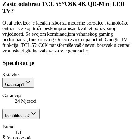
Zašto odabrati TCL 55”C6K 4K QD-Mini LED
TV?
Ovaj televizor je idealan izbor za moderne porodice i tehnološke
entuzijaste koji traže beskompromisan kvalitet po izvrsnoj
vrijednosti. Sa svojom kombinacijom vrhunskog gaming
performansa, bioskopskog Onkyo zvuka i pametnih Google TV
funkcija, TCL 55”C6K transformiše vaš dnevni boravak u centar
vrhunske digitalne zabave za sve generacije.
Specifikacije
3
stavke
Garancija
1
Garancija
24 Mjeseci
Identifikacija
2
Brend
Tcl
Šifra proizvoda