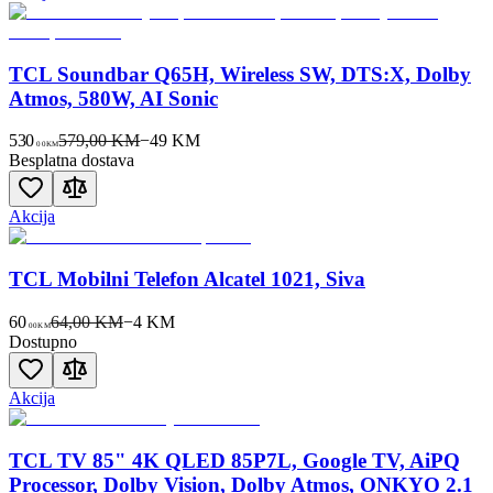
TCL Soundbar Q65H, Wireless SW, DTS:X, Dolby
Atmos, 580W, AI Sonic
530
579,00 KM
−
49
KM
00
KM
Besplatna dostava
Akcija
TCL Mobilni Telefon Alcatel 1021, Siva
60
64,00 KM
−
4
KM
00
KM
Dostupno
Akcija
TCL TV 85" 4K QLED 85P7L, Google TV, AiPQ
Processor, Dolby Vision, Dolby Atmos, ONKYO 2.1