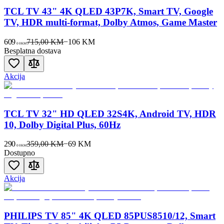
TCL TV 43" 4K QLED 43P7K, Smart TV, Google
TV, HDR multi-format, Dolby Atmos, Game Master
609
715,00 KM
−
106
KM
00
KM
Besplatna dostava
Akcija
TCL TV 32" HD QLED 32S4K, Android TV, HDR
10, Dolby Digital Plus, 60Hz
290
359,00 KM
−
69
KM
00
KM
Dostupno
Akcija
PHILIPS TV 85" 4K QLED 85PUS8510/12, Smart