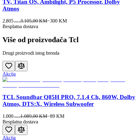
TV, Titan OS, Ambilight, P5 Processor, Dolby
Atmos
2.805
3.105,00 KM
−
300
KM
00
KM
Besplatna dostava
Više od proizvođača
Tcl
Drugi proizvodi istog brenda
Akcija
TCL Soundbar Q85H PRO, 7.1.4 Ch, 860W, Dolby
Atmos, DTS:X, Wireless Subwoofer
1.000
1.089,00 KM
−
89
KM
00
KM
Besplatna dostava
Akcija