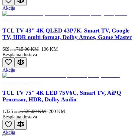
Akcija
TCL TV 43" 4K QLED 43P7K, Smart TV, Google
TV, HDR multi-format, Dolby Atmos, Game Master
609
715,00 KM
−
106
KM
00
KM
Besplatna dostava
Akcija
TCL TV 75" 4K LED 75V6C, Smart TV, AiPQ
Processor, HDR, Dolby Audio
1.325
1.525,00 KM
−
200
KM
00
KM
Besplatna dostava
Akcija