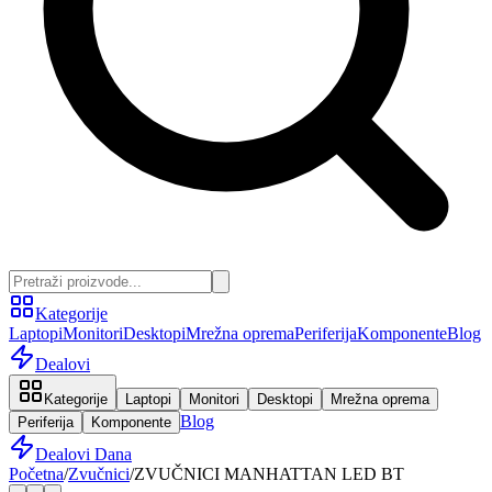
Kategorije
Laptopi
Monitori
Desktopi
Mrežna oprema
Periferija
Komponente
Blog
Dealovi
Kategorije
Laptopi
Monitori
Desktopi
Mrežna oprema
Blog
Periferija
Komponente
Dealovi Dana
Početna
/
Zvučnici
/
ZVUČNICI MANHATTAN LED BT