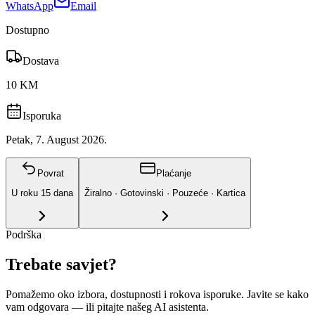
WhatsApp
Email
Dostupno
Dostava
10 KM
Isporuka
Petak, 7. August 2026.
Povrat
Plaćanje
U roku
15
dana
Žiralno · Gotovinski · Pouzeće · Kartica
Podrška
Trebate savjet?
Pomažemo oko izbora, dostupnosti i rokova isporuke. Javite se kako
vam odgovara
— ili pitajte našeg AI asistenta.