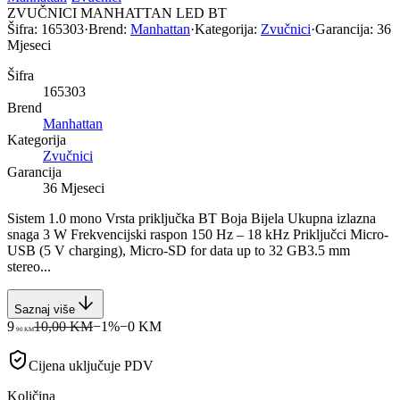
ZVUČNICI MANHATTAN LED BT
Šifra:
165303
·
Brend:
Manhattan
·
Kategorija:
Zvučnici
·
Garancija:
36
Mjeseci
Šifra
165303
Brend
Manhattan
Kategorija
Zvučnici
Garancija
36 Mjeseci
Sistem 1.0 mono Vrsta priključka BT Boja Bijela Ukupna izlazna
snaga 3 W Frekvencijski raspon 150 Hz – 18 kHz Priključci Micro-
USB (5 V charging), Micro-SD for data up to 32 GB3.5 mm
stereo...
Saznaj više
9
10,00 KM
−
1
%
−
0
KM
90
KM
Cijena uključuje PDV
Količina