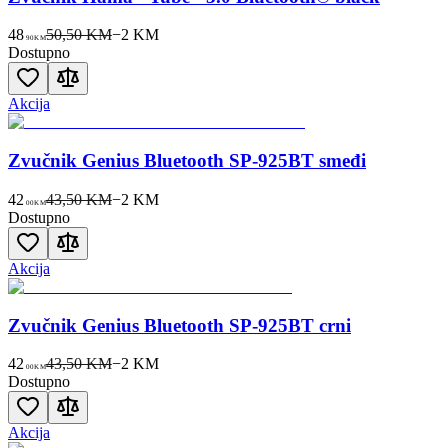
48
50,50 KM
−
2
KM
90
KM
Dostupno
Akcija
Zvučnik Genius Bluetooth SP-925BT smeđi
42
43,50 KM
−
2
KM
00
KM
Dostupno
Akcija
Zvučnik Genius Bluetooth SP-925BT crni
42
43,50 KM
−
2
KM
00
KM
Dostupno
Akcija