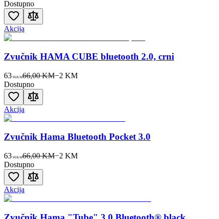
Dostupno
Akcija
Zvučnik HAMA CUBE bluetooth 2.0, crni
63
66,00 KM
−
2
KM
90
KM
Dostupno
Akcija
Zvučnik Hama Bluetooth Pocket 3.0
63
66,00 KM
−
2
KM
90
KM
Dostupno
Akcija
Zvučnik Hama "Tube" 3.0 Bluetooth® black