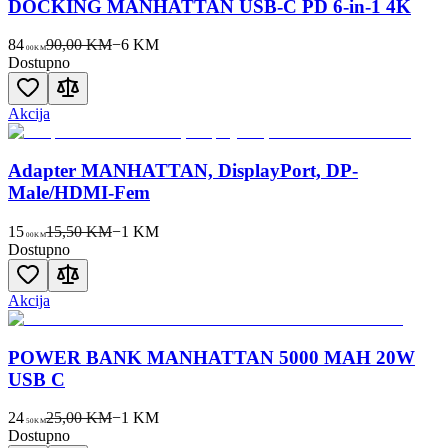
DOCKING MANHATTAN USB-C PD 6-in-1 4K
84
90,00 KM
−
6
KM
00
KM
Dostupno
Akcija
Adapter MANHATTAN, DisplayPort, DP-
Male/HDMI-Fem
15
15,50 KM
−
1
KM
00
KM
Dostupno
Akcija
POWER BANK MANHATTAN 5000 MAH 20W
USB C
24
25,00 KM
−
1
KM
50
KM
Dostupno