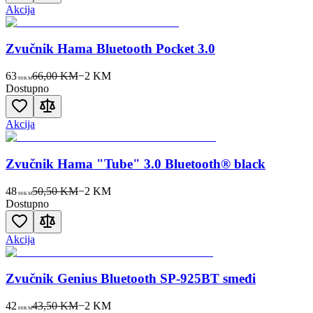
Akcija
Zvučnik Hama Bluetooth Pocket 3.0
63
66,00 KM
−
2
KM
90
KM
Dostupno
Akcija
Zvučnik Hama "Tube" 3.0 Bluetooth® black
48
50,50 KM
−
2
KM
90
KM
Dostupno
Akcija
Zvučnik Genius Bluetooth SP-925BT smeđi
42
43,50 KM
−
2
KM
00
KM