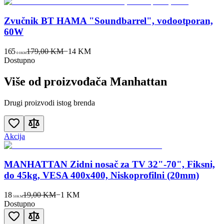
Zvučnik BT HAMA "Soundbarrel", vodootporan,
60W
165
179,00 KM
−
14
KM
00
KM
Dostupno
Više od proizvođača
Manhattan
Drugi proizvodi istog brenda
Akcija
MANHATTAN Zidni nosač za TV 32"-70", Fiksni,
do 45kg, VESA 400x400, Niskoprofilni (20mm)
18
19,00 KM
−
1
KM
50
KM
Dostupno