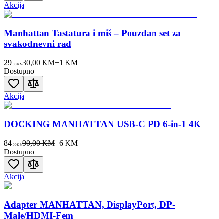
Akcija
Manhattan Tastatura i miš – Pouzdan set za
svakodnevni rad
29
30,00 KM
−
1
KM
00
KM
Dostupno
Akcija
DOCKING MANHATTAN USB-C PD 6-in-1 4K
84
90,00 KM
−
6
KM
00
KM
Dostupno
Akcija
Adapter MANHATTAN, DisplayPort, DP-
Male/HDMI-Fem