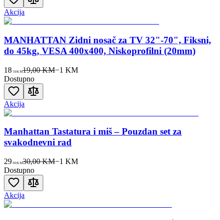
Akcija
MANHATTAN Zidni nosač za TV 32"-70", Fiksni,
do 45kg, VESA 400x400, Niskoprofilni (20mm)
18
19,00 KM
−
1
KM
50
KM
Dostupno
Akcija
Manhattan Tastatura i miš – Pouzdan set za
svakodnevni rad
29
30,00 KM
−
1
KM
00
KM
Dostupno
Akcija