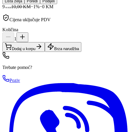
Lista želja
Poredi
Podijeli
9
10,00 KM
−
1
%
−
0
KM
90
KM
Cijena uključuje PDV
Količina
1
Dodaj u korpu
Brza narudžba
Trebate pomoć?
Poziv