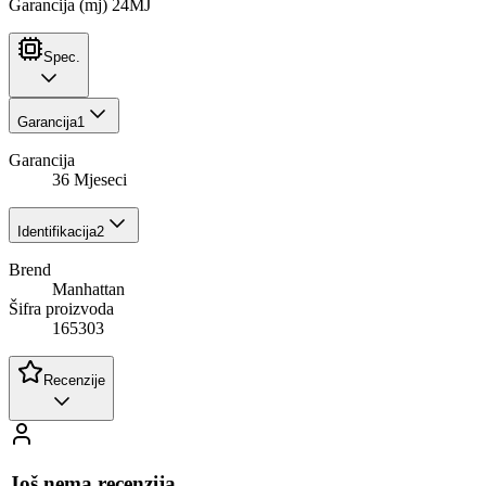
Garancija (mj) 24MJ
Spec.
Garancija
1
Garancija
36 Mjeseci
Identifikacija
2
Brend
Manhattan
Šifra proizvoda
165303
Recenzije
Još nema recenzija