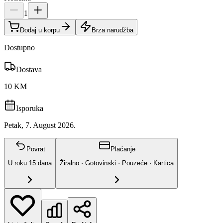
1
Dodaj u korpu
Brza narudžba
Dostupno
Dostava
10 KM
Isporuka
Petak, 7. August 2026.
Povrat
Plaćanje
U roku
15
dana
Žiralno · Gotovinski · Pouzeće · Kartica