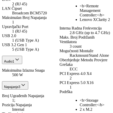
2 (RJ 45)
<b>Remote
LAN Čipset
Management
Broadcom BCM5720
Controller:</b>
Maksimalan Broj Napajanja
Lenovo XClarity 2
1
Upravljački Port
Interna Radna Frekvencija
1 (RJ 45)
2.8 GHz (up to 4.7 GHz)
USB 2.0
Maks. Broj Podržanih
1 (USB Type A)
Ventilatora
USB 3.2 Gen 1
3 count
5 (USB Type A)
Mogućnosti Montaže
Rackmount/Stand Alone
Obezbjeđuje Metodu Provjere
Audio
1
Grešaka
ECC
Maksimalna Izlazna Snaga
PCI Express 4.0 X4
500 W
2
PCI Express 5.0 X16
Napajanje
3
1
Podrška
Broj Ugrađenih Napajanja
1;
<b>Storage
Pozicija Napajanja
Controller:</b>
Internal
2 x M.2