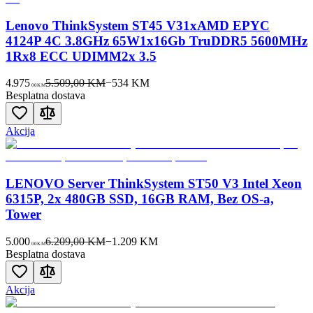
Lenovo ThinkSystem ST45 V31xAMD EPYC
4124P 4C 3.8GHz 65W1x16Gb TruDDR5 5600MHz
1Rx8 ECC UDIMM2x 3.5
4.975
5.509,00 KM
−
534
KM
00
KM
Besplatna dostava
Akcija
LENOVO Server ThinkSystem ST50 V3 Intel Xeon
6315P, 2x 480GB SSD, 16GB RAM, Bez OS-a,
Tower
5.000
6.209,00 KM
−
1.209
KM
00
KM
Besplatna dostava
Akcija