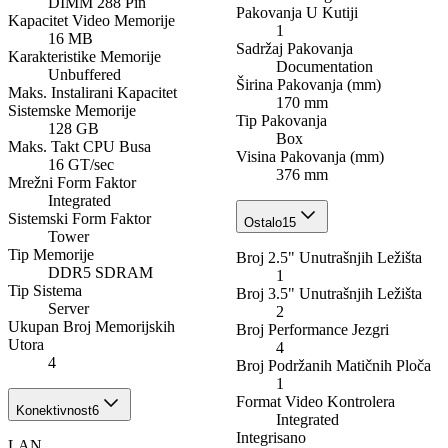
DIMM 288 Pin
Pakovanja U Kutiji
Kapacitet Video Memorije
1
16 MB
Sadržaj Pakovanja
Karakteristike Memorije
Documentation
Unbuffered
Širina Pakovanja (mm)
Maks. Instalirani Kapacitet
170 mm
Sistemske Memorije
Tip Pakovanja
128 GB
Box
Maks. Takt CPU Busa
Visina Pakovanja (mm)
16 GT/sec
376 mm
Mrežni Form Faktor
Integrated
Sistemski Form Faktor
Ostalo
15
Tower
Tip Memorije
Broj 2.5" Unutrašnjih Ležišta
DDR5 SDRAM
1
Tip Sistema
Broj 3.5" Unutrašnjih Ležišta
Server
2
Ukupan Broj Memorijskih
Broj Performance Jezgri
Utorа
4
4
Broj Podržanih Matičnih Ploča
1
Format Video Kontrolera
Konektivnost
6
Integrated
Integrisano
LAN