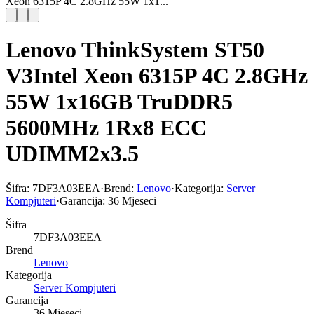
Xeon 6315P 4C 2.8GHz 55W 1x1...
Lenovo ThinkSystem ST50
V3Intel Xeon 6315P 4C 2.8GHz
55W 1x16GB TruDDR5
5600MHz 1Rx8 ECC
UDIMM2x3.5
Šifra:
7DF3A03EEA
·
Brend:
Lenovo
·
Kategorija:
Server
Kompjuteri
·
Garancija:
36 Mjeseci
Šifra
7DF3A03EEA
Brend
Lenovo
Kategorija
Server Kompjuteri
Garancija
36 Mjeseci