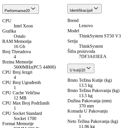
Identifikacija
4
Performanse
20
Brend
CPU
Lenovo
Intel Xeon
Model
Grafika
ThinkSystem ST50 V3
Ostalo
Serija
RAM Memorija
ThinkSystem
16 Gb
Šifra proizvoda
Broj Threadova
7DF3A03EEA
4
Brzina Memorije
5600MHz(PC5 44800)
U kutiji
10
CPU Broj Jezgri
4
Bruto Težina Kutije (kg)
CPU Broj Ugrađenih
13.5 kg
1
Bruto Težina Pakovanja (kg)
CPU Cache Veličina
13.5 kg
12 MB
Dužina Pakovanja (mm)
CPU Max Broj Podržanih
370 mm
1
Komada U Pakovanju
CPU Socket Standard
1
Socket 1700
Neto Težina Pakovanja (kg)
Format Memorije
11.96 kg