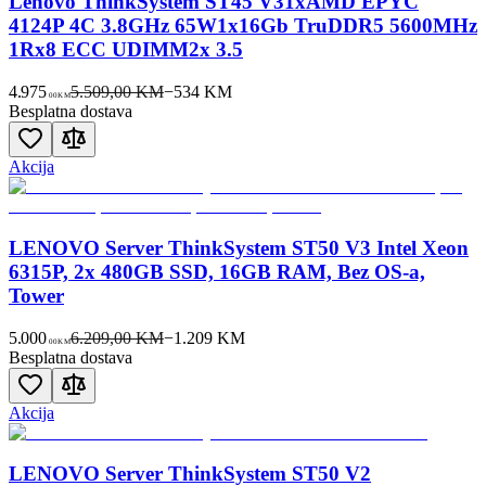
Lenovo ThinkSystem ST45 V31xAMD EPYC
4124P 4C 3.8GHz 65W1x16Gb TruDDR5 5600MHz
1Rx8 ECC UDIMM2x 3.5
4.975
5.509,00 KM
−
534
KM
00
KM
Besplatna dostava
Akcija
LENOVO Server ThinkSystem ST50 V3 Intel Xeon
6315P, 2x 480GB SSD, 16GB RAM, Bez OS-a,
Tower
5.000
6.209,00 KM
−
1.209
KM
00
KM
Besplatna dostava
Akcija
LENOVO Server ThinkSystem ST50 V2