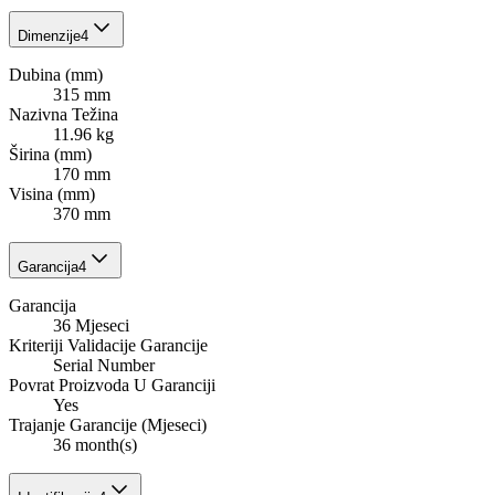
Dimenzije
4
Dubina (mm)
315 mm
Nazivna Težina
11.96 kg
Širina (mm)
170 mm
Visina (mm)
370 mm
Garancija
4
Garancija
36 Mjeseci
Kriteriji Validacije Garancije
Serial Number
Povrat Proizvoda U Garanciji
Yes
Trajanje Garancije (Mjeseci)
36 month(s)