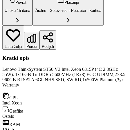
Povrat
Plaćanje
U roku
15
dana
Žiralno · Gotovinski · Pouzeće · Kartica
Lista želja
Poredi
Podijeli
Kratki opis
Lenovo ThinkSystem ST50 V3,Intel Xeon 6315P (4C 2.8GHz
55W), 1x16GB TruDDR5 5600MHz (1Rx8) ECC UDIMM,2×3.5
960GB RI SATA 6Gb NHS SSD, SW RD,1x500W Platinum,3yr
Warranty
CPU
Intel Xeon
Grafika
Ostalo
RAM
16 Gb