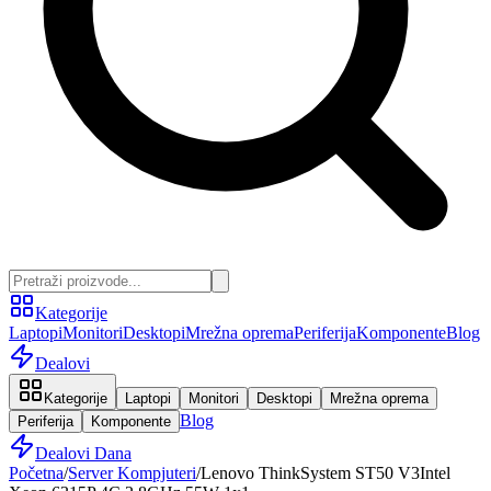
Kategorije
Laptopi
Monitori
Desktopi
Mrežna oprema
Periferija
Komponente
Blog
Dealovi
Kategorije
Laptopi
Monitori
Desktopi
Mrežna oprema
Blog
Periferija
Komponente
Dealovi Dana
Početna
/
Server Kompjuteri
/
Lenovo ThinkSystem ST50 V3Intel