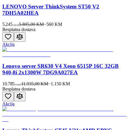
LENOVO Server ThinkSystem ST50 V2
7DH5A02HEA
5.245
5.805,00 KM
−
560
KM
00
KM
Besplatna dostava
Akcija
Lenovo server SR630 V4 Xeon 6515P 16C 32GB
940-8i 2x1300W 7DG9A027EA
10.785
11.935,00 KM
−
1.150
KM
00
KM
Besplatna dostava
Akcija