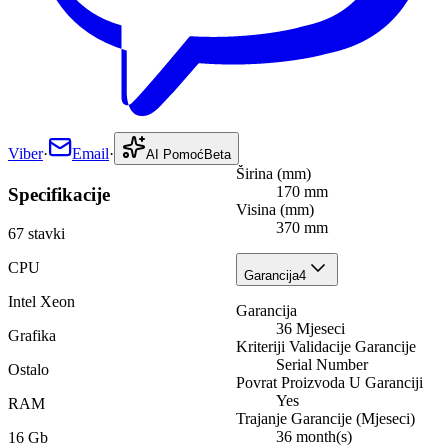
Viber
·
Email
·
AI Pomoć
Beta
Širina (mm)
170 mm
Specifikacije
Visina (mm)
370 mm
67
stavki
CPU
Garancija
4
Intel Xeon
Garancija
36 Mjeseci
Grafika
Kriteriji Validacije Garancije
Serial Number
Ostalo
Povrat Proizvoda U Garanciji
Yes
RAM
Trajanje Garancije (Mjeseci)
36 month(s)
16 Gb