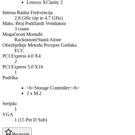
Lenovo XClarity 2
Interna Radna Frekvencija
2.8 GHz (up to 4.7 GHz)
Maks. Broj Podržanih Ventilatora
3 count
Mogućnosti Montaže
Rackmount/Stand Alone
Obezbjeđuje Metodu Provjere Grešaka
ECC
PCI Express 4.0 X4
2
PCI Express 5.0 X16
1
Podrška
<b>Storage Controller:</b>
2 x M.2
Serijski
1
VGA
1 (15 Pin D Sub)
Recenzije