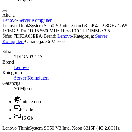
Akcija
Lenovo
·
Server Kompjuteri
Lenovo ThinkSystem ST50 V3Intel Xeon 6315P 4C 2.8GHz 55W
1x16GB TruDDR5 5600MHz 1Rx8 ECC UDIMM2x3.5
Šifra:
7DF3A03EEA
·
Brend:
Lenovo
·
Kategorija:
Server
Kompjuteri
·
Garancija:
36 Mjeseci
Šifra
7DF3A03EEA
Brend
Lenovo
Kategorija
Server Kompjuteri
Garancija
36 Mjeseci
Intel Xeon
Ostalo
16 Gb
Lenovo ThinkSystem ST50 V3,Intel Xeon 6315P (4C 2.8GHz