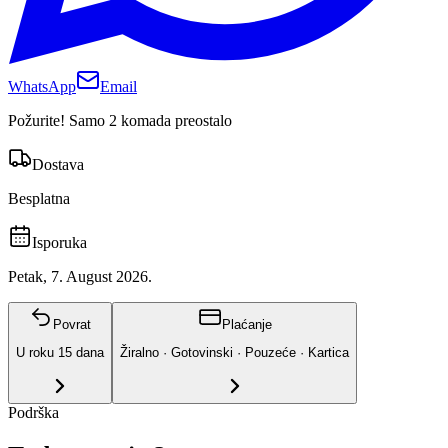
WhatsApp
Email
Požurite! Samo 2 komada preostalo
Dostava
Besplatna
Isporuka
Petak, 7. August 2026.
Povrat
Plaćanje
U roku
15
dana
Žiralno · Gotovinski · Pouzeće · Kartica
Podrška