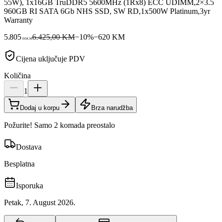
55W), 1x16GB TruDDR5 5600MHz (1Rx8) ECC UDIMM,2×3.5
960GB RI SATA 6Gb NHS SSD, SW RD,1x500W Platinum,3yr
Warranty
5.805
6.425,00 KM
−
10
%
−
620
KM
00
KM
Cijena uključuje PDV
Količina
1
Dodaj u korpu
Brza narudžba
Požurite! Samo 2 komada preostalo
Dostava
Besplatna
Isporuka
Petak, 7. August 2026.