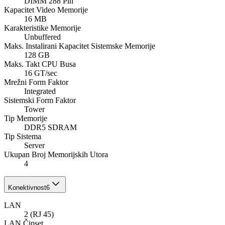
DIMM 288 Pin
Kapacitet Video Memorije
16 MB
Karakteristike Memorije
Unbuffered
Maks. Instalirani Kapacitet Sistemske Memorije
128 GB
Maks. Takt CPU Busa
16 GT/sec
Mrežni Form Faktor
Integrated
Sistemski Form Faktor
Tower
Tip Memorije
DDR5 SDRAM
Tip Sistema
Server
Ukupan Broj Memorijskih Utorа
4
Konektivnost
6
LAN
2 (RJ 45)
LAN Čipset