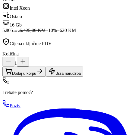
Intel Xeon
Ostalo
16 Gb
5.805
6.425,00 KM
−
10
%
−
620
KM
00
KM
Cijena uključuje PDV
Količina
1
Dodaj u korpu
Brza narudžba
Trebate pomoć?
Poziv