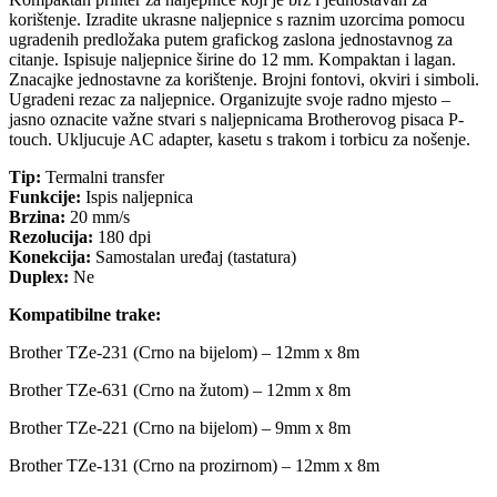
korištenje. Izradite ukrasne naljepnice s raznim uzorcima pomocu
ugradenih predložaka putem grafickog zaslona jednostavnog za
citanje. Ispisuje naljepnice širine do 12 mm. Kompaktan i lagan.
Znacajke jednostavne za korištenje. Brojni fontovi, okviri i simboli.
Ugradeni rezac za naljepnice. Organizujte svoje radno mjesto –
jasno oznacite važne stvari s naljepnicama Brotherovog pisaca P-
touch. Ukljucuje AC adapter, kasetu s trakom i torbicu za nošenje.
Tip:
Termalni transfer
Funkcije:
Ispis naljepnica
Brzina:
20 mm/s
Rezolucija:
180 dpi
Konekcija:
Samostalan uređaj (tastatura)
Duplex:
Ne
Kompatibilne trake:
Brother TZe-231 (Crno na bijelom) – 12mm x 8m
Brother TZe-631 (Crno na žutom) – 12mm x 8m
Brother TZe-221 (Crno na bijelom) – 9mm x 8m
Brother TZe-131 (Crno na prozirnom) – 12mm x 8m