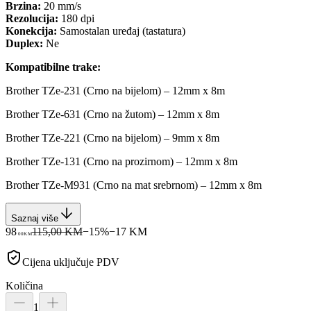
Brzina:
20 mm/s
Rezolucija:
180 dpi
Konekcija:
Samostalan uređaj (tastatura)
Duplex:
Ne
Kompatibilne trake:
Brother TZe-231 (Crno na bijelom) – 12mm x 8m
Brother TZe-631 (Crno na žutom) – 12mm x 8m
Brother TZe-221 (Crno na bijelom) – 9mm x 8m
Brother TZe-131 (Crno na prozirnom) – 12mm x 8m
Brother TZe-M931 (Crno na mat srebrnom) – 12mm x 8m
Saznaj više
98
115,00 KM
−
15
%
−
17
KM
00
KM
Cijena uključuje PDV
Količina
1