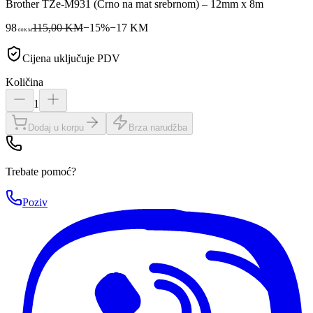
Brother TZe-M931 (Crno na mat srebrnom) – 12mm x 8m
98
115,00 KM
−
15
%
−
17
KM
00
KM
Cijena uključuje PDV
Količina
1
Dodaj u korpu
Brza narudžba
Trebate pomoć?
Poziv