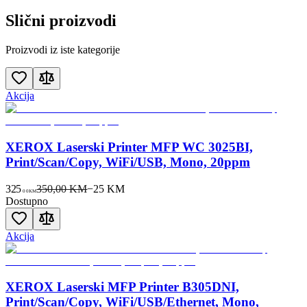
Slični proizvodi
Proizvodi iz iste kategorije
Akcija
XEROX Laserski Printer MFP WC 3025BI,
Print/Scan/Copy, WiFi/USB, Mono, 20ppm
325
350,00 KM
−
25
KM
00
KM
Dostupno
Akcija
XEROX Laserski MFP Printer B305DNI,
Print/Scan/Copy, WiFi/USB/Ethernet, Mono,