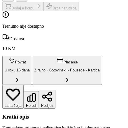
Dodaj u korpu
Brza narudžba
Trenutno nije dostupno
Dostava
10 KM
Povrat
Plaćanje
U roku
15
dana
Žiralno · Gotovinski · Pouzeće · Kartica
Lista želja
Poredi
Podijeli
Kratki opis
Kompaktan printer za naljepnice koji je brz i jednostavan za