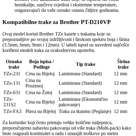
hemikalije, sunčevu svjetlost i ekstremne temperature,
osiguravajući da vaše oznake ostanu čitljive godinama.
Kompatibilne trake za Brother PT-D210VP
Ovaj model koristi Brother TZe kasete s trakama koje su
prepoznatljive po svojoj izdržljivosti i širokom spektru boja i širina
(3.5mm, 6mm, 9mm i 12mm). U tabeli ispod su navedeni najčešće
korišteni modeli traka za svakodnevnu upotrebu.
Oznaka
Boja ispisa /
Širina
Tip trake
trake
Podloge
trake
TZe-231
Crna na Bijeloj
Laminirana (Standard)
12 mm
Crna na
TZe-131
Laminirana (Standard)
12 mm
Prozirnoj
TZe-631
Crna na Žutoj
Laminirana (Standard)
12 mm
TZe-
Laminirana (Ekonomično
Crna na Bijeloj
12 mm
231S2
pakovanje)
TZe-FA3
Plava na Bijeloj
Traka za tkaninu (Peglanje)
12 mm
Za korisnike koji često printaju velike količine naljepnica,
preporučujemo nabavku pakovanja od više traka (Multi-pack) kako
biste osigurali kontinuitet u radu i smanjili troškove po metru