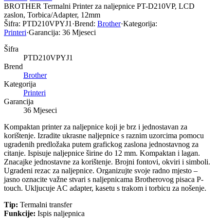
BROTHER Termalni Printer za naljepnice PT-D210VP, LCD
zaslon, Torbica/Adapter, 12mm
Šifra:
PTD210VPYJ1
·
Brend:
Brother
·
Kategorija:
Printeri
·
Garancija:
36 Mjeseci
Šifra
PTD210VPYJ1
Brend
Brother
Kategorija
Printeri
Garancija
36 Mjeseci
Kompaktan printer za naljepnice koji je brz i jednostavan za
korištenje. Izradite ukrasne naljepnice s raznim uzorcima pomocu
ugradenih predložaka putem grafickog zaslona jednostavnog za
citanje. Ispisuje naljepnice širine do 12 mm. Kompaktan i lagan.
Znacajke jednostavne za korištenje. Brojni fontovi, okviri i simboli.
Ugradeni rezac za naljepnice. Organizujte svoje radno mjesto –
jasno oznacite važne stvari s naljepnicama Brotherovog pisaca P-
touch. Ukljucuje AC adapter, kasetu s trakom i torbicu za nošenje.
Tip:
Termalni transfer
Funkcije:
Ispis naljepnica