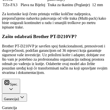
TZe-FA3
Plava na Bijeloj
Traka za tkaninu (Peglanje)
12 mm
Za korisnike koji često printaju velike količine naljepnica,
preporučujemo nabavku pakovanja od više traka (Multi-pack) kako
biste osigurali kontinuitet u radu i smanjili troškove po metru
ispisane trake.
Zašto odabrati Brother PT-D210VP?
Brother PT-D210VP je savršen spoj funkcionalnosti, prenosivosti i
dugovječnosti, podržan garancijom od 36 mjeseci koja garantuje
sigurnost vaše investicije. Uz priloženi kofer i adapter, dobijate sve
što vam je potrebno za profesionalnu organizaciju radnog prostora
odmah po vađenju iz kutije. Odaberite ovaj model ako želite
pouzdan uređaj koji će transformisati način na koji upravljate svojim
stvarima i dokumentacijom.
Spec.
Garancija
1
Garancija