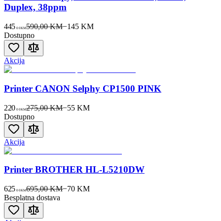
Duplex, 38ppm
445
590,00 KM
−
145
KM
00
KM
Dostupno
Akcija
Printer CANON Selphy CP1500 PINK
220
275,00 KM
−
55
KM
00
KM
Dostupno
Akcija
Printer BROTHER HL-L5210DW
625
695,00 KM
−
70
KM
00
KM
Besplatna dostava