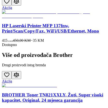
Akcija
HP Laserski Printer MFP 137fnw,
Print/Scan/Copy/Fax, WiFi/USB/Ethernet, Mono
415
450,00 KM
−
35
KM
00
KM
Dostupno
Više od proizvođača
Brother
Drugi proizvodi istog brenda
Akcija
BROTHER Toner TN821XXLY, Žuti, Super visoki
kapacitet, Original, 24 mjeseca garancija