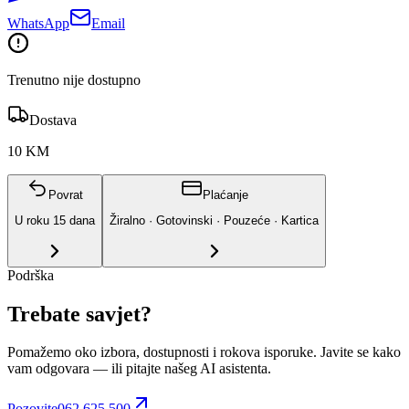
WhatsApp
Email
Trenutno nije dostupno
Dostava
10 KM
Povrat
Plaćanje
U roku
15
dana
Žiralno · Gotovinski · Pouzeće · Kartica
Podrška
Trebate savjet?
Pomažemo oko izbora, dostupnosti i rokova isporuke. Javite se kako
vam odgovara
— ili pitajte našeg AI asistenta.
Pozovite
062 625 500