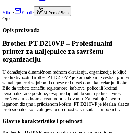
Viber
·
Email
·
AI Pomoć
Beta
Opis
Opis proizvoda
Brother PT-D210VP – Profesionalni
printer za naljepnice za savršenu
organizaciju
U današnjem dinamičnom radnom okruženju, organizacija je ključ
produktivnosti. Brother PT-D210VP je kompaktan i svestran printer
za naljepnice dizajniran da unese red u vaš dom, kancelariju ili obrt.
Bilo da trebate označiti registratore, kablove, police ili kreirati
personalizirane poklone, ovaj uređaj nudi brzinu i jednostavnost
korištenja u jednom elegantnom pakovanju. Zahvaljujući svom
laganom dizajnu i priloženom koferu, PT-D210VP je idealan alat za
profesionalce koji zahtijevaju urednost čak i kada su u pokretu.
Glavne karakteristike i prednosti
Brother PT-D210VP nije samo običan uređaj za ispis; to je