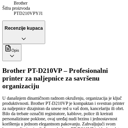
Brother
Šifra proizvoda
PTD210VPYJ1
Recenzije kupaca
Opis
Brother PT-D210VP – Profesionalni
printer za naljepnice za savršenu
organizaciju
U današnjem dinamičnom radnom okruženju, organizacija je ključ
produktivnosti. Brother PT-D210VP je kompaktan i svestran printer
za naljepnice dizajniran da unese red u vaš dom, kancelariju ili obrt.
Bilo da trebate označiti registratore, kablove, police ili kreirati
personalizirane poklone, ovaj uređaj nudi brzinu i jednostavnost
korištenja u jednom elegantnom pakovanju. Zahvaljujući svom