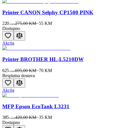
Printer CANON Selphy CP1500 PINK
220
275,00 KM
−
55
KM
00
KM
Dostupno
Akcija
Printer BROTHER HL-L5210DW
625
695,00 KM
−
70
KM
00
KM
Besplatna dostava
Akcija
MFP Epson EcoTank L3231
385
420,00 KM
−
35
KM
00
KM
Dostupno