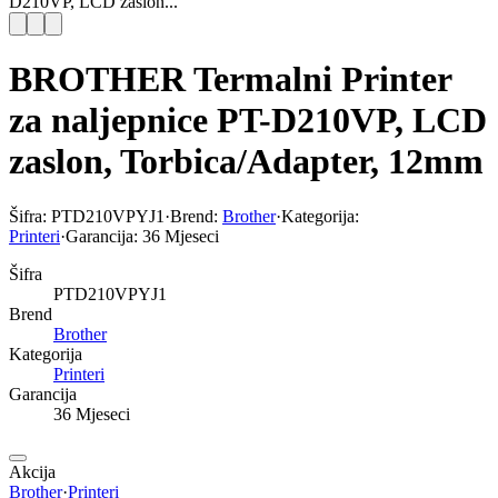
D210VP, LCD zaslon...
BROTHER Termalni Printer
za naljepnice PT-D210VP, LCD
zaslon, Torbica/Adapter, 12mm
Šifra:
PTD210VPYJ1
·
Brend:
Brother
·
Kategorija:
Printeri
·
Garancija:
36 Mjeseci
Šifra
PTD210VPYJ1
Brend
Brother
Kategorija
Printeri
Garancija
36 Mjeseci
Akcija
Brother
·
Printeri