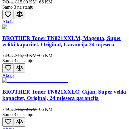
749
815,00 KM
−
66
KM
00
KM
Samo 3 na stanju
Akcija
BROTHER Toner TN821XXLM, Magenta, Super
veliki kapacitet, Original, Garancija 24 mjeseca
749
815,00 KM
−
66
KM
00
KM
Samo 3 na stanju
Akcija
BROTHER Toner TN821XXLC, Cijan, Super veliki
kapacitet, Original, 24 mjeseca garancija
749
815,00 KM
−
66
KM
00
KM
Samo 3 na stanju