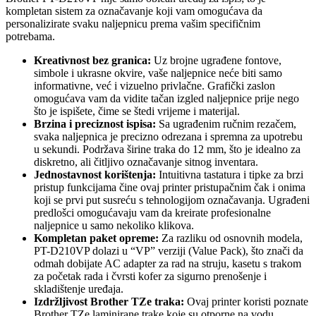
kompletan sistem za označavanje koji vam omogućava da
personalizirate svaku naljepnicu prema vašim specifičnim
potrebama.
Kreativnost bez granica:
Uz brojne ugrađene fontove,
simbole i ukrasne okvire, vaše naljepnice neće biti samo
informativne, već i vizuelno privlačne. Grafički zaslon
omogućava vam da vidite tačan izgled naljepnice prije nego
što je ispišete, čime se štedi vrijeme i materijal.
Brzina i preciznost ispisa:
Sa ugrađenim ručnim rezačem,
svaka naljepnica je precizno odrezana i spremna za upotrebu
u sekundi. Podržava širine traka do 12 mm, što je idealno za
diskretno, ali čitljivo označavanje sitnog inventara.
Jednostavnost korištenja:
Intuitivna tastatura i tipke za brzi
pristup funkcijama čine ovaj printer pristupačnim čak i onima
koji se prvi put susreću s tehnologijom označavanja. Ugrađeni
predlošci omogućavaju vam da kreirate profesionalne
naljepnice u samo nekoliko klikova.
Kompletan paket opreme:
Za razliku od osnovnih modela,
PT-D210VP dolazi u “VP” verziji (Value Pack), što znači da
odmah dobijate AC adapter za rad na struju, kasetu s trakom
za početak rada i čvrsti kofer za sigurno prenošenje i
skladištenje uređaja.
Izdržljivost Brother TZe traka:
Ovaj printer koristi poznate
Brother TZe laminirane trake koje su otporne na vodu,