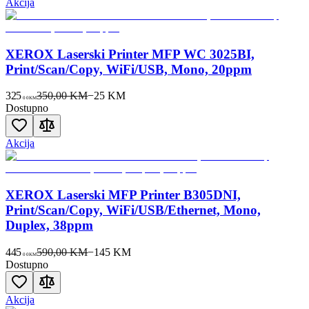
Akcija
XEROX Laserski Printer MFP WC 3025BI,
Print/Scan/Copy, WiFi/USB, Mono, 20ppm
325
350,00 KM
−
25
KM
00
KM
Dostupno
Akcija
XEROX Laserski MFP Printer B305DNI,
Print/Scan/Copy, WiFi/USB/Ethernet, Mono,
Duplex, 38ppm
445
590,00 KM
−
145
KM
00
KM
Dostupno
Akcija