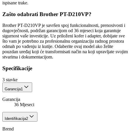
ispisane trake.
Zašto odabrati Brother PT-D210VP?
Brother PT-D210VP je savršen spoj funkcionalnosti, prenosivosti i
dugovječnosti, podržan garancijom od 36 mjeseci koja garantuje
sigurnost vaše investicije. Uz priloženi kofer i adapter, dobijate sve
što vam je potrebno za profesionalnu organizaciju radnog prostora
odmah po vađenju iz kutije. Odaberite ovaj model ako želite
pouzdan uređaj koji će transformisati način na koji upravljate svojim
stvarima i dokumentacijom.
Specifikacije
3
stavke
Garancija
1
Garancija
36 Mjeseci
Identifikacija
2
Brend