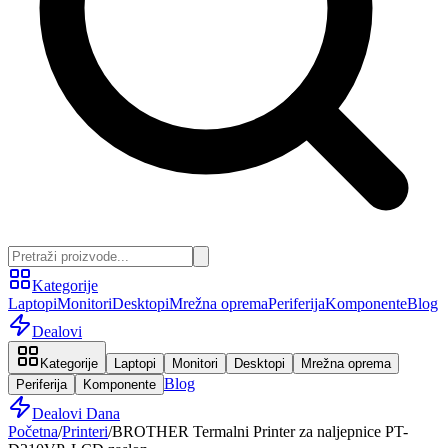
Kategorije
Laptopi
Monitori
Desktopi
Mrežna oprema
Periferija
Komponente
Blog
Dealovi
Kategorije
Laptopi
Monitori
Desktopi
Mrežna oprema
Blog
Periferija
Komponente
Dealovi Dana
Početna
/
Printeri
/
BROTHER Termalni Printer za naljepnice PT-