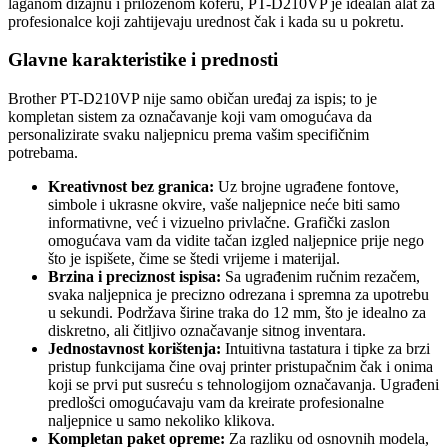
laganom dizajnu i priloženom koferu, PT-D210VP je idealan alat za
profesionalce koji zahtijevaju urednost čak i kada su u pokretu.
Glavne karakteristike i prednosti
Brother PT-D210VP nije samo običan uređaj za ispis; to je
kompletan sistem za označavanje koji vam omogućava da
personalizirate svaku naljepnicu prema vašim specifičnim
potrebama.
Kreativnost bez granica:
Uz brojne ugrađene fontove,
simbole i ukrasne okvire, vaše naljepnice neće biti samo
informativne, već i vizuelno privlačne. Grafički zaslon
omogućava vam da vidite tačan izgled naljepnice prije nego
što je ispišete, čime se štedi vrijeme i materijal.
Brzina i preciznost ispisa:
Sa ugrađenim ručnim rezačem,
svaka naljepnica je precizno odrezana i spremna za upotrebu
u sekundi. Podržava širine traka do 12 mm, što je idealno za
diskretno, ali čitljivo označavanje sitnog inventara.
Jednostavnost korištenja:
Intuitivna tastatura i tipke za brzi
pristup funkcijama čine ovaj printer pristupačnim čak i onima
koji se prvi put susreću s tehnologijom označavanja. Ugrađeni
predlošci omogućavaju vam da kreirate profesionalne
naljepnice u samo nekoliko klikova.
Kompletan paket opreme:
Za razliku od osnovnih modela,