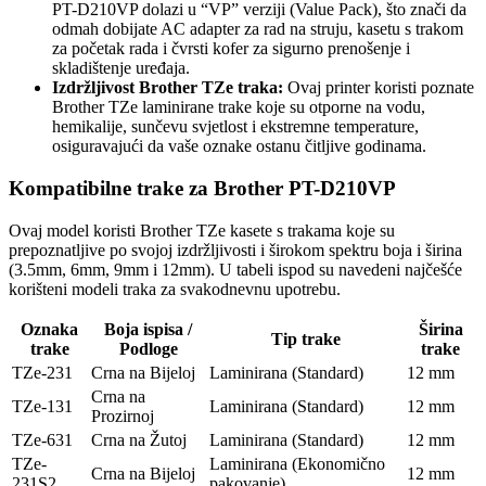
PT-D210VP dolazi u “VP” verziji (Value Pack), što znači da
odmah dobijate AC adapter za rad na struju, kasetu s trakom
za početak rada i čvrsti kofer za sigurno prenošenje i
skladištenje uređaja.
Izdržljivost Brother TZe traka:
Ovaj printer koristi poznate
Brother TZe laminirane trake koje su otporne na vodu,
hemikalije, sunčevu svjetlost i ekstremne temperature,
osiguravajući da vaše oznake ostanu čitljive godinama.
Kompatibilne trake za Brother PT-D210VP
Ovaj model koristi Brother TZe kasete s trakama koje su
prepoznatljive po svojoj izdržljivosti i širokom spektru boja i širina
(3.5mm, 6mm, 9mm i 12mm). U tabeli ispod su navedeni najčešće
korišteni modeli traka za svakodnevnu upotrebu.
Oznaka
Boja ispisa /
Širina
Tip trake
trake
Podloge
trake
TZe-231
Crna na Bijeloj
Laminirana (Standard)
12 mm
Crna na
TZe-131
Laminirana (Standard)
12 mm
Prozirnoj
TZe-631
Crna na Žutoj
Laminirana (Standard)
12 mm
TZe-
Laminirana (Ekonomično
Crna na Bijeloj
12 mm
231S2
pakovanje)