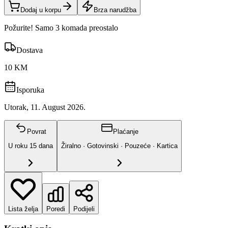
Dodaj u korpu
Brza narudžba
Požurite! Samo 3 komada preostalo
Dostava
10 KM
Isporuka
Utorak, 11. August 2026.
Povrat
Plaćanje
U roku
15
dana
Žiralno · Gotovinski · Pouzeće · Kartica
Lista želja
Poredi
Podijeli