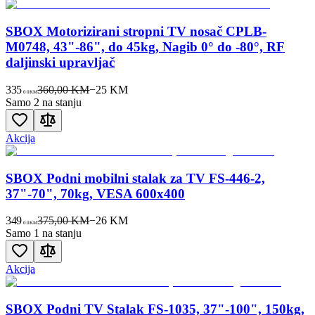
SBOX Motorizirani stropni TV nosač CPLB-
M0748, 43"-86", do 45kg, Nagib 0° do -80°, RF
daljinski upravljač
335
360,00 KM
−
25
KM
00
KM
Samo 2 na stanju
Akcija
SBOX Podni mobilni stalak za TV FS-446-2,
37"-70", 70kg, VESA 600x400
349
375,00 KM
−
26
KM
00
KM
Samo 1 na stanju
Akcija
SBOX Podni TV Stalak FS-1035, 37"-100", 150kg,