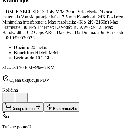
Kratki opis
HDMI KABEL SBOX 1.4v M/M 20m Vrlo visoka čistoća
materijala Vanjski promjer kabla 7.5 mm Konektori: 24K Pozlaćeni
Minimalna interferencija Max rezolucija: 4K x 2K (2160p) Max
Framerate: 30 FPS Ethernet: DaVodič: BCAWG:24+28 Max
Bandwidth: 10.2 Gbps ARC: Da CEC: Da Duljina: 20m Bar Code
: 0616320530525
Duzina:
20 metara
Konektor:
HDMI M/M
Brzina:
do 10.2 Gbps
81
86,50 KM
−
6
%
−
6
KM
00
KM
Cijena uključuje PDV
Količina
1
Dodaj u korpu
Brza narudžba
Trebate pomoć?