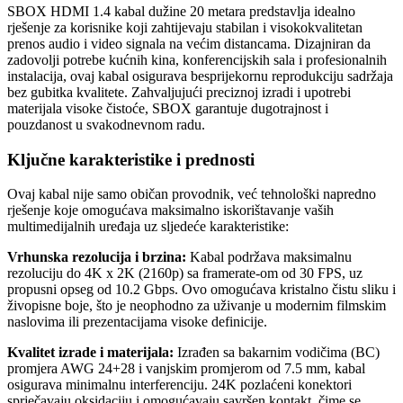
SBOX HDMI 1.4 kabal dužine 20 metara predstavlja idealno
rješenje za korisnike koji zahtijevaju stabilan i visokokvalitetan
prenos audio i video signala na većim distancama. Dizajniran da
zadovolji potrebe kućnih kina, konferencijskih sala i profesionalnih
instalacija, ovaj kabal osigurava besprijekornu reprodukciju sadržaja
bez gubitka kvalitete. Zahvaljujući preciznoj izradi i upotrebi
materijala visoke čistoće, SBOX garantuje dugotrajnost i
pouzdanost u svakodnevnom radu.
Ključne karakteristike i prednosti
Ovaj kabal nije samo običan provodnik, već tehnološki napredno
rješenje koje omogućava maksimalno iskorištavanje vaših
multimedijalnih uređaja uz sljedeće karakteristike:
Vrhunska rezolucija i brzina:
Kabal podržava maksimalnu
rezoluciju do 4K x 2K (2160p) sa framerate-om od 30 FPS, uz
propusni opseg od 10.2 Gbps. Ovo omogućava kristalno čistu sliku i
živopisne boje, što je neophodno za uživanje u modernim filmskim
naslovima ili prezentacijama visoke definicije.
Kvalitet izrade i materijala:
Izrađen sa bakarnim vodičima (BC)
promjera AWG 24+28 i vanjskim promjerom od 7.5 mm, kabal
osigurava minimalnu interferenciju. 24K pozlaćeni konektori
sprječavaju oksidaciju i omogućavaju savršen kontakt, čime se