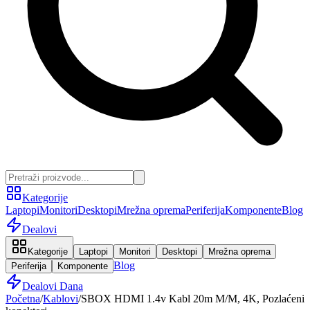
Kategorije
Laptopi
Monitori
Desktopi
Mrežna oprema
Periferija
Komponente
Blog
Dealovi
Kategorije
Laptopi
Monitori
Desktopi
Mrežna oprema
Blog
Periferija
Komponente
Dealovi Dana
Početna
/
Kablovi
/
SBOX HDMI 1.4v Kabl 20m M/M, 4K, Pozlaćeni