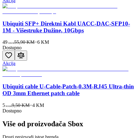
Akcija
Ubiquiti SFP+ Direktni Kabl UACC-DAC-SFP10-
1M - Višestruke Dužine, 10Gbps
49
55,90 KM
−
6
KM
50
KM
Dostupno
Akcija
Ubiquiti cable U-Cable-Patch-0.3M-RJ45 Ultra-thin
OD 3mm Ethernet patch cable
5
9,50 KM
−
4
KM
90
KM
Dostupno
Više od proizvođača
Sbox
Drugi proizvodi istog brenda