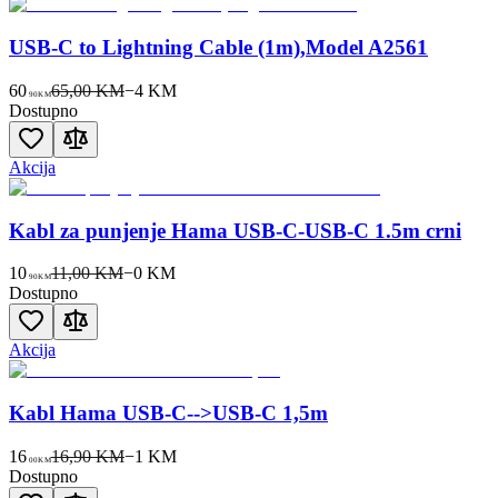
USB-C to Lightning Cable (1m),Model A2561
60
65,00 KM
−
4
KM
90
KM
Dostupno
Akcija
Kabl za punjenje Hama USB-C-USB-C 1.5m crni
10
11,00 KM
−
0
KM
90
KM
Dostupno
Akcija
Kabl Hama USB-C-->USB-C 1,5m
16
16,90 KM
−
1
KM
00
KM
Dostupno