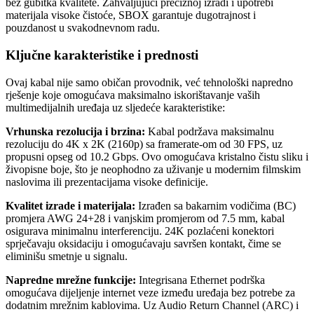
bez gubitka kvalitete. Zahvaljujući preciznoj izradi i upotrebi
materijala visoke čistoće, SBOX garantuje dugotrajnost i
pouzdanost u svakodnevnom radu.
Ključne karakteristike i prednosti
Ovaj kabal nije samo običan provodnik, već tehnološki napredno
rješenje koje omogućava maksimalno iskorištavanje vaših
multimedijalnih uređaja uz sljedeće karakteristike:
Vrhunska rezolucija i brzina:
Kabal podržava maksimalnu
rezoluciju do 4K x 2K (2160p) sa framerate-om od 30 FPS, uz
propusni opseg od 10.2 Gbps. Ovo omogućava kristalno čistu sliku i
živopisne boje, što je neophodno za uživanje u modernim filmskim
naslovima ili prezentacijama visoke definicije.
Kvalitet izrade i materijala:
Izrađen sa bakarnim vodičima (BC)
promjera AWG 24+28 i vanjskim promjerom od 7.5 mm, kabal
osigurava minimalnu interferenciju. 24K pozlaćeni konektori
sprječavaju oksidaciju i omogućavaju savršen kontakt, čime se
eliminišu smetnje u signalu.
Napredne mrežne funkcije:
Integrisana Ethernet podrška
omogućava dijeljenje internet veze između uređaja bez potrebe za
dodatnim mrežnim kablovima. Uz Audio Return Channel (ARC) i