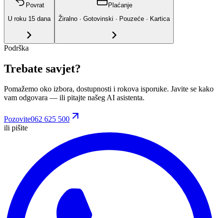
Povrat
Plaćanje
U roku
15
dana
Žiralno · Gotovinski · Pouzeće · Kartica
Podrška
Trebate savjet?
Pomažemo oko izbora, dostupnosti i rokova isporuke. Javite se kako
vam odgovara
— ili pitajte našeg AI asistenta.
Pozovite
062 625 500
ili pišite