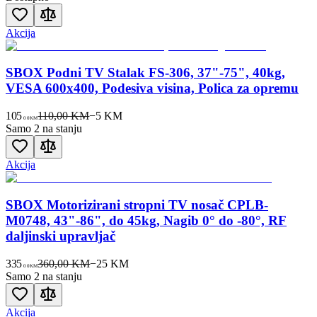
Akcija
SBOX Podni TV Stalak FS-306, 37"-75", 40kg,
VESA 600x400, Podesiva visina, Polica za opremu
105
110,00 KM
−
5
KM
00
KM
Samo 2 na stanju
Akcija
SBOX Motorizirani stropni TV nosač CPLB-
M0748, 43"-86", do 45kg, Nagib 0° do -80°, RF
daljinski upravljač
335
360,00 KM
−
25
KM
00
KM
Samo 2 na stanju
Akcija