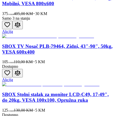
Mobilni, VESA 800x600
375
405,00 KM
−
30
KM
00
KM
Samo 3 na stanju
Akcija
SBOX TV Nosač PLB-79464, Zidni, 43"-90", 50kg,
VESA 600x400
105
110,00 KM
−
5
KM
00
KM
Dostupno
Akcija
SBOX Stolni stalak za monitor LCD-C49, 17-49",
do 20kg, VESA 100x100, Opružna ruka
125
130,00 KM
−
5
KM
00
KM
Dostupno