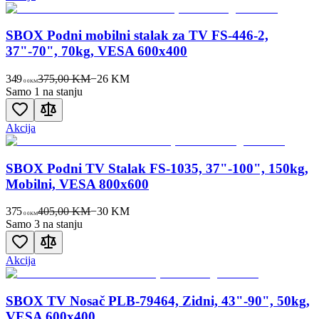
SBOX Podni mobilni stalak za TV FS-446-2,
37"-70", 70kg, VESA 600x400
349
375,00 KM
−
26
KM
00
KM
Samo 1 na stanju
Akcija
SBOX Podni TV Stalak FS-1035, 37"-100", 150kg,
Mobilni, VESA 800x600
375
405,00 KM
−
30
KM
00
KM
Samo 3 na stanju
Akcija
SBOX TV Nosač PLB-79464, Zidni, 43"-90", 50kg,
VESA 600x400