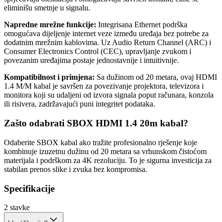
eliminišu smetnje u signalu.
Napredne mrežne funkcije:
Integrisana Ethernet podrška
omogućava dijeljenje internet veze između uređaja bez potrebe za
dodatnim mrežnim kablovima. Uz Audio Return Channel (ARC) i
Consumer Electronics Control (CEC), upravljanje zvukom i
povezanim uređajima postaje jednostavnije i intuitivnije.
Kompatibilnost i primjena:
Sa dužinom od 20 metara, ovaj HDMI
1.4 M/M kabal je savršen za povezivanje projektora, televizora i
monitora koji su udaljeni od izvora signala poput računara, konzola
ili risivera, zadržavajući puni integritet podataka.
Zašto odabrati SBOX HDMI 1.4 20m kabal?
Odaberite SBOX kabal ako tražite profesionalno rješenje koje
kombinuje izuzetnu dužinu od 20 metara sa vrhunskom čistoćom
materijala i podrškom za 4K rezoluciju. To je sigurna investicija za
stabilan prenos slike i zvuka bez kompromisa.
Specifikacije
2
stavke