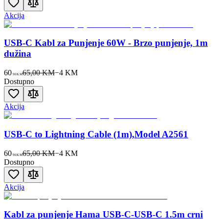
Akcija
USB-C Kabl za Punjenje 60W - Brzo punjenje, 1m
dužina
60
65,00 KM
−
4
KM
90
KM
Dostupno
Akcija
USB-C to Lightning Cable (1m),Model A2561
60
65,00 KM
−
4
KM
90
KM
Dostupno
Akcija
Kabl za punjenje Hama USB-C-USB-C 1.5m crni