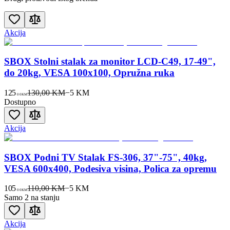
Akcija
SBOX Stolni stalak za monitor LCD-C49, 17-49",
do 20kg, VESA 100x100, Opružna ruka
125
130,00 KM
−
5
KM
00
KM
Dostupno
Akcija
SBOX Podni TV Stalak FS-306, 37"-75", 40kg,
VESA 600x400, Podesiva visina, Polica za opremu
105
110,00 KM
−
5
KM
00
KM
Samo 2 na stanju
Akcija