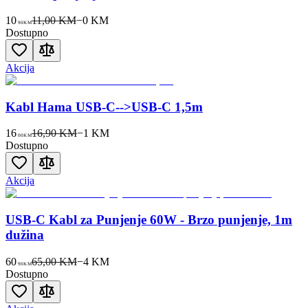
10
11,00 KM
−
0
KM
90
KM
Dostupno
Akcija
Kabl Hama USB-C-->USB-C 1,5m
16
16,90 KM
−
1
KM
00
KM
Dostupno
Akcija
USB-C Kabl za Punjenje 60W - Brzo punjenje, 1m
dužina
60
65,00 KM
−
4
KM
90
KM
Dostupno