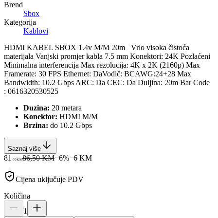
Brend
Sbox
Kategorija
Kablovi
HDMI KABEL SBOX 1.4v M/M 20m Vrlo visoka čistoća
materijala Vanjski promjer kabla 7.5 mm Konektori: 24K Pozlaćeni
Minimalna interferencija Max rezolucija: 4K x 2K (2160p) Max
Framerate: 30 FPS Ethernet: DaVodič: BCAWG:24+28 Max
Bandwidth: 10.2 Gbps ARC: Da CEC: Da Duljina: 20m Bar Code
: 0616320530525
Duzina:
20 metara
Konektor:
HDMI M/M
Brzina:
do 10.2 Gbps
Saznaj više
81
86,50 KM
−
6
%
−
6
KM
00
KM
Cijena uključuje PDV
Količina
1