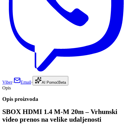
Viber
·
Email
·
AI Pomoć
Beta
Opis
Opis proizvoda
SBOX HDMI 1.4 M-M 20m – Vrhunski
video prenos na velike udaljenosti