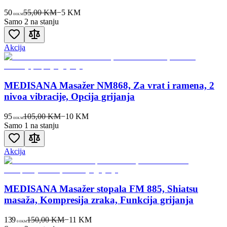
50
55,00 KM
−
5
KM
00
KM
Samo 2 na stanju
Akcija
MEDISANA Masažer NM868, Za vrat i ramena, 2
nivoa vibracije, Opcija grijanja
95
105,00 KM
−
10
KM
00
KM
Samo 1 na stanju
Akcija
MEDISANA Masažer stopala FM 885, Shiatsu
masaža, Kompresija zraka, Funkcija grijanja
139
150,00 KM
−
11
KM
00
KM