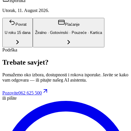
Isporuka
Utorak, 11. August 2026.
Povrat
Plaćanje
U roku
15
dana
Žiralno · Gotovinski · Pouzeće · Kartica
Podrška
Trebate savjet?
Pomažemo oko izbora, dostupnosti i rokova isporuke. Javite se kako
vam odgovara
— ili pitajte našeg AI asistenta.
Pozovite
062 625 500
ili pišite