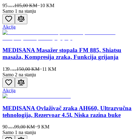
95
105,00 KM
−
10
KM
00
KM
Samo 1 na stanju
Akcija
MEDISANA Masažer stopala FM 885, Shiatsu
masaža, Kompresija zraka, Funkcija grijanja
139
150,00 KM
−
11
KM
00
KM
Samo 2 na stanju
Akcija
MEDISANA Ovlaživač zraka AH660, Ultrazvučna
tehnologija, Rezervoar 4.5l, Niska razina buke
90
99,00 KM
−
9
KM
00
KM
Samo 1 na stanju