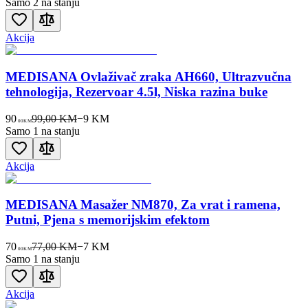
Samo 2 na stanju
Akcija
MEDISANA Ovlaživač zraka AH660, Ultrazvučna
tehnologija, Rezervoar 4.5l, Niska razina buke
90
99,00 KM
−
9
KM
00
KM
Samo 1 na stanju
Akcija
MEDISANA Masažer NM870, Za vrat i ramena,
Putni, Pjena s memorijskim efektom
70
77,00 KM
−
7
KM
00
KM
Samo 1 na stanju
Akcija