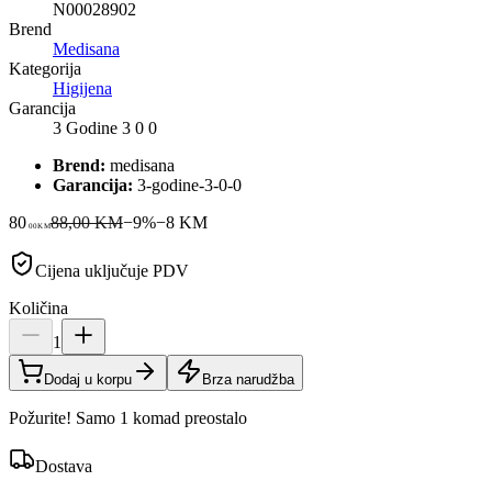
N00028902
Brend
Medisana
Kategorija
Higijena
Garancija
3 Godine 3 0 0
Brend:
medisana
Garancija:
3-godine-3-0-0
80
88,00 KM
−
9
%
−
8
KM
00
KM
Cijena uključuje PDV
Količina
1
Dodaj u korpu
Brza narudžba
Požurite! Samo 1 komad preostalo
Dostava