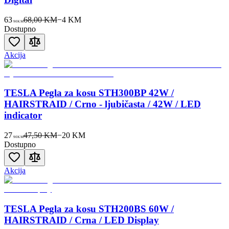
63
68,00 KM
−
4
KM
90
KM
Dostupno
Akcija
TESLA Pegla za kosu STH300BP 42W /
HAIRSTRAID / Crno - ljubičasta / 42W / LED
indicator
27
47,50 KM
−
20
KM
90
KM
Dostupno
Akcija
TESLA Pegla za kosu STH200BS 60W /
HAIRSTRAID / Crna / LED Display