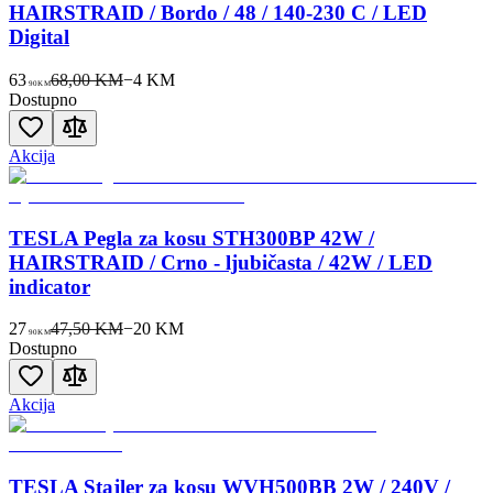
HAIRSTRAID / Bordo / 48 / 140-230 C / LED
Digital
63
68,00 KM
−
4
KM
90
KM
Dostupno
Akcija
TESLA Pegla za kosu STH300BP 42W /
HAIRSTRAID / Crno - ljubičasta / 42W / LED
indicator
27
47,50 KM
−
20
KM
90
KM
Dostupno
Akcija
TESLA Stajler za kosu WVH500BB 2W / 240V /