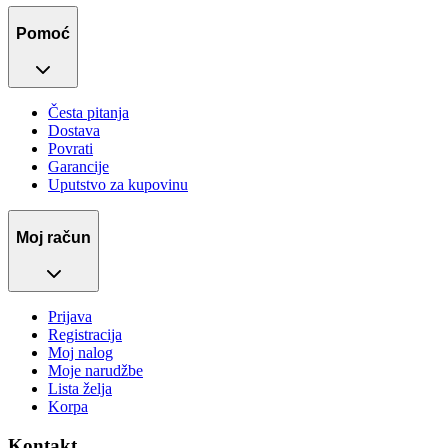
Pomoć
Česta pitanja
Dostava
Povrati
Garancije
Uputstvo za kupovinu
Moj račun
Prijava
Registracija
Moj nalog
Moje narudžbe
Lista želja
Korpa
Kontakt