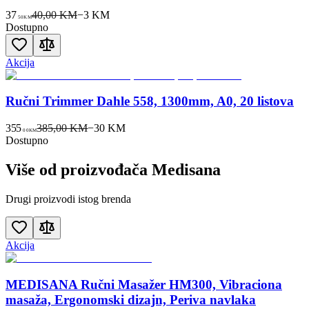
37
40,00 KM
−
3
KM
50
KM
Dostupno
Akcija
Ručni Trimmer Dahle 558, 1300mm, A0, 20 listova
355
385,00 KM
−
30
KM
00
KM
Dostupno
Više od proizvođača
Medisana
Drugi proizvodi istog brenda
Akcija
MEDISANA Ručni Masažer HM300, Vibraciona
masaža, Ergonomski dizajn, Periva navlaka