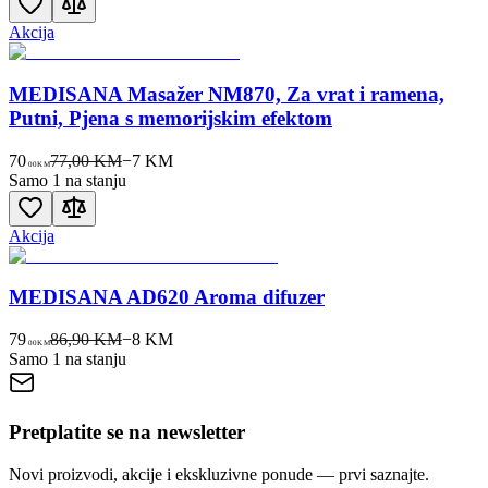
Akcija
MEDISANA Masažer NM870, Za vrat i ramena,
Putni, Pjena s memorijskim efektom
70
77,00 KM
−
7
KM
00
KM
Samo 1 na stanju
Akcija
MEDISANA AD620 Aroma difuzer
79
86,90 KM
−
8
KM
00
KM
Samo 1 na stanju
Pretplatite se na newsletter
Novi proizvodi, akcije i ekskluzivne ponude — prvi saznajte.