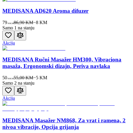
MEDISANA AD620 Aroma difuzer
79
86,90 KM
−
8
KM
00
KM
Samo 1 na stanju
Akcija
MEDISANA Ručni Masažer HM300, Vibraciona
masaža, Ergonomski dizajn, Periva navlaka
50
55,00 KM
−
5
KM
00
KM
Samo 2 na stanju
Akcija
MEDISANA Masažer NM868, Za vrat i ramena, 2
nivoa vibracije, Opcija grijanja