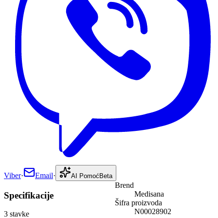
Viber
·
Email
·
AI Pomoć
Beta
Brend
Medisana
Specifikacije
Šifra proizvoda
N00028902
3
stavke