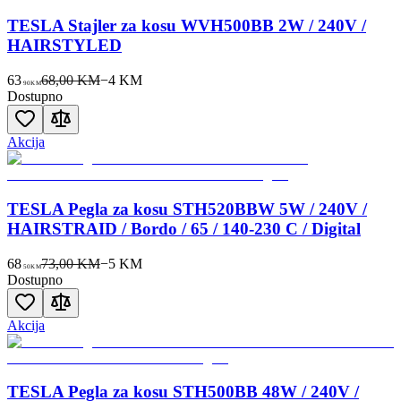
TESLA Stajler za kosu WVH500BB 2W / 240V /
HAIRSTYLED
63
68,00 KM
−
4
KM
90
KM
Dostupno
Akcija
TESLA Pegla za kosu STH520BBW 5W / 240V /
HAIRSTRAID / Bordo / 65 / 140-230 C / Digital
68
73,00 KM
−
5
KM
50
KM
Dostupno
Akcija
TESLA Pegla za kosu STH500BB 48W / 240V /