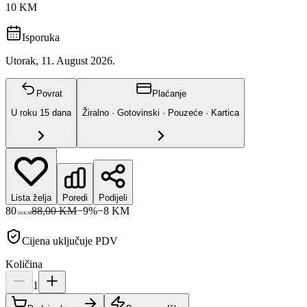
10 KM
Isporuka
Utorak, 11. August 2026.
Povrat
Plaćanje
U roku
15
dana
Žiralno · Gotovinski · Pouzeće · Kartica
Lista želja
Poredi
Podijeli
80
88,00 KM
−
9
%
−
8
KM
00
KM
Cijena uključuje PDV
Količina
1