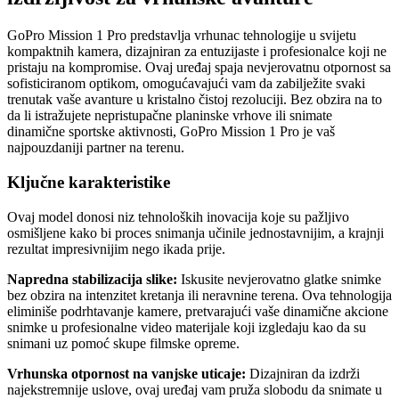
GoPro Mission 1 Pro predstavlja vrhunac tehnologije u svijetu
kompaktnih kamera, dizajniran za entuzijaste i profesionalce koji ne
pristaju na kompromise. Ovaj uređaj spaja nevjerovatnu otpornost sa
sofisticiranom optikom, omogućavajući vam da zabilježite svaki
trenutak vaše avanture u kristalno čistoj rezoluciji. Bez obzira na to
da li istražujete nepristupačne planinske vrhove ili snimate
dinamične sportske aktivnosti, GoPro Mission 1 Pro je vaš
najpouzdaniji partner na terenu.
Ključne karakteristike
Ovaj model donosi niz tehnoloških inovacija koje su pažljivo
osmišljene kako bi proces snimanja učinile jednostavnijim, a krajnji
rezultat impresivnijim nego ikada prije.
Napredna stabilizacija slike:
Iskusite nevjerovatno glatke snimke
bez obzira na intenzitet kretanja ili neravnine terena. Ova tehnologija
eliminiše podrhtavanje kamere, pretvarajući vaše dinamične akcione
snimke u profesionalne video materijale koji izgledaju kao da su
snimani uz pomoć skupe filmske opreme.
Vrhunska otpornost na vanjske uticaje:
Dizajniran da izdrži
najekstremnije uslove, ovaj uređaj vam pruža slobodu da snimate u