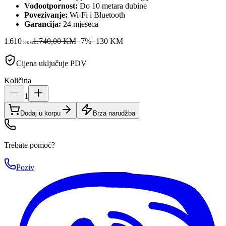
Vodootpornost:
Do 10 metara dubine
Povezivanje:
Wi-Fi i Bluetooth
Garancija:
24 mjeseca
1.610
1.740,00 KM
−
7
%
−
130
KM
00
KM
Cijena uključuje PDV
Količina
1
Dodaj u korpu
Brza narudžba
Trebate pomoć?
Poziv