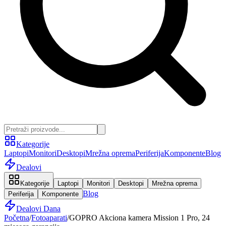
Kategorije
Laptopi
Monitori
Desktopi
Mrežna oprema
Periferija
Komponente
Blog
Dealovi
Kategorije
Laptopi
Monitori
Desktopi
Mrežna oprema
Blog
Periferija
Komponente
Dealovi Dana
Početna
/
Fotoaparati
/
GOPRO Akciona kamera Mission 1 Pro, 24