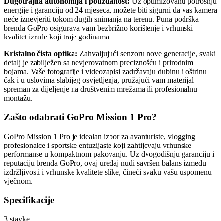
Dugotrajna autonomija i pouzdanost:
Uz optimizovanu potrošnju
energije i garanciju od 24 mjeseca, možete biti sigurni da vas kamera
neće iznevjeriti tokom dugih snimanja na terenu. Puna podrška
brenda GoPro osigurava vam bezbrižno korištenje i vrhunski
kvalitet izrade koji traje godinama.
Kristalno čista optika:
Zahvaljujući senzoru nove generacije, svaki
detalj je zabilježen sa nevjerovatnom preciznošću i prirodnim
bojama. Vaše fotografije i videozapisi zadržavaju dubinu i oštrinu
čak i u uslovima slabijeg osvjetljenja, pružajući vam materijal
spreman za dijeljenje na društvenim mrežama ili profesionalnu
montažu.
Zašto odabrati GoPro Mission 1 Pro?
GoPro Mission 1 Pro je idealan izbor za avanturiste, vlogging
profesionalce i sportske entuzijaste koji zahtijevaju vrhunske
performanse u kompaktnom pakovanju. Uz dvogodišnju garanciju i
reputaciju brenda GoPro, ovaj uređaj nudi savršen balans između
izdržljivosti i vrhunske kvalitete slike, čineći svaku vašu uspomenu
vječnom.
Specifikacije
3
stavke