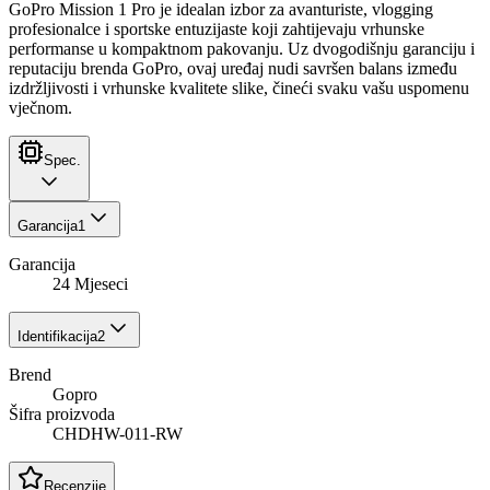
GoPro Mission 1 Pro je idealan izbor za avanturiste, vlogging
profesionalce i sportske entuzijaste koji zahtijevaju vrhunske
performanse u kompaktnom pakovanju. Uz dvogodišnju garanciju i
reputaciju brenda GoPro, ovaj uređaj nudi savršen balans između
izdržljivosti i vrhunske kvalitete slike, čineći svaku vašu uspomenu
vječnom.
Spec.
Garancija
1
Garancija
24 Mjeseci
Identifikacija
2
Brend
Gopro
Šifra proizvoda
CHDHW-011-RW
Recenzije