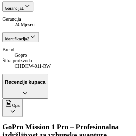
Garancija
1
Garancija
24 Mjeseci
Identifikacija
2
Brend
Gopro
Šifra proizvoda
CHDHW-011-RW
Recenzije kupaca
Opis
GoPro Mission 1 Pro – Profesionalna
izdržljivost za vrhunske avanture