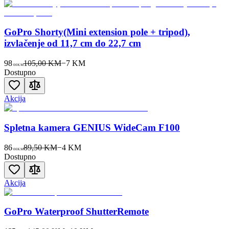
GoPro Shorty(Mini extension pole + tripod),
izvlačenje od 11,7 cm do 22,7 cm
98
105,00 KM
−
7
KM
00
KM
Dostupno
Akcija
Spletna kamera GENIUS WideCam F100
86
89,50 KM
−
4
KM
00
KM
Dostupno
Akcija
GoPro Waterproof ShutterRemote