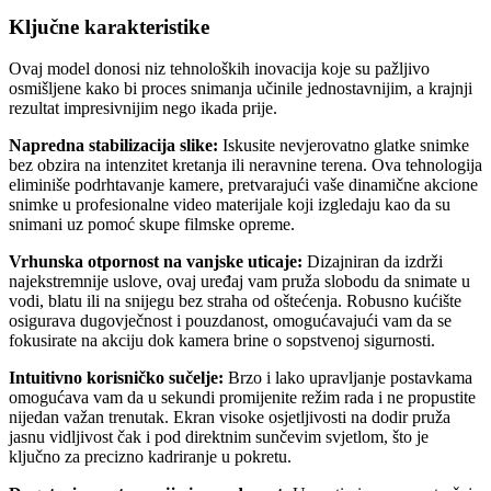
Ključne karakteristike
Ovaj model donosi niz tehnoloških inovacija koje su pažljivo
osmišljene kako bi proces snimanja učinile jednostavnijim, a krajnji
rezultat impresivnijim nego ikada prije.
Napredna stabilizacija slike:
Iskusite nevjerovatno glatke snimke
bez obzira na intenzitet kretanja ili neravnine terena. Ova tehnologija
eliminiše podrhtavanje kamere, pretvarajući vaše dinamične akcione
snimke u profesionalne video materijale koji izgledaju kao da su
snimani uz pomoć skupe filmske opreme.
Vrhunska otpornost na vanjske uticaje:
Dizajniran da izdrži
najekstremnije uslove, ovaj uređaj vam pruža slobodu da snimate u
vodi, blatu ili na snijegu bez straha od oštećenja. Robusno kućište
osigurava dugovječnost i pouzdanost, omogućavajući vam da se
fokusirate na akciju dok kamera brine o sopstvenoj sigurnosti.
Intuitivno korisničko sučelje:
Brzo i lako upravljanje postavkama
omogućava vam da u sekundi promijenite režim rada i ne propustite
nijedan važan trenutak. Ekran visoke osjetljivosti na dodir pruža
jasnu vidljivost čak i pod direktnim sunčevim svjetlom, što je
ključno za precizno kadriranje u pokretu.