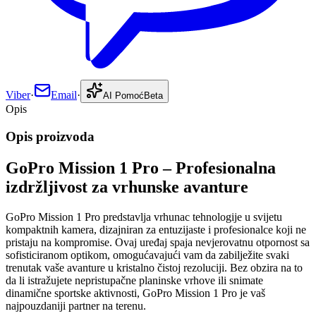
Viber
·
Email
·
AI Pomoć
Beta
Opis
Opis proizvoda
GoPro Mission 1 Pro – Profesionalna
izdržljivost za vrhunske avanture
GoPro Mission 1 Pro predstavlja vrhunac tehnologije u svijetu
kompaktnih kamera, dizajniran za entuzijaste i profesionalce koji ne
pristaju na kompromise. Ovaj uređaj spaja nevjerovatnu otpornost sa
sofisticiranom optikom, omogućavajući vam da zabilježite svaki
trenutak vaše avanture u kristalno čistoj rezoluciji. Bez obzira na to
da li istražujete nepristupačne planinske vrhove ili snimate
dinamične sportske aktivnosti, GoPro Mission 1 Pro je vaš
najpouzdaniji partner na terenu.