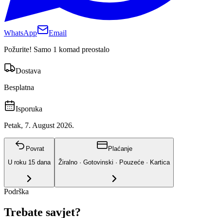
WhatsApp
Email
Požurite! Samo 1 komad preostalo
Dostava
Besplatna
Isporuka
Petak, 7. August 2026.
Povrat
Plaćanje
U roku
15
dana
Žiralno · Gotovinski · Pouzeće · Kartica
Podrška
Trebate savjet?