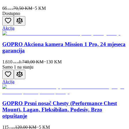
66
70,50 KM
−
5
KM
00
KM
Dostupno
Akcija
GOPRO Akciona kamera Mission 1 Pro, 24 mjeseca
garancija
1.610
1.740,00 KM
−
130
KM
00
KM
Samo 1 na stanju
Akcija
GOPRO Prsni nosač Chesty (Performance Chest
Mount), Lagan, Fleksibilan, Podesiv, Brzo
otpuštanje
115
120,00 KM
−
5
KM
00
KM