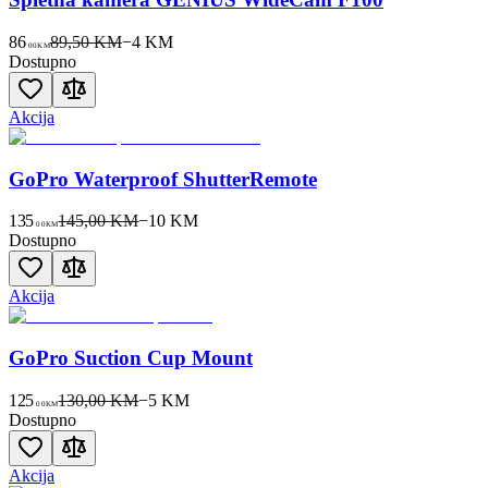
86
89,50 KM
−
4
KM
00
KM
Dostupno
Akcija
GoPro Waterproof ShutterRemote
135
145,00 KM
−
10
KM
00
KM
Dostupno
Akcija
GoPro Suction Cup Mount
125
130,00 KM
−
5
KM
00
KM
Dostupno
Akcija