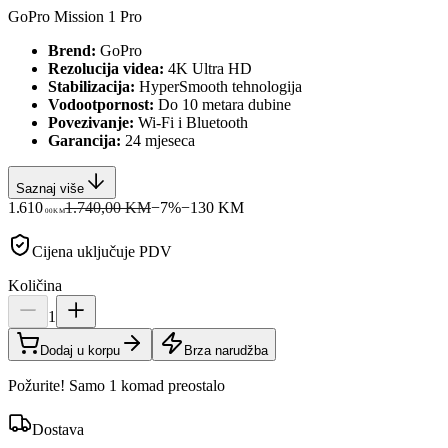
GoPro Mission 1 Pro
Brend:
GoPro
Rezolucija videa:
4K Ultra HD
Stabilizacija:
HyperSmooth tehnologija
Vodootpornost:
Do 10 metara dubine
Povezivanje:
Wi-Fi i Bluetooth
Garancija:
24 mjeseca
Saznaj više
1.610
1.740,00 KM
−
7
%
−
130
KM
00
KM
Cijena uključuje PDV
Količina
1
Dodaj u korpu
Brza narudžba
Požurite! Samo 1 komad preostalo
Dostava