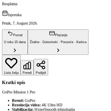
Besplatna
Isporuka
Petak, 7. August 2026.
Povrat
Plaćanje
U roku
15
dana
Žiralno · Gotovinski · Pouzeće · Kartica
Lista želja
Poredi
Podijeli
Kratki opis
GoPro Mission 1 Pro
Brend:
GoPro
Rezolucija videa:
4K Ultra HD
Stabilizacija:
HyperSmooth tehnologija