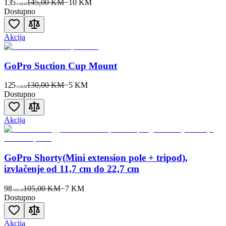
135
145,00 KM
−
10
KM
00
KM
Dostupno
Akcija
GoPro Suction Cup Mount
125
130,00 KM
−
5
KM
00
KM
Dostupno
Akcija
GoPro Shorty(Mini extension pole + tripod),
izvlačenje od 11,7 cm do 22,7 cm
98
105,00 KM
−
7
KM
00
KM
Dostupno
Akcija