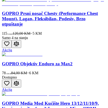
GOPRO Prsni nosač Chesty (Performance Chest
Mount), Lagan, Fleksibilan, Podesiv, Brzo
otpuštanje
115
120,00 KM
−
5
KM
00
KM
Samo 4 na stanju
Akcija
GOPRO Objektiv Enduro za Max2
78
84,00 KM
−
6
KM
50
KM
Dostupno
Akcija
GOPRO Media Mod Kućište Hero 13/12/11/10/9,