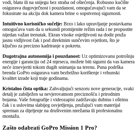
vodi, blatu ili na snijegu bez straha od oštećenja. Robusno kućište
osigurava dugovječnost i pouzdanost, omogućavajući vam da se
fokusirate na akciju dok kamera brine o sopstvenoj sigurnosti.
Intuitivno korisničko sučelje:
Brzo i lako upravljanje postavkama
omogućava vam da u sekundi promijenite režim rada i ne propustite
nijedan važan trenutak. Ekran visoke osjetljivosti na dodir pruža
jasnu vidljivost čak i pod direktnim sunčevim svjetlom, što je
ključno za precizno kadriranje u pokretu.
Dugotrajna autonomija i pouzdanost:
Uz optimizovanu potrošnju
energije i garanciju od 24 mjeseca, možete biti sigurni da vas kamera
neće iznevjeriti tokom dugih snimanja na terenu. Puna podrška
brenda GoPro osigurava vam bezbrižno korištenje i vrhunski
kvalitet izrade koji traje godinama.
Kristalno čista optika:
Zahvaljujući senzoru nove generacije, svaki
detalj je zabilježen sa nevjerovatnom preciznošću i prirodnim
bojama. Vaše fotografije i videozapisi zadržavaju dubinu i oštrinu
čak i u uslovima slabijeg osvjetljenja, pružajući vam materijal
spreman za dijeljenje na društvenim mrežama ili profesionalnu
montažu.
Zašto odabrati GoPro Mission 1 Pro?