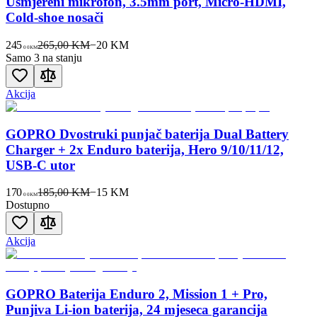
Usmjereni mikrofon, 3.5mm port, Micro-HDMI,
Cold-shoe nosači
245
265,00 KM
−
20
KM
00
KM
Samo 3 na stanju
Akcija
GOPRO Dvostruki punjač baterija Dual Battery
Charger + 2x Enduro baterija, Hero 9/10/11/12,
USB-C utor
170
185,00 KM
−
15
KM
00
KM
Dostupno
Akcija
GOPRO Baterija Enduro 2, Mission 1 + Pro,
Punjiva Li-ion baterija, 24 mjeseca garancija