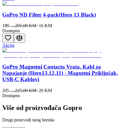
GoPro ND Filter 4-pack(Hero 13 Black)
189
205,00 KM
−
16
KM
00
KM
Dostupno
Akcija
GoPro Magnetni Contacto Vrata, Kabl za
Napajanje (Hero13,12,11) - Magnetni Priključak,
USB-C Kablovi
205
225,00 KM
−
20
KM
00
KM
Dostupno
Više od proizvođača
Gopro
Drugi proizvodi istog brenda