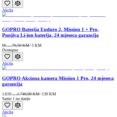
Akcija
GOPRO Baterija Enduro 2, Mission 1 + Pro,
Punjiva Li-ion baterija, 24 mjeseca garancija
66
70,50 KM
−
5
KM
00
KM
Dostupno
Akcija
GOPRO Akciona kamera Mission 1 Pro, 24 mjeseca
garancija
1.610
1.740,00 KM
−
130
KM
00
KM
Samo 1 na stanju
Akcija