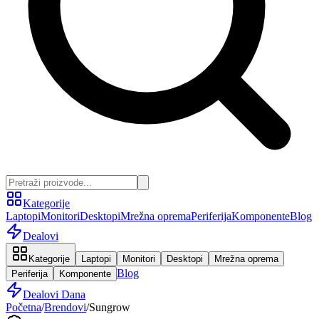
Kategorije
Laptopi
Monitori
Desktopi
Mrežna oprema
Periferija
Komponente
Blog
Dealovi
Kategorije
Laptopi
Monitori
Desktopi
Mrežna oprema
Blog
Periferija
Komponente
Dealovi Dana
Početna
/
Brendovi
/
Sungrow