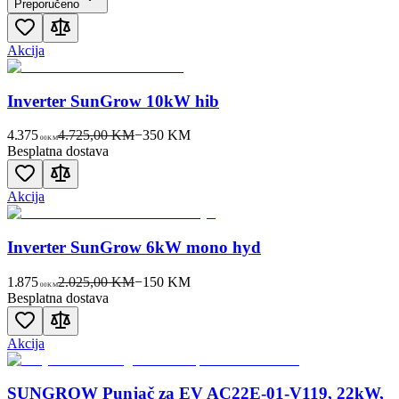
Preporučeno
Akcija
Inverter SunGrow 10kW hib
4.375
4.725,00 KM
−
350
KM
00
KM
Besplatna dostava
Akcija
Inverter SunGrow 6kW mono hyd
1.875
2.025,00 KM
−
150
KM
00
KM
Besplatna dostava
Akcija
SUNGROW Punjač za EV AC22E-01-V119, 22kW,