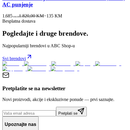
AC punjenje
1.685
1.820,00 KM
−
135
KM
00
KM
Besplatna dostava
Pogledajte i druge brendove.
Najpopularniji brendovi u ABC Shop-u
Svi brendovi
Pretplatite se na newsletter
Novi proizvodi, akcije i ekskluzivne ponude — prvi saznajte.
Pretplati se
Upoznajte nas