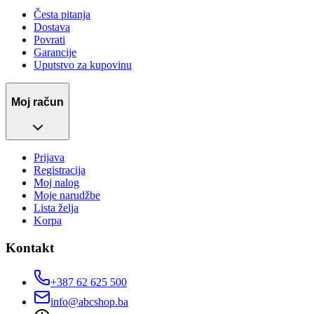
Česta pitanja
Dostava
Povrati
Garancije
Uputstvo za kupovinu
Moj račun
Prijava
Registracija
Moj nalog
Moje narudžbe
Lista želja
Korpa
Kontakt
+387 62 625 500
info@abcshop.ba