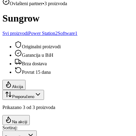
Ovlašteni partner
•
3
proizvoda
Sungrow
Svi proizvodi
Power Station
2
Software
1
Originalni proizvodi
Garancija u BiH
Brza dostava
Povrat 15 dana
Akcija
Preporučeno
Prikazano
3
od
3
proizvoda
Na akciji
Sortiraj: