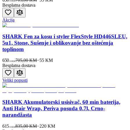
00
KM
Besplatna dostava
Akcija
SHARK Fen za kosu i styler FlexStyle HD446SLEU,
5u1, Stone, Sušenje i oblikovanje bez oštećenja
toplinom
650
705,00 KM
−
55
KM
00
KM
Besplatna dostava
Veliki popusti
SHARK Akumulatorski usisivač, 60 min baterija,
Anti Hair Wrap, Periva posuda 0.7l, Crno-
narandžasta
615
835,00 KM
−
220
KM
00
KM