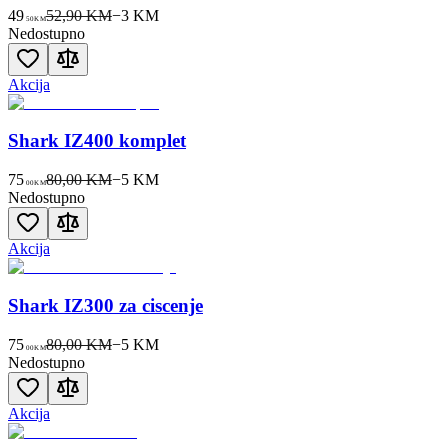
49
52,90 KM
−
3
KM
50
KM
Nedostupno
Akcija
Shark IZ400 komplet
75
80,00 KM
−
5
KM
00
KM
Nedostupno
Akcija
Shark IZ300 za ciscenje
75
80,00 KM
−
5
KM
00
KM
Nedostupno
Akcija