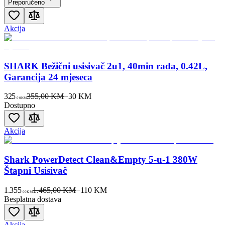
Preporučeno
Akcija
SHARK Bežični usisivač 2u1, 40min rada, 0.42L,
Garancija 24 mjeseca
325
355,00 KM
−
30
KM
00
KM
Dostupno
Akcija
Shark PowerDetect Clean&Empty 5-u-1 380W
Štapni Usisivač
1.355
1.465,00 KM
−
110
KM
00
KM
Besplatna dostava
Akcija