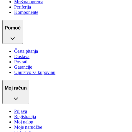
Mrežna oprema
Periferija
Komponente
Pomoć
Česta pitanja
Dostava
Povrati
Garancije
Uputstvo za kupovinu
Moj račun
Prijava
Registracija
Moj nalog
Moje narudžbe