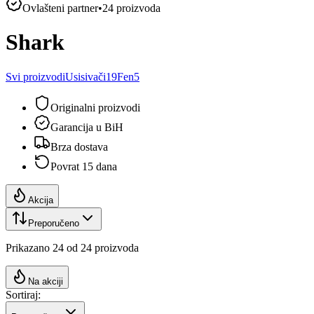
Ovlašteni partner
•
24
proizvoda
Shark
Svi proizvodi
Usisivači
19
Fen
5
Originalni proizvodi
Garancija u BiH
Brza dostava
Povrat 15 dana
Akcija
Preporučeno
Prikazano
24
od
24
proizvoda
Na akciji
Sortiraj: