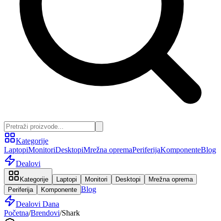
Kategorije
Laptopi
Monitori
Desktopi
Mrežna oprema
Periferija
Komponente
Blog
Dealovi
Kategorije
Laptopi
Monitori
Desktopi
Mrežna oprema
Blog
Periferija
Komponente
Dealovi Dana
Početna
/
Brendovi
/
Shark