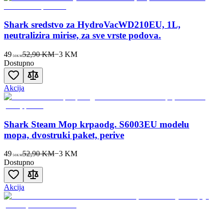
Shark sredstvo za HydroVacWD210EU, 1L,
neutralizira mirise, za sve vrste podova.
49
52,90 KM
−
3
KM
50
KM
Dostupno
Akcija
Shark Steam Mop krpaodg. S6003EU modelu
mopa, dvostruki paket, perive
49
52,90 KM
−
3
KM
50
KM
Dostupno
Akcija