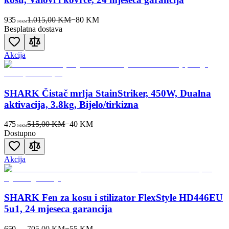
935
1.015,00 KM
−
80
KM
00
KM
Besplatna dostava
Akcija
SHARK Čistač mrlja StainStriker, 450W, Dualna
aktivacija, 3.8kg, Bijelo/tirkizna
475
515,00 KM
−
40
KM
00
KM
Dostupno
Akcija
SHARK Fen za kosu i stilizator FlexStyle HD446EU
5u1, 24 mjeseca garancija
650
705,00 KM
−
55
KM