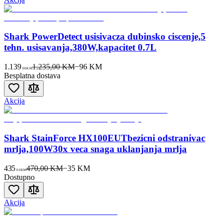
Shark PowerDetect usisivacza dubinsko ciscenje,5
tehn. usisavanja,380W,kapacitet 0.7L
1.139
1.235,00 KM
−
96
KM
00
KM
Besplatna dostava
Akcija
Shark StainForce HX100EUTbezicni odstranivac
mrlja,100W30x veca snaga uklanjanja mrlja
435
470,00 KM
−
35
KM
00
KM
Dostupno
Akcija