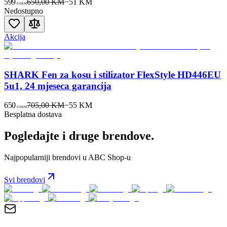
599
650,00 KM
−
51
KM
00
KM
Nedostupno
Akcija
SHARK Fen za kosu i stilizator FlexStyle HD446EU
5u1, 24 mjeseca garancija
650
705,00 KM
−
55
KM
00
KM
Besplatna dostava
Pogledajte i druge brendove.
Najpopularniji brendovi u ABC Shop-u
Svi brendovi