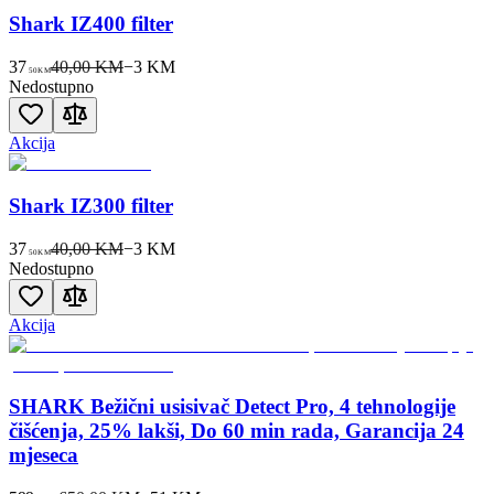
Shark IZ400 filter
37
40,00 KM
−
3
KM
50
KM
Nedostupno
Akcija
Shark IZ300 filter
37
40,00 KM
−
3
KM
50
KM
Nedostupno
Akcija
SHARK Bežični usisivač Detect Pro, 4 tehnologije
čišćenja, 25% lakši, Do 60 min rada, Garancija 24
mjeseca