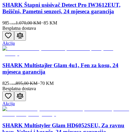
SHARK Štapni usisivač Detect Pro IW3612EUT,
Bežični, Pametni senzori, 24 mjeseca garancija
985
1.070,00 KM
−
85
KM
00
KM
Besplatna dostava
Akcija
SHARK Multistajler Glam 4u1, Fen za kosu, 24
mjeseca garancija
825
895,00 KM
−
70
KM
00
KM
Besplatna dostava
Akcija
SHARK Multistyler Glam HD6052SEU, Za ravnu
kosu, Valovi i kovrče, 24 mjeseca garancija