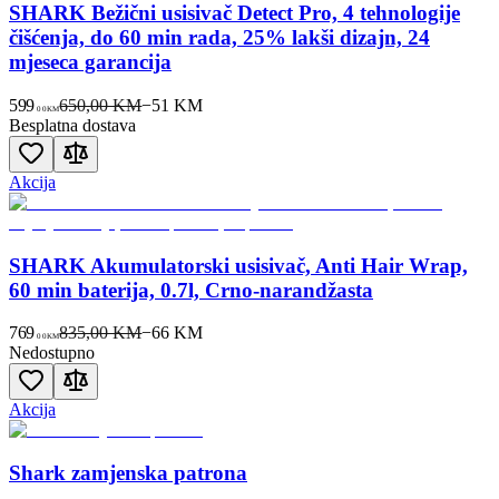
SHARK Bežični usisivač Detect Pro, 4 tehnologije
čišćenja, do 60 min rada, 25% lakši dizajn, 24
mjeseca garancija
599
650,00 KM
−
51
KM
00
KM
Besplatna dostava
Akcija
SHARK Akumulatorski usisivač, Anti Hair Wrap,
60 min baterija, 0.7l, Crno-narandžasta
769
835,00 KM
−
66
KM
00
KM
Nedostupno
Akcija
Shark zamjenska patrona