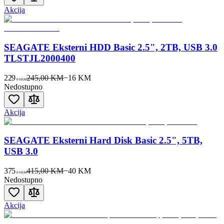
Akcija
SEAGATE Eksterni HDD Basic 2.5", 2TB, USB 3.0
TLSTJL2000400
229
245,00 KM
−
16
KM
00
KM
Nedostupno
Akcija
SEAGATE Eksterni Hard Disk Basic 2.5", 5TB,
USB 3.0
375
415,00 KM
−
40
KM
00
KM
Nedostupno
Akcija