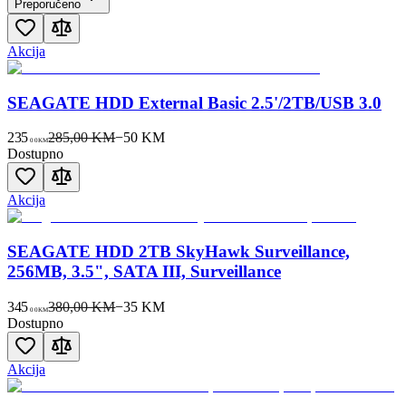
Preporučeno
Akcija
SEAGATE HDD External Basic 2.5'/2TB/USB 3.0
235
285,00 KM
−
50
KM
00
KM
Dostupno
Akcija
SEAGATE HDD 2TB SkyHawk Surveillance,
256MB, 3.5", SATA III, Surveillance
345
380,00 KM
−
35
KM
00
KM
Dostupno
Akcija