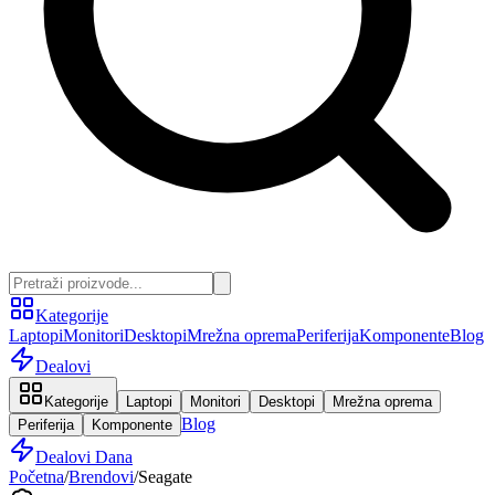
Kategorije
Laptopi
Monitori
Desktopi
Mrežna oprema
Periferija
Komponente
Blog
Dealovi
Kategorije
Laptopi
Monitori
Desktopi
Mrežna oprema
Blog
Periferija
Komponente
Dealovi Dana
Početna
/
Brendovi
/
Seagate