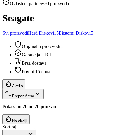
Ovlašteni partner
•
20
proizvoda
Seagate
Svi proizvodi
Hard Diskovi
15
Eksterni Diskovi
5
Originalni proizvodi
Garancija u BiH
Brza dostava
Povrat 15 dana
Akcija
Preporučeno
Prikazano
20
od
20
proizvoda
Na akciji
Sortiraj: