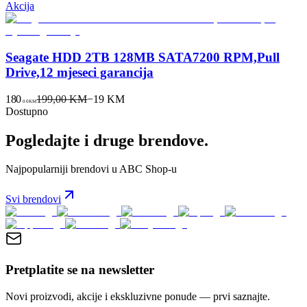
Akcija
Seagate HDD 2TB 128MB SATA7200 RPM,Pull
Drive,12 mjeseci garancija
180
199,00 KM
−
19
KM
00
KM
Dostupno
Pogledajte i druge brendove.
Najpopularniji brendovi u ABC Shop-u
Svi brendovi
Pretplatite se na newsletter
Novi proizvodi, akcije i ekskluzivne ponude — prvi saznajte.