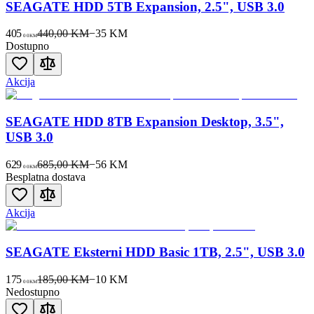
SEAGATE HDD 5TB Expansion, 2.5", USB 3.0
405
440,00 KM
−
35
KM
00
KM
Dostupno
Akcija
SEAGATE HDD 8TB Expansion Desktop, 3.5",
USB 3.0
629
685,00 KM
−
56
KM
00
KM
Besplatna dostava
Akcija
SEAGATE Eksterni HDD Basic 1TB, 2.5", USB 3.0
175
185,00 KM
−
10
KM
00
KM
Nedostupno