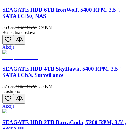
SEAGATE HDD 6TB IronWolf, 5400 RPM, 3.5",
SATA 6GB/s, NAS
560
619,00 KM
−
59
KM
00
KM
Besplatna dostava
Akcija
SEAGATE HDD 4TB SkyHawk, 5400 RPM, 3.5",
SATA 6Gb/s, Surveillance
375
410,00 KM
−
35
KM
00
KM
Dostupno
Akcija
SEAGATE HDD 2TB BarraCuda, 7200 RPM, 3.5",
SATA III