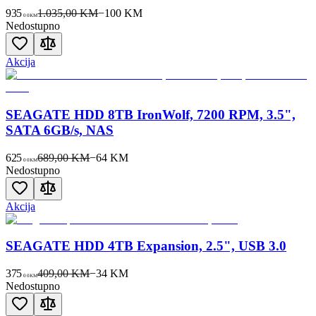
935
1.035,00 KM
−
100
KM
00
KM
Nedostupno
Akcija
SEAGATE HDD 8TB IronWolf, 7200 RPM, 3.5",
SATA 6GB/s, NAS
625
689,00 KM
−
64
KM
00
KM
Nedostupno
Akcija
SEAGATE HDD 4TB Expansion, 2.5", USB 3.0
375
409,00 KM
−
34
KM
00
KM
Nedostupno