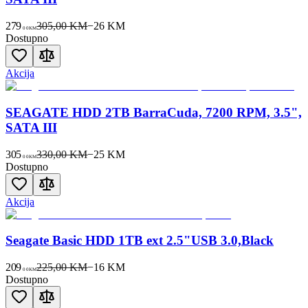
279
305,00 KM
−
26
KM
00
KM
Dostupno
Akcija
SEAGATE HDD 2TB BarraCuda, 7200 RPM, 3.5",
SATA III
305
330,00 KM
−
25
KM
00
KM
Dostupno
Akcija
Seagate Basic HDD 1TB ext 2.5"USB 3.0,Black
209
225,00 KM
−
16
KM
00
KM
Dostupno