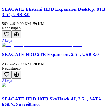
SEAGATE Eksterni HDD Expansion Desktop, 8TB,
3.5", USB 3.0
560
619,00 KM
−
59
KM
00
KM
Nedostupno
Akcija
SEAGATE HDD 2TB Expansion, 2.5", USB 3.0
235
255,00 KM
−
20
KM
00
KM
Nedostupno
Akcija
SEAGATE HDD 10TB SkyHawk AI, 3.5", SATA
6Gb/s, Surveillance