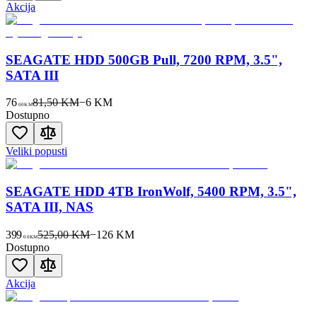
Akcija
SEAGATE HDD 500GB Pull, 7200 RPM, 3.5",
SATA III
76
81,50 KM
−
6
KM
00
KM
Dostupno
Veliki popusti
SEAGATE HDD 4TB IronWolf, 5400 RPM, 3.5",
SATA III, NAS
399
525,00 KM
−
126
KM
00
KM
Dostupno
Akcija