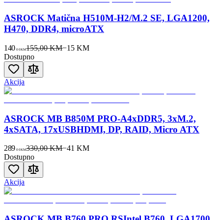
ASROCK Matična H510M-H2/M.2 SE, LGA1200,
H470, DDR4, microATX
140
155,00 KM
−
15
KM
00
KM
Dostupno
Akcija
ASROCK MB B850M PRO-A4xDDR5, 3xM.2,
4xSATA, 17xUSBHDMI, DP, RAID, Micro ATX
289
330,00 KM
−
41
KM
00
KM
Dostupno
Akcija
ASROCK MB B760 PRO RSIntel B760, LGA1700,