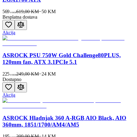
569
619,00 KM
−
50
KM
00
KM
Besplatna dostava
Akcija
ASROCK PSU 750W Gold Challenge80PLUS,
120mm fan, ATX 3.1PCIe 5.1
225
249,00 KM
−
24
KM
00
KM
Dostupno
Akcija
ASROCK Hladnjak 360 A-RGB AIO Black, AIO
360mm, 1851/1700/AM4/AM5
195
209,00 KM
−
14
KM