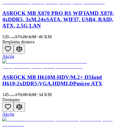
ASROCK MB X870 PRO RS WIFIAMD X870,
4xDDR5, 3xM.24xSATA, WIFI7, USB4, RAID,
ATX, 2.5G LAN
529
575,00 KM
−
46
KM
00
KM
Besplatna dostava
Akcija
ASROCK MB H610M-HDV/M.2+ D5Intel
H610;2xDDR5;VGA,HDMI,DPmicro ATX
145
179,00 KM
−
34
KM
00
KM
Dostupno
Akcija