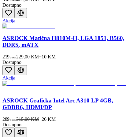
00
KM
Dostupno
Akcija
ASROCK Matična H810M-H, LGA 1851, B560,
DDR5, mATX
219
229,00 KM
−
10
KM
00
KM
Dostupno
Akcija
ASROCK Graficka Intel Arc A310 LP 4GB,
GDDR6, HDMI/DP
289
315,00 KM
−
26
KM
00
KM
Dostupno