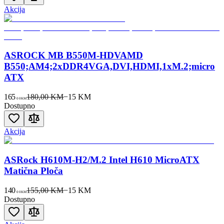
Akcija
ASROCK MB B550M-HDVAMD
B550;AM4;2xDDR4VGA,DVI,HDMI,1xM.2;micro
ATX
165
180,00 KM
−
15
KM
00
KM
Dostupno
Akcija
ASRock H610M-H2/M.2 Intel H610 MicroATX
Matična Ploča
140
155,00 KM
−
15
KM
00
KM
Dostupno