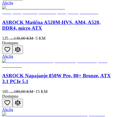
Akcija
ASROCK Matična A520M-HVS, AM4, A520,
DDR4, micro ATX
125
130,00 KM
−
5
KM
00
KM
Dostupno
Akcija
ASROCK Napajanje 850W Pro, 80+ Bronze, ATX
3.1 PCIe 5.1
165
180,00 KM
−
15
KM
00
KM
Dostupno
Akcija