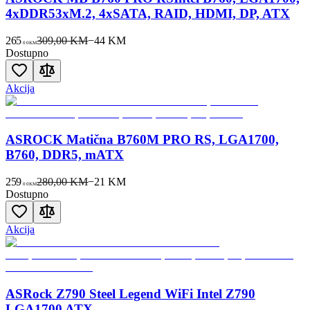
4xDDR53xM.2, 4xSATA, RAID, HDMI, DP, ATX
265
309,00 KM
−
44
KM
00
KM
Dostupno
Akcija
ASROCK Matična B760M PRO RS, LGA1700,
B760, DDR5, mATX
259
280,00 KM
−
21
KM
00
KM
Dostupno
Akcija
ASRock Z790 Steel Legend WiFi Intel Z790
LGA1700 ATX