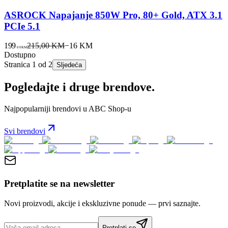
ASROCK Napajanje 850W Pro, 80+ Gold, ATX 3.1
PCIe 5.1
199
215,00 KM
−
16
KM
00
KM
Dostupno
Stranica
1
od
2
Sljedeća
Pogledajte i druge brendove.
Najpopularniji brendovi u ABC Shop-u
Svi brendovi
Pretplatite se na newsletter
Novi proizvodi, akcije i ekskluzivne ponude — prvi saznajte.
Pretplati se