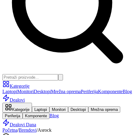
Kategorije
Laptopi
Monitori
Desktopi
Mrežna oprema
Periferija
Komponente
Blog
Dealovi
Kategorije
Laptopi
Monitori
Desktopi
Mrežna oprema
Blog
Periferija
Komponente
Dealovi Dana
Početna
/
Brendovi
/
Asrock