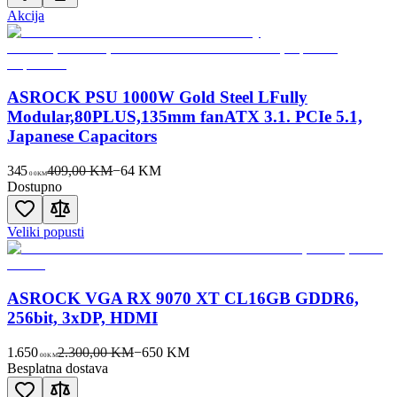
Akcija
ASROCK PSU 1000W Gold Steel LFully
Modular,80PLUS,135mm fanATX 3.1. PCIe 5.1,
Japanese Capacitors
345
409,00 KM
−
64
KM
00
KM
Dostupno
Veliki popusti
ASROCK VGA RX 9070 XT CL16GB GDDR6,
256bit, 3xDP, HDMI
1.650
2.300,00 KM
−
650
KM
00
KM
Besplatna dostava