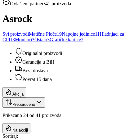
Ovlašteni partner
•
41
proizvoda
Asrock
Svi proizvodi
Matične Ploče
19
Napojne jedinice
11
Hladnjaci za
CPU
3
Monitori
3
Ostalo
3
Grafičke kartice
2
Originalni proizvodi
Garancija u BiH
Brza dostava
Povrat 15 dana
Akcija
Preporučeno
Prikazano
24
od
41
proizvoda
Na akciji
Sortiraj: