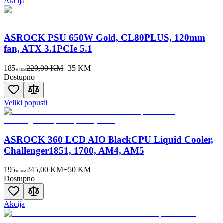
Akcija
ASROCK PSU 650W Gold, CL80PLUS, 120mm
fan, ATX 3.1PCIe 5.1
185
220,00 KM
−
35
KM
00
KM
Dostupno
Veliki popusti
ASROCK 360 LCD AIO BlackCPU Liquid Cooler,
Challenger1851, 1700, AM4, AM5
195
245,00 KM
−
50
KM
00
KM
Dostupno
Akcija