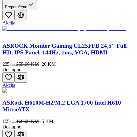
Preporučeno
Akcija
ASROCK Monitor Gaming CL25FFB 24,5" Full
HD, IPS Panel, 144Hz, 1ms, VGA, HDMI
235
255,00 KM
−
20
KM
00
KM
Dostupno
Akcija
ASRock H610M-H2/M.2 LGA 1700 Intel H610
MicroATX
155
160,00 KM
−
5
KM
00
KM
Dostupno