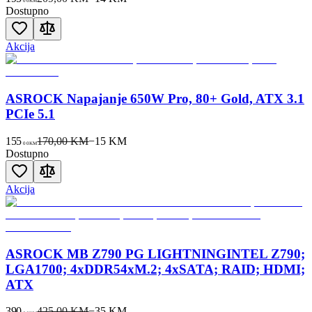
00
KM
Dostupno
Akcija
ASROCK Napajanje 650W Pro, 80+ Gold, ATX 3.1
PCIe 5.1
155
170,00 KM
−
15
KM
00
KM
Dostupno
Akcija
ASROCK MB Z790 PG LIGHTNINGINTEL Z790;
LGA1700; 4xDDR54xM.2; 4xSATA; RAID; HDMI;
ATX
390
425,00 KM
−
35
KM