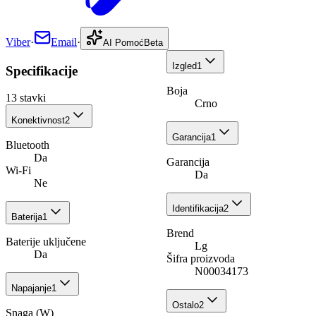
Viber
·
Email
·
AI Pomoć
Beta
Izgled
1
Specifikacije
Boja
13
stavki
Crno
Konektivnost
2
Garancija
1
Bluetooth
Da
Garancija
Wi-Fi
Da
Ne
Identifikacija
2
Baterija
1
Brend
Baterije uključene
Lg
Da
Šifra proizvoda
N00034173
Napajanje
1
Ostalo
2
Snaga (W)