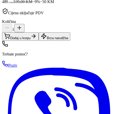
489
539,00 KM
−
9
%
−
50
KM
00
KM
Cijena uključuje PDV
Količina
1
Dodaj u korpu
Brza narudžba
Trebate pomoć?
Poziv