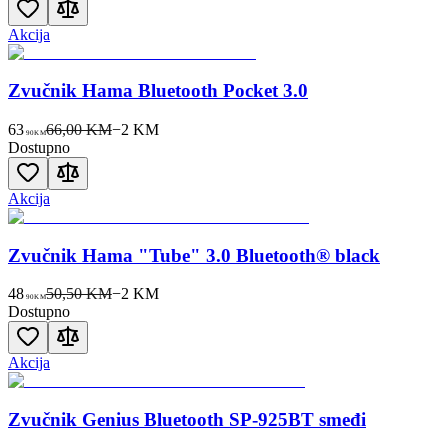
Akcija
Zvučnik Hama Bluetooth Pocket 3.0
63
66,00 KM
−
2
KM
90
KM
Dostupno
Akcija
Zvučnik Hama "Tube" 3.0 Bluetooth® black
48
50,50 KM
−
2
KM
90
KM
Dostupno
Akcija
Zvučnik Genius Bluetooth SP-925BT smeđi