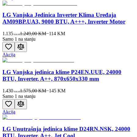
LG Vanjska Jedinica Inverter Klima Uređaja
AM09BP.UA3, 9000 BTU, A+++, Inverter Motor
1.135
1.249,00 KM
−
114
KM
00
KM
Samo 1 na stanju
Akcija
LG Vanjska jedinica klime P24EN.UUE, 24000
BTU, Inverter, A++, 870x650x330 mm
1.430
1.575,00 KM
−
145
KM
00
KM
Samo 1 na stanju
Akcija
LG Unutrašnja jedinica klime D24RN.NSK, 24000
BTU, Inverter, A++, Jet Cool