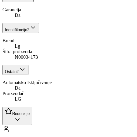
Garancija
Da
Identifikacija
2
Brend
Lg
Šifra proizvoda
N00034173
Ostalo
2
Automatsko Isključivanje
Da
Proizvođač
LG
Recenzije