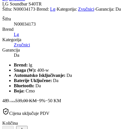
LG Soundbar S40TR
Šifra:
N00034173
·
Brend:
Lg
·
Kategorija:
Zvučnici
·
Garancija:
Da
Šifra
N00034173
Brend
Lg
Kategorija
Zvučnici
Garancija
Da
Brend:
lg
Snaga (W):
400-w
Automatsko Isključivanje:
Da
Baterije Uključene:
Da
Bluetooth:
Da
Boja:
Crno
489
539,00 KM
−
9
%
−
50
KM
00
KM
Cijena uključuje PDV
Količina