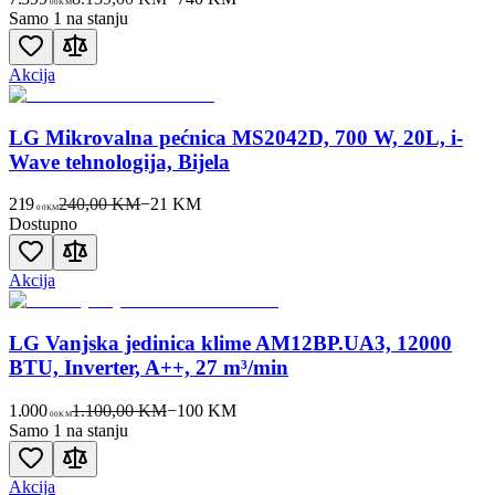
00
KM
Samo 1 na stanju
Akcija
LG Mikrovalna pećnica MS2042D, 700 W, 20L, i-
Wave tehnologija, Bijela
219
240,00 KM
−
21
KM
00
KM
Dostupno
Akcija
LG Vanjska jedinica klime AM12BP.UA3, 12000
BTU, Inverter, A++, 27 m³/min
1.000
1.100,00 KM
−
100
KM
00
KM
Samo 1 na stanju
Akcija