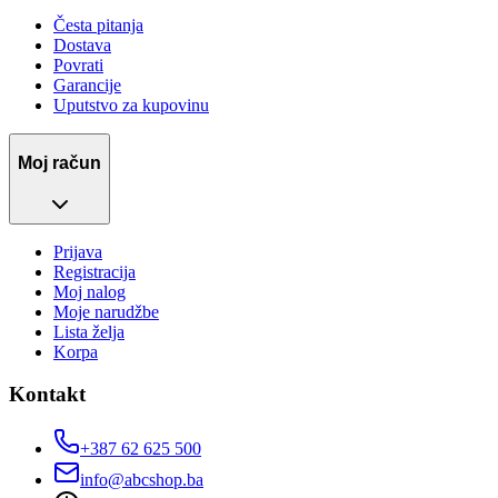
Česta pitanja
Dostava
Povrati
Garancije
Uputstvo za kupovinu
Moj račun
Prijava
Registracija
Moj nalog
Moje narudžbe
Lista želja
Korpa
Kontakt
+387 62 625 500
info@abcshop.ba