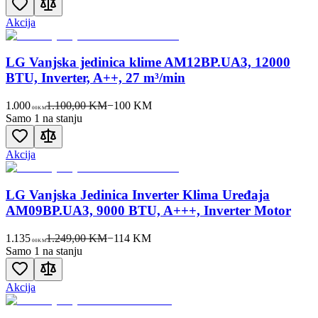
Akcija
LG Vanjska jedinica klime AM12BP.UA3, 12000
BTU, Inverter, A++, 27 m³/min
1.000
1.100,00 KM
−
100
KM
00
KM
Samo 1 na stanju
Akcija
LG Vanjska Jedinica Inverter Klima Uređaja
AM09BP.UA3, 9000 BTU, A+++, Inverter Motor
1.135
1.249,00 KM
−
114
KM
00
KM
Samo 1 na stanju
Akcija