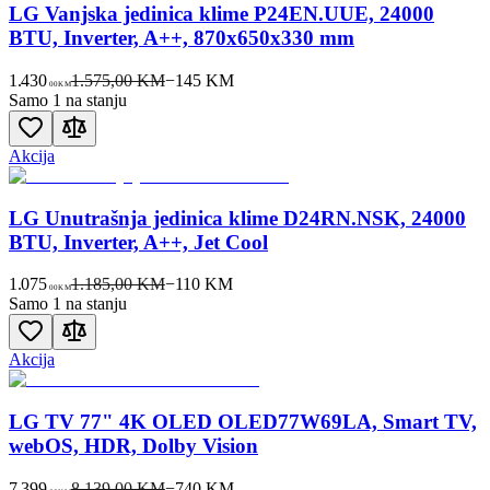
LG Vanjska jedinica klime P24EN.UUE, 24000
BTU, Inverter, A++, 870x650x330 mm
1.430
1.575,00 KM
−
145
KM
00
KM
Samo 1 na stanju
Akcija
LG Unutrašnja jedinica klime D24RN.NSK, 24000
BTU, Inverter, A++, Jet Cool
1.075
1.185,00 KM
−
110
KM
00
KM
Samo 1 na stanju
Akcija
LG TV 77" 4K OLED OLED77W69LA, Smart TV,
webOS, HDR, Dolby Vision
7.399
8.139,00 KM
−
740
KM