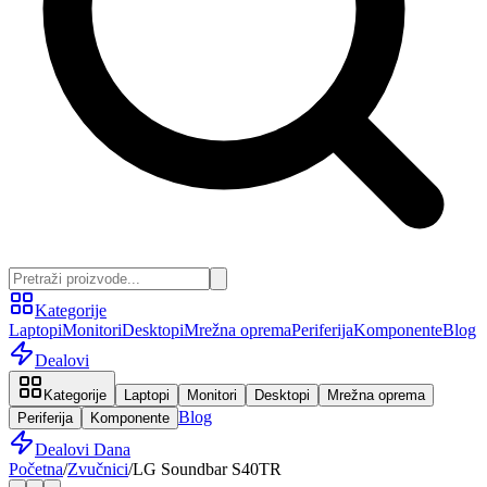
Kategorije
Laptopi
Monitori
Desktopi
Mrežna oprema
Periferija
Komponente
Blog
Dealovi
Kategorije
Laptopi
Monitori
Desktopi
Mrežna oprema
Blog
Periferija
Komponente
Dealovi Dana
Početna
/
Zvučnici
/
LG Soundbar S40TR