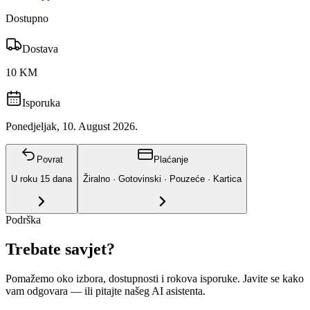
Dostupno
Dostava
10 KM
Isporuka
Ponedjeljak, 10. August 2026.
Povrat
Plaćanje
U roku
15
dana
Žiralno · Gotovinski · Pouzeće · Kartica
Podrška
Trebate savjet?
Pomažemo oko izbora, dostupnosti i rokova isporuke. Javite se kako
vam odgovara
— ili pitajte našeg AI asistenta.