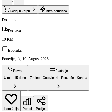
1
Dodaj u korpu
Brza narudžba
Dostupno
Dostava
10 KM
Isporuka
Ponedjeljak, 10. August 2026.
Povrat
Plaćanje
U roku
15
dana
Žiralno · Gotovinski · Pouzeće · Kartica
Lista želja
Poredi
Podijeli