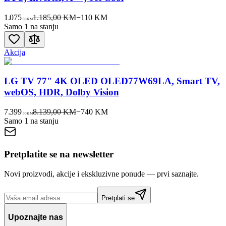
1.075
1.185,00 KM
−
110
KM
00
KM
Samo 1 na stanju
Akcija
LG TV 77" 4K OLED OLED77W69LA, Smart TV,
webOS, HDR, Dolby Vision
7.399
8.139,00 KM
−
740
KM
00
KM
Samo 1 na stanju
Pretplatite se na newsletter
Novi proizvodi, akcije i ekskluzivne ponude — prvi saznajte.
Pretplati se
Upoznajte nas