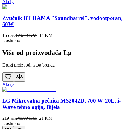
Akcija
Zvučnik BT HAMA "Soundbarrel", vodootporan,
60W
165
179,00 KM
−
14
KM
00
KM
Dostupno
Više od proizvođača
Lg
Drugi proizvodi istog brenda
Akcija
LG Mikrovalna pećnica MS2042D, 700 W, 20L, i-
Wave tehnologija, Bijela
219
240,00 KM
−
21
KM
00
KM
Dostupno