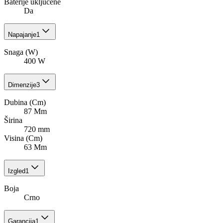
Baterije uključene
Da
Napajanje
1
Snaga (W)
400 W
Dimenzije
3
Dubina (Cm)
87 Mm
Širina
720 mm
Visina (Cm)
63 Mm
Izgled
1
Boja
Crno
Garancija
1