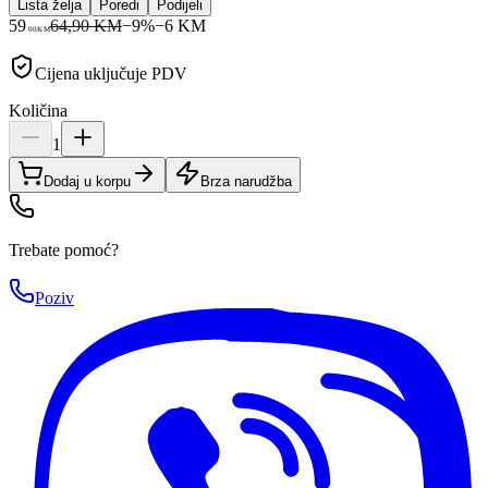
Lista želja
Poredi
Podijeli
59
64,90 KM
−
9
%
−
6
KM
00
KM
Cijena uključuje PDV
Količina
1
Dodaj u korpu
Brza narudžba
Trebate pomoć?
Poziv