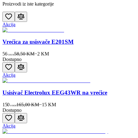
Proizvodi iz iste kategorije
Akcija
Vrećica za usisvače E201SM
56
58,50 KM
−
2
KM
50
KM
Dostupno
Akcija
Usisivač Electrolux EEG43WR na vrećice
150
165,00 KM
−
15
KM
00
KM
Dostupno
Akcija