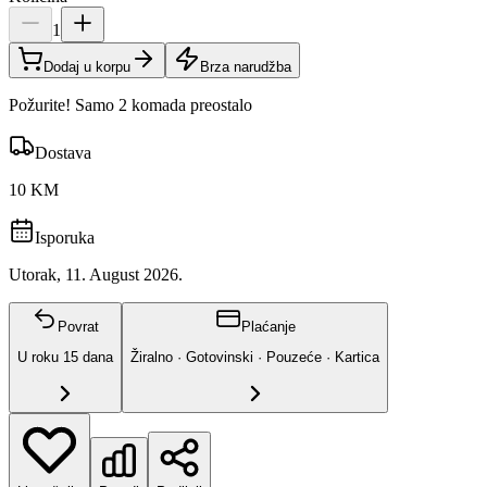
1
Dodaj u korpu
Brza narudžba
Požurite! Samo 2 komada preostalo
Dostava
10 KM
Isporuka
Utorak, 11. August 2026.
Povrat
Plaćanje
U roku
15
dana
Žiralno · Gotovinski · Pouzeće · Kartica