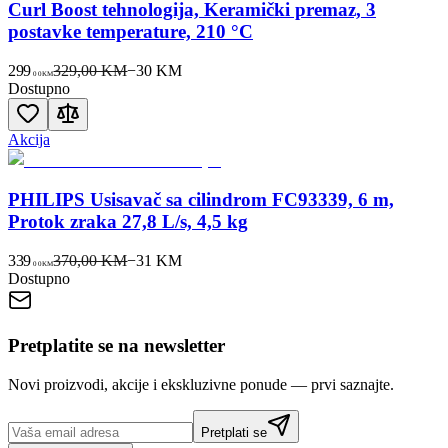
Curl Boost tehnologija, Keramički premaz, 3
postavke temperature, 210 °C
299
329,00 KM
−
30
KM
00
KM
Dostupno
Akcija
PHILIPS Usisavač sa cilindrom FC93339, 6 m,
Protok zraka 27,8 L/s, 4,5 kg
339
370,00 KM
−
31
KM
00
KM
Dostupno
Pretplatite se na newsletter
Novi proizvodi, akcije i ekskluzivne ponude — prvi saznajte.
Pretplati se