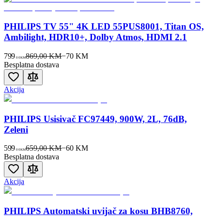
PHILIPS TV 55" 4K LED 55PUS8001, Titan OS,
Ambilight, HDR10+, Dolby Atmos, HDMI 2.1
799
869,00 KM
−
70
KM
00
KM
Besplatna dostava
Akcija
PHILIPS Usisivač FC97449, 900W, 2L, 76dB,
Zeleni
599
659,00 KM
−
60
KM
00
KM
Besplatna dostava
Akcija
PHILIPS Automatski uvijač za kosu BHB8760,