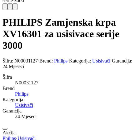
serije 3000
PHILIPS Zamjenska krpa
XV16301 za usisivace serije
3000
Šifra:
N00031127
·
Brend:
Philips
·
Kategorija:
Usisivači
·
Garancija:
24 Mjeseci
Šifra
N00031127
Brend
Philips
Kategorija
Usisivači
Garancija
24 Mjeseci
Akcija
Philips
·
Usisivači