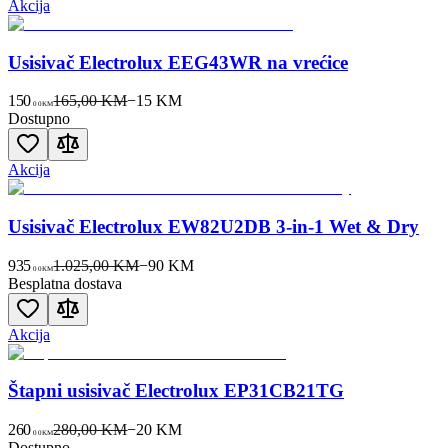
Akcija
Usisivač Electrolux EEG43WR na vrećice
150
165,00 KM
−
15
KM
00
KM
Dostupno
Akcija
Usisivač Electrolux EW82U2DB 3-in-1 Wet & Dry
935
1.025,00 KM
−
90
KM
00
KM
Besplatna dostava
Akcija
Štapni usisivač Electrolux EP31CB21TG
260
280,00 KM
−
20
KM
00
KM
Dostupno