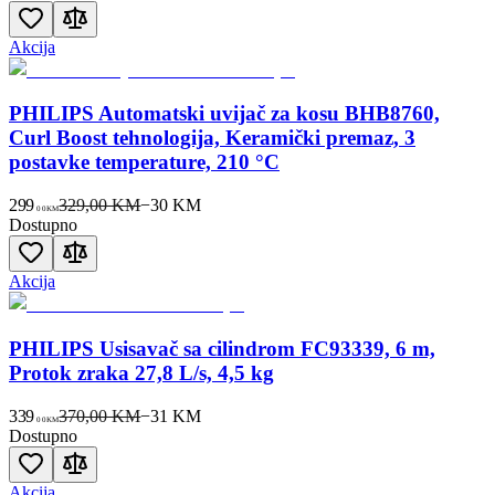
Akcija
PHILIPS Automatski uvijač za kosu BHB8760,
Curl Boost tehnologija, Keramički premaz, 3
postavke temperature, 210 °C
299
329,00 KM
−
30
KM
00
KM
Dostupno
Akcija
PHILIPS Usisavač sa cilindrom FC93339, 6 m,
Protok zraka 27,8 L/s, 4,5 kg
339
370,00 KM
−
31
KM
00
KM
Dostupno
Akcija