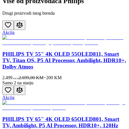
Više od proizvođača
Philips
Drugi proizvodi istog brenda
Akcija
PHILIPS TV 55" 4K OLED 55OLED811, Smart
TV, Titan OS, P5 AI Processor, Ambilight, HDR10+,
Dolby Atmos
2.499
2.699,00 KM
−
200
KM
00
KM
Samo 2 na stanju
Akcija
PHILIPS TV 65" 4K OLED 65OLED801, Smart
TV, Ambilight, P5 AI Processor, HDR10+, 120Hz