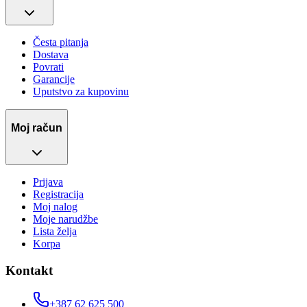
Česta pitanja
Dostava
Povrati
Garancije
Uputstvo za kupovinu
Moj račun
Prijava
Registracija
Moj nalog
Moje narudžbe
Lista želja
Korpa
Kontakt
+387 62 625 500