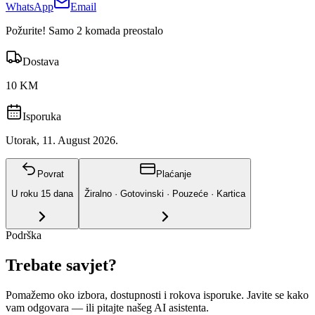
WhatsApp
Email
Požurite! Samo 2 komada preostalo
Dostava
10 KM
Isporuka
Utorak, 11. August 2026.
Povrat
Plaćanje
U roku
15
dana
Žiralno · Gotovinski · Pouzeće · Kartica
Podrška
Trebate savjet?
Pomažemo oko izbora, dostupnosti i rokova isporuke. Javite se kako
vam odgovara
— ili pitajte našeg AI asistenta.