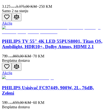
3.125
3.375,00 KM
−
250
KM
00
KM
Samo 2 na stanju
Akcija
PHILIPS TV 55" 4K LED 55PUS8001, Titan OS,
Ambilight, HDR10+, Dolby Atmos, HDMI 2.1
799
869,00 KM
−
70
KM
00
KM
Besplatna dostava
Akcija
PHILIPS Usisivač FC97449, 900W, 2L, 76dB,
Zeleni
599
659,00 KM
−
60
KM
00
KM
Besplatna dostava