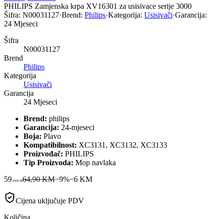
PHILIPS Zamjenska krpa XV16301 za usisivace serije 3000
Šifra:
N00031127
·
Brend:
Philips
·
Kategorija:
Usisivači
·
Garancija:
24 Mjeseci
Šifra
N00031127
Brend
Philips
Kategorija
Usisivači
Garancija
24 Mjeseci
Brend:
philips
Garancija:
24-mjeseci
Boja:
Plavo
Kompatibilnost:
XC3131, XC3132, XC3133
Proizvođač:
PHILIPS
Tip Proizvoda:
Mop navlaka
59
64,90 KM
−
9
%
−
6
KM
00
KM
Cijena uključuje PDV
Količina