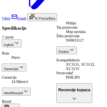
Viber
·
Email
·
AI Pomoć
Beta
Philips
Tip proizvoda
Specifikacije
Mop navlaka
Šifra proizvoda
7
stavki
N00031127
Izgled
1
Ostalo
2
Boja
Plavo
Kompatibilnost
XC3131, XC3132,
XC3133
Garancija
1
Proizvođač
PHILIPS
Garancija
24 Mjeseci
Recenzije kupaca
Identifikacija
3
Brend