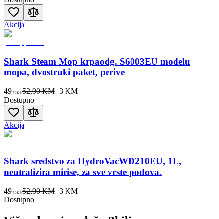
Akcija
Shark Steam Mop krpaodg. S6003EU modelu
mopa, dvostruki paket, perive
49
52,90 KM
−
3
KM
50
KM
Dostupno
Akcija
Shark sredstvo za HydroVacWD210EU, 1L,
neutralizira mirise, za sve vrste podova.
49
52,90 KM
−
3
KM
50
KM
Dostupno