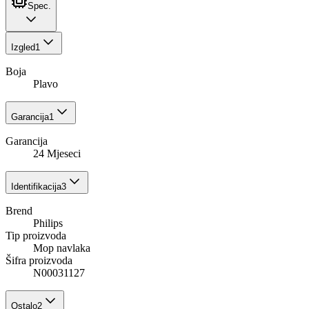
Spec.
Izgled
1
Boja
Plavo
Garancija
1
Garancija
24 Mjeseci
Identifikacija
3
Brend
Philips
Tip proizvoda
Mop navlaka
Šifra proizvoda
N00031127
Ostalo
2