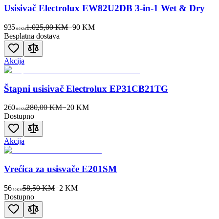
Usisivač Electrolux EW82U2DB 3-in-1 Wet & Dry
935
1.025,00 KM
−
90
KM
00
KM
Besplatna dostava
Akcija
Štapni usisivač Electrolux EP31CB21TG
260
280,00 KM
−
20
KM
00
KM
Dostupno
Akcija
Vrećica za usisvače E201SM
56
58,50 KM
−
2
KM
50
KM
Dostupno