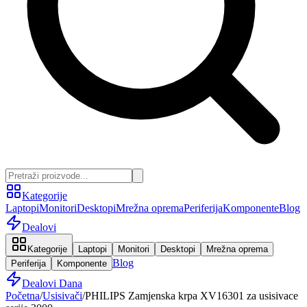
Kategorije
Laptopi
Monitori
Desktopi
Mrežna oprema
Periferija
Komponente
Blog
Dealovi
Kategorije
Laptopi
Monitori
Desktopi
Mrežna oprema
Blog
Periferija
Komponente
Dealovi Dana
Početna
/
Usisivači
/
PHILIPS Zamjenska krpa XV16301 za usisivace