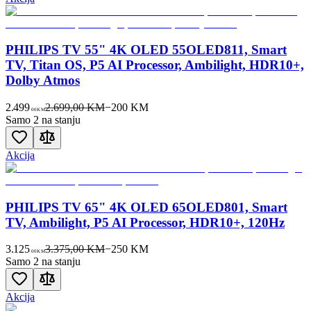
PHILIPS TV 55" 4K OLED 55OLED811, Smart
TV, Titan OS, P5 AI Processor, Ambilight, HDR10+,
Dolby Atmos
2.499
2.699,00 KM
−
200
KM
00
KM
Samo 2 na stanju
Akcija
PHILIPS TV 65" 4K OLED 65OLED801, Smart
TV, Ambilight, P5 AI Processor, HDR10+, 120Hz
3.125
3.375,00 KM
−
250
KM
00
KM
Samo 2 na stanju
Akcija