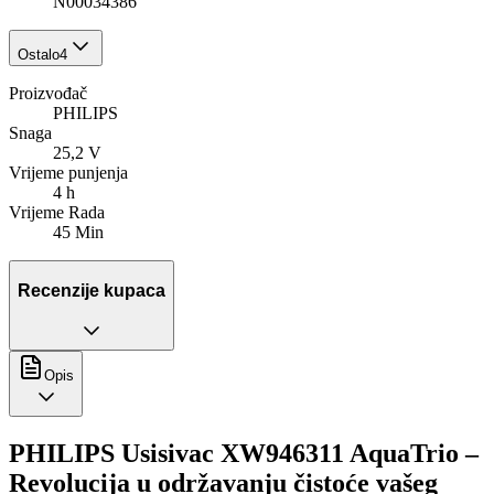
N00034386
Ostalo
4
Proizvođač
PHILIPS
Snaga
25,2 V
Vrijeme punjenja
4 h
Vrijeme Rada
45 Min
Recenzije kupaca
Opis
PHILIPS Usisivac XW946311 AquaTrio –
Revolucija u održavanju čistoće vašeg