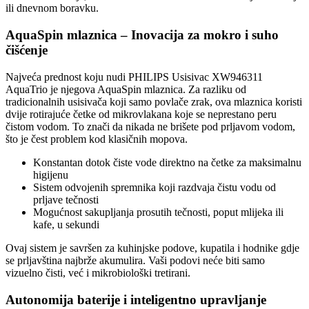
ili dnevnom boravku.
AquaSpin mlaznica – Inovacija za mokro i suho
čišćenje
Najveća prednost koju nudi PHILIPS Usisivac XW946311
AquaTrio je njegova AquaSpin mlaznica. Za razliku od
tradicionalnih usisivača koji samo povlače zrak, ova mlaznica koristi
dvije rotirajuće četke od mikrovlakana koje se neprestano peru
čistom vodom. To znači da nikada ne brišete pod prljavom vodom,
što je čest problem kod klasičnih mopova.
Konstantan dotok čiste vode direktno na četke za maksimalnu
higijenu
Sistem odvojenih spremnika koji razdvaja čistu vodu od
prljave tečnosti
Mogućnost sakupljanja prosutih tečnosti, poput mlijeka ili
kafe, u sekundi
Ovaj sistem je savršen za kuhinjske podove, kupatila i hodnike gdje
se prljavština najbrže akumulira. Vaši podovi neće biti samo
vizuelno čisti, već i mikrobiološki tretirani.
Autonomija baterije i inteligentno upravljanje