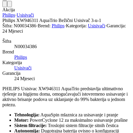
Akcija
Philips
·
Usisivači
Philips XW946311 AquaTrio Bežični Usisivač 3-u-1
Šifra:
N00034386
·
Brend:
Philips
·
Kategorija:
Usisivači
·
Garancija:
24 Mjeseci
Šifra
N00034386
Brend
Philips
Kategorija
Usisivači
Garancija
24 Mjeseci
PHILIPS Usisivac XW946311 AquaTrio predstavlja ultimativno
rješenje za higijenu doma, omogućavajući istovremeno usisavanje i
aktivno brisanje podova uz uklanjanje do 99% bakterija u jednom
potezu.
Tehnologija:
AquaSpin mlaznica za usisavanje i pranje
Motor:
PowerCyclone 12 za maksimalno usisavanje prašine
Sistem filtracije:
Troslojni sistem filtracije sitnih čestica
Autonomija:
Dugotrajna baterija ovisno o konfiguraciji