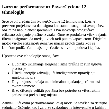
Izuzetne performanse uz PowerCyclone 12
tehnologiju
Srce ovog uređaja čini PowerCyclone 12 tehnologija, koja je
precizno projektovana da osigura konstantnu snagu usisavanja bez
obzira na napunjenost spremnika. Ova inovacija omogućava
efikasno odvajanje prašine iz zraka, čime se produžava vijek trajanja
filtera i osigurava da uređaj uvijek radi punim kapacitetom. Digitalni
motor visoke efikasnosti generiše snažan protok zraka koji sa
lakoćom podiže čak i najsitnije čestice sa tvrdih podova i tepiha.
Upotreba ove tehnologije omogućava:
Dubinsko uklanjanje alergena i sitne prašine iz svih uglova
prostorije
Uštedu energije zahvaljujući inteligentnom upravljanju
snagom motora
Dugotrajnost uređaja uz minimalno opadanje performansi
tokom vremena
Brzo čišćenje velikih površina bez potrebe za višestrukim
prelascima preko istog mjesta
Zahvaljujući ovim performansama, ovaj model je savršen za detaljno
sedmično čišćenje, kao i za brze svakodnevne intervencije u kuhinji