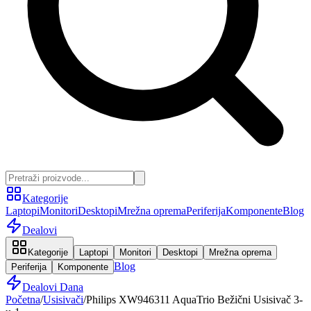
Kategorije
Laptopi
Monitori
Desktopi
Mrežna oprema
Periferija
Komponente
Blog
Dealovi
Kategorije
Laptopi
Monitori
Desktopi
Mrežna oprema
Blog
Periferija
Komponente
Dealovi Dana
Početna
/
Usisivači
/
Philips XW946311 AquaTrio Bežični Usisivač 3-