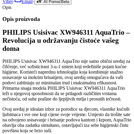
Viber
·
Email
·
AI Pomoć
Beta
Opis
Opis proizvoda
PHILIPS Usisivac XW946311 AquaTrio –
Revolucija u održavanju čistoće vašeg
doma
PHILIPS Usisivac XW946311 AquaTrio nije samo obični uređaj za
čišćenje, već sofisticirani 3-u-1 sistem koji redefiniše pojam kućne
higijene. Koristeći naprednu tehnologiju koja kombinuje snažno
usisavanje sa mokrim brisanjem, ovaj uređaj omogućava da vaši
podovi zablistaju uz minimalan trud i maksimalnu efikasnost.
Primarna snaga modela PHILIPS Usisivac XW946311 AquaTrio
leži u njegovoj sposobnosti da se prilagodi različitim vrstama
nečistoća, od suhe prašine do ljepljivih mrlja i prosutih tečnosti.
Ovaj uređaj je idealan izbor za porodice sa djecom, vlasnike kućnih
ljubimaca i sve one koji cijene svoje vrijeme. Umjesto da trošite sate
na odvojeno usisavanje i brisanje podova kantom i krpom, AquaTrio
obavlja oba zadatka simultano, ostavljajući iza sebe higijenski čistu
površinu koja se brzo suši.