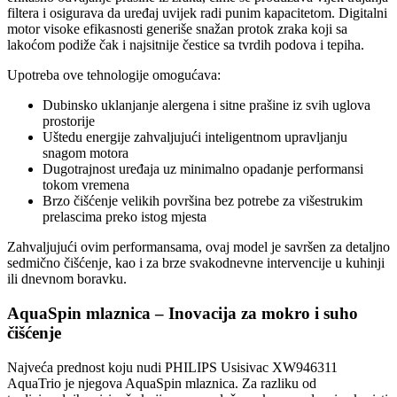
filtera i osigurava da uređaj uvijek radi punim kapacitetom. Digitalni
motor visoke efikasnosti generiše snažan protok zraka koji sa
lakoćom podiže čak i najsitnije čestice sa tvrdih podova i tepiha.
Upotreba ove tehnologije omogućava:
Dubinsko uklanjanje alergena i sitne prašine iz svih uglova
prostorije
Uštedu energije zahvaljujući inteligentnom upravljanju
snagom motora
Dugotrajnost uređaja uz minimalno opadanje performansi
tokom vremena
Brzo čišćenje velikih površina bez potrebe za višestrukim
prelascima preko istog mjesta
Zahvaljujući ovim performansama, ovaj model je savršen za detaljno
sedmično čišćenje, kao i za brze svakodnevne intervencije u kuhinji
ili dnevnom boravku.
AquaSpin mlaznica – Inovacija za mokro i suho
čišćenje
Najveća prednost koju nudi PHILIPS Usisivac XW946311
AquaTrio je njegova AquaSpin mlaznica. Za razliku od