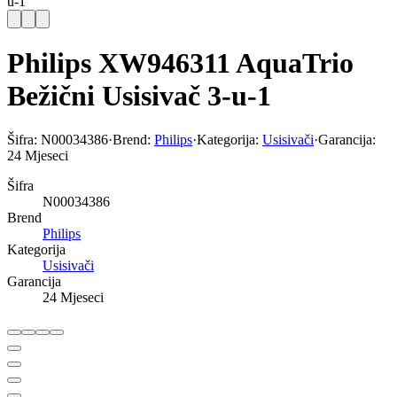
u-1
Philips XW946311 AquaTrio
Bežični Usisivač 3-u-1
Šifra:
N00034386
·
Brend:
Philips
·
Kategorija:
Usisivači
·
Garancija:
24 Mjeseci
Šifra
N00034386
Brend
Philips
Kategorija
Usisivači
Garancija
24 Mjeseci