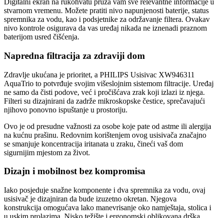
Digitalni ekran na rukohvatu pruža vam sve relevantne informacije u
stvarnom vremenu. Možete pratiti nivo napunjenosti baterije, status
spremnika za vodu, kao i podsjetnike za održavanje filtera. Ovakav
nivo kontrole osigurava da vas uređaj nikada ne iznenadi praznom
baterijom usred čišćenja.
Napredna filtracija za zdraviji dom
Zdravlje ukućana je prioritet, a PHILIPS Usisivac XW946311
AquaTrio to potvrđuje svojim višeslojnim sistemom filtracije. Uređaj
ne samo da čisti podove, već i pročišćava zrak koji izlazi iz njega.
Filteri su dizajnirani da zadrže mikroskopske čestice, sprečavajući
njihovo ponovno ispuštanje u prostoriju.
Ovo je od presudne važnosti za osobe koje pate od astme ili alergija
na kućnu prašinu. Redovnim korištenjem ovog usisivača značajno
se smanjuje koncentracija iritanata u zraku, čineći vaš dom
sigurnijim mjestom za život.
Dizajn i mobilnost bez kompromisa
Iako posjeduje snažne komponente i dva spremnika za vodu, ovaj
usisivač je dizajniran da bude izuzetno okretan. Njegova
konstrukcija omogućava lako manevrisanje oko namještaja, stolica i
u uskim prolazima. Nisko težište i ergonomski oblikovana drška