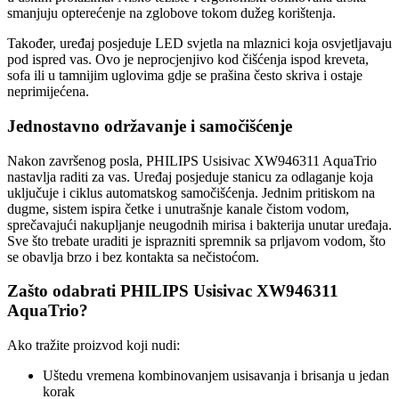
smanjuju opterećenje na zglobove tokom dužeg korištenja.
Također, uređaj posjeduje LED svjetla na mlaznici koja osvjetljavaju
pod ispred vas. Ovo je neprocjenjivo kod čišćenja ispod kreveta,
sofa ili u tamnijim uglovima gdje se prašina često skriva i ostaje
neprimijećena.
Jednostavno održavanje i samočišćenje
Nakon završenog posla, PHILIPS Usisivac XW946311 AquaTrio
nastavlja raditi za vas. Uređaj posjeduje stanicu za odlaganje koja
uključuje i ciklus automatskog samočišćenja. Jednim pritiskom na
dugme, sistem ispira četke i unutrašnje kanale čistom vodom,
sprečavajući nakupljanje neugodnih mirisa i bakterija unutar uređaja.
Sve što trebate uraditi je isprazniti spremnik sa prljavom vodom, što
se obavlja brzo i bez kontakta sa nečistoćom.
Zašto odabrati PHILIPS Usisivac XW946311
AquaTrio?
Ako tražite proizvod koji nudi:
Uštedu vremena kombinovanjem usisavanja i brisanja u jedan
korak