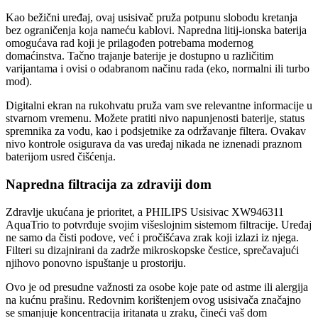
Kao bežični uređaj, ovaj usisivač pruža potpunu slobodu kretanja
bez ograničenja koja nameću kablovi. Napredna litij-ionska baterija
omogućava rad koji je prilagođen potrebama modernog
domaćinstva. Tačno trajanje baterije je dostupno u različitim
varijantama i ovisi o odabranom načinu rada (eko, normalni ili turbo
mod).
Digitalni ekran na rukohvatu pruža vam sve relevantne informacije u
stvarnom vremenu. Možete pratiti nivo napunjenosti baterije, status
spremnika za vodu, kao i podsjetnike za održavanje filtera. Ovakav
nivo kontrole osigurava da vas uređaj nikada ne iznenadi praznom
baterijom usred čišćenja.
Napredna filtracija za zdraviji dom
Zdravlje ukućana je prioritet, a PHILIPS Usisivac XW946311
AquaTrio to potvrđuje svojim višeslojnim sistemom filtracije. Uređaj
ne samo da čisti podove, već i pročišćava zrak koji izlazi iz njega.
Filteri su dizajnirani da zadrže mikroskopske čestice, sprečavajući
njihovo ponovno ispuštanje u prostoriju.
Ovo je od presudne važnosti za osobe koje pate od astme ili alergija
na kućnu prašinu. Redovnim korištenjem ovog usisivača značajno
se smanjuje koncentracija iritanata u zraku, čineći vaš dom