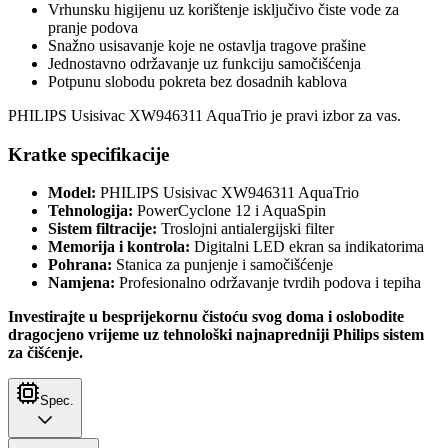
Vrhunsku higijenu uz korištenje isključivo čiste vode za
pranje podova
Snažno usisavanje koje ne ostavlja tragove prašine
Jednostavno održavanje uz funkciju samočišćenja
Potpunu slobodu pokreta bez dosadnih kablova
PHILIPS Usisivac XW946311 AquaTrio je pravi izbor za vas.
Kratke specifikacije
Model:
PHILIPS Usisivac XW946311 AquaTrio
Tehnologija:
PowerCyclone 12 i AquaSpin
Sistem filtracije:
Troslojni antialergijski filter
Memorija i kontrola:
Digitalni LED ekran sa indikatorima
Pohrana:
Stanica za punjenje i samočišćenje
Namjena:
Profesionalno održavanje tvrdih podova i tepiha
Investirajte u besprijekornu čistoću svog doma i oslobodite
dragocjeno vrijeme uz tehnološki najnapredniji Philips sistem
za čišćenje.
Spec.