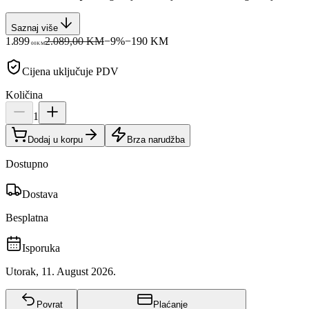
Saznaj više
1.899
2.089,00 KM
−
9
%
−
190
KM
00
KM
Cijena uključuje PDV
Količina
1
Dodaj u korpu
Brza narudžba
Dostupno
Dostava
Besplatna
Isporuka
Utorak, 11. August 2026.
Povrat
Plaćanje