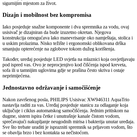
sigurnijim mjestom za život.
Dizajn i mobilnost bez kompromisa
Iako posjeduje snažne komponente i dva spremnika za vodu, ovaj
usisivač je dizajniran da bude izuzetno okretan. Njegova
konstrukcija omogućava lako manevrisanje oko namještaja, stolica i
u uskim prolazima. Nisko težište i ergonomski oblikovana drška
smanjuju opterećenje na zglobove tokom dužeg korištenja.
Također, uređaj posjeduje LED svjetla na mlaznici koja osvjetljavaju
pod ispred vas. Ovo je neprocjenjivo kod čišćenja ispod kreveta,
sofa ili u tamnijim uglovima gdje se prašina često skriva i ostaje
neprimijećena.
Jednostavno održavanje i samočišćenje
Nakon završenog posla, PHILIPS Usisivac XW946311 AquaTrio
nastavlja raditi za vas. Uređaj posjeduje stanicu za odlaganje koja
uključuje i ciklus automatskog samočišćenja. Jednim pritiskom na
dugme, sistem ispira četke i unutrašnje kanale čistom vodom,
sprečavajući nakupljanje neugodnih mirisa i bakterija unutar uređaja.
Sve što trebate uraditi je isprazniti spremnik sa prljavom vodom, što
se obavlja brzo i bez kontakta sa nečistoćom.