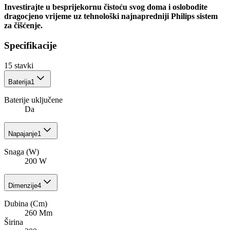
Investirajte u besprijekornu čistoću svog doma i oslobodite
dragocjeno vrijeme uz tehnološki najnapredniji Philips sistem
za čišćenje.
Specifikacije
15
stavki
Baterija
1
Baterije uključene
Da
Napajanje
1
Snaga (W)
200 W
Dimenzije
4
Dubina (Cm)
260 Mm
Širina