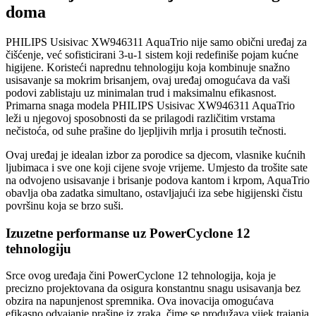
doma
PHILIPS Usisivac XW946311 AquaTrio nije samo obični uređaj za
čišćenje, već sofisticirani 3-u-1 sistem koji redefiniše pojam kućne
higijene. Koristeći naprednu tehnologiju koja kombinuje snažno
usisavanje sa mokrim brisanjem, ovaj uređaj omogućava da vaši
podovi zablistaju uz minimalan trud i maksimalnu efikasnost.
Primarna snaga modela PHILIPS Usisivac XW946311 AquaTrio
leži u njegovoj sposobnosti da se prilagodi različitim vrstama
nečistoća, od suhe prašine do ljepljivih mrlja i prosutih tečnosti.
Ovaj uređaj je idealan izbor za porodice sa djecom, vlasnike kućnih
ljubimaca i sve one koji cijene svoje vrijeme. Umjesto da trošite sate
na odvojeno usisavanje i brisanje podova kantom i krpom, AquaTrio
obavlja oba zadatka simultano, ostavljajući iza sebe higijenski čistu
površinu koja se brzo suši.
Izuzetne performanse uz PowerCyclone 12
tehnologiju
Srce ovog uređaja čini PowerCyclone 12 tehnologija, koja je
precizno projektovana da osigura konstantnu snagu usisavanja bez
obzira na napunjenost spremnika. Ova inovacija omogućava
efikasno odvajanje prašine iz zraka, čime se produžava vijek trajanja