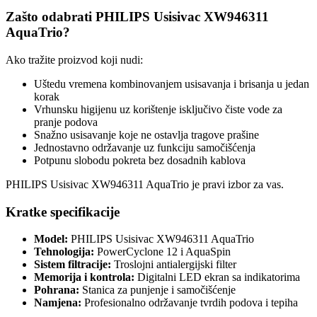
Zašto odabrati PHILIPS Usisivac XW946311
AquaTrio?
Ako tražite proizvod koji nudi:
Uštedu vremena kombinovanjem usisavanja i brisanja u jedan
korak
Vrhunsku higijenu uz korištenje isključivo čiste vode za
pranje podova
Snažno usisavanje koje ne ostavlja tragove prašine
Jednostavno održavanje uz funkciju samočišćenja
Potpunu slobodu pokreta bez dosadnih kablova
PHILIPS Usisivac XW946311 AquaTrio je pravi izbor za vas.
Kratke specifikacije
Model:
PHILIPS Usisivac XW946311 AquaTrio
Tehnologija:
PowerCyclone 12 i AquaSpin
Sistem filtracije:
Troslojni antialergijski filter
Memorija i kontrola:
Digitalni LED ekran sa indikatorima
Pohrana:
Stanica za punjenje i samočišćenje
Namjena:
Profesionalno održavanje tvrdih podova i tepiha