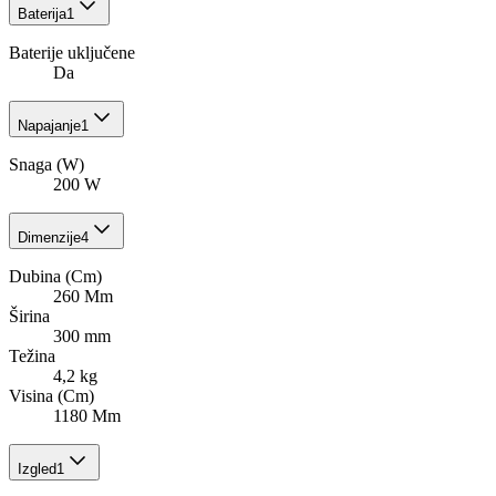
Baterija
1
Baterije uključene
Da
Napajanje
1
Snaga (W)
200 W
Dimenzije
4
Dubina (Cm)
260 Mm
Širina
300 mm
Težina
4,2 kg
Visina (Cm)
1180 Mm
Izgled
1