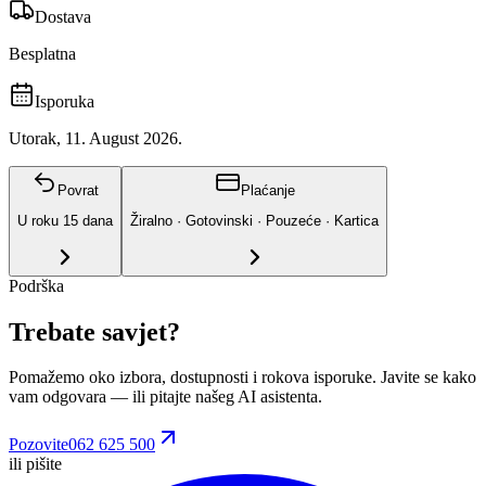
Dostava
Besplatna
Isporuka
Utorak, 11. August 2026.
Povrat
Plaćanje
U roku
15
dana
Žiralno · Gotovinski · Pouzeće · Kartica
Podrška
Trebate savjet?
Pomažemo oko izbora, dostupnosti i rokova isporuke. Javite se kako
vam odgovara
— ili pitajte našeg AI asistenta.
Pozovite
062 625 500
ili pišite