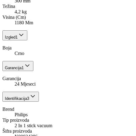
300 mm
Težina
4,2 kg
Visina (Cm)
1180 Mm
Izgled
1
Boja
Crno
Garancija
1
Garancija
24 Mjeseci
Identifikacija
3
Brend
Philips
Tip proizvoda
2 In 1 stick vacuum
Šifra proizvoda