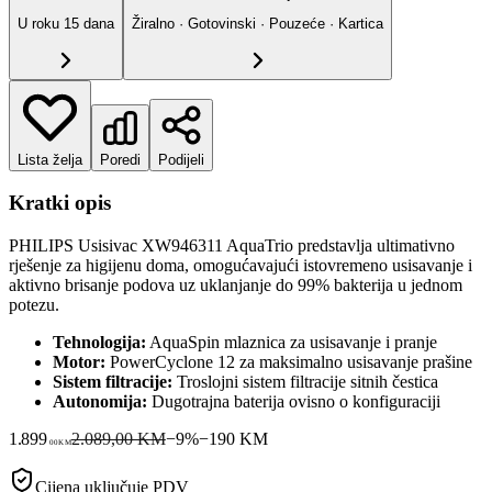
U roku
15
dana
Žiralno · Gotovinski · Pouzeće · Kartica
Lista želja
Poredi
Podijeli
Kratki opis
PHILIPS Usisivac XW946311 AquaTrio predstavlja ultimativno
rješenje za higijenu doma, omogućavajući istovremeno usisavanje i
aktivno brisanje podova uz uklanjanje do 99% bakterija u jednom
potezu.
Tehnologija:
AquaSpin mlaznica za usisavanje i pranje
Motor:
PowerCyclone 12 za maksimalno usisavanje prašine
Sistem filtracije:
Troslojni sistem filtracije sitnih čestica
Autonomija:
Dugotrajna baterija ovisno o konfiguraciji
1.899
2.089,00 KM
−
9
%
−
190
KM
00
KM
Cijena uključuje PDV