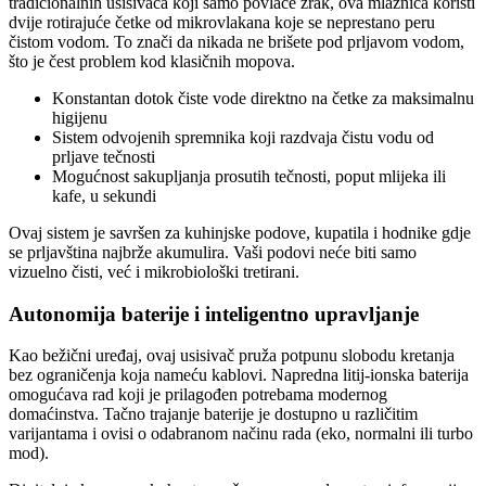
tradicionalnih usisivača koji samo povlače zrak, ova mlaznica koristi
dvije rotirajuće četke od mikrovlakana koje se neprestano peru
čistom vodom. To znači da nikada ne brišete pod prljavom vodom,
što je čest problem kod klasičnih mopova.
Konstantan dotok čiste vode direktno na četke za maksimalnu
higijenu
Sistem odvojenih spremnika koji razdvaja čistu vodu od
prljave tečnosti
Mogućnost sakupljanja prosutih tečnosti, poput mlijeka ili
kafe, u sekundi
Ovaj sistem je savršen za kuhinjske podove, kupatila i hodnike gdje
se prljavština najbrže akumulira. Vaši podovi neće biti samo
vizuelno čisti, već i mikrobiološki tretirani.
Autonomija baterije i inteligentno upravljanje
Kao bežični uređaj, ovaj usisivač pruža potpunu slobodu kretanja
bez ograničenja koja nameću kablovi. Napredna litij-ionska baterija
omogućava rad koji je prilagođen potrebama modernog
domaćinstva. Tačno trajanje baterije je dostupno u različitim
varijantama i ovisi o odabranom načinu rada (eko, normalni ili turbo
mod).