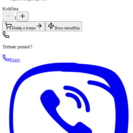
Količina
1
Dodaj u korpu
Brza narudžba
Trebate pomoć?
Poziv