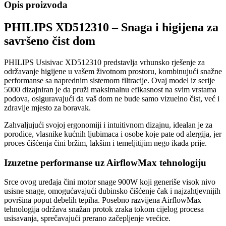
Opis proizvoda
PHILIPS XD512310 – Snaga i higijena za
savršeno čist dom
PHILIPS Usisivac XD512310 predstavlja vrhunsko rješenje za
održavanje higijene u vašem životnom prostoru, kombinujući snažne
performanse sa naprednim sistemom filtracije. Ovaj model iz serije
5000 dizajniran je da pruži maksimalnu efikasnost na svim vrstama
podova, osiguravajući da vaš dom ne bude samo vizuelno čist, već i
zdravije mjesto za boravak.
Zahvaljujući svojoj ergonomiji i intuitivnom dizajnu, idealan je za
porodice, vlasnike kućnih ljubimaca i osobe koje pate od alergija, jer
proces čišćenja čini bržim, lakšim i temeljitijim nego ikada prije.
Izuzetne performanse uz AirflowMax tehnologiju
Srce ovog uređaja čini motor snage 900W koji generiše visok nivo
usisne snage, omogućavajući dubinsko čišćenje čak i najzahtjevnijih
površina poput debelih tepiha. Posebno razvijena AirflowMax
tehnologija održava snažan protok zraka tokom cijelog procesa
usisavanja, sprečavajući prerano začepljenje vrećice.