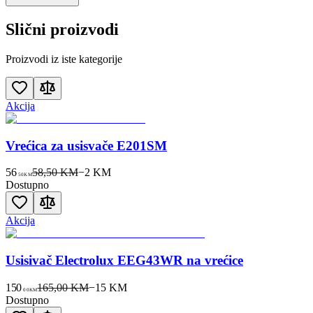
Slični proizvodi
Proizvodi iz iste kategorije
Akcija
Vrećica za usisvače E201SM
56
58,50 KM
−
2
KM
50
KM
Dostupno
Akcija
Usisivač Electrolux EEG43WR na vrećice
150
165,00 KM
−
15
KM
00
KM
Dostupno