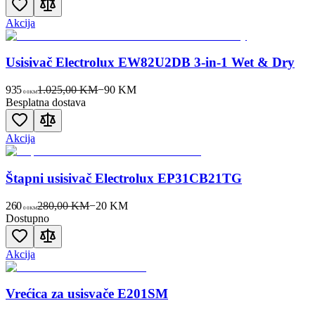
Akcija
Usisivač Electrolux EW82U2DB 3-in-1 Wet & Dry
935
1.025,00 KM
−
90
KM
00
KM
Besplatna dostava
Akcija
Štapni usisivač Electrolux EP31CB21TG
260
280,00 KM
−
20
KM
00
KM
Dostupno
Akcija
Vrećica za usisvače E201SM