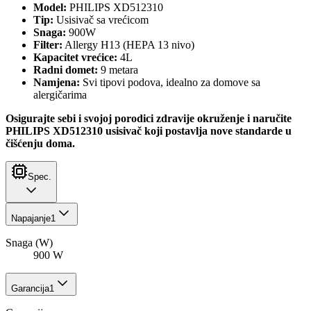
Model:
PHILIPS XD512310
Tip:
Usisivač sa vrećicom
Snaga:
900W
Filter:
Allergy H13 (HEPA 13 nivo)
Kapacitet vrećice:
4L
Radni domet:
9 metara
Namjena:
Svi tipovi podova, idealno za domove sa
alergičarima
Osigurajte sebi i svojoj porodici zdravije okruženje i naručite
PHILIPS XD512310 usisivač koji postavlja nove standarde u
čišćenju doma.
Spec.
Napajanje
1
Snaga (W)
900 W
Garancija
1