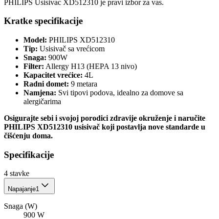
PHILIPS Usisivac XD512310 je pravi izbor za vas.
Kratke specifikacije
Model:
PHILIPS XD512310
Tip:
Usisivač sa vrećicom
Snaga:
900W
Filter:
Allergy H13 (HEPA 13 nivo)
Kapacitet vrećice:
4L
Radni domet:
9 metara
Namjena:
Svi tipovi podova, idealno za domove sa
alergičarima
Osigurajte sebi i svojoj porodici zdravije okruženje i naručite
PHILIPS XD512310 usisivač koji postavlja nove standarde u
čišćenju doma.
Specifikacije
4
stavke
Napajanje
1
Snaga (W)
900 W