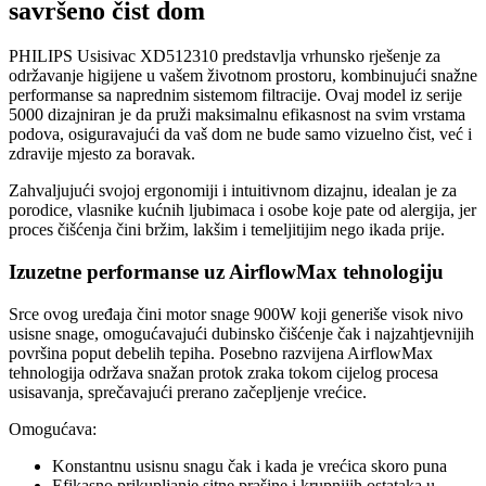
savršeno čist dom
PHILIPS Usisivac XD512310 predstavlja vrhunsko rješenje za
održavanje higijene u vašem životnom prostoru, kombinujući snažne
performanse sa naprednim sistemom filtracije. Ovaj model iz serije
5000 dizajniran je da pruži maksimalnu efikasnost na svim vrstama
podova, osiguravajući da vaš dom ne bude samo vizuelno čist, već i
zdravije mjesto za boravak.
Zahvaljujući svojoj ergonomiji i intuitivnom dizajnu, idealan je za
porodice, vlasnike kućnih ljubimaca i osobe koje pate od alergija, jer
proces čišćenja čini bržim, lakšim i temeljitijim nego ikada prije.
Izuzetne performanse uz AirflowMax tehnologiju
Srce ovog uređaja čini motor snage 900W koji generiše visok nivo
usisne snage, omogućavajući dubinsko čišćenje čak i najzahtjevnijih
površina poput debelih tepiha. Posebno razvijena AirflowMax
tehnologija održava snažan protok zraka tokom cijelog procesa
usisavanja, sprečavajući prerano začepljenje vrećice.
Omogućava:
Konstantnu usisnu snagu čak i kada je vrećica skoro puna
Efikasno prikupljanje sitne prašine i krupnijih ostataka u