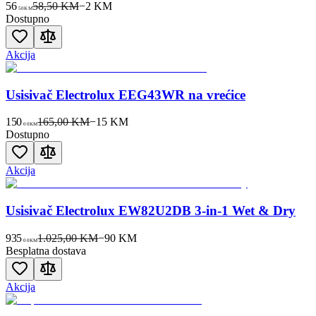
56
58,50 KM
−
2
KM
50
KM
Dostupno
Akcija
Usisivač Electrolux EEG43WR na vrećice
150
165,00 KM
−
15
KM
00
KM
Dostupno
Akcija
Usisivač Electrolux EW82U2DB 3-in-1 Wet & Dry
935
1.025,00 KM
−
90
KM
00
KM
Besplatna dostava
Akcija