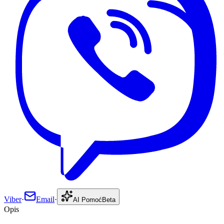
Viber
·
Email
·
AI Pomoć
Beta
Opis