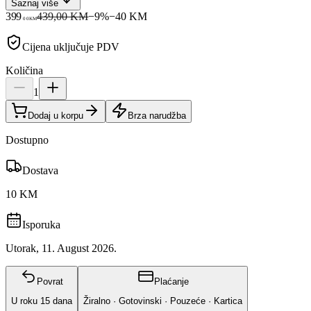
Saznaj više
399
439,00 KM
−
9
%
−
40
KM
00
KM
Cijena uključuje PDV
Količina
1
Dodaj u korpu
Brza narudžba
Dostupno
Dostava
10 KM
Isporuka
Utorak, 11. August 2026.
Povrat
Plaćanje
U roku
15
dana
Žiralno · Gotovinski · Pouzeće · Kartica