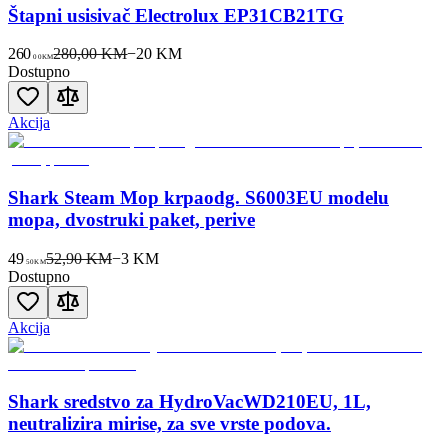
Štapni usisivač Electrolux EP31CB21TG
260
280,00 KM
−
20
KM
00
KM
Dostupno
Akcija
Shark Steam Mop krpaodg. S6003EU modelu
mopa, dvostruki paket, perive
49
52,90 KM
−
3
KM
50
KM
Dostupno
Akcija
Shark sredstvo za HydroVacWD210EU, 1L,
neutralizira mirise, za sve vrste podova.