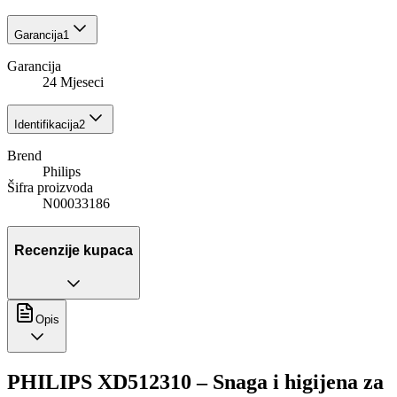
Garancija
1
Garancija
24 Mjeseci
Identifikacija
2
Brend
Philips
Šifra proizvoda
N00033186
Recenzije kupaca
Opis
PHILIPS XD512310 – Snaga i higijena za