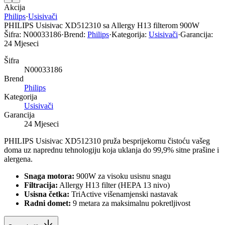
Akcija
Philips
·
Usisivači
PHILIPS Usisivac XD512310 sa Allergy H13 filterom 900W
Šifra:
N00033186
·
Brend:
Philips
·
Kategorija:
Usisivači
·
Garancija:
24 Mjeseci
Šifra
N00033186
Brend
Philips
Kategorija
Usisivači
Garancija
24 Mjeseci
PHILIPS Usisivac XD512310 pruža besprijekornu čistoću vašeg
doma uz naprednu tehnologiju koja uklanja do 99,9% sitne prašine i
alergena.
Snaga motora:
900W za visoku usisnu snagu
Filtracija:
Allergy H13 filter (HEPA 13 nivo)
Usisna četka:
TriActive višenamjenski nastavak
Radni domet:
9 metara za maksimalnu pokretljivost