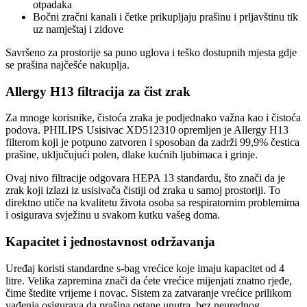
otpadaka
Bočni zračni kanali i četke prikupljaju prašinu i prljavštinu tik
uz namještaj i zidove
Savršeno za prostorije sa puno uglova i teško dostupnih mjesta gdje
se prašina najčešće nakuplja.
Allergy H13 filtracija za čist zrak
Za mnoge korisnike, čistoća zraka je podjednako važna kao i čistoća
podova. PHILIPS Usisivac XD512310 opremljen je Allergy H13
filterom koji je potpuno zatvoren i sposoban da zadrži 99,9% čestica
prašine, uključujući polen, dlake kućnih ljubimaca i grinje.
Ovaj nivo filtracije odgovara HEPA 13 standardu, što znači da je
zrak koji izlazi iz usisivača čistiji od zraka u samoj prostoriji. To
direktno utiče na kvalitetu života osoba sa respiratornim problemima
i osigurava svježinu u svakom kutku vašeg doma.
Kapacitet i jednostavnost održavanja
Uređaj koristi standardne s-bag vrećice koje imaju kapacitet od 4
litre. Velika zapremina znači da ćete vrećice mijenjati znatno rjeđe,
čime štedite vrijeme i novac. Sistem za zatvaranje vrećice prilikom
vađenja osigurava da prašina ostane unutra, bez neurednog