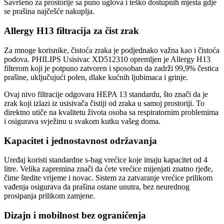
Savršeno za prostorije sa puno uglova i teško dostupnih mjesta gdje
se prašina najčešće nakuplja.
Allergy H13 filtracija za čist zrak
Za mnoge korisnike, čistoća zraka je podjednako važna kao i čistoća
podova. PHILIPS Usisivac XD512310 opremljen je Allergy H13
filterom koji je potpuno zatvoren i sposoban da zadrži 99,9% čestica
prašine, uključujući polen, dlake kućnih ljubimaca i grinje.
Ovaj nivo filtracije odgovara HEPA 13 standardu, što znači da je
zrak koji izlazi iz usisivača čistiji od zraka u samoj prostoriji. To
direktno utiče na kvalitetu života osoba sa respiratornim problemima
i osigurava svježinu u svakom kutku vašeg doma.
Kapacitet i jednostavnost održavanja
Uređaj koristi standardne s-bag vrećice koje imaju kapacitet od 4
litre. Velika zapremina znači da ćete vrećice mijenjati znatno rjeđe,
čime štedite vrijeme i novac. Sistem za zatvaranje vrećice prilikom
vađenja osigurava da prašina ostane unutra, bez neurednog
prosipanja prilikom zamjene.
Dizajn i mobilnost bez ograničenja