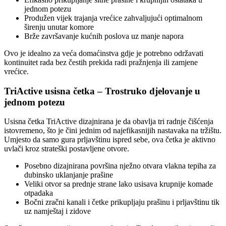
jednom potezu
Produžen vijek trajanja vrećice zahvaljujući optimalnom
širenju unutar komore
Brže završavanje kućnih poslova uz manje napora
Ovo je idealno za veća domaćinstva gdje je potrebno održavati
kontinuitet rada bez čestih prekida radi pražnjenja ili zamjene
vrećice.
TriActive usisna četka – Trostruko djelovanje u
jednom potezu
Usisna četka TriActive dizajnirana je da obavlja tri radnje čišćenja
istovremeno, što je čini jednim od najefikasnijih nastavaka na tržištu.
Umjesto da samo gura prljavštinu ispred sebe, ova četka je aktivno
uvlači kroz strateški postavljene otvore.
Posebno dizajnirana površina nježno otvara vlakna tepiha za
dubinsko uklanjanje prašine
Veliki otvor sa prednje strane lako usisava krupnije komade
otpadaka
Bočni zračni kanali i četke prikupljaju prašinu i prljavštinu tik
uz namještaj i zidove