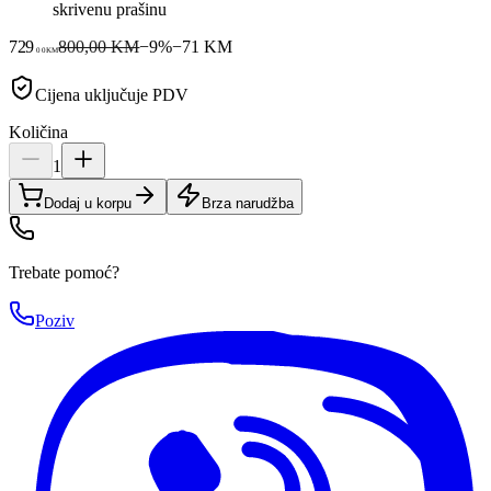
skrivenu prašinu
729
800,00 KM
−
9
%
−
71
KM
00
KM
Cijena uključuje PDV
Količina
1
Dodaj u korpu
Brza narudžba
Trebate pomoć?
Poziv