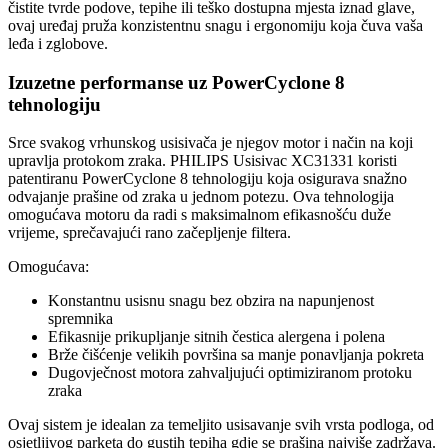
čistite tvrde podove, tepihe ili teško dostupna mjesta iznad glave,
ovaj uređaj pruža konzistentnu snagu i ergonomiju koja čuva vaša
leđa i zglobove.
Izuzetne performanse uz PowerCyclone 8
tehnologiju
Srce svakog vrhunskog usisivača je njegov motor i način na koji
upravlja protokom zraka. PHILIPS Usisivac XC31331 koristi
patentiranu PowerCyclone 8 tehnologiju koja osigurava snažno
odvajanje prašine od zraka u jednom potezu. Ova tehnologija
omogućava motoru da radi s maksimalnom efikasnošću duže
vrijeme, sprečavajući rano začepljenje filtera.
Omogućava:
Konstantnu usisnu snagu bez obzira na napunjenost
spremnika
Efikasnije prikupljanje sitnih čestica alergena i polena
Brže čišćenje velikih površina sa manje ponavljanja pokreta
Dugovječnost motora zahvaljujući optimiziranom protoku
zraka
Ovaj sistem je idealan za temeljito usisavanje svih vrsta podloga, od
osjetljivog parketa do gustih tepiha gdje se prašina najviše zadržava.