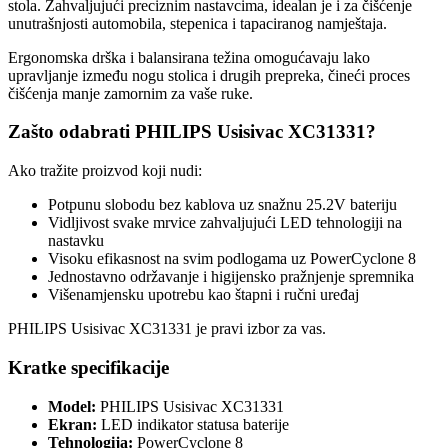
stola. Zahvaljujući preciznim nastavcima, idealan je i za čišćenje
unutrašnjosti automobila, stepenica i tapaciranog namještaja.
Ergonomska drška i balansirana težina omogućavaju lako
upravljanje između nogu stolica i drugih prepreka, čineći proces
čišćenja manje zamornim za vaše ruke.
Zašto odabrati PHILIPS Usisivac XC31331?
Ako tražite proizvod koji nudi:
Potpunu slobodu bez kablova uz snažnu 25.2V bateriju
Vidljivost svake mrvice zahvaljujući LED tehnologiji na
nastavku
Visoku efikasnost na svim podlogama uz PowerCyclone 8
Jednostavno održavanje i higijensko pražnjenje spremnika
Višenamjensku upotrebu kao štapni i ručni uređaj
PHILIPS Usisivac XC31331 je pravi izbor za vas.
Kratke specifikacije
Model:
PHILIPS Usisivac XC31331
Ekran:
LED indikator statusa baterije
Tehnologija:
PowerCyclone 8