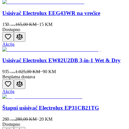
Usisivač Electrolux EEG43WR na vrećice
150
165,00 KM
−
15
KM
00
KM
Dostupno
Akcija
Usisivač Electrolux EW82U2DB 3-in-1 Wet & Dry
935
1.025,00 KM
−
90
KM
00
KM
Besplatna dostava
Akcija
Štapni usisivač Electrolux EP31CB21TG
260
280,00 KM
−
20
KM
00
KM
Dostupno