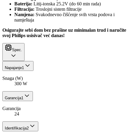
Baterija:
Litij-ionska 25.2V (do 60 min rada)
Filtracija:
Troslojni sistem filtracije
Namjena:
Svakodnevno čišćenje svih vrsta podova i
namještaja
Osigurajte sebi dom bez prašine uz minimalan trud i naručite
svoj Philips usisivač već danas!
Spec.
Napajanje
1
Snaga (W)
300 W
Garancija
1
Garancija
24
Identifikacija
2