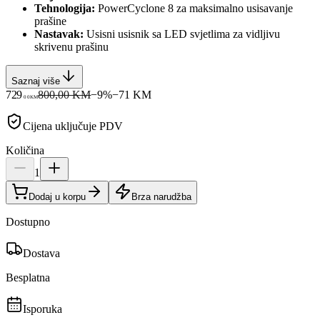
Tehnologija:
PowerCyclone 8 za maksimalno usisavanje
prašine
Nastavak:
Usisni usisnik sa LED svjetlima za vidljivu
skrivenu prašinu
Saznaj više
729
800,00 KM
−
9
%
−
71
KM
00
KM
Cijena uključuje PDV
Količina
1
Dodaj u korpu
Brza narudžba
Dostupno
Dostava
Besplatna
Isporuka