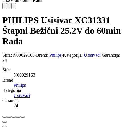
25.2V do 60min Rada
PHILIPS Usisivac XC31331
Štapni Bežični 25.2V do 60min
Rada
Šifra:
N00029163
·
Brend:
Philips
·
Kategorija:
Usisivači
·
Garancija:
24
Šifra
N00029163
Brend
Philips
Kategorija
Usisivači
Garancija
24