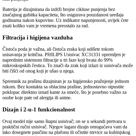
Baterija je dizajnirana da izdrži brojne cikluse punjenja bez
značajnog gubitka kapaciteta, što osigurava pouzdanost uređaja
godinama nakon kupovine. Uz indikator napunjenosti, uvijek ćete
znati koliko vam je vremena preostalo za rad.
Filtracija i higijena vazduha
Čistoća poda je važna, ali čistoća zraka koji udišete tokom
usisavanja je kritična. PHILIPS Usisivac XC31331 opremljen je
naprednim sistemom filtracije u tri faze koji hvata do 99%
mikroskopskih čestica. To znači da zrak koji izlazi iz usisivača može
biti čišći od onog koji je ušao u njega.
Spremnik za prašinu dizajniran je za higijensko pražnjenje jednom
rukom. Bez kontakta sa oblacima prašine, jednostavno otpustite
poklopac direktno iznad kante za smeće, što je posebno važno za
osobe koje pate od alergija ili astme.
Dizajn i 2-u-1 funkcionalnost
Ovaj model nije samo štapni usisivač; on se u sekundi pretvara u
praktični ručni usisivač. Njegov lagani dizajn omogućava vam da
lako dosegnete paučinu na plafonu ili očistite mrvice sa kuhinjskog