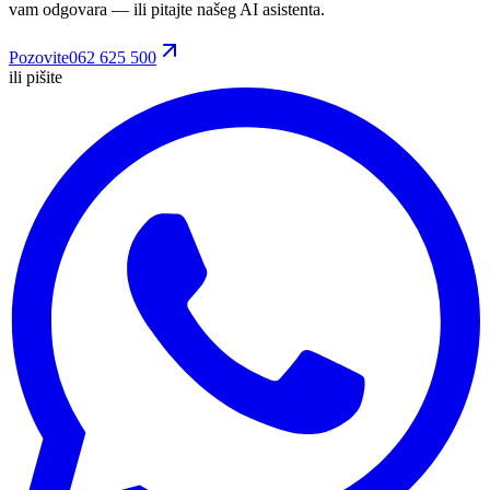
vam odgovara
— ili pitajte našeg AI asistenta.
Pozovite
062 625 500
ili pišite