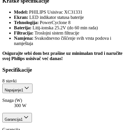
Kratke specifikacije
Model:
PHILIPS Usisivac XC31331
Ekran:
LED indikator statusa baterije
Tehnologija:
PowerCyclone 8
Baterija:
Litij-ionska 25.2V (do 60 min rada)
Filtracija:
Troslojni sistem filtracije
Namjena:
Svakodnevno čišćenje svih vrsta podova i
namještaja
Osigurajte sebi dom bez prašine uz minimalan trud i naručite
svoj Philips usisivač već danas!
Specifikacije
8
stavki
Napajanje
1
Snaga (W)
300 W
Garancija
1
Garancija