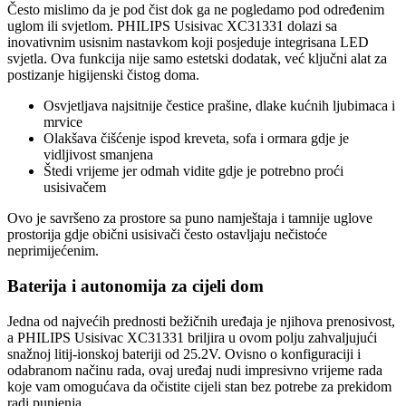
Često mislimo da je pod čist dok ga ne pogledamo pod određenim
uglom ili svjetlom. PHILIPS Usisivac XC31331 dolazi sa
inovativnim usisnim nastavkom koji posjeduje integrisana LED
svjetla. Ova funkcija nije samo estetski dodatak, već ključni alat za
postizanje higijenski čistog doma.
Osvjetljava najsitnije čestice prašine, dlake kućnih ljubimaca i
mrvice
Olakšava čišćenje ispod kreveta, sofa i ormara gdje je
vidljivost smanjena
Štedi vrijeme jer odmah vidite gdje je potrebno proći
usisivačem
Ovo je savršeno za prostore sa puno namještaja i tamnije uglove
prostorija gdje obični usisivači često ostavljaju nečistoće
neprimijećenim.
Baterija i autonomija za cijeli dom
Jedna od najvećih prednosti bežičnih uređaja je njihova prenosivost,
a PHILIPS Usisivac XC31331 briljira u ovom polju zahvaljujući
snažnoj litij-ionskoj bateriji od 25.2V. Ovisno o konfiguraciji i
odabranom načinu rada, ovaj uređaj nudi impresivno vrijeme rada
koje vam omogućava da očistite cijeli stan bez potrebe za prekidom
radi punjenja.