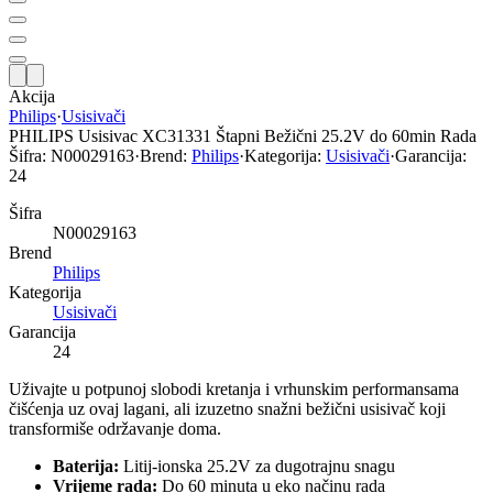
Akcija
Philips
·
Usisivači
PHILIPS Usisivac XC31331 Štapni Bežični 25.2V do 60min Rada
Šifra:
N00029163
·
Brend:
Philips
·
Kategorija:
Usisivači
·
Garancija:
24
Šifra
N00029163
Brend
Philips
Kategorija
Usisivači
Garancija
24
Uživajte u potpunoj slobodi kretanja i vrhunskim performansama
čišćenja uz ovaj lagani, ali izuzetno snažni bežični usisivač koji
transformiše održavanje doma.
Baterija:
Litij-ionska 25.2V za dugotrajnu snagu
Vrijeme rada:
Do 60 minuta u eko načinu rada