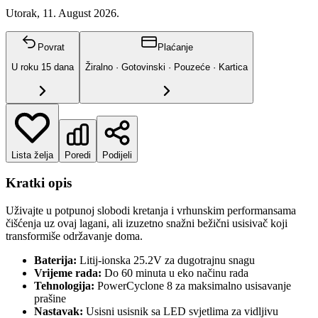
Utorak, 11. August 2026.
Povrat
Plaćanje
U roku
15
dana
Žiralno · Gotovinski · Pouzeće · Kartica
Lista želja
Poredi
Podijeli
Kratki opis
Uživajte u potpunoj slobodi kretanja i vrhunskim performansama
čišćenja uz ovaj lagani, ali izuzetno snažni bežični usisivač koji
transformiše održavanje doma.
Baterija:
Litij-ionska 25.2V za dugotrajnu snagu
Vrijeme rada:
Do 60 minuta u eko načinu rada
Tehnologija:
PowerCyclone 8 za maksimalno usisavanje
prašine
Nastavak:
Usisni usisnik sa LED svjetlima za vidljivu