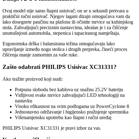
Ovaj model nije samo štapni usisivač; on se u sekundi pretvara u
praktični ručni usisivač. Njegov lagani dizajn omogućava vam da
lako dosegnete paučinu na plafonu ili očistite mrvice sa kuhinjskog
stola. Zahvaljujući preciznim nastavcima, idealan je i za čišćenje
unutrašnjosti automobila, stepenica i tapaciranog namještaja.
Ergonomska drška i balansirana težina omogućavaju lako
upravljanje između nogu stolica i drugih prepreka, čineći proces
čišćenja manje zamornim za vaše ruke.
Zašto odabrati PHILIPS Usisivac XC31331?
Ako tražite proizvod koji nudi:
Potpunu slobodu bez kablova uz snažnu 25.2V bateriju
Vidljivost svake mrvice zahvaljujući LED tehnologiji na
nastavku
Visoku efikasnost na svim podlogama uz PowerCyclone 8
Jednostavno održavanje i higijensko pražnjenje spremnika
Višenamjensku upotrebu kao štapni i ručni uređaj
PHILIPS Usisivac XC31331 je pravi izbor za vas.