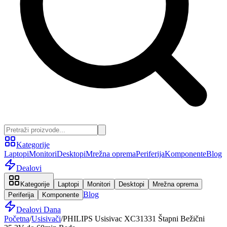
Kategorije
Laptopi
Monitori
Desktopi
Mrežna oprema
Periferija
Komponente
Blog
Dealovi
Kategorije
Laptopi
Monitori
Desktopi
Mrežna oprema
Blog
Periferija
Komponente
Dealovi Dana
Početna
/
Usisivači
/
PHILIPS Usisivac XC31331 Štapni Bežični