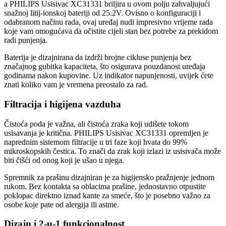
a PHILIPS Usisivac XC31331 briljira u ovom polju zahvaljujući
snažnoj litij-ionskoj bateriji od 25.2V. Ovisno o konfiguraciji i
odabranom načinu rada, ovaj uređaj nudi impresivno vrijeme rada
koje vam omogućava da očistite cijeli stan bez potrebe za prekidom
radi punjenja.
Baterija je dizajnirana da izdrži brojne cikluse punjenja bez
značajnog gubitka kapaciteta, što osigurava pouzdanost uređaja
godinama nakon kupovine. Uz indikator napunjenosti, uvijek ćete
znati koliko vam je vremena preostalo za rad.
Filtracija i higijena vazduha
Čistoća poda je važna, ali čistoća zraka koji udišete tokom
usisavanja je kritična. PHILIPS Usisivac XC31331 opremljen je
naprednim sistemom filtracije u tri faze koji hvata do 99%
mikroskopskih čestica. To znači da zrak koji izlazi iz usisivača može
biti čišći od onog koji je ušao u njega.
Spremnik za prašinu dizajniran je za higijensko pražnjenje jednom
rukom. Bez kontakta sa oblacima prašine, jednostavno otpustite
poklopac direktno iznad kante za smeće, što je posebno važno za
osobe koje pate od alergija ili astme.
Dizajn i 2-u-1 funkcionalnost