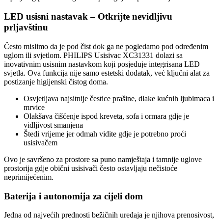
LED usisni nastavak – Otkrijte nevidljivu
prljavštinu
Često mislimo da je pod čist dok ga ne pogledamo pod određenim
uglom ili svjetlom. PHILIPS Usisivac XC31331 dolazi sa
inovativnim usisnim nastavkom koji posjeduje integrisana LED
svjetla. Ova funkcija nije samo estetski dodatak, već ključni alat za
postizanje higijenski čistog doma.
Osvjetljava najsitnije čestice prašine, dlake kućnih ljubimaca i
mrvice
Olakšava čišćenje ispod kreveta, sofa i ormara gdje je
vidljivost smanjena
Štedi vrijeme jer odmah vidite gdje je potrebno proći
usisivačem
Ovo je savršeno za prostore sa puno namještaja i tamnije uglove
prostorija gdje obični usisivači često ostavljaju nečistoće
neprimijećenim.
Baterija i autonomija za cijeli dom
Jedna od najvećih prednosti bežičnih uređaja je njihova prenosivost,