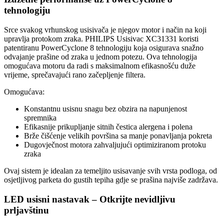
tehnologiju
Srce svakog vrhunskog usisivača je njegov motor i način na koji
upravlja protokom zraka. PHILIPS Usisivac XC31331 koristi
patentiranu PowerCyclone 8 tehnologiju koja osigurava snažno
odvajanje prašine od zraka u jednom potezu. Ova tehnologija
omogućava motoru da radi s maksimalnom efikasnošću duže
vrijeme, sprečavajući rano začepljenje filtera.
Omogućava:
Konstantnu usisnu snagu bez obzira na napunjenost
spremnika
Efikasnije prikupljanje sitnih čestica alergena i polena
Brže čišćenje velikih površina sa manje ponavljanja pokreta
Dugovječnost motora zahvaljujući optimiziranom protoku
zraka
Ovaj sistem je idealan za temeljito usisavanje svih vrsta podloga, od
osjetljivog parketa do gustih tepiha gdje se prašina najviše zadržava.
LED usisni nastavak – Otkrijte nevidljivu
prljavštinu