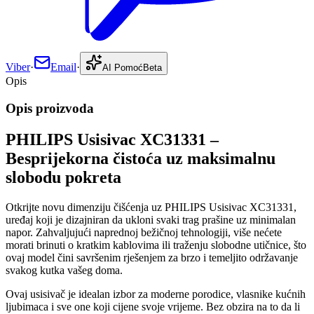
Viber
·
Email
·
AI Pomoć
Beta
Opis
Opis proizvoda
PHILIPS Usisivac XC31331 –
Besprijekorna čistoća uz maksimalnu
slobodu pokreta
Otkrijte novu dimenziju čišćenja uz PHILIPS Usisivac XC31331,
uređaj koji je dizajniran da ukloni svaki trag prašine uz minimalan
napor. Zahvaljujući naprednoj bežičnoj tehnologiji, više nećete
morati brinuti o kratkim kablovima ili traženju slobodne utičnice, što
ovaj model čini savršenim rješenjem za brzo i temeljito održavanje
svakog kutka vašeg doma.
Ovaj usisivač je idealan izbor za moderne porodice, vlasnike kućnih
ljubimaca i sve one koji cijene svoje vrijeme. Bez obzira na to da li