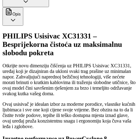
Opis
PHILIPS Usisivac XC31331 –
Besprijekorna čistoća uz maksimalnu
slobodu pokreta
Otkrijte novu dimenziju čišćenja uz PHILIPS Usisivac XC31331,
uređaj koji je dizajniran da ukloni svaki trag prašine uz minimalan
napor. Zahvaljujući naprednoj bežičnoj tehnologiji, više nećete
morati brinuti o kratkim kablovima ili traženju slobodne utičnice, što
ovaj model čini savršenim rješenjem za brzo i temeljito održavanje
svakog kutka vašeg doma.
Ovaj usisivač je idealan izbor za moderne porodice, vlasnike kućnih
ljubimaca i sve one koji cijene svoje vrijeme. Bez obzira na to da li
čistite tvrde podove, tepihe ili teško dostupna mjesta iznad glave,
ovaj uređaj pruža konzistentnu snagu i ergonomiju koja čuva vaša
leđa i zglobove.
Izuzetne performanse uz PowerCyclone 8