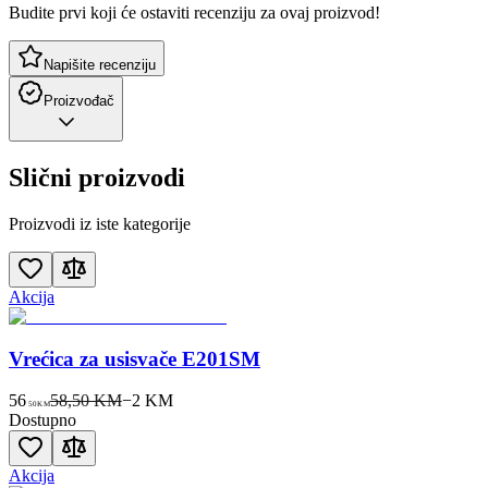
Budite prvi koji će ostaviti recenziju za ovaj proizvod!
Napišite recenziju
Proizvođač
Slični proizvodi
Proizvodi iz iste kategorije
Akcija
Vrećica za usisvače E201SM
56
58,50 KM
−
2
KM
50
KM
Dostupno
Akcija