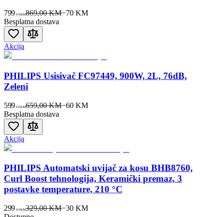
799
869,00 KM
−
70
KM
00
KM
Besplatna dostava
Akcija
PHILIPS Usisivač FC97449, 900W, 2L, 76dB,
Zeleni
599
659,00 KM
−
60
KM
00
KM
Besplatna dostava
Akcija
PHILIPS Automatski uvijač za kosu BHB8760,
Curl Boost tehnologija, Keramički premaz, 3
postavke temperature, 210 °C
299
329,00 KM
−
30
KM
00
KM
Dostupno