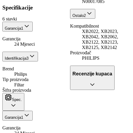
N00017085
Specifikacije
Ostalo
2
6
stavki
Kompatibilnost
Garancija
1
XB2022, XB2023,
XB2042, XB2062,
Garancija
XB2122, XB2123,
24 Mjeseci
XB2125, XB2142
Proizvođač
PHILIPS
Identifikacija
3
Brend
Recenzije kupaca
Philips
Tip proizvoda
Filtar
Šifra proizvoda
Spec.
Garancija
1
Garancija