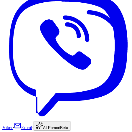
Viber
·
Email
·
AI Pomoć
Beta