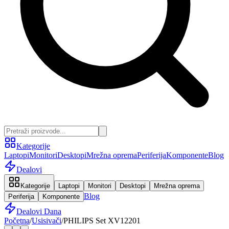
Kategorije
Laptopi
Monitori
Desktopi
Mrežna oprema
Periferija
Komponente
Blog
Dealovi
Kategorije
Laptopi
Monitori
Desktopi
Mrežna oprema
Blog
Periferija
Komponente
Dealovi Dana
Početna
/
Usisivači
/
PHILIPS Set XV12201