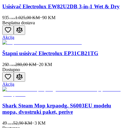
Usisivač Electrolux EW82U2DB 3-in-1 Wet & Dry
935
1.025,00 KM
−
90
KM
00
KM
Besplatna dostava
Akcija
Štapni usisivač Electrolux EP31CB21TG
260
280,00 KM
−
20
KM
00
KM
Dostupno
Akcija
Shark Steam Mop krpaodg. S6003EU modelu
mopa, dvostruki paket, perive
49
52,90 KM
−
3
KM
50
KM