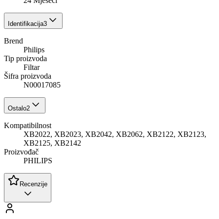
24 Mjeseci
Identifikacija
3
Brend
Philips
Tip proizvoda
Filtar
Šifra proizvoda
N00017085
Ostalo
2
Kompatibilnost
XB2022, XB2023, XB2042, XB2062, XB2122, XB2123,
XB2125, XB2142
Proizvođač
PHILIPS
Recenzije