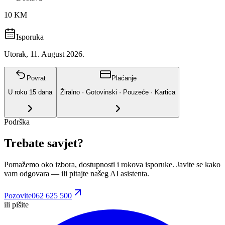
10 KM
Isporuka
Utorak, 11. August 2026.
Povrat
Plaćanje
U roku
15
dana
Žiralno · Gotovinski · Pouzeće · Kartica
Podrška
Trebate savjet?
Pomažemo oko izbora, dostupnosti i rokova isporuke. Javite se kako
vam odgovara
— ili pitajte našeg AI asistenta.
Pozovite
062 625 500
ili pišite