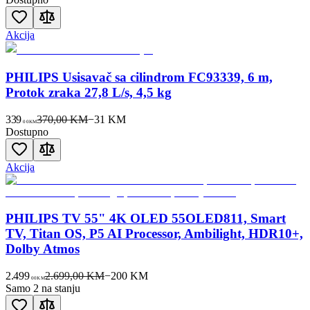
Akcija
PHILIPS Usisavač sa cilindrom FC93339, 6 m,
Protok zraka 27,8 L/s, 4,5 kg
339
370,00 KM
−
31
KM
00
KM
Dostupno
Akcija
PHILIPS TV 55" 4K OLED 55OLED811, Smart
TV, Titan OS, P5 AI Processor, Ambilight, HDR10+,
Dolby Atmos
2.499
2.699,00 KM
−
200
KM
00
KM
Samo 2 na stanju