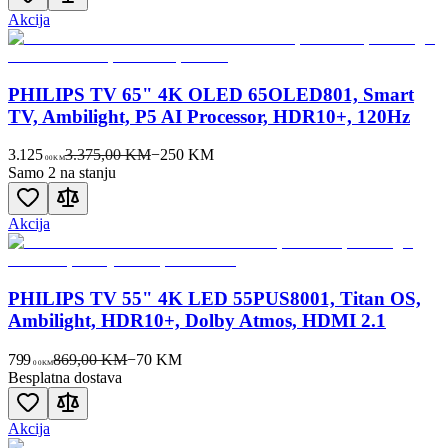
Akcija
PHILIPS TV 65" 4K OLED 65OLED801, Smart
TV, Ambilight, P5 AI Processor, HDR10+, 120Hz
3.125
3.375,00 KM
−
250
KM
00
KM
Samo 2 na stanju
Akcija
PHILIPS TV 55" 4K LED 55PUS8001, Titan OS,
Ambilight, HDR10+, Dolby Atmos, HDMI 2.1
799
869,00 KM
−
70
KM
00
KM
Besplatna dostava
Akcija