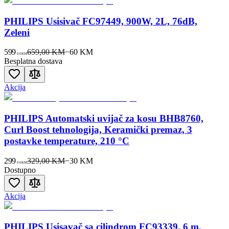
PHILIPS Usisivač FC97449, 900W, 2L, 76dB,
Zeleni
599
659,00 KM
−
60
KM
00
KM
Besplatna dostava
Akcija
PHILIPS Automatski uvijač za kosu BHB8760,
Curl Boost tehnologija, Keramički premaz, 3
postavke temperature, 210 °C
299
329,00 KM
−
30
KM
00
KM
Dostupno
Akcija
PHILIPS Usisavač sa cilindrom FC93339, 6 m,