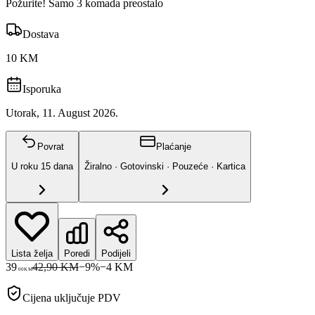
Požurite! Samo 3 komada preostalo
Dostava
10 KM
Isporuka
Utorak, 11. August 2026.
Povrat
Plaćanje
U roku
15
dana
Žiralno · Gotovinski · Pouzeće · Kartica
Lista želja
Poredi
Podijeli
39
42,90 KM
−
9
%
−
4
KM
00
KM
Cijena uključuje PDV