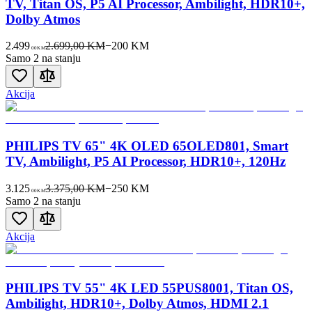
TV, Titan OS, P5 AI Processor, Ambilight, HDR10+,
Dolby Atmos
2.499
2.699,00 KM
−
200
KM
00
KM
Samo 2 na stanju
Akcija
PHILIPS TV 65" 4K OLED 65OLED801, Smart
TV, Ambilight, P5 AI Processor, HDR10+, 120Hz
3.125
3.375,00 KM
−
250
KM
00
KM
Samo 2 na stanju
Akcija
PHILIPS TV 55" 4K LED 55PUS8001, Titan OS,
Ambilight, HDR10+, Dolby Atmos, HDMI 2.1