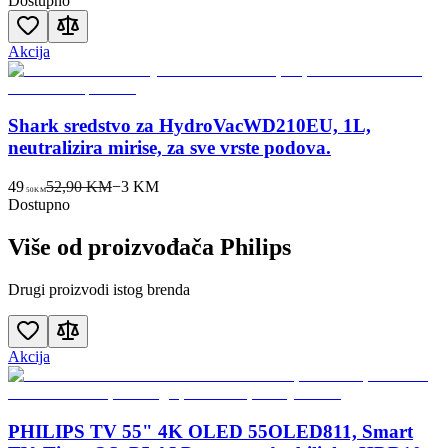
Dostupno
Akcija
Shark sredstvo za HydroVacWD210EU, 1L,
neutralizira mirise, za sve vrste podova.
49
52,90 KM
−
3
KM
50
KM
Dostupno
Više od proizvođača
Philips
Drugi proizvodi istog brenda
Akcija
PHILIPS TV 55" 4K OLED 55OLED811, Smart