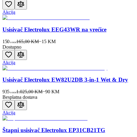
Akcija
Usisivač Electrolux EEG43WR na vrećice
150
165,00 KM
−
15
KM
00
KM
Dostupno
Akcija
Usisivač Electrolux EW82U2DB 3-in-1 Wet & Dry
935
1.025,00 KM
−
90
KM
00
KM
Besplatna dostava
Akcija
Štapni usisivač Electrolux EP31CB21TG