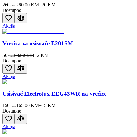
260
280,00 KM
−
20
KM
00
KM
Dostupno
Akcija
Vrećica za usisvače E201SM
56
58,50 KM
−
2
KM
50
KM
Dostupno
Akcija
Usisivač Electrolux EEG43WR na vrećice
150
165,00 KM
−
15
KM
00
KM
Dostupno
Akcija