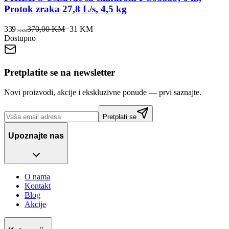
Protok zraka 27,8 L/s, 4,5 kg
339
370,00 KM
−
31
KM
00
KM
Dostupno
Pretplatite se na newsletter
Novi proizvodi, akcije i ekskluzivne ponude — prvi saznajte.
Pretplati se
Upoznajte nas
O nama
Kontakt
Blog
Akcije