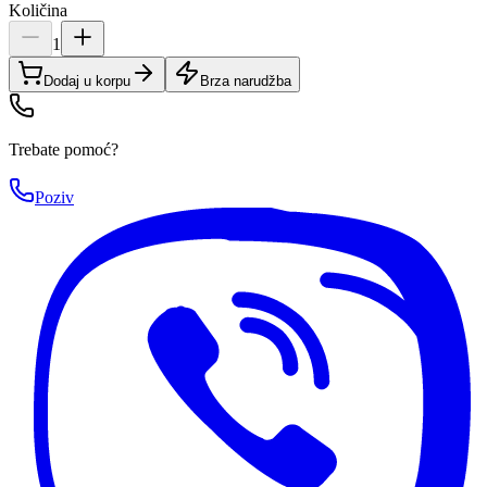
Količina
1
Dodaj u korpu
Brza narudžba
Trebate pomoć?
Poziv