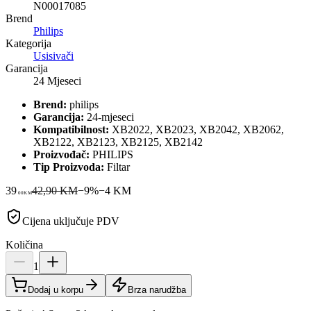
N00017085
Brend
Philips
Kategorija
Usisivači
Garancija
24 Mjeseci
Brend:
philips
Garancija:
24-mjeseci
Kompatibilnost:
XB2022, XB2023, XB2042, XB2062,
XB2122, XB2123, XB2125, XB2142
Proizvođač:
PHILIPS
Tip Proizvoda:
Filtar
39
42,90 KM
−
9
%
−
4
KM
00
KM
Cijena uključuje PDV
Količina
1
Dodaj u korpu
Brza narudžba