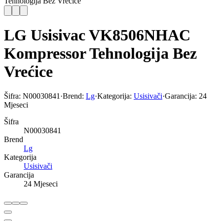
Tehnologija Bez Vrećice
LG Usisivac VK8506NHAC
Kompressor Tehnologija Bez
Vrećice
Šifra:
N00030841
·
Brend:
Lg
·
Kategorija:
Usisivači
·
Garancija:
24
Mjeseci
Šifra
N00030841
Brend
Lg
Kategorija
Usisivači
Garancija
24 Mjeseci