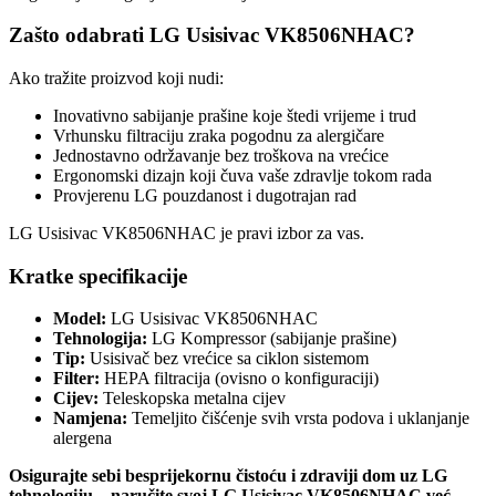
Zašto odabrati LG Usisivac VK8506NHAC?
Ako tražite proizvod koji nudi:
Inovativno sabijanje prašine koje štedi vrijeme i trud
Vrhunsku filtraciju zraka pogodnu za alergičare
Jednostavno održavanje bez troškova na vrećice
Ergonomski dizajn koji čuva vaše zdravlje tokom rada
Provjerenu LG pouzdanost i dugotrajan rad
LG Usisivac VK8506NHAC je pravi izbor za vas.
Kratke specifikacije
Model:
LG Usisivac VK8506NHAC
Tehnologija:
LG Kompressor (sabijanje prašine)
Tip:
Usisivač bez vrećice sa ciklon sistemom
Filter:
HEPA filtracija (ovisno o konfiguraciji)
Cijev:
Teleskopska metalna cijev
Namjena:
Temeljito čišćenje svih vrsta podova i uklanjanje
alergena
Osigurajte sebi besprijekornu čistoću i zdraviji dom uz LG
tehnologiju – naručite svoj LG Usisivac VK8506NHAC već