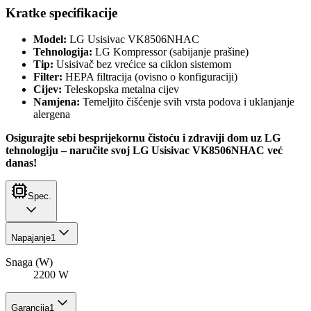
Kratke specifikacije
Model:
LG Usisivac VK8506NHAC
Tehnologija:
LG Kompressor (sabijanje prašine)
Tip:
Usisivač bez vrećice sa ciklon sistemom
Filter:
HEPA filtracija (ovisno o konfiguraciji)
Cijev:
Teleskopska metalna cijev
Namjena:
Temeljito čišćenje svih vrsta podova i uklanjanje
alergena
Osigurajte sebi besprijekornu čistoću i zdraviji dom uz LG
tehnologiju – naručite svoj LG Usisivac VK8506NHAC već
danas!
Spec.
Napajanje
1
Snaga (W)
2200 W
Garancija
1