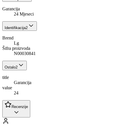
Garancija
24 Mjeseci
Identifikacija
2
Brend
Lg
Šifra proizvoda
N00030841
Ostalo
2
title
Garancija
value
24
Recenzije