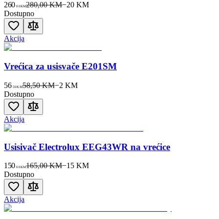
260
280,00 KM
−
20
KM
00
KM
Dostupno
Akcija
Vrećica za usisvače E201SM
56
58,50 KM
−
2
KM
50
KM
Dostupno
Akcija
Usisivač Electrolux EEG43WR na vrećice
150
165,00 KM
−
15
KM
00
KM
Dostupno
Akcija