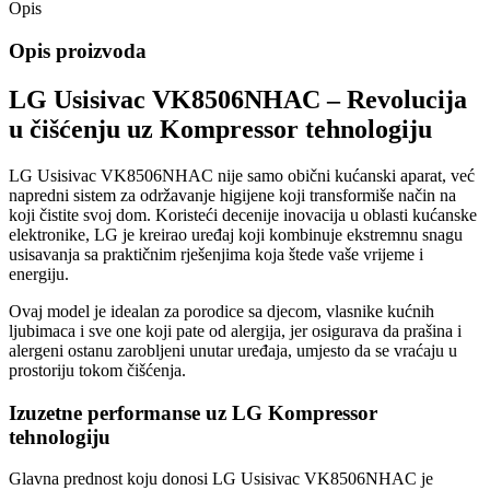
Opis
Opis proizvoda
LG Usisivac VK8506NHAC – Revolucija
u čišćenju uz Kompressor tehnologiju
LG Usisivac VK8506NHAC nije samo obični kućanski aparat, već
napredni sistem za održavanje higijene koji transformiše način na
koji čistite svoj dom. Koristeći decenije inovacija u oblasti kućanske
elektronike, LG je kreirao uređaj koji kombinuje ekstremnu snagu
usisavanja sa praktičnim rješenjima koja štede vaše vrijeme i
energiju.
Ovaj model je idealan za porodice sa djecom, vlasnike kućnih
ljubimaca i sve one koji pate od alergija, jer osigurava da prašina i
alergeni ostanu zarobljeni unutar uređaja, umjesto da se vraćaju u
prostoriju tokom čišćenja.
Izuzetne performanse uz LG Kompressor
tehnologiju
Glavna prednost koju donosi LG Usisivac VK8506NHAC je