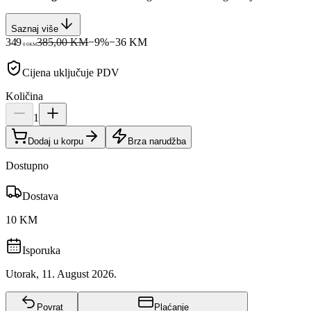
Saznaj više
349
385,00 KM
−
9
%
−
36
KM
00
KM
Cijena uključuje PDV
Količina
1
Dodaj u korpu
Brza narudžba
Dostupno
Dostava
10 KM
Isporuka
Utorak, 11. August 2026.
Povrat
Plaćanje