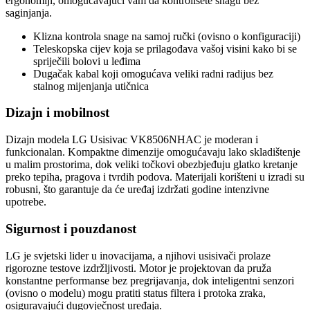
ergonomiji, omogućavajući vam da kontrolišete snagu bez
saginjanja.
Klizna kontrola snage na samoj ručki (ovisno o konfiguraciji)
Teleskopska cijev koja se prilagođava vašoj visini kako bi se
spriječili bolovi u leđima
Dugačak kabal koji omogućava veliki radni radijus bez
stalnog mijenjanja utičnica
Dizajn i mobilnost
Dizajn modela LG Usisivac VK8506NHAC je moderan i
funkcionalan. Kompaktne dimenzije omogućavaju lako skladištenje
u malim prostorima, dok veliki točkovi obezbjeđuju glatko kretanje
preko tepiha, pragova i tvrdih podova. Materijali korišteni u izradi su
robusni, što garantuje da će uređaj izdržati godine intenzivne
upotrebe.
Sigurnost i pouzdanost
LG je svjetski lider u inovacijama, a njihovi usisivači prolaze
rigorozne testove izdržljivosti. Motor je projektovan da pruža
konstantne performanse bez pregrijavanja, dok inteligentni senzori
(ovisno o modelu) mogu pratiti status filtera i protoka zraka,
osiguravajući dugovječnost uređaja.