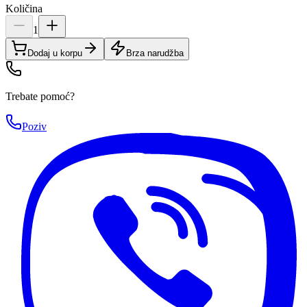
Količina
1
Dodaj u korpu
Brza narudžba
Trebate pomoć?
Poziv