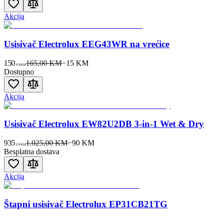
Akcija
Usisivač Electrolux EEG43WR na vrećice
150
165,00 KM
−
15
KM
00
KM
Dostupno
Akcija
Usisivač Electrolux EW82U2DB 3-in-1 Wet & Dry
935
1.025,00 KM
−
90
KM
00
KM
Besplatna dostava
Akcija
Štapni usisivač Electrolux EP31CB21TG