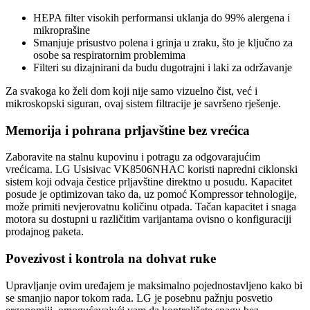
HEPA filter visokih performansi uklanja do 99% alergena i
mikroprašine
Smanjuje prisustvo polena i grinja u zraku, što je ključno za
osobe sa respiratornim problemima
Filteri su dizajnirani da budu dugotrajni i laki za održavanje
Za svakoga ko želi dom koji nije samo vizuelno čist, već i
mikroskopski siguran, ovaj sistem filtracije je savršeno rješenje.
Memorija i pohrana prljavštine bez vrećica
Zaboravite na stalnu kupovinu i potragu za odgovarajućim
vrećicama. LG Usisivac VK8506NHAC koristi napredni ciklonski
sistem koji odvaja čestice prljavštine direktno u posudu. Kapacitet
posude je optimizovan tako da, uz pomoć Kompressor tehnologije,
može primiti nevjerovatnu količinu otpada. Tačan kapacitet i snaga
motora su dostupni u različitim varijantama ovisno o konfiguraciji
prodajnog paketa.
Povezivost i kontrola na dohvat ruke
Upravljanje ovim uređajem je maksimalno pojednostavljeno kako bi
se smanjio napor tokom rada. LG je posebnu pažnju posvetio