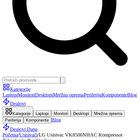
Kategorije
Laptopi
Monitori
Desktopi
Mrežna oprema
Periferija
Komponente
Blog
Dealovi
Kategorije
Laptopi
Monitori
Desktopi
Mrežna oprema
Blog
Periferija
Komponente
Dealovi Dana
Početna
/
Usisivači
/
LG Usisivac VK8506NHAC Kompressor