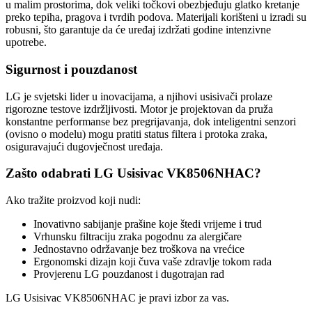
u malim prostorima, dok veliki točkovi obezbjeđuju glatko kretanje
preko tepiha, pragova i tvrdih podova. Materijali korišteni u izradi su
robusni, što garantuje da će uređaj izdržati godine intenzivne
upotrebe.
Sigurnost i pouzdanost
LG je svjetski lider u inovacijama, a njihovi usisivači prolaze
rigorozne testove izdržljivosti. Motor je projektovan da pruža
konstantne performanse bez pregrijavanja, dok inteligentni senzori
(ovisno o modelu) mogu pratiti status filtera i protoka zraka,
osiguravajući dugovječnost uređaja.
Zašto odabrati LG Usisivac VK8506NHAC?
Ako tražite proizvod koji nudi:
Inovativno sabijanje prašine koje štedi vrijeme i trud
Vrhunsku filtraciju zraka pogodnu za alergičare
Jednostavno održavanje bez troškova na vrećice
Ergonomski dizajn koji čuva vaše zdravlje tokom rada
Provjerenu LG pouzdanost i dugotrajan rad
LG Usisivac VK8506NHAC je pravi izbor za vas.