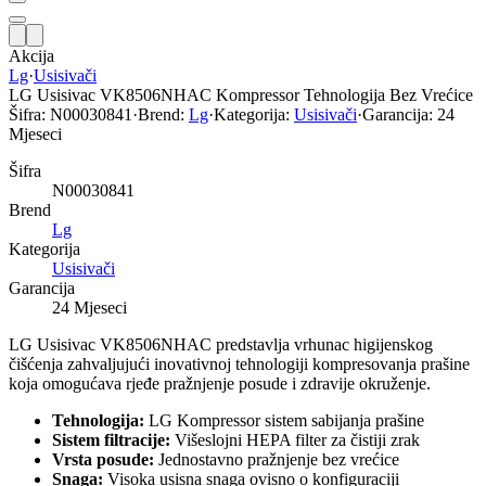
Akcija
Lg
·
Usisivači
LG Usisivac VK8506NHAC Kompressor Tehnologija Bez Vrećice
Šifra:
N00030841
·
Brend:
Lg
·
Kategorija:
Usisivači
·
Garancija:
24
Mjeseci
Šifra
N00030841
Brend
Lg
Kategorija
Usisivači
Garancija
24 Mjeseci
LG Usisivac VK8506NHAC predstavlja vrhunac higijenskog
čišćenja zahvaljujući inovativnoj tehnologiji kompresovanja prašine
koja omogućava rjeđe pražnjenje posude i zdravije okruženje.
Tehnologija:
LG Kompressor sistem sabijanja prašine
Sistem filtracije:
Višeslojni HEPA filter za čistiji zrak
Vrsta posude:
Jednostavno pražnjenje bez vrećice
Snaga:
Visoka usisna snaga ovisno o konfiguraciji