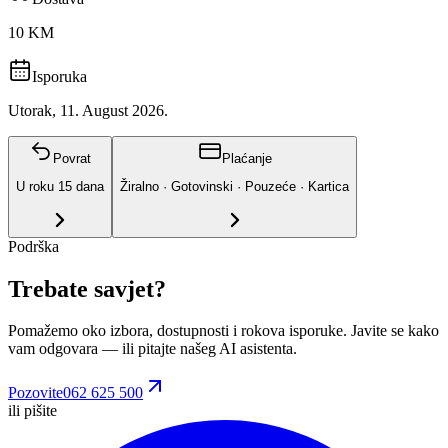
10 KM
Isporuka
Utorak, 11. August 2026.
Povrat
Plaćanje
U roku
15
dana
Žiralno · Gotovinski · Pouzeće · Kartica
Podrška
Trebate savjet?
Pomažemo oko izbora, dostupnosti i rokova isporuke. Javite se kako
vam odgovara
— ili pitajte našeg AI asistenta.
Pozovite
062 625 500
ili pišite