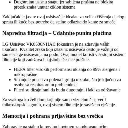
Dugotrajnu usisnu snagu jer sabijena prašina ne blokira
protok zraka unutar ciklon sistema
Zaključak je jasan: ovaj usisivač je idealan za velika čišćenja cijelog
sprata ili kuće bez potrebe da stalno odlazite do kante za smeće.
Napredna filtracija – Udahnite punim plućima
LG Usisivac VK8506NHAC fokusiran je na zdravlje vaših
ukućana. Kvalitet zraka koji izlazi iz usisivača često je važniji od
same snage usisavanja na podu. Ovaj model koristi višeslojni sistem
filtracije koji zadržava i najsitnije čestice prašine.
HEPA filter visokih performansi uklanja do 99% alergena i
mikroprašine
Smanjuje prisustvo polena i grinja u zraku, što je ključno za
osobe sa respiratornim problemima
Filteri su dizajnirani da budu dugotrajni i laki za održavanje
Za svakoga ko želi dom koji nije samo vizuelno čist, već i
mikroskopski siguran, ovaj sistem filtracije je savršeno rješenje.
Memorija i pohrana prljavštine bez vrećica
Zaboravite na stalnu kupovinu i potragu za odgovarajućim