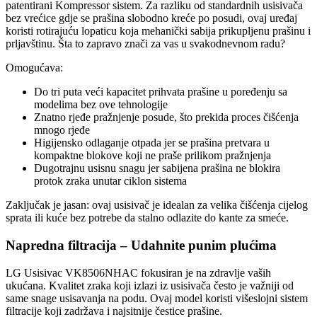
patentirani Kompressor sistem. Za razliku od standardnih usisivača
bez vrećice gdje se prašina slobodno kreće po posudi, ovaj uređaj
koristi rotirajuću lopaticu koja mehanički sabija prikupljenu prašinu i
prljavštinu. Šta to zapravo znači za vas u svakodnevnom radu?
Omogućava:
Do tri puta veći kapacitet prihvata prašine u poređenju sa
modelima bez ove tehnologije
Znatno rjeđe pražnjenje posude, što prekida proces čišćenja
mnogo rjeđe
Higijensko odlaganje otpada jer se prašina pretvara u
kompaktne blokove koji ne praše prilikom pražnjenja
Dugotrajnu usisnu snagu jer sabijena prašina ne blokira
protok zraka unutar ciklon sistema
Zaključak je jasan: ovaj usisivač je idealan za velika čišćenja cijelog
sprata ili kuće bez potrebe da stalno odlazite do kante za smeće.
Napredna filtracija – Udahnite punim plućima
LG Usisivac VK8506NHAC fokusiran je na zdravlje vaših
ukućana. Kvalitet zraka koji izlazi iz usisivača često je važniji od
same snage usisavanja na podu. Ovaj model koristi višeslojni sistem
filtracije koji zadržava i najsitnije čestice prašine.