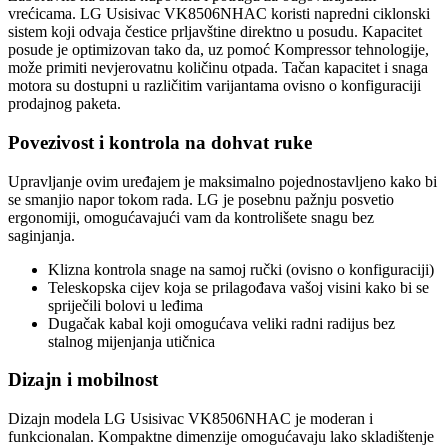
vrećicama. LG Usisivac VK8506NHAC koristi napredni ciklonski
sistem koji odvaja čestice prljavštine direktno u posudu. Kapacitet
posude je optimizovan tako da, uz pomoć Kompressor tehnologije,
može primiti nevjerovatnu količinu otpada. Tačan kapacitet i snaga
motora su dostupni u različitim varijantama ovisno o konfiguraciji
prodajnog paketa.
Povezivost i kontrola na dohvat ruke
Upravljanje ovim uređajem je maksimalno pojednostavljeno kako bi
se smanjio napor tokom rada. LG je posebnu pažnju posvetio
ergonomiji, omogućavajući vam da kontrolišete snagu bez
saginjanja.
Klizna kontrola snage na samoj ručki (ovisno o konfiguraciji)
Teleskopska cijev koja se prilagođava vašoj visini kako bi se
spriječili bolovi u leđima
Dugačak kabal koji omogućava veliki radni radijus bez
stalnog mijenjanja utičnica
Dizajn i mobilnost
Dizajn modela LG Usisivac VK8506NHAC je moderan i
funkcionalan. Kompaktne dimenzije omogućavaju lako skladištenje