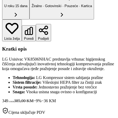
U roku
15
dana
Žiralno · Gotovinski · Pouzeće · Kartica
Lista želja
Poredi
Podijeli
Kratki opis
LG Usisivac VK8506NHAC predstavlja vrhunac higijenskog
čišćenja zahvaljujući inovativnoj tehnologiji kompresovanja prašine
koja omogućava rjeđe pražnjenje posude i zdravije okruženje.
Tehnologija:
LG Kompressor sistem sabijanja prašine
Sistem filtracije:
Višeslojni HEPA filter za čistiji zrak
Vrsta posude:
Jednostavno pražnjenje bez vrećice
Snaga:
Visoka usisna snaga ovisno o konfiguraciji
349
385,00 KM
−
9
%
−
36
KM
00
KM
Cijena uključuje PDV