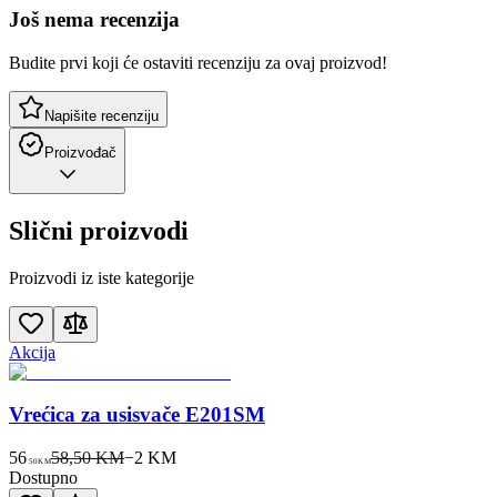
Još nema recenzija
Budite prvi koji će ostaviti recenziju za ovaj proizvod!
Napišite recenziju
Proizvođač
Slični proizvodi
Proizvodi iz iste kategorije
Akcija
Vrećica za usisvače E201SM
56
58,50 KM
−
2
KM
50
KM
Dostupno