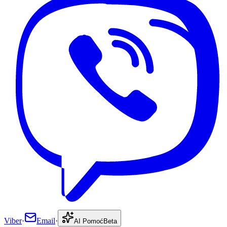
Viber
·
Email
·
AI Pomoć
Beta