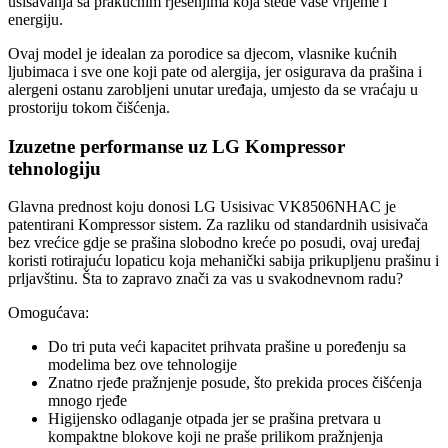
usisavanja sa praktičnim rješenjima koja štede vaše vrijeme i
energiju.
Ovaj model je idealan za porodice sa djecom, vlasnike kućnih
ljubimaca i sve one koji pate od alergija, jer osigurava da prašina i
alergeni ostanu zarobljeni unutar uređaja, umjesto da se vraćaju u
prostoriju tokom čišćenja.
Izuzetne performanse uz LG Kompressor
tehnologiju
Glavna prednost koju donosi LG Usisivac VK8506NHAC je
patentirani Kompressor sistem. Za razliku od standardnih usisivača
bez vrećice gdje se prašina slobodno kreće po posudi, ovaj uređaj
koristi rotirajuću lopaticu koja mehanički sabija prikupljenu prašinu i
prljavštinu. Šta to zapravo znači za vas u svakodnevnom radu?
Omogućava:
Do tri puta veći kapacitet prihvata prašine u poređenju sa
modelima bez ove tehnologije
Znatno rjeđe pražnjenje posude, što prekida proces čišćenja
mnogo rjeđe
Higijensko odlaganje otpada jer se prašina pretvara u
kompaktne blokove koji ne praše prilikom pražnjenja