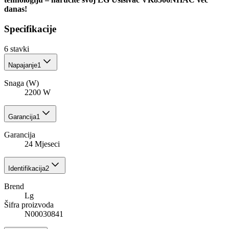
danas!
Specifikacije
6
stavki
Napajanje
1
Snaga (W)
2200 W
Garancija
1
Garancija
24 Mjeseci
Identifikacija
2
Brend
Lg
Šifra proizvoda
N00030841