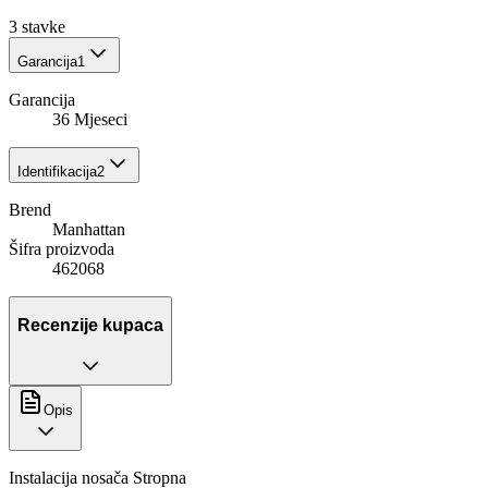
3
stavke
Garancija
1
Garancija
36 Mjeseci
Identifikacija
2
Brend
Manhattan
Šifra proizvoda
462068
Recenzije kupaca
Opis
Instalacija nosača Stropna