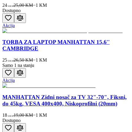
24
25,00 KM
−
1
KM
50
KM
Dostupno
Akcija
TORBA ZA LAPTOP MANHATTAN 15,6''
CAMBRIDGE
25
26,50 KM
−
1
KM
50
KM
Samo 1 na stanju
Akcija
MANHATTAN Zidni nosač za TV 32"-70", Fiksni,
do 45kg, VESA 400x400, Niskoprofilni (20mm)
18
19,00 KM
−
1
KM
50
KM
Dostupno