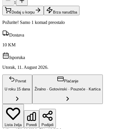
1
Dodaj u korpu
Brza narudžba
Požurite! Samo 1 komad preostalo
Dostava
10 KM
Isporuka
Utorak, 11. August 2026.
Povrat
Plaćanje
U roku
15
dana
Žiralno · Gotovinski · Pouzeće · Kartica
Lista želja
Poredi
Podijeli