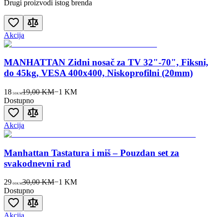
Drugi proizvodi istog brenda
Akcija
MANHATTAN Zidni nosač za TV 32"-70", Fiksni,
do 45kg, VESA 400x400, Niskoprofilni (20mm)
18
19,00 KM
−
1
KM
50
KM
Dostupno
Akcija
Manhattan Tastatura i miš – Pouzdan set za
svakodnevni rad
29
30,00 KM
−
1
KM
00
KM
Dostupno
Akcija