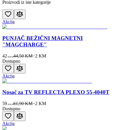
Proizvodi iz iste kategorije
Akcija
PUNJAČ BEŽIČNI MAGNETNI
"MAGCHARGE"
42
44,50 KM
−
2
KM
90
KM
Dostupno
Akcija
Nosač za TV REFLECTA PLEXO 55-4040T
59
61,90 KM
−
2
KM
90
KM
Dostupno
Akcija