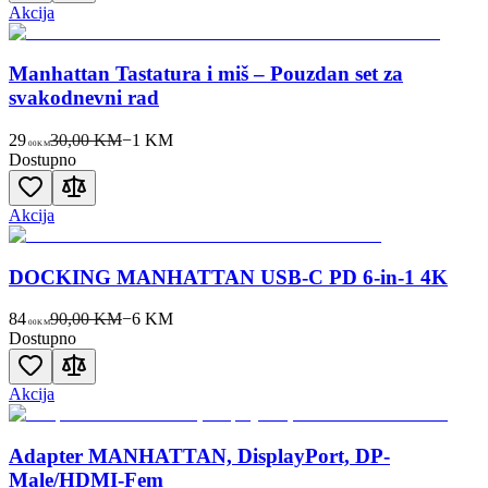
Akcija
Manhattan Tastatura i miš – Pouzdan set za
svakodnevni rad
29
30,00 KM
−
1
KM
00
KM
Dostupno
Akcija
DOCKING MANHATTAN USB-C PD 6-in-1 4K
84
90,00 KM
−
6
KM
00
KM
Dostupno
Akcija
Adapter MANHATTAN, DisplayPort, DP-
Male/HDMI-Fem