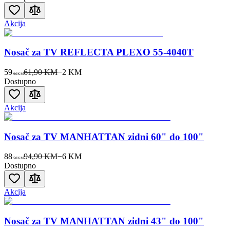
Akcija
Nosač za TV REFLECTA PLEXO 55-4040T
59
61,90 KM
−
2
KM
90
KM
Dostupno
Akcija
Nosač za TV MANHATTAN zidni 60" do 100"
88
94,90 KM
−
6
KM
50
KM
Dostupno
Akcija
Nosač za TV MANHATTAN zidni 43" do 100"