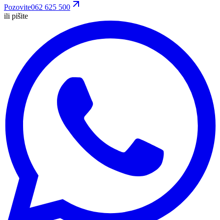
Pozovite
062 625 500
ili pišite