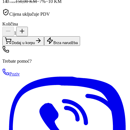
140
150,00 KM
−
7
%
−
10
KM
00
KM
Cijena uključuje PDV
Količina
1
Dodaj u korpu
Brza narudžba
Trebate pomoć?
Poziv