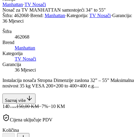
Manhattan
·
TV Nosači
Nosač za TV MANHATTAN samostojeći 34" to 55"
Šifra:
462068
·
Brend:
Manhattan
·
Kategorija:
TV Nosači
·
Garancija:
36 Mjeseci
Šifra
462068
Brend
Manhattan
Kategorija
TV Nosači
Garancija
36 Mjeseci
Instalacija nosača Stropna Dimenzije zaslona 32” – 55” Maksimalna
nosivost 35 kg VESA 200×200 to 400×400 e.g....
Saznaj više
140
150,00 KM
−
7
%
−
10
KM
00
KM
Cijena uključuje PDV
Količina