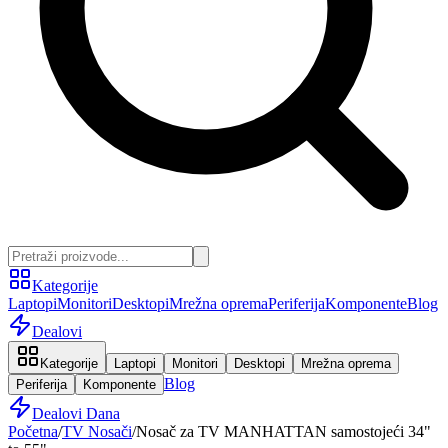
Kategorije
Laptopi
Monitori
Desktopi
Mrežna oprema
Periferija
Komponente
Blog
Dealovi
Kategorije
Laptopi
Monitori
Desktopi
Mrežna oprema
Blog
Periferija
Komponente
Dealovi Dana
Početna
/
TV Nosači
/
Nosač za TV MANHATTAN samostojeći 34"