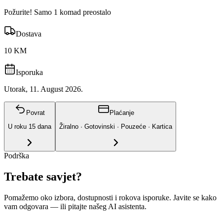
Požurite! Samo 1 komad preostalo
Dostava
10 KM
Isporuka
Utorak, 11. August 2026.
Povrat
Plaćanje
U roku
15
dana
Žiralno · Gotovinski · Pouzeće · Kartica
Podrška
Trebate savjet?
Pomažemo oko izbora, dostupnosti i rokova isporuke. Javite se kako
vam odgovara
— ili pitajte našeg AI asistenta.