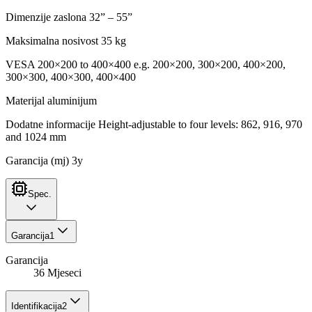
Dimenzije zaslona 32” – 55”
Maksimalna nosivost 35 kg
VESA 200×200 to 400×400 e.g. 200×200, 300×200, 400×200,
300×300, 400×300, 400×400
Materijal aluminijum
Dodatne informacije Height-adjustable to four levels: 862, 916, 970
and 1024 mm
Garancija (mj) 3y
Spec.
Garancija
1
Garancija
36 Mjeseci
Identifikacija
2