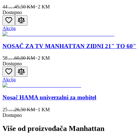
44
45,50 KM
−
2
KM
00
KM
Dostupno
Akcija
NOSAČ ZA TV MANHATTAN ZIDNI 21" TO 60"
58
60,00 KM
−
2
KM
00
KM
Dostupno
Akcija
Nosač HAMA univerzalni za mobitel
25
26,50 KM
−
1
KM
50
KM
Dostupno
Više od proizvođača
Manhattan