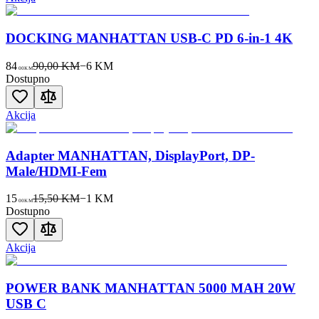
DOCKING MANHATTAN USB-C PD 6-in-1 4K
84
90,00 KM
−
6
KM
00
KM
Dostupno
Akcija
Adapter MANHATTAN, DisplayPort, DP-
Male/HDMI-Fem
15
15,50 KM
−
1
KM
00
KM
Dostupno
Akcija
POWER BANK MANHATTAN 5000 MAH 20W
USB C