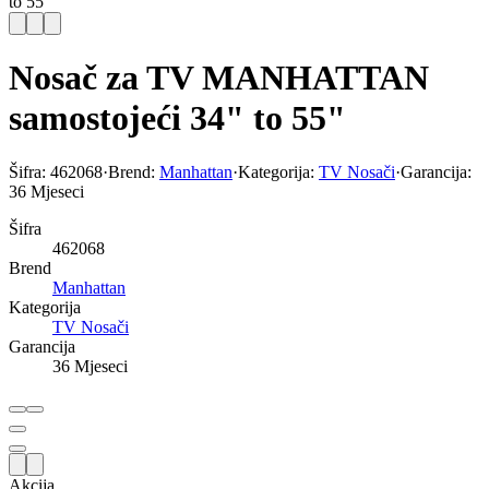
to 55"
Nosač za TV MANHATTAN
samostojeći 34" to 55"
Šifra:
462068
·
Brend:
Manhattan
·
Kategorija:
TV Nosači
·
Garancija:
36 Mjeseci
Šifra
462068
Brend
Manhattan
Kategorija
TV Nosači
Garancija
36 Mjeseci
Akcija