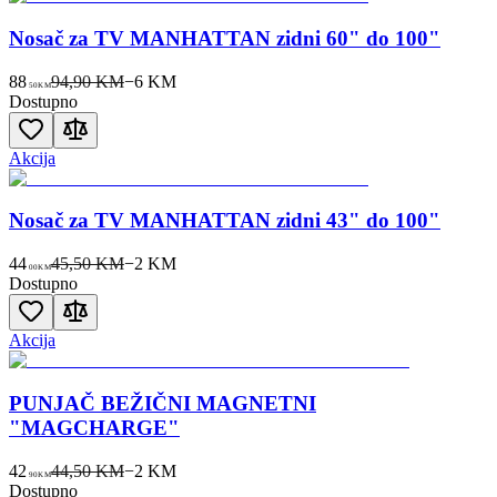
Nosač za TV MANHATTAN zidni 60" do 100"
88
94,90 KM
−
6
KM
50
KM
Dostupno
Akcija
Nosač za TV MANHATTAN zidni 43" do 100"
44
45,50 KM
−
2
KM
00
KM
Dostupno
Akcija
PUNJAČ BEŽIČNI MAGNETNI
"MAGCHARGE"
42
44,50 KM
−
2
KM
90
KM
Dostupno