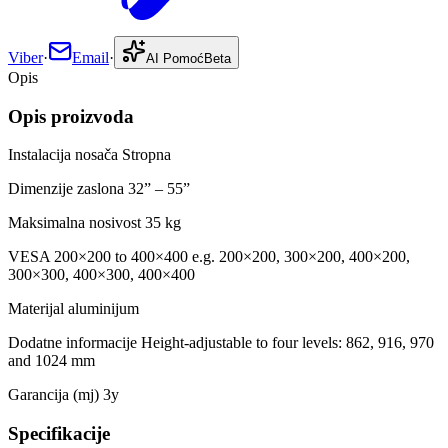
Viber
·
Email
·
AI Pomoć
Beta
Opis
Opis proizvoda
Instalacija nosača Stropna
Dimenzije zaslona 32” – 55”
Maksimalna nosivost 35 kg
VESA 200×200 to 400×400 e.g. 200×200, 300×200, 400×200,
300×300, 400×300, 400×400
Materijal aluminijum
Dodatne informacije Height-adjustable to four levels: 862, 916, 970
and 1024 mm
Garancija (mj) 3y
Specifikacije