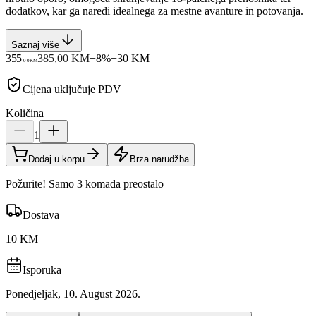
dodatkov, kar ga naredi idealnega za mestne avanture in potovanja.
Saznaj više
355
385,00 KM
−
8
%
−
30
KM
00
KM
Cijena uključuje PDV
Količina
1
Dodaj u korpu
Brza narudžba
Požurite! Samo 3 komada preostalo
Dostava
10 KM
Isporuka
Ponedjeljak, 10. August 2026.