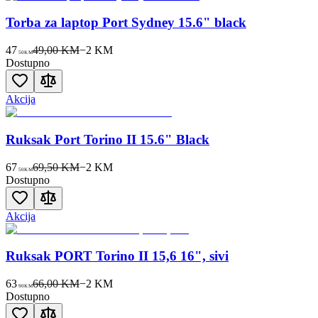
Torba za laptop Port Sydney 15.6" black
47
49,00 KM
−
2
KM
50
KM
Dostupno
Akcija
Ruksak Port Torino II 15.6" Black
67
69,50 KM
−
2
KM
50
KM
Dostupno
Akcija
Ruksak PORT Torino II 15,6 16", sivi
63
66,00 KM
−
2
KM
90
KM
Dostupno