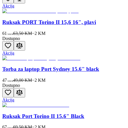
Akcija
Ruksak PORT Torino II 15,6 16", plavi
61
63,50 KM
−
2
KM
50
KM
Dostupno
Akcija
Torba za laptop Port Sydney 15.6" black
47
49,00 KM
−
2
KM
50
KM
Dostupno
Akcija
Ruksak Port Torino II 15.6" Black
67
69,50 KM
−
2
KM
50
KM