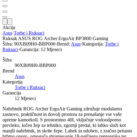
Akcija
Asus
·
Torbe i Ruksaci
Ruksak ASUS ROG Archer ErgoAir BP3800 Gaming
Šifra:
90XB09H0-BBP000
·
Brend:
Asus
·
Kategorija:
Torbe i
Ruksaci
·
Garancija:
12 Mjeseci
Šifra
90XB09H0-BBP000
Brend
Asus
Kategorija
Torbe i Ruksaci
Garancija
12 Mjeseci
Nahrbtnik ROG Archer ErgoAir Gaming združuje modularno
zasnovo, praktičnost in dovolj prostora za prenašanje vse vaše
opreme kamorkoli. S prostornino 40L vključuje vodoodporno
prevleko, ločen žep za tehniko, zgornji predal, ki lahko služi kot
manjši nahrbtnik, in skrite žepe. Lahek in udoben, z zračno penasto
hrbtno oporo, omogoča shranjevanje 18-palčnega prenosnika ter