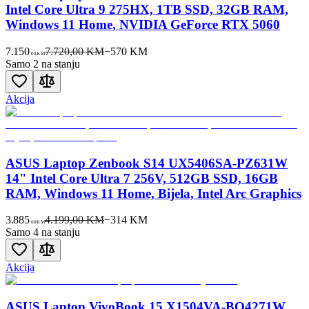
Intel Core Ultra 9 275HX, 1TB SSD, 32GB RAM,
Windows 11 Home, NVIDIA GeForce RTX 5060
7.150
7.720,00 KM
−
570
KM
00
KM
Samo 2 na stanju
Akcija
ASUS Laptop Zenbook S14 UX5406SA-PZ631W
14" Intel Core Ultra 7 256V, 512GB SSD, 16GB
RAM, Windows 11 Home, Bijela, Intel Arc Graphics
3.885
4.199,00 KM
−
314
KM
00
KM
Samo 4 na stanju
Akcija
ASUS Laptop VivoBook 15 X1504VA-BQ4271W