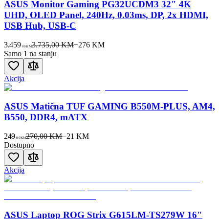
ASUS Monitor Gaming PG32UCDM3 32" 4K
UHD, OLED Panel, 240Hz, 0.03ms, DP, 2x HDMI,
USB Hub, USB-C
3.459
3.735,00 KM
−
276
KM
00
KM
Samo 1 na stanju
Akcija
ASUS Matična TUF GAMING B550M-PLUS, AM4,
B550, DDR4, mATX
249
270,00 KM
−
21
KM
00
KM
Dostupno
Akcija
ASUS Laptop ROG Strix G615LM-TS279W 16"