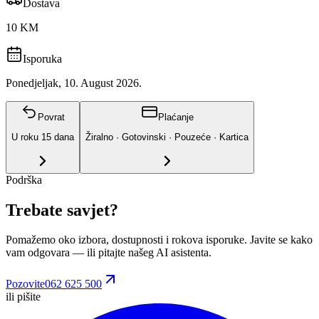
Dostava
10 KM
Isporuka
Ponedjeljak, 10. August 2026.
Povrat
Plaćanje
U roku
15
dana
Žiralno · Gotovinski · Pouzeće · Kartica
Podrška
Trebate savjet?
Pomažemo oko izbora, dostupnosti i rokova isporuke. Javite se kako
vam odgovara
— ili pitajte našeg AI asistenta.
Pozovite
062 625 500
ili pišite