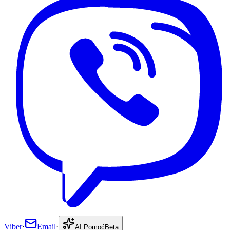
Viber
·
Email
·
AI Pomoć
Beta