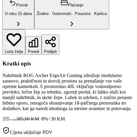
Povrat
Plaćanje
U roku
15
dana
Žiralno · Gotovinski · Pouzeće · Kartica
Lista želja
Poredi
Podijeli
Kratki opis
Nahrbtnik ROG Archer ErgoAir Gaming združuje modularno
zasnovo, praktičnost in dovolj prostora za prenašanje vse vaše
opreme kamorkoli. S prostornino 40L vključuje vodoodporno
prevleko, ločen žep za tehniko, zgornji predal, ki lahko služi kot
manjši nahrbtnik, in skrite žepe. Lahek in udoben, z zračno penasto
hrbtno oporo, omogoča shranjevanje 18-palčnega prenosnika ter
dodatkov, kar ga naredi idealnega za mestne avanture in potovanja.
355
385,00 KM
−
8
%
−
30
KM
00
KM
Cijena uključuje PDV