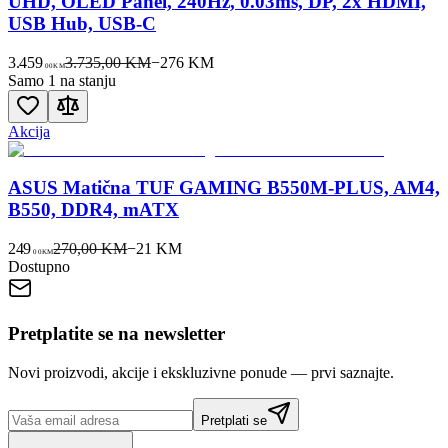
UHD, OLED Panel, 240Hz, 0.03ms, DP, 2x HDMI,
USB Hub, USB-C
3.459
3.735,00 KM
−
276
KM
00
KM
Samo 1 na stanju
Akcija
ASUS Matična TUF GAMING B550M-PLUS, AM4,
B550, DDR4, mATX
249
270,00 KM
−
21
KM
00
KM
Dostupno
Pretplatite se na newsletter
Novi proizvodi, akcije i ekskluzivne ponude — prvi saznajte.
Pretplati se