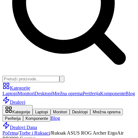
Kategorije
Laptopi
Monitori
Desktopi
Mrežna oprema
Periferija
Komponente
Blog
Dealovi
Kategorije
Laptopi
Monitori
Desktopi
Mrežna oprema
Blog
Periferija
Komponente
Dealovi Dana
Početna
/
Torbe i Ruksaci
/
Ruksak ASUS ROG Archer ErgoAir