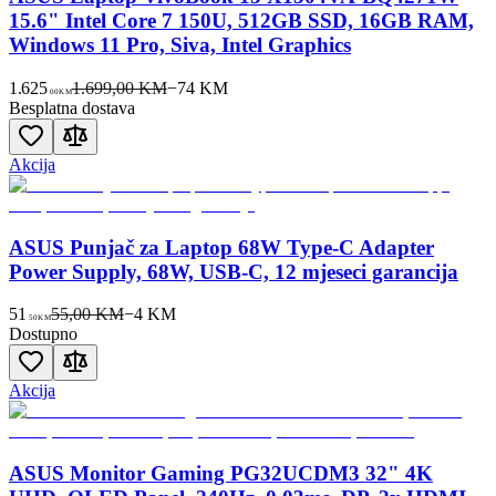
15.6" Intel Core 7 150U, 512GB SSD, 16GB RAM,
Windows 11 Pro, Siva, Intel Graphics
1.625
1.699,00 KM
−
74
KM
00
KM
Besplatna dostava
Akcija
ASUS Punjač za Laptop 68W Type-C Adapter
Power Supply, 68W, USB-C, 12 mjeseci garancija
51
55,00 KM
−
4
KM
50
KM
Dostupno
Akcija
ASUS Monitor Gaming PG32UCDM3 32" 4K