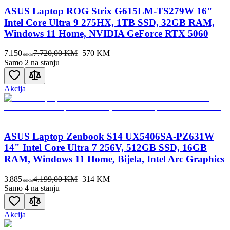
ASUS Laptop ROG Strix G615LM-TS279W 16"
Intel Core Ultra 9 275HX, 1TB SSD, 32GB RAM,
Windows 11 Home, NVIDIA GeForce RTX 5060
7.150
7.720,00 KM
−
570
KM
00
KM
Samo 2 na stanju
Akcija
ASUS Laptop Zenbook S14 UX5406SA-PZ631W
14" Intel Core Ultra 7 256V, 512GB SSD, 16GB
RAM, Windows 11 Home, Bijela, Intel Arc Graphics
3.885
4.199,00 KM
−
314
KM
00
KM
Samo 4 na stanju
Akcija