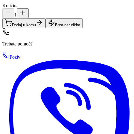
Količina
1
Dodaj u korpu
Brza narudžba
Trebate pomoć?
Poziv