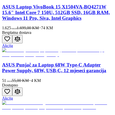
ASUS Laptop VivoBook 15 X1504VA-BQ4271W
15.6" Intel Core 7 150U, 512GB SSD, 16GB RAM,
Windows 11 Pro, Siva, Intel Graphics
1.625
1.699,00 KM
−
74
KM
00
KM
Besplatna dostava
Akcija
ASUS Punjač za Laptop 68W Type-C Adapter
Power Supply, 68W, USB-C, 12 mjeseci garancija
51
55,00 KM
−
4
KM
50
KM
Dostupno
Akcija