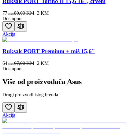
Ruksak PORT Torino II 15,6 16", crveni
77
80,00 KM
−
3
KM
50
KM
Dostupno
Akcija
Ruksak PORT Premium + miš 15,6"
64
67,00 KM
−
2
KM
90
KM
Dostupno
Više od proizvođača
Asus
Drugi proizvodi istog brenda
Akcija