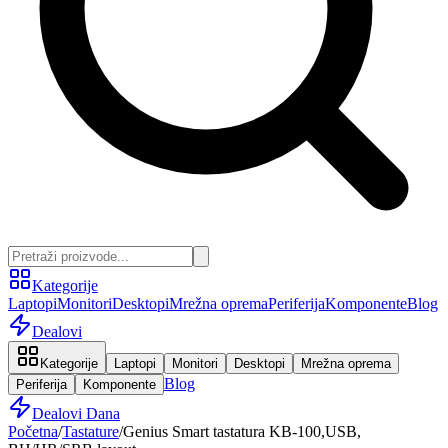
Kategorije
Laptopi
Monitori
Desktopi
Mrežna oprema
Periferija
Komponente
Blog
Dealovi
Kategorije
Laptopi
Monitori
Desktopi
Mrežna oprema
Blog
Periferija
Komponente
Dealovi Dana
Početna
/
Tastature
/
Genius Smart tastatura KB-100,USB,