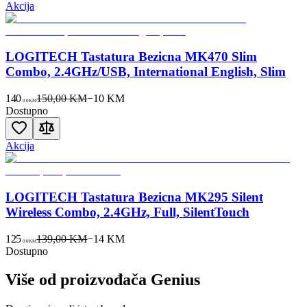
Akcija
LOGITECH Tastatura Bezicna MK470 Slim
Combo, 2.4GHz/USB, International English, Slim
140
150,00 KM
−
10
KM
00
KM
Dostupno
Akcija
LOGITECH Tastatura Bezicna MK295 Silent
Wireless Combo, 2.4GHz, Full, SilentTouch
125
139,00 KM
−
14
KM
00
KM
Dostupno
Više od proizvođača
Genius