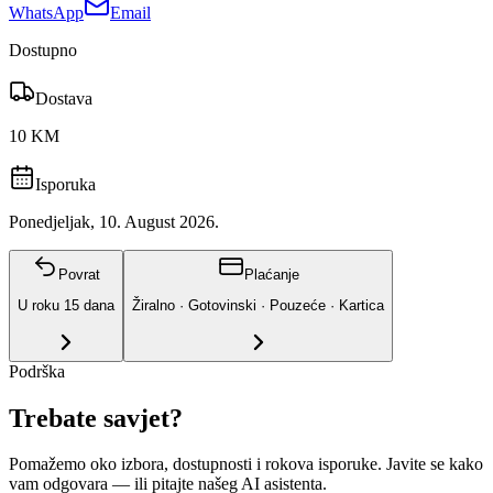
WhatsApp
Email
Dostupno
Dostava
10 KM
Isporuka
Ponedjeljak, 10. August 2026.
Povrat
Plaćanje
U roku
15
dana
Žiralno · Gotovinski · Pouzeće · Kartica
Podrška
Trebate savjet?
Pomažemo oko izbora, dostupnosti i rokova isporuke. Javite se kako
vam odgovara
— ili pitajte našeg AI asistenta.