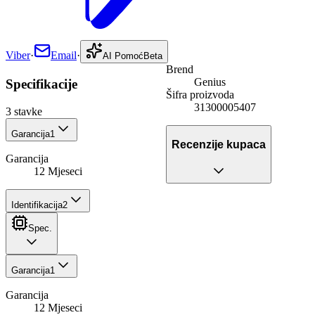
Viber
·
Email
·
AI Pomoć
Beta
Brend
Genius
Specifikacije
Šifra proizvoda
31300005407
3
stavke
Garancija
1
Recenzije kupaca
Garancija
12 Mjeseci
Identifikacija
2
Spec.
Garancija
1
Garancija
12 Mjeseci