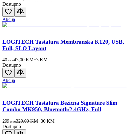
Dostupno
Akcija
LOGITECH Tastatura Membranska K120, USB,
Full, SLO Layout
40
43,00 KM
−
3
KM
50
KM
Dostupno
Akcija
LOGITECH Tastatura Bezicna Signature Slim
Combo MK950, Bluetooth/2.4GHz, Full
299
329,00 KM
−
30
KM
00
KM
Dostupno