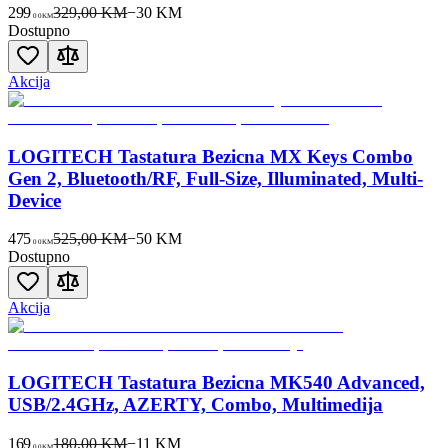
299
329,00 KM
−
30
KM
00
KM
Dostupno
Akcija
LOGITECH Tastatura Bezicna MX Keys Combo
Gen 2, Bluetooth/RF, Full-Size, Illuminated, Multi-
Device
475
525,00 KM
−
50
KM
00
KM
Dostupno
Akcija
LOGITECH Tastatura Bezicna MK540 Advanced,
USB/2.4GHz, AZERTY, Combo, Multimedija
169
180,00 KM
−
11
KM
00
KM