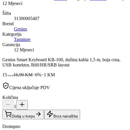
12 Mjeseci
Šifra
31300005407
Brend
Genius
Kategorija
Tastature
Garancija
12 Mjeseci
Genius Smart Keyboard KB-100, dužina kabla 1,5 m, boja crna,
USB konektor, BiH/HR/SRB layout
15
16,90 KM
−
6
%
−
1
KM
90
KM
Cijena uključuje PDV
Količina
1
Dodaj u korpu
Brza narudžba
Dostupno