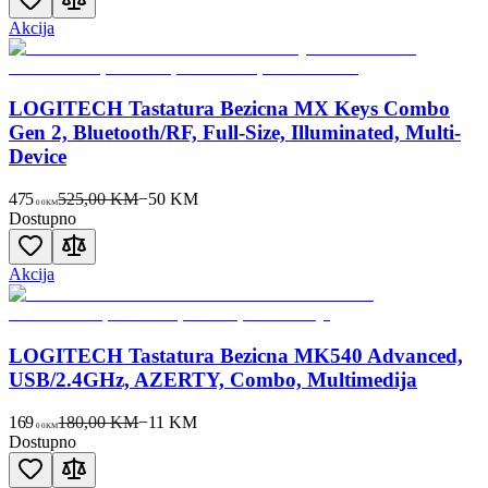
Akcija
LOGITECH Tastatura Bezicna MX Keys Combo
Gen 2, Bluetooth/RF, Full-Size, Illuminated, Multi-
Device
475
525,00 KM
−
50
KM
00
KM
Dostupno
Akcija
LOGITECH Tastatura Bezicna MK540 Advanced,
USB/2.4GHz, AZERTY, Combo, Multimedija
169
180,00 KM
−
11
KM
00
KM
Dostupno