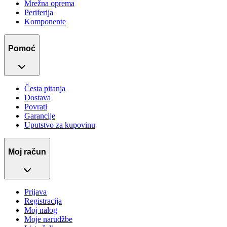
Mrežna oprema
Periferija
Komponente
Pomoć
Česta pitanja
Dostava
Povrati
Garancije
Uputstvo za kupovinu
Moj račun
Prijava
Registracija
Moj nalog
Moje narudžbe