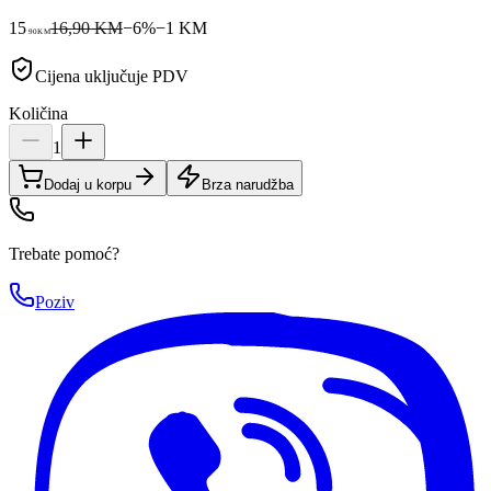
15
16,90 KM
−
6
%
−
1
KM
90
KM
Cijena uključuje PDV
Količina
1
Dodaj u korpu
Brza narudžba
Trebate pomoć?
Poziv