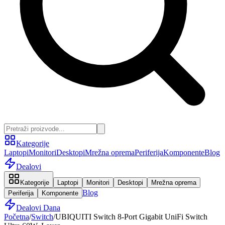
Kategorije
Laptopi
Monitori
Desktopi
Mrežna oprema
Periferija
Komponente
Blog
Dealovi
Kategorije
Laptopi
Monitori
Desktopi
Mrežna oprema
Blog
Periferija
Komponente
Dealovi Dana
Početna
/
Switch
/
UBIQUITI Switch 8-Port Gigabit UniFi Switch