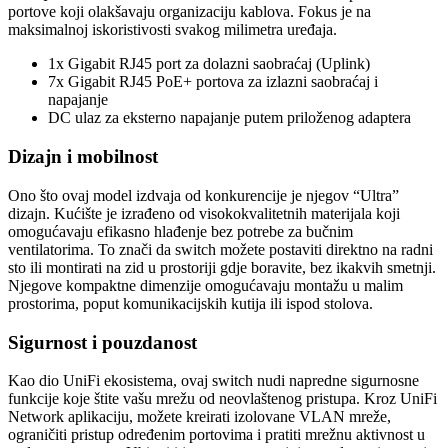
portove koji olakšavaju organizaciju kablova. Fokus je na
maksimalnoj iskoristivosti svakog milimetra uređaja.
1x Gigabit RJ45 port za dolazni saobraćaj (Uplink)
7x Gigabit RJ45 PoE+ portova za izlazni saobraćaj i
napajanje
DC ulaz za eksterno napajanje putem priloženog adaptera
Dizajn i mobilnost
Ono što ovaj model izdvaja od konkurencije je njegov “Ultra”
dizajn. Kućište je izrađeno od visokokvalitetnih materijala koji
omogućavaju efikasno hlađenje bez potrebe za bučnim
ventilatorima. To znači da switch možete postaviti direktno na radni
sto ili montirati na zid u prostoriji gdje boravite, bez ikakvih smetnji.
Njegove kompaktne dimenzije omogućavaju montažu u malim
prostorima, poput komunikacijskih kutija ili ispod stolova.
Sigurnost i pouzdanost
Kao dio UniFi ekosistema, ovaj switch nudi napredne sigurnosne
funkcije koje štite vašu mrežu od neovlaštenog pristupa. Kroz UniFi
Network aplikaciju, možete kreirati izolovane VLAN mreže,
ograničiti pristup određenim portovima i pratiti mrežnu aktivnost u