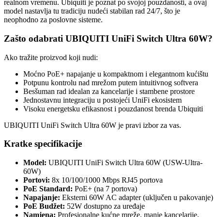
realnom vremenu. Ubiquiti je poznat po svojoj pouzdanosti, a ovaj
model nastavlja tu tradiciju nudeći stabilan rad 24/7, što je
neophodno za poslovne sisteme.
Zašto odabrati UBIQUITI UniFi Switch Ultra 60W?
Ako tražite proizvod koji nudi:
Moćno PoE+ napajanje u kompaktnom i elegantnom kućištu
Potpunu kontrolu nad mrežom putem intuitivnog softvera
Besšuman rad idealan za kancelarije i stambene prostore
Jednostavnu integraciju u postojeći UniFi ekosistem
Visoku energetsku efikasnost i pouzdanost brenda Ubiquiti
UBIQUITI UniFi Switch Ultra 60W je pravi izbor za vas.
Kratke specifikacije
Model:
UBIQUITI UniFi Switch Ultra 60W (USW-Ultra-
60W)
Portovi:
8x 10/100/1000 Mbps RJ45 portova
PoE Standard:
PoE+ (na 7 portova)
Napajanje:
Eksterni 60W AC adapter (uključen u pakovanje)
PoE Budžet:
52W dostupno za uređaje
Namjena:
Profesionalne kućne mreže, manje kancelarije,