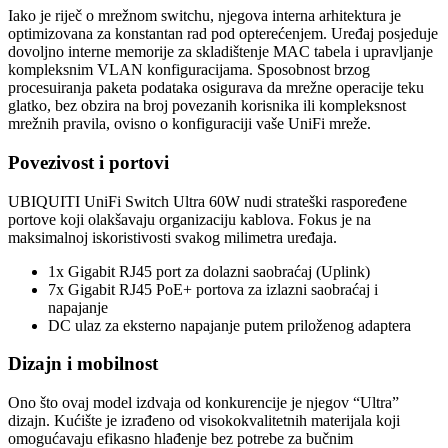
Iako je riječ o mrežnom switchu, njegova interna arhitektura je
optimizovana za konstantan rad pod opterećenjem. Uređaj posjeduje
dovoljno interne memorije za skladištenje MAC tabela i upravljanje
kompleksnim VLAN konfiguracijama. Sposobnost brzog
procesuiranja paketa podataka osigurava da mrežne operacije teku
glatko, bez obzira na broj povezanih korisnika ili kompleksnost
mrežnih pravila, ovisno o konfiguraciji vaše UniFi mreže.
Povezivost i portovi
UBIQUITI UniFi Switch Ultra 60W nudi strateški raspoređene
portove koji olakšavaju organizaciju kablova. Fokus je na
maksimalnoj iskoristivosti svakog milimetra uređaja.
1x Gigabit RJ45 port za dolazni saobraćaj (Uplink)
7x Gigabit RJ45 PoE+ portova za izlazni saobraćaj i
napajanje
DC ulaz za eksterno napajanje putem priloženog adaptera
Dizajn i mobilnost
Ono što ovaj model izdvaja od konkurencije je njegov “Ultra”
dizajn. Kućište je izrađeno od visokokvalitetnih materijala koji
omogućavaju efikasno hlađenje bez potrebe za bučnim