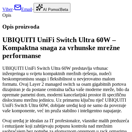
Viber
·
Email
·
AI Pomoć
Beta
Opis
Opis proizvoda
UBIQUITI UniFi Switch Ultra 60W –
Kompaktna snaga za vrhunske mrežne
performanse
UBIQUITI UniFi Switch Ultra 60W predstavlja vrhunac
inženjeringa u svijetu kompaktnih mrežnih rješenja, nudeći
beskompromisnu snagu i fleksibilnost u nevjerovatno malom
formatu. Ovaj Layer 2 managed switch sa osam gigabitnih portova
dizajniran je da postane centralna tačka vaše moderne mreže, bilo da
opremate pametni dom, moderni kancelarijski prostor ili specifičnu
dislociranu mrežnu jedinicu. Uz primarnu ključnu riječ UBIQUITI
UniFi Switch Ultra 60W, dobijate uređaj koji ne samo da povezuje
vaše komponente, već im pruža stabilno i inteligentno napajanje.
Ovaj uređaj je idealan za IT profesionalce, vlasnike malih preduzeća
i entuzijaste koji zahtijevaju potpunu kontrolu nad mrežnim
saobraćajem bez potrebe za glomaznom opremom u rack ormarima.