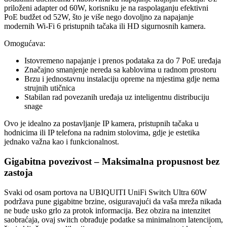
priloženi adapter od 60W, korisniku je na raspolaganju efektivni
PoE budžet od 52W, što je više nego dovoljno za napajanje
modernih Wi-Fi 6 pristupnih tačaka ili HD sigurnosnih kamera.
Omogućava:
Istovremeno napajanje i prenos podataka za do 7 PoE uređaja
Značajno smanjenje nereda sa kablovima u radnom prostoru
Brzu i jednostavnu instalaciju opreme na mjestima gdje nema
strujnih utičnica
Stabilan rad povezanih uređaja uz inteligentnu distribuciju
snage
Ovo je idealno za postavljanje IP kamera, pristupnih tačaka u
hodnicima ili IP telefona na radnim stolovima, gdje je estetika
jednako važna kao i funkcionalnost.
Gigabitna povezivost – Maksimalna propusnost bez
zastoja
Svaki od osam portova na UBIQUITI UniFi Switch Ultra 60W
podržava pune gigabitne brzine, osiguravajući da vaša mreža nikada
ne bude usko grlo za protok informacija. Bez obzira na intenzitet
saobraćaja, ovaj switch obrađuje podatke sa minimalnom latencijom,