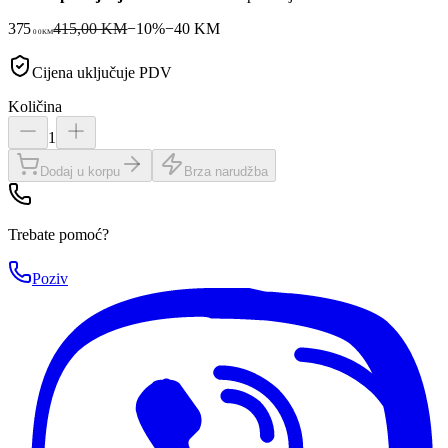
375
415,00 KM
−
10
%
−
40
KM
00
KM
Cijena uključuje PDV
Količina
1
Dodaj u korpu
Brza narudžba
Trebate pomoć?
Poziv