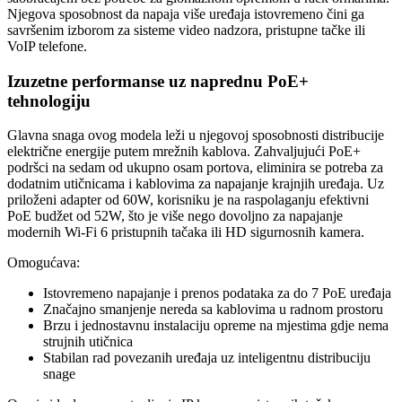
Njegova sposobnost da napaja više uređaja istovremeno čini ga
savršenim izborom za sisteme video nadzora, pristupne tačke ili
VoIP telefone.
Izuzetne performanse uz naprednu PoE+
tehnologiju
Glavna snaga ovog modela leži u njegovoj sposobnosti distribucije
električne energije putem mrežnih kablova. Zahvaljujući PoE+
podršci na sedam od ukupno osam portova, eliminira se potreba za
dodatnim utičnicama i kablovima za napajanje krajnjih uređaja. Uz
priloženi adapter od 60W, korisniku je na raspolaganju efektivni
PoE budžet od 52W, što je više nego dovoljno za napajanje
modernih Wi-Fi 6 pristupnih tačaka ili HD sigurnosnih kamera.
Omogućava:
Istovremeno napajanje i prenos podataka za do 7 PoE uređaja
Značajno smanjenje nereda sa kablovima u radnom prostoru
Brzu i jednostavnu instalaciju opreme na mjestima gdje nema
strujnih utičnica
Stabilan rad povezanih uređaja uz inteligentnu distribuciju
snage