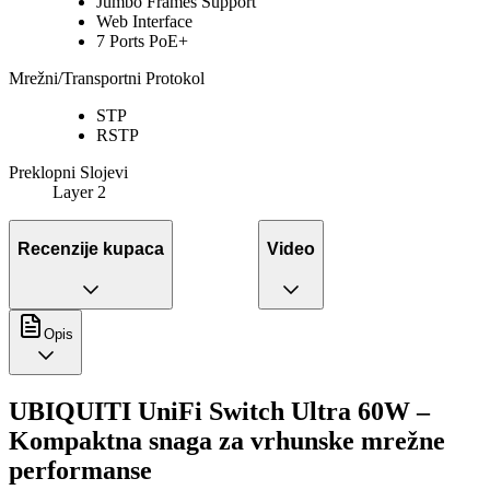
Jumbo Frames Support
Web Interface
7 Ports PoE+
Mrežni/Transportni Protokol
STP
RSTP
Preklopni Slojevi
Layer 2
Recenzije kupaca
Video
Opis
UBIQUITI UniFi Switch Ultra 60W –
Kompaktna snaga za vrhunske mrežne
performanse