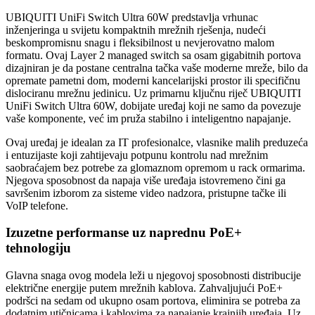
UBIQUITI UniFi Switch Ultra 60W predstavlja vrhunac
inženjeringa u svijetu kompaktnih mrežnih rješenja, nudeći
beskompromisnu snagu i fleksibilnost u nevjerovatno malom
formatu. Ovaj Layer 2 managed switch sa osam gigabitnih portova
dizajniran je da postane centralna tačka vaše moderne mreže, bilo da
opremate pametni dom, moderni kancelarijski prostor ili specifičnu
dislociranu mrežnu jedinicu. Uz primarnu ključnu riječ UBIQUITI
UniFi Switch Ultra 60W, dobijate uređaj koji ne samo da povezuje
vaše komponente, već im pruža stabilno i inteligentno napajanje.
Ovaj uređaj je idealan za IT profesionalce, vlasnike malih preduzeća
i entuzijaste koji zahtijevaju potpunu kontrolu nad mrežnim
saobraćajem bez potrebe za glomaznom opremom u rack ormarima.
Njegova sposobnost da napaja više uređaja istovremeno čini ga
savršenim izborom za sisteme video nadzora, pristupne tačke ili
VoIP telefone.
Izuzetne performanse uz naprednu PoE+
tehnologiju
Glavna snaga ovog modela leži u njegovoj sposobnosti distribucije
električne energije putem mrežnih kablova. Zahvaljujući PoE+
podršci na sedam od ukupno osam portova, eliminira se potreba za
dodatnim utičnicama i kablovima za napajanje krajnjih uređaja. Uz