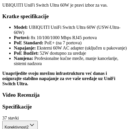
UBIQUITI UniFi Switch Ultra 60W je pravi izbor za vas.
Kratke specifikacije
Model:
UBIQUITI UniFi Switch Ultra 60W (USW-Ultra-
60W)
Portovi:
8x 10/100/1000 Mbps RJ45 portova
PoE Standard:
PoE+ (na 7 portova)
Napajanje:
Eksterni 60W AC adapter (uključen u pakovanje)
PoE Budžet:
52W dostupno za uređaje
Namjena:
Profesionalne kućne mreže, manje kancelarije,
sistemi nadzora
Unaprijedite svoju mrežnu infrastrukturu već danas i
osigurajte stabilno napajanje za sve vaše uređaje uz UniFi
Switch Ultra.
Video Recenzija
Specifikacije
37
stavki
Konektivnost
2