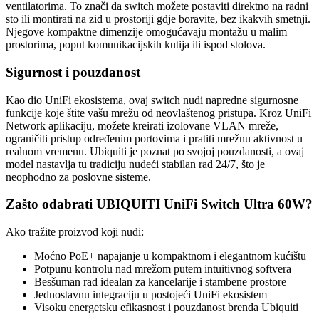
ventilatorima. To znači da switch možete postaviti direktno na radni
sto ili montirati na zid u prostoriji gdje boravite, bez ikakvih smetnji.
Njegove kompaktne dimenzije omogućavaju montažu u malim
prostorima, poput komunikacijskih kutija ili ispod stolova.
Sigurnost i pouzdanost
Kao dio UniFi ekosistema, ovaj switch nudi napredne sigurnosne
funkcije koje štite vašu mrežu od neovlaštenog pristupa. Kroz UniFi
Network aplikaciju, možete kreirati izolovane VLAN mreže,
ograničiti pristup određenim portovima i pratiti mrežnu aktivnost u
realnom vremenu. Ubiquiti je poznat po svojoj pouzdanosti, a ovaj
model nastavlja tu tradiciju nudeći stabilan rad 24/7, što je
neophodno za poslovne sisteme.
Zašto odabrati UBIQUITI UniFi Switch Ultra 60W?
Ako tražite proizvod koji nudi:
Moćno PoE+ napajanje u kompaktnom i elegantnom kućištu
Potpunu kontrolu nad mrežom putem intuitivnog softvera
Besšuman rad idealan za kancelarije i stambene prostore
Jednostavnu integraciju u postojeći UniFi ekosistem
Visoku energetsku efikasnost i pouzdanost brenda Ubiquiti