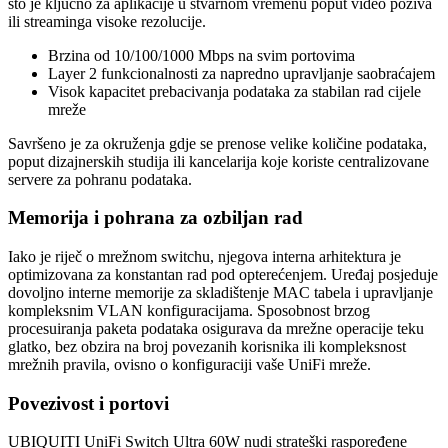
što je ključno za aplikacije u stvarnom vremenu poput video poziva
ili streaminga visoke rezolucije.
Brzina od 10/100/1000 Mbps na svim portovima
Layer 2 funkcionalnosti za napredno upravljanje saobraćajem
Visok kapacitet prebacivanja podataka za stabilan rad cijele
mreže
Savršeno je za okruženja gdje se prenose velike količine podataka,
poput dizajnerskih studija ili kancelarija koje koriste centralizovane
servere za pohranu podataka.
Memorija i pohrana za ozbiljan rad
Iako je riječ o mrežnom switchu, njegova interna arhitektura je
optimizovana za konstantan rad pod opterećenjem. Uređaj posjeduje
dovoljno interne memorije za skladištenje MAC tabela i upravljanje
kompleksnim VLAN konfiguracijama. Sposobnost brzog
procesuiranja paketa podataka osigurava da mrežne operacije teku
glatko, bez obzira na broj povezanih korisnika ili kompleksnost
mrežnih pravila, ovisno o konfiguraciji vaše UniFi mreže.
Povezivost i portovi
UBIQUITI UniFi Switch Ultra 60W nudi strateški raspoređene