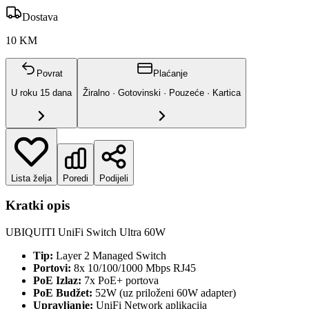
Dostava
10 KM
Povrat
Plaćanje
U roku
15
dana
Žiralno · Gotovinski · Pouzeće · Kartica
Lista želja
Poredi
Podijeli
Kratki opis
UBIQUITI UniFi Switch Ultra 60W
Tip:
Layer 2 Managed Switch
Portovi:
8x 10/100/1000 Mbps RJ45
PoE Izlaz:
7x PoE+ portova
PoE Budžet:
52W (uz priloženi 60W adapter)
Upravljanje:
UniFi Network aplikacija