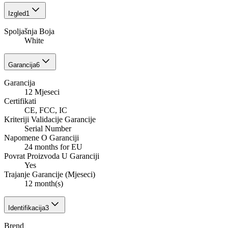
Izgled
1
Spoljašnja Boja
White
Garancija
6
Garancija
12 Mjeseci
Certifikati
CE, FCC, IC
Kriteriji Validacije Garancije
Serial Number
Napomene O Garanciji
24 months for EU
Povrat Proizvoda U Garanciji
Yes
Trajanje Garancije (Mjeseci)
12 month(s)
Identifikacija
3
Brend