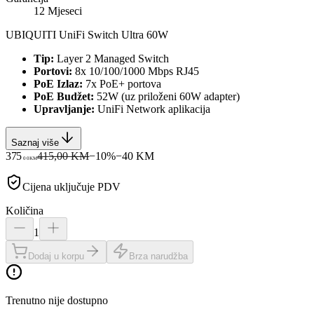
12 Mjeseci
UBIQUITI UniFi Switch Ultra 60W
Tip:
Layer 2 Managed Switch
Portovi:
8x 10/100/1000 Mbps RJ45
PoE Izlaz:
7x PoE+ portova
PoE Budžet:
52W (uz priloženi 60W adapter)
Upravljanje:
UniFi Network aplikacija
Saznaj više
375
415,00 KM
−
10
%
−
40
KM
00
KM
Cijena uključuje PDV
Količina
1
Dodaj u korpu
Brza narudžba
Trenutno nije dostupno