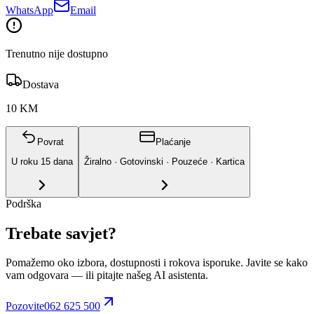
WhatsApp
Email
Trenutno nije dostupno
Dostava
10 KM
Povrat
Plaćanje
U roku
15
dana
Žiralno · Gotovinski · Pouzeće · Kartica
Podrška
Trebate savjet?
Pomažemo oko izbora, dostupnosti i rokova isporuke. Javite se kako
vam odgovara
— ili pitajte našeg AI asistenta.
Pozovite
062 625 500