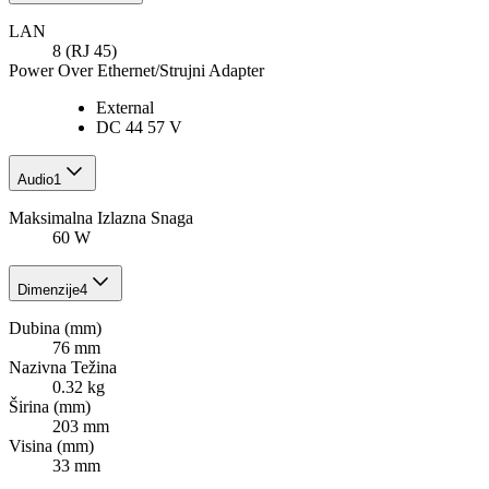
LAN
8 (RJ 45)
Power Over Ethernet/Strujni Adapter
External
DC 44 57 V
Audio
1
Maksimalna Izlazna Snaga
60 W
Dimenzije
4
Dubina (mm)
76 mm
Nazivna Težina
0.32 kg
Širina (mm)
203 mm
Visina (mm)
33 mm