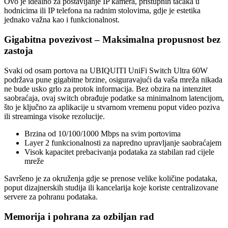
Ovo je idealno za postavljanje IP kamera, pristupnih tačaka u
hodnicima ili IP telefona na radnim stolovima, gdje je estetika
jednako važna kao i funkcionalnost.
Gigabitna povezivost – Maksimalna propusnost bez
zastoja
Svaki od osam portova na UBIQUITI UniFi Switch Ultra 60W
podržava pune gigabitne brzine, osiguravajući da vaša mreža nikada
ne bude usko grlo za protok informacija. Bez obzira na intenzitet
saobraćaja, ovaj switch obrađuje podatke sa minimalnom latencijom,
što je ključno za aplikacije u stvarnom vremenu poput video poziva
ili streaminga visoke rezolucije.
Brzina od 10/100/1000 Mbps na svim portovima
Layer 2 funkcionalnosti za napredno upravljanje saobraćajem
Visok kapacitet prebacivanja podataka za stabilan rad cijele
mreže
Savršeno je za okruženja gdje se prenose velike količine podataka,
poput dizajnerskih studija ili kancelarija koje koriste centralizovane
servere za pohranu podataka.
Memorija i pohrana za ozbiljan rad