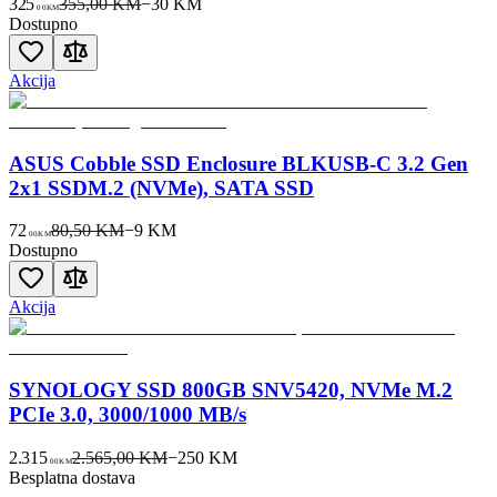
325
355,00 KM
−
30
KM
00
KM
Dostupno
Akcija
ASUS Cobble SSD Enclosure BLKUSB-C 3.2 Gen
2x1 SSDM.2 (NVMe), SATA SSD
72
80,50 KM
−
9
KM
00
KM
Dostupno
Akcija
SYNOLOGY SSD 800GB SNV5420, NVMe M.2
PCIe 3.0, 3000/1000 MB/s
2.315
2.565,00 KM
−
250
KM
00
KM
Besplatna dostava