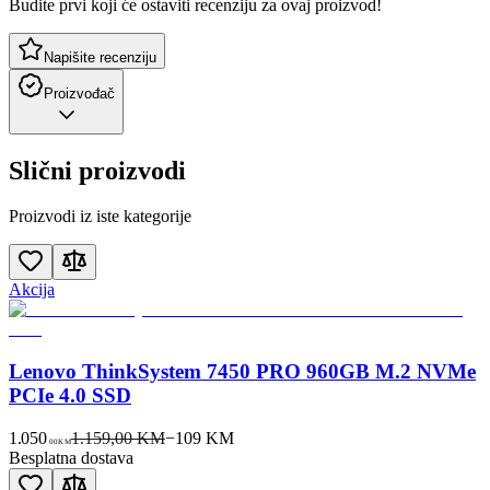
Budite prvi koji će ostaviti recenziju za ovaj proizvod!
Napišite recenziju
Proizvođač
Slični proizvodi
Proizvodi iz iste kategorije
Akcija
Lenovo ThinkSystem 7450 PRO 960GB M.2 NVMe
PCIe 4.0 SSD
1.050
1.159,00 KM
−
109
KM
00
KM
Besplatna dostava