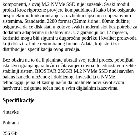
komponenti, a ovaj M.2 NVMe SSD nije izuzetak. Svaki modul
prolazi kroz rigorozne provjere kompatibilnosti kako bi se osiguralo
besprijekorno funkcionisanje sa različitim čipsetima i operativnim
sistemima. Standardni 2280 format (22mm širine i 80mm dužine)
osigurava da će disk stati u gotovo svaki moderni slot bez potrebe za
dodatnim adapterima ili kablovima. Uz garanciju od 12 mjeseci,
korisnici mogu biti sigurni u dugoročnu podršku i kvalitet proizvoda
koji dolazi iz linije renomiranog brenda Adata, koji stoji iza
distribucije i specifikacija ovog uređaja.
Bez obzira na to da li planirate ubrzati svoj radni proces, poboljšati
iskustvo igranja igara bržim učitavanjem nivoa ili jednostavno želite
stabilniji sistem, BIOSTAR 256GB M.2 NVMe SSD nudi savršen
balans između uloženog i dobijenog. Investicija u NVMe
tehnologiju je najefikasniji način da udahnete novi život svom
hardveru i osigurate tečan rad u svim digitalnim izazovima.
Specifikacije
4
stavke
Pohrana
256 Gb