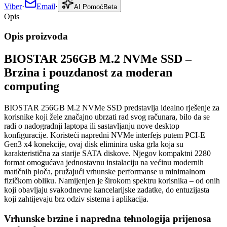
Viber
·
Email
·
AI Pomoć
Beta
Opis
Opis proizvoda
BIOSTAR 256GB M.2 NVMe SSD –
Brzina i pouzdanost za moderan
computing
BIOSTAR 256GB M.2 NVMe SSD predstavlja idealno rješenje za
korisnike koji žele značajno ubrzati rad svog računara, bilo da se
radi o nadogradnji laptopa ili sastavljanju nove desktop
konfiguracije. Koristeći napredni NVMe interfejs putem PCI-E
Gen3 x4 konekcije, ovaj disk eliminira uska grla koja su
karakteristična za starije SATA diskove. Njegov kompaktni 2280
format omogućava jednostavnu instalaciju na većinu modernih
matičnih ploča, pružajući vrhunske performanse u minimalnom
fizičkom obliku. Namijenjen je širokom spektru korisnika – od onih
koji obavljaju svakodnevne kancelarijske zadatke, do entuzijasta
koji zahtijevaju brz odziv sistema i aplikacija.
Vrhunske brzine i napredna tehnologija prijenosa