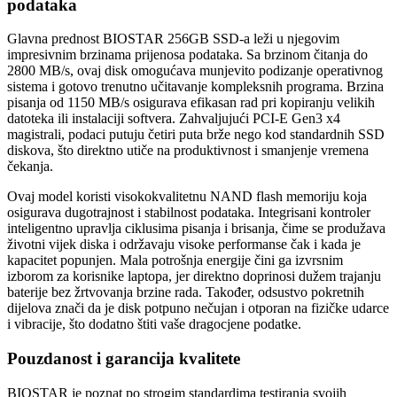
podataka
Glavna prednost BIOSTAR 256GB SSD-a leži u njegovim
impresivnim brzinama prijenosa podataka. Sa brzinom čitanja do
2800 MB/s, ovaj disk omogućava munjevito podizanje operativnog
sistema i gotovo trenutno učitavanje kompleksnih programa. Brzina
pisanja od 1150 MB/s osigurava efikasan rad pri kopiranju velikih
datoteka ili instalaciji softvera. Zahvaljujući PCI-E Gen3 x4
magistrali, podaci putuju četiri puta brže nego kod standardnih SSD
diskova, što direktno utiče na produktivnost i smanjenje vremena
čekanja.
Ovaj model koristi visokokvalitetnu NAND flash memoriju koja
osigurava dugotrajnost i stabilnost podataka. Integrisani kontroler
inteligentno upravlja ciklusima pisanja i brisanja, čime se produžava
životni vijek diska i održavaju visoke performanse čak i kada je
kapacitet popunjen. Mala potrošnja energije čini ga izvrsnim
izborom za korisnike laptopa, jer direktno doprinosi dužem trajanju
baterije bez žrtvovanja brzine rada. Također, odsustvo pokretnih
dijelova znači da je disk potpuno nečujan i otporan na fizičke udarce
i vibracije, što dodatno štiti vaše dragocjene podatke.
Pouzdanost i garancija kvalitete
BIOSTAR je poznat po strogim standardima testiranja svojih