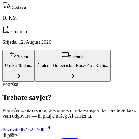
Dostava
10 KM
Isporuka
Srijeda, 12. August 2026.
Povrat
Plaćanje
U roku
15
dana
Žiralno · Gotovinski · Pouzeće · Kartica
Podrška
Trebate savjet?
Pomažemo oko izbora, dostupnosti i rokova isporuke. Javite se kako
vam odgovara
— ili pitajte našeg AI asistenta.
Pozovite
062 625 500
ili pišite