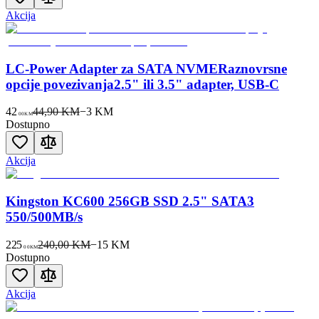
Akcija
LC-Power Adapter za SATA NVMERaznovrsne
opcije povezivanja2.5" ili 3.5" adapter, USB-C
42
44,90 KM
−
3
KM
00
KM
Dostupno
Akcija
Kingston KC600 256GB SSD 2.5" SATA3
550/500MB/s
225
240,00 KM
−
15
KM
00
KM
Dostupno
Akcija