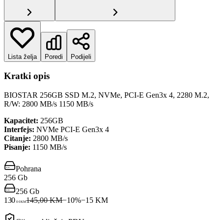
Lista želja
Poredi
Podijeli
Kratki opis
BIOSTAR 256GB SSD M.2, NVMe, PCI-E Gen3x 4, 2280 M.2,
R/W: 2800 MB/s 1150 MB/s
Kapacitet:
256GB
Interfejs:
NVMe PCI-E Gen3x 4
Citanje:
2800 MB/s
Pisanje:
1150 MB/s
Pohrana
256 Gb
256 Gb
130
145,00 KM
−
10
%
−
15
KM
00
KM