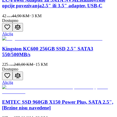
opcije povezivanja2.5" ili 3.5" adapter, USB-C
42
44,90 KM
−
3
KM
00
KM
Dostupno
Akcija
Kingston KC600 256GB SSD 2.5" SATA3
550/500MB/s
225
240,00 KM
−
15
KM
00
KM
Dostupno
Akcija
EMTEC SSD 960GB X150 Power Plus, SATA 2.5",
[Brzine nisu navedene]