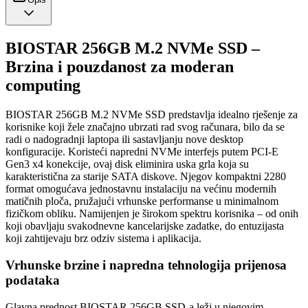
BIOSTAR 256GB M.2 NVMe SSD –
Brzina i pouzdanost za moderan
computing
BIOSTAR 256GB M.2 NVMe SSD predstavlja idealno rješenje za
korisnike koji žele značajno ubrzati rad svog računara, bilo da se
radi o nadogradnji laptopa ili sastavljanju nove desktop
konfiguracije. Koristeći napredni NVMe interfejs putem PCI-E
Gen3 x4 konekcije, ovaj disk eliminira uska grla koja su
karakteristična za starije SATA diskove. Njegov kompaktni 2280
format omogućava jednostavnu instalaciju na većinu modernih
matičnih ploča, pružajući vrhunske performanse u minimalnom
fizičkom obliku. Namijenjen je širokom spektru korisnika – od onih
koji obavljaju svakodnevne kancelarijske zadatke, do entuzijasta
koji zahtijevaju brz odziv sistema i aplikacija.
Vrhunske brzine i napredna tehnologija prijenosa
podataka
Glavna prednost BIOSTAR 256GB SSD-a leži u njegovim