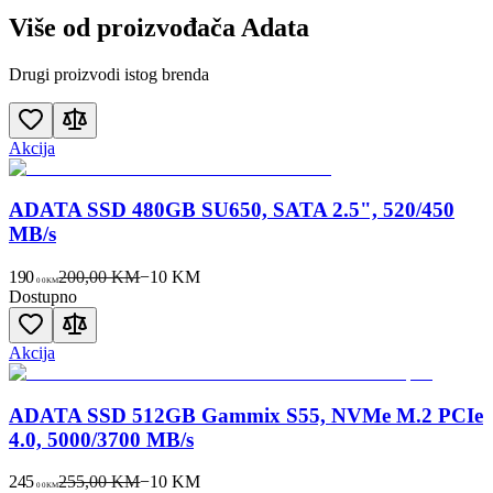
Više od proizvođača
Adata
Drugi proizvodi istog brenda
Akcija
ADATA SSD 480GB SU650, SATA 2.5", 520/450
MB/s
190
200,00 KM
−
10
KM
00
KM
Dostupno
Akcija
ADATA SSD 512GB Gammix S55, NVMe M.2 PCIe
4.0, 5000/3700 MB/s
245
255,00 KM
−
10
KM
00
KM