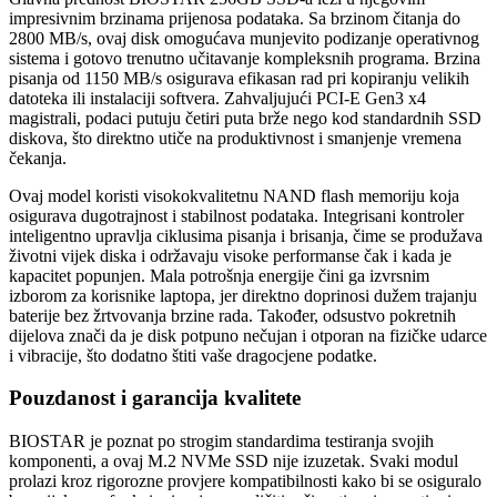
impresivnim brzinama prijenosa podataka. Sa brzinom čitanja do
2800 MB/s, ovaj disk omogućava munjevito podizanje operativnog
sistema i gotovo trenutno učitavanje kompleksnih programa. Brzina
pisanja od 1150 MB/s osigurava efikasan rad pri kopiranju velikih
datoteka ili instalaciji softvera. Zahvaljujući PCI-E Gen3 x4
magistrali, podaci putuju četiri puta brže nego kod standardnih SSD
diskova, što direktno utiče na produktivnost i smanjenje vremena
čekanja.
Ovaj model koristi visokokvalitetnu NAND flash memoriju koja
osigurava dugotrajnost i stabilnost podataka. Integrisani kontroler
inteligentno upravlja ciklusima pisanja i brisanja, čime se produžava
životni vijek diska i održavaju visoke performanse čak i kada je
kapacitet popunjen. Mala potrošnja energije čini ga izvrsnim
izborom za korisnike laptopa, jer direktno doprinosi dužem trajanju
baterije bez žrtvovanja brzine rada. Također, odsustvo pokretnih
dijelova znači da je disk potpuno nečujan i otporan na fizičke udarce
i vibracije, što dodatno štiti vaše dragocjene podatke.
Pouzdanost i garancija kvalitete
BIOSTAR je poznat po strogim standardima testiranja svojih
komponenti, a ovaj M.2 NVMe SSD nije izuzetak. Svaki modul
prolazi kroz rigorozne provjere kompatibilnosti kako bi se osiguralo