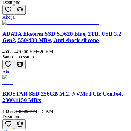
Dostupno
Akcija
ADATA Eksterni SSD SD620 Blue, 2TB, USB 3.2
Gen2, 550/480 MB/s, Anti-shock silicone
450
470,00 KM
−
20
KM
00
KM
Samo 1 na stanju
Akcija
BIOSTAR SSD 256GB M.2, NVMe PCIe Gen3x4,
2800/1150 MB/s
130
145,00 KM
−
15
KM
00
KM
Dostupno