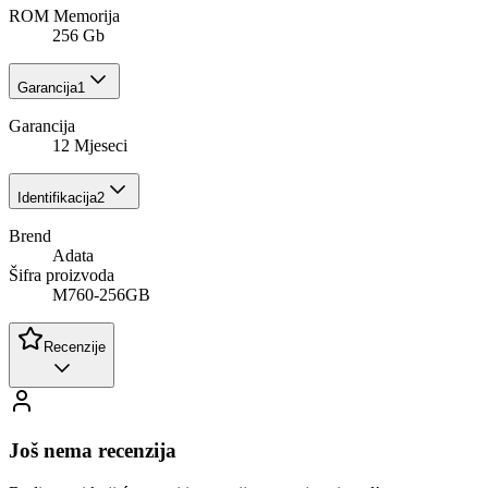
ROM Memorija
256 Gb
Garancija
1
Garancija
12 Mjeseci
Identifikacija
2
Brend
Adata
Šifra proizvoda
M760-256GB
Recenzije
Još nema recenzija