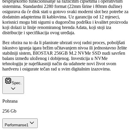
besprijekorno funkcionisanje sa različitim čipsetima i operativnim
sistemima. Standardni 2280 format (22mm širine i 80mm dužine)
osigurava da će disk stati u gotovo svaki moderni slot bez potrebe za
dodatnim adapterima ili kablovima. Uz garanciju od 12 mjeseci,
korisnici mogu biti sigurni u dugoročnu podršku i kvalitet proizvoda
koji dolazi iz linije renomiranog brenda Adata, koji stoji iza
distribucije i specifikacija ovog uređaja.
Bez obzira na to da li planirate ubrzati svoj radni proces, poboljšati
iskustvo igranja igara bržim učitavanjem nivoa ili jednostavno želite
stabilniji sistem, BIOSTAR 256GB M.2 NVMe SSD nudi savršen
balans između uloženog i dobijenog. Investicija u NVMe
tehnologiju je najefikasniji način da udahnete novi život svom
hardveru i osigurate tečan rad u svim digitalnim izazovima.
Spec.
Pohrana
256 Gb
Performanse
1