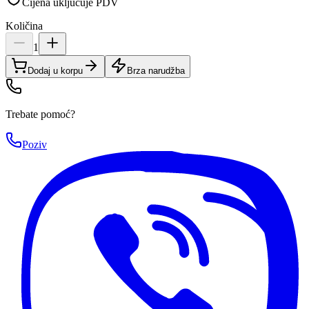
Cijena uključuje PDV
Količina
1
Dodaj u korpu
Brza narudžba
Trebate pomoć?
Poziv