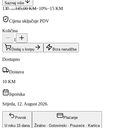
Saznaj više
130
145,00 KM
−
10
%
−
15
KM
00
KM
Cijena uključuje PDV
Količina
1
Dodaj u korpu
Brza narudžba
Dostupno
Dostava
10 KM
Isporuka
Srijeda, 12. August 2026.
Povrat
Plaćanje
U roku
15
dana
Žiralno · Gotovinski · Pouzeće · Kartica