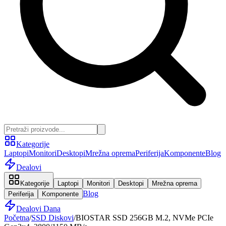
Kategorije
Laptopi
Monitori
Desktopi
Mrežna oprema
Periferija
Komponente
Blog
Dealovi
Kategorije
Laptopi
Monitori
Desktopi
Mrežna oprema
Blog
Periferija
Komponente
Dealovi Dana
Početna
/
SSD Diskovi
/
BIOSTAR SSD 256GB M.2, NVMe PCIe