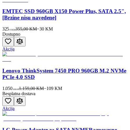
EMTEC SSD 960GB X150 Power Plus, SATA 2.5",
[Brzine nisu navedene]
325
355,00 KM
−
30
KM
00
KM
Dostupno
Akcija
Lenovo ThinkSystem 7450 PRO 960GB M.2 NVMe
PCIe 4.0 SSD
1.050
1.159,00 KM
−
109
KM
00
KM
Besplatna dostava
Akcija
LC-Power Adapter za SATA NVMERaznovrsne