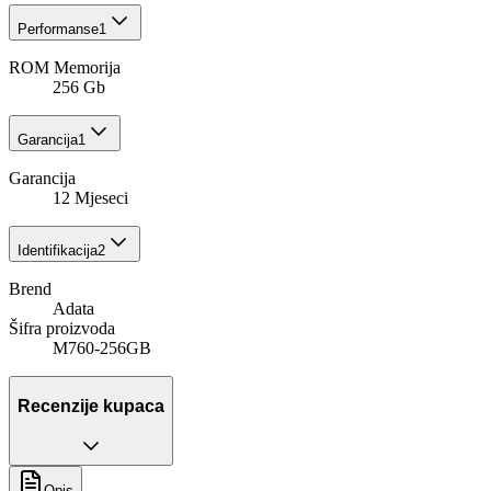
Performanse
1
ROM Memorija
256 Gb
Garancija
1
Garancija
12 Mjeseci
Identifikacija
2
Brend
Adata
Šifra proizvoda
M760-256GB
Recenzije kupaca
Opis