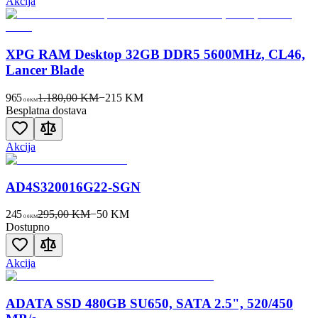
Akcija
XPG RAM Desktop 32GB DDR5 5600MHz, CL46,
Lancer Blade
965
1.180,00 KM
−
215
KM
00
KM
Besplatna dostava
Akcija
AD4S320016G22-SGN
245
295,00 KM
−
50
KM
00
KM
Dostupno
Akcija
ADATA SSD 480GB SU650, SATA 2.5", 520/450