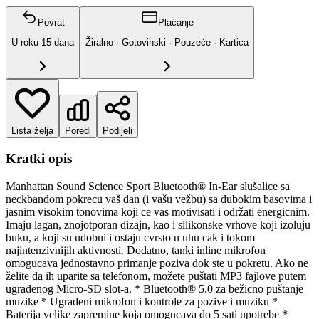
Povrat
Plaćanje
U roku
15
dana
Žiralno · Gotovinski · Pouzeće · Kartica
Lista želja
Poredi
Podijeli
Kratki opis
Manhattan Sound Science Sport Bluetooth® In-Ear slušalice sa
neckbandom pokrecu vaš dan (i vašu vežbu) sa dubokim basovima i
jasnim visokim tonovima koji ce vas motivisati i održati energicnim.
Imaju lagan, znojotporan dizajn, kao i silikonske vrhove koji izoluju
buku, a koji su udobni i ostaju cvrsto u uhu cak i tokom
najintenzivnijih aktivnosti. Dodatno, tanki inline mikrofon
omogucava jednostavno primanje poziva dok ste u pokretu. Ako ne
želite da ih uparite sa telefonom, možete puštati MP3 fajlove putem
ugradenog Micro-SD slot-a. * Bluetooth® 5.0 za bežicno puštanje
muzike * Ugradeni mikrofon i kontrole za pozive i muziku *
Baterija velike zapremine koja omogucava do 5 sati upotrebe *