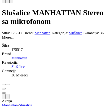
Slušalice MANHATTAN Stereo
sa mikrofonom
Šifra:
175517
·
Brend:
Manhattan
·
Kategorija:
Slušalice
·
Garancija:
36
Mjeseci
Šifra
175517
Brend
Manhattan
Kategorija
Slušalice
Garancija
36 Mjeseci
Akcija
Manhattan
·
Slušalice