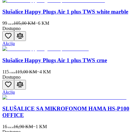
Slušalice Happy Plugs Air 1 plus TWS white marble
99
105,00 KM
−
6
KM
50
KM
Dostupno
Akcija
Slušalice Happy Plugs Air 1 plus TWS crne
115
119,00 KM
−
4
KM
00
KM
Dostupno
Akcija
SLUŠALICE SA MIKROFONOM HAMA HS-P100
OFFICE
16
16,90 KM
−
1
KM
00
KM
Dostupno