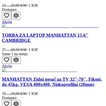
24
25,00 KM
−
1
KM
50
KM
Dostupno
Akcija
TORBA ZA LAPTOP MANHATTAN 15,6''
CAMBRIDGE
25
26,50 KM
−
1
KM
50
KM
Samo 1 na stanju
Akcija
MANHATTAN Zidni nosač za TV 32"-70", Fiksni,
do 45kg, VESA 400x400, Niskoprofilni (20mm)
18
19,00 KM
−
1
KM
50
KM
Dostupno