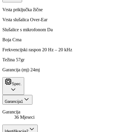
Vrsta priključka žične
Vrsta slušalica Over-Ear
Slušalice s mikrofonom Da
Boja Crna
Frekvencijski raspon 20 Hz – 20 kHz
Težina 57gr
Garancija (mj) 24mj
Spec.
Garancija
1
Garancija
36 Mjeseci
Identifikacija
2