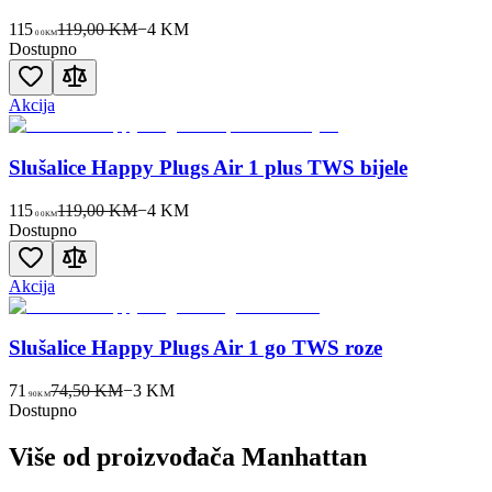
115
119,00 KM
−
4
KM
00
KM
Dostupno
Akcija
Slušalice Happy Plugs Air 1 plus TWS bijele
115
119,00 KM
−
4
KM
00
KM
Dostupno
Akcija
Slušalice Happy Plugs Air 1 go TWS roze
71
74,50 KM
−
3
KM
90
KM
Dostupno
Više od proizvođača
Manhattan