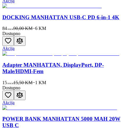
Akcija
DOCKING MANHATTAN USB-C PD 6-in-1 4K
84
90,00 KM
−
6
KM
00
KM
Dostupno
Akcija
Adapter MANHATTAN, DisplayPort, DP-
Male/HDMI-Fem
15
15,50 KM
−
1
KM
00
KM
Dostupno
Akcija
POWER BANK MANHATTAN 5000 MAH 20W
USB C