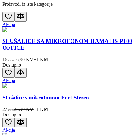
Proizvodi iz iste kategorije
Akcija
SLUŠALICE SA MIKROFONOM HAMA HS-P100
OFFICE
16
16,90 KM
−
1
KM
00
KM
Dostupno
Akcija
Slušalice s mikrofonom Port Stereo
27
28,90 KM
−
1
KM
90
KM
Dostupno
Akcija