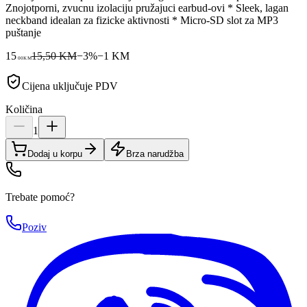
Znojotporni, zvucnu izolaciju pružajuci earbud-ovi * Sleek, lagan
neckband idealan za fizicke aktivnosti * Micro-SD slot za MP3
puštanje
15
15,50 KM
−
3
%
−
1
KM
00
KM
Cijena uključuje PDV
Količina
1
Dodaj u korpu
Brza narudžba
Trebate pomoć?
Poziv