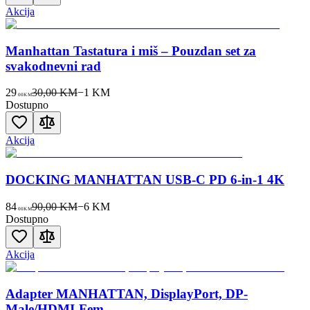
Akcija
Manhattan Tastatura i miš – Pouzdan set za
svakodnevni rad
29
30,00 KM
−
1
KM
00
KM
Dostupno
Akcija
DOCKING MANHATTAN USB-C PD 6-in-1 4K
84
90,00 KM
−
6
KM
00
KM
Dostupno
Akcija
Adapter MANHATTAN, DisplayPort, DP-
Male/HDMI-Fem