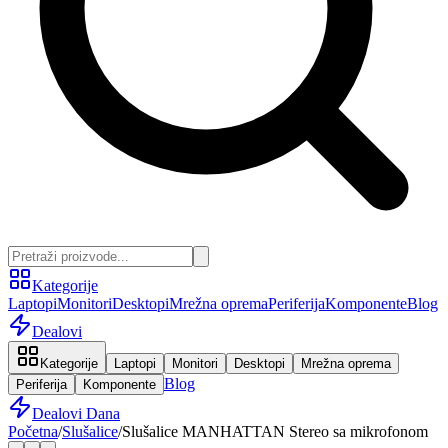
Kategorije
Laptopi
Monitori
Desktopi
Mrežna oprema
Periferija
Komponente
Blog
Dealovi
Kategorije
Laptopi
Monitori
Desktopi
Mrežna oprema
Blog
Periferija
Komponente
Dealovi Dana
Početna
/
Slušalice
/
Slušalice MANHATTAN Stereo sa mikrofonom