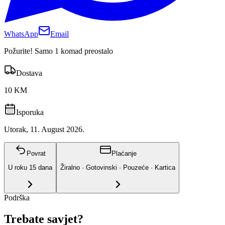
WhatsApp
Email
Požurite! Samo 1 komad preostalo
Dostava
10 KM
Isporuka
Utorak, 11. August 2026.
Povrat
Plaćanje
U roku
15
dana
Žiralno · Gotovinski · Pouzeće · Kartica
Podrška
Trebate savjet?