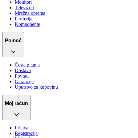
Monitori
Televizori
Mrežna oprema
Periferija
Komponente
Pomoć
Česta pitanja
Dostava
Povrati
Garancije
Uputstvo za kupovinu
Moj račun
Prijava
Registracija