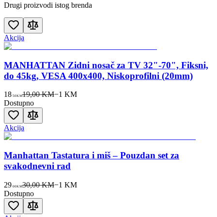
Drugi proizvodi istog brenda
Akcija
MANHATTAN Zidni nosač za TV 32"-70", Fiksni,
do 45kg, VESA 400x400, Niskoprofilni (20mm)
18
19,00 KM
−
1
KM
50
KM
Dostupno
Akcija
Manhattan Tastatura i miš – Pouzdan set za
svakodnevni rad
29
30,00 KM
−
1
KM
00
KM
Dostupno