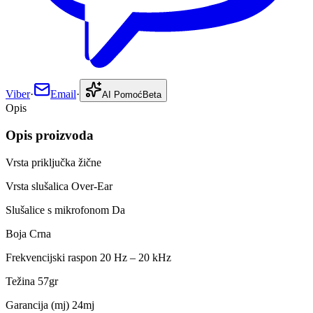
Viber
·
Email
·
AI Pomoć
Beta
Opis
Opis proizvoda
Vrsta priključka žične
Vrsta slušalica Over-Ear
Slušalice s mikrofonom Da
Boja Crna
Frekvencijski raspon 20 Hz – 20 kHz
Težina 57gr
Garancija (mj) 24mj