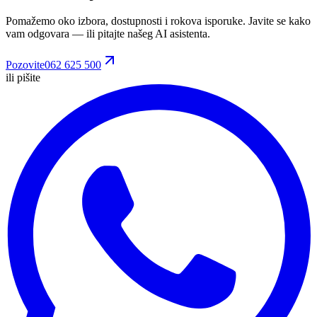
Pomažemo oko izbora, dostupnosti i rokova isporuke. Javite se kako
vam odgovara
— ili pitajte našeg AI asistenta.
Pozovite
062 625 500
ili pišite