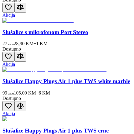
Akcija
Slušalice s mikrofonom Port Stereo
27
28,90 KM
−
1
KM
90
KM
Dostupno
Akcija
Slušalice Happy Plugs Air 1 plus TWS white marble
99
105,00 KM
−
6
KM
50
KM
Dostupno
Akcija
Slušalice Happy Plugs Air 1 plus TWS crne