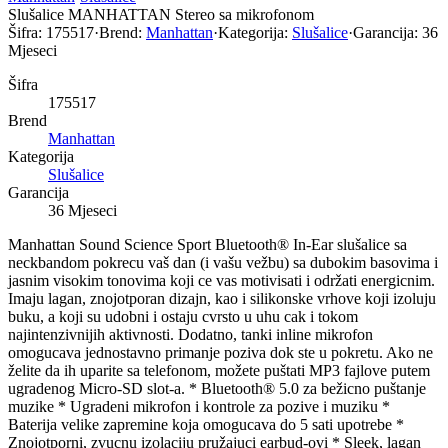
Slušalice MANHATTAN Stereo sa mikrofonom
Šifra:
175517
·
Brend:
Manhattan
·
Kategorija:
Slušalice
·
Garancija:
36
Mjeseci
Šifra
175517
Brend
Manhattan
Kategorija
Slušalice
Garancija
36 Mjeseci
Manhattan Sound Science Sport Bluetooth® In-Ear slušalice sa
neckbandom pokrecu vaš dan (i vašu vežbu) sa dubokim basovima i
jasnim visokim tonovima koji ce vas motivisati i održati energicnim.
Imaju lagan, znojotporan dizajn, kao i silikonske vrhove koji izoluju
buku, a koji su udobni i ostaju cvrsto u uhu cak i tokom
najintenzivnijih aktivnosti. Dodatno, tanki inline mikrofon
omogucava jednostavno primanje poziva dok ste u pokretu. Ako ne
želite da ih uparite sa telefonom, možete puštati MP3 fajlove putem
ugradenog Micro-SD slot-a. * Bluetooth® 5.0 za bežicno puštanje
muzike * Ugradeni mikrofon i kontrole za pozive i muziku *
Baterija velike zapremine koja omogucava do 5 sati upotrebe *
Znojotporni, zvucnu izolaciju pružajuci earbud-ovi * Sleek, lagan