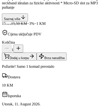
neckband idealan za fizicke aktivnosti * Micro-SD slot za MP3
puštanje
Saznaj više
15
15,50 KM
−
3
%
−
1
KM
00
KM
Cijena uključuje PDV
Količina
1
Dodaj u korpu
Brza narudžba
Požurite! Samo 1 komad preostalo
Dostava
10 KM
Isporuka
Utorak, 11. August 2026.