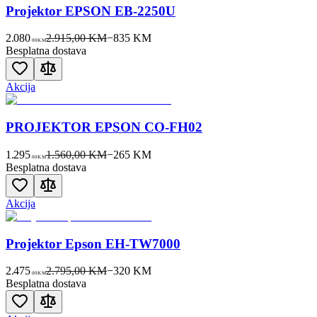
Projektor EPSON EB-2250U
2.080
2.915,00 KM
−
835
KM
00
KM
Besplatna dostava
Akcija
PROJEKTOR EPSON CO-FH02
1.295
1.560,00 KM
−
265
KM
00
KM
Besplatna dostava
Akcija
Projektor Epson EH-TW7000
2.475
2.795,00 KM
−
320
KM
00
KM
Besplatna dostava