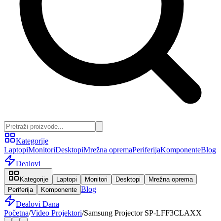
Kategorije
Laptopi
Monitori
Desktopi
Mrežna oprema
Periferija
Komponente
Blog
Dealovi
Kategorije
Laptopi
Monitori
Desktopi
Mrežna oprema
Blog
Periferija
Komponente
Dealovi Dana
Početna
/
Video Projektori
/
Samsung Projector SP-LFF3CLAXX