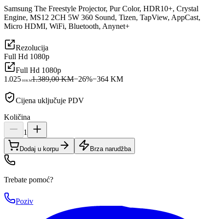
Samsung The Freestyle Projector, Pur Color, HDR10+, Crystal
Engine, MS12 2CH 5W 360 Sound, Tizen, TapView, AppCast,
Micro HDMI, WiFi, Bluetooth, Anynet+
Rezolucija
Full Hd 1080p
Full Hd 1080p
1.025
1.389,00 KM
−
26
%
−
364
KM
00
KM
Cijena uključuje PDV
Količina
1
Dodaj u korpu
Brza narudžba
Trebate pomoć?
Poziv