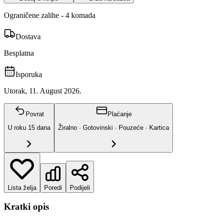
Ograničene zalihe - 4 komada
Dostava
Besplatna
Isporuka
Utorak, 11. August 2026.
Povrat
Plaćanje
U roku
15
dana
Žiralno · Gotovinski · Pouzeće · Kartica
Lista želja
Poredi
Podijeli
Kratki opis