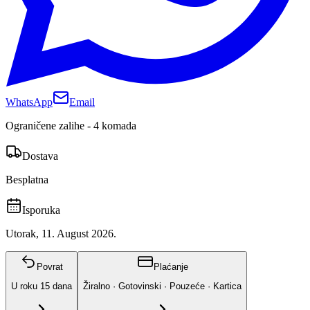
WhatsApp
Email
Ograničene zalihe - 4 komada
Dostava
Besplatna
Isporuka
Utorak, 11. August 2026.
Povrat
Plaćanje
U roku
15
dana
Žiralno · Gotovinski · Pouzeće · Kartica