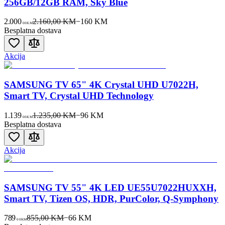
256GB/12GB RAM, Sky Blue
2.000
2.160,00 KM
−
160
KM
00
KM
Besplatna dostava
Akcija
SAMSUNG TV 65" 4K Crystal UHD U7022H,
Smart TV, Crystal UHD Technology
1.139
1.235,00 KM
−
96
KM
00
KM
Besplatna dostava
Akcija
SAMSUNG TV 55" 4K LED UE55U7022HUXXH,
Smart TV, Tizen OS, HDR, PurColor, Q-Symphony
789
855,00 KM
−
66
KM
00
KM