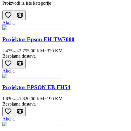
Proizvodi iz iste kategorije
Akcija
Projektor Epson EH-TW7000
2.475
2.795,00 KM
−
320
KM
00
KM
Besplatna dostava
Akcija
Projektor EPSON EB-FH54
1.630
1.820,00 KM
−
190
KM
00
KM
Besplatna dostava
Akcija