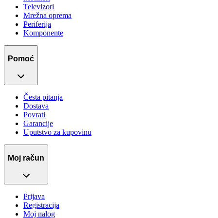
Televizori
Mrežna oprema
Periferija
Komponente
Pomoć
Česta pitanja
Dostava
Povrati
Garancije
Uputstvo za kupovinu
Moj račun
Prijava
Registracija
Moj nalog