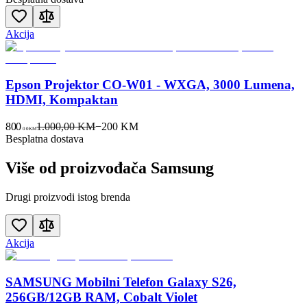
Akcija
Epson Projektor CO-W01 - WXGA, 3000 Lumena,
HDMI, Kompaktan
800
1.000,00 KM
−
200
KM
00
KM
Besplatna dostava
Više od proizvođača
Samsung
Drugi proizvodi istog brenda
Akcija
SAMSUNG Mobilni Telefon Galaxy S26,
256GB/12GB RAM, Cobalt Violet