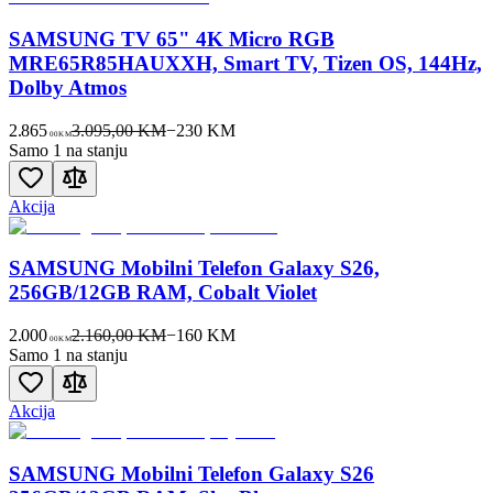
SAMSUNG TV 65" 4K Micro RGB
MRE65R85HAUXXH, Smart TV, Tizen OS, 144Hz,
Dolby Atmos
2.865
3.095,00 KM
−
230
KM
00
KM
Samo 1 na stanju
Akcija
SAMSUNG Mobilni Telefon Galaxy S26,
256GB/12GB RAM, Cobalt Violet
2.000
2.160,00 KM
−
160
KM
00
KM
Samo 1 na stanju
Akcija
SAMSUNG Mobilni Telefon Galaxy S26