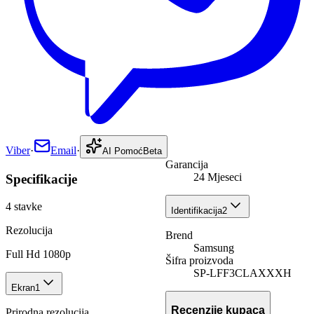
Viber
·
Email
·
AI Pomoć
Beta
Garancija
24 Mjeseci
Specifikacije
4
stavke
Identifikacija
2
Rezolucija
Brend
Samsung
Full Hd 1080p
Šifra proizvoda
SP-LFF3CLAXXXH
Ekran
1
Recenzije kupaca
Prirodna rezolucija