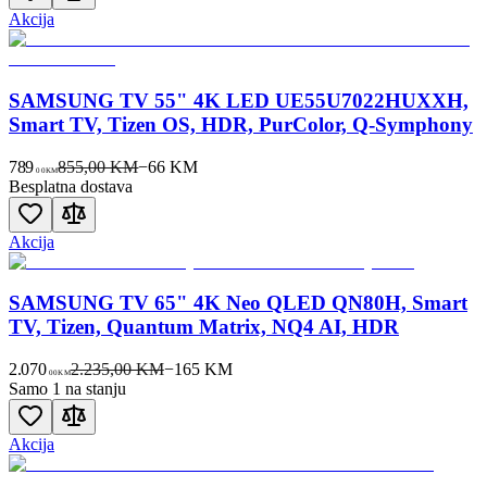
Akcija
SAMSUNG TV 55" 4K LED UE55U7022HUXXH,
Smart TV, Tizen OS, HDR, PurColor, Q-Symphony
789
855,00 KM
−
66
KM
00
KM
Besplatna dostava
Akcija
SAMSUNG TV 65" 4K Neo QLED QN80H, Smart
TV, Tizen, Quantum Matrix, NQ4 AI, HDR
2.070
2.235,00 KM
−
165
KM
00
KM
Samo 1 na stanju
Akcija