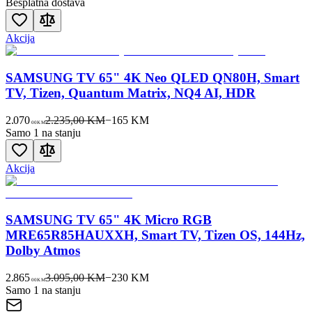
Besplatna dostava
Akcija
SAMSUNG TV 65" 4K Neo QLED QN80H, Smart
TV, Tizen, Quantum Matrix, NQ4 AI, HDR
2.070
2.235,00 KM
−
165
KM
00
KM
Samo 1 na stanju
Akcija
SAMSUNG TV 65" 4K Micro RGB
MRE65R85HAUXXH, Smart TV, Tizen OS, 144Hz,
Dolby Atmos
2.865
3.095,00 KM
−
230
KM
00
KM
Samo 1 na stanju