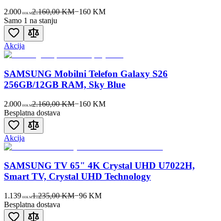
2.000
2.160,00 KM
−
160
KM
00
KM
Samo 1 na stanju
Akcija
SAMSUNG Mobilni Telefon Galaxy S26
256GB/12GB RAM, Sky Blue
2.000
2.160,00 KM
−
160
KM
00
KM
Besplatna dostava
Akcija
SAMSUNG TV 65" 4K Crystal UHD U7022H,
Smart TV, Crystal UHD Technology
1.139
1.235,00 KM
−
96
KM
00
KM
Besplatna dostava