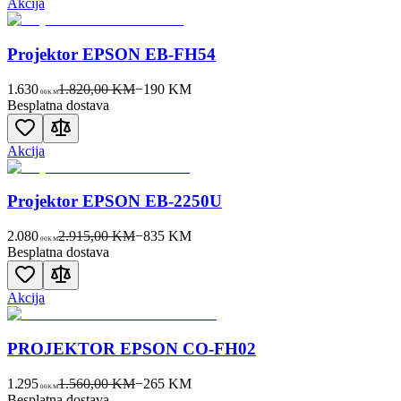
Akcija
Projektor EPSON EB-FH54
1.630
1.820,00 KM
−
190
KM
00
KM
Besplatna dostava
Akcija
Projektor EPSON EB-2250U
2.080
2.915,00 KM
−
835
KM
00
KM
Besplatna dostava
Akcija
PROJEKTOR EPSON CO-FH02
1.295
1.560,00 KM
−
265
KM
00
KM
Besplatna dostava